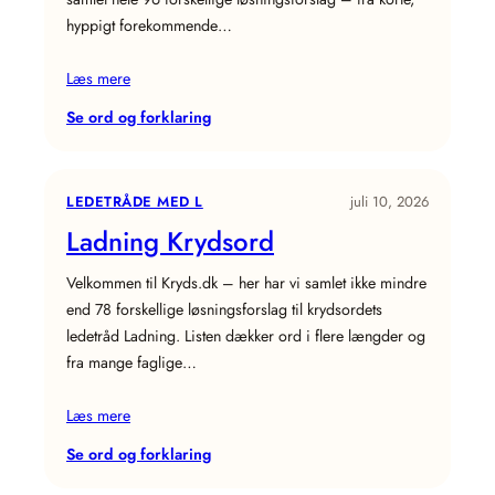
hyppigt forekommende…
Læs mere
:
Se ord og forklaring
Del
af
færøerne
LEDETRÅDE MED L
juli 10, 2026
Krydsord
Ladning Krydsord
Velkommen til Kryds.dk – her har vi samlet ikke mindre
end 78 forskellige løsningsforslag til krydsordets
ledetråd Ladning. Listen dækker ord i flere længder og
fra mange faglige…
Læs mere
:
Se ord og forklaring
Ladning