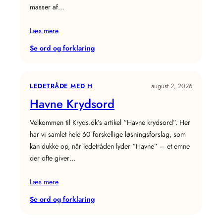
masser af…
Læs mere
:
Se ord og forklaring
Afløbshul
Krydsord
LEDETRÅDE MED H
august 2, 2026
Havne Krydsord
Velkommen til Kryds.dk’s artikel “Havne krydsord”. Her
har vi samlet hele 60 forskellige løsningsforslag, som
kan dukke op, når ledetråden lyder “Havne” – et emne
der ofte giver…
Læs mere
:
Se ord og forklaring
Havne
Krydsord