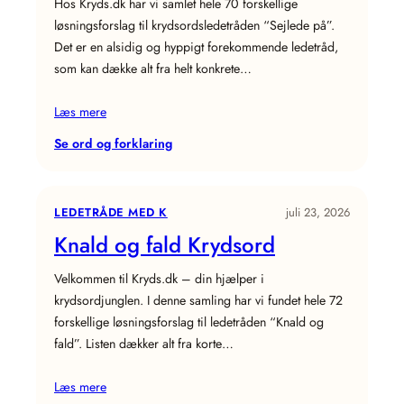
Hos Kryds.dk har vi samlet hele 70 forskellige
løsningsforslag til krydsordsledetråden “Sejlede på”.
Det er en alsidig og hyppigt forekommende ledetråd,
som kan dække alt fra helt konkrete…
Læs mere
:
Se ord og forklaring
Sejlede
på
Krydsord
LEDETRÅDE MED K
juli 23, 2026
Knald og fald Krydsord
Velkommen til Kryds.dk – din hjælper i
krydsordjunglen. I denne samling har vi fundet hele 72
forskellige løsningsforslag til ledetråden “Knald og
fald”. Listen dækker alt fra korte…
Læs mere