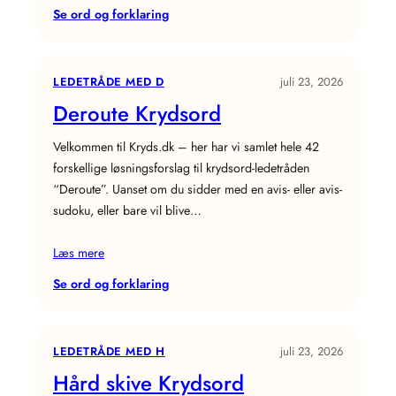
:
Se ord og forklaring
Knald
og
fald
LEDETRÅDE MED D
juli 23, 2026
Krydsord
Deroute Krydsord
Velkommen til Kryds.dk – her har vi samlet hele 42
forskellige løsningsforslag til krydsord-ledetråden
“Deroute”. Uanset om du sidder med en avis- eller avis-
sudoku, eller bare vil blive…
Læs mere
:
Se ord og forklaring
Deroute
Krydsord
LEDETRÅDE MED H
juli 23, 2026
Hård skive Krydsord