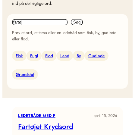
ind på det rigtige ord.
Søg
Søg
efter
Prøv et ord, et tema eller en ledetråd som fisk, by, gudinde
ledetråd
eller flod.
Fisk
Fugl
Flod
Land
By
Gudinde
Grundstof
LEDETRÅDE MED F
april 15, 2026
Fartøjet Krydsord