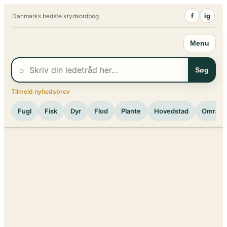
Spring
f
ig
Danmarks bedste krydsordbog
til
indhold
Menu
⌕
Søg
Tilmeld nyhedsbrev
Fugl
Fisk
Dyr
Flod
Plante
Hovedstad
Område