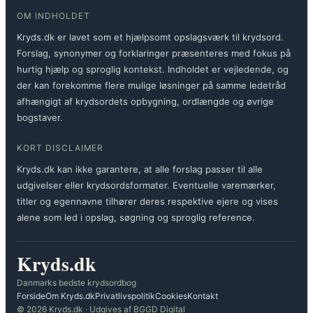
OM INDHOLDET
Kryds.dk er lavet som et hjælpsomt opslagsværk til krydsord.
Forslag, synonymer og forklaringer præsenteres med fokus på
hurtig hjælp og sproglig kontekst. Indholdet er vejledende, og
der kan forekomme flere mulige løsninger på samme ledetråd
afhængigt af krydsordets opbygning, ordlængde og øvrige
bogstaver.
KORT DISCLAIMER
Kryds.dk kan ikke garantere, at alle forslag passer til alle
udgivelser eller krydsordsformater. Eventuelle varemærker,
titler og egennavne tilhører deres respektive ejere og vises
alene som led i opslag, søgning og sproglig reference.
Kryds.dk
Danmarks bedste krydsordbog
Forside
Om Kryds.dk
Privatlivspolitik
Cookies
Kontakt
© 2026 Kryds.dk · Udgives af BGGD Digital