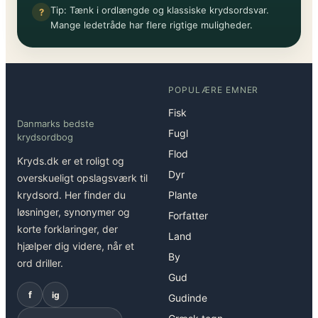
Tip: Tænk i ordlængde og klassiske krydsordsvar.
?
Mange ledetråde har flere rigtige muligheder.
POPULÆRE EMNER
Fisk
Danmarks bedste
Fugl
krydsordbog
Flod
Kryds.dk er et roligt og
Dyr
overskueligt opslagsværk til
krydsord. Her finder du
Plante
løsninger, synonymer og
Forfatter
korte forklaringer, der
Land
hjælper dig videre, når et
By
ord driller.
Gud
f
ig
Gudinde