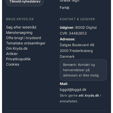
Græsk tegn
Tilmeld nyhedsbrev
Fartøj
BRUG KRYDS.DK
KONTAKT & UDGIVER
Søg efter ledetråd
Udgiver:
BGGD Digital
Mønstersøgning
CVR: 34482853
Ofte brugt i krydsord
Adresse:
Tematiske ordsamlinger
Dalgas Boulevard 48
Om Kryds.dk
2000 Frederiksberg
Artikler
Danmark
Privatlivspolitik
Cookies
Bemærk: Kontakt og
henvendelser på
adressen er ikke mulig.
Mail:
bggd@bggd.dk
Skriv gerne
att: kryds.dk
i
emnefeltet.