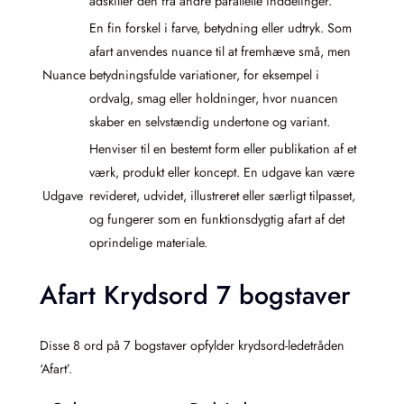
adskiller den fra andre parallelle inddelinger.
En fin forskel i farve, betydning eller udtryk. Som
afart anvendes nuance til at fremhæve små, men
Nuance
betydningsfulde variationer, for eksempel i
ordvalg, smag eller holdninger, hvor nuancen
skaber en selvstændig undertone og variant.
Henviser til en bestemt form eller publikation af et
værk, produkt eller koncept. En udgave kan være
Udgave
revideret, udvidet, illustreret eller særligt tilpasset,
og fungerer som en funktionsdygtig afart af det
oprindelige materiale.
Afart Krydsord 7 bogstaver
Disse 8 ord på 7 bogstaver opfylder krydsord-ledetråden
‘Afart’.