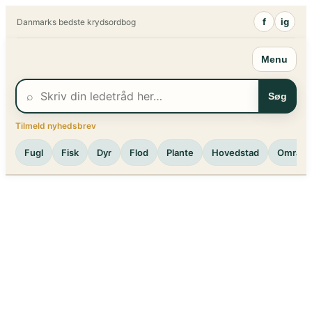
Spring
f
ig
Danmarks bedste krydsordbog
til
indhold
Menu
⌕
Søg
Tilmeld nyhedsbrev
Fugl
Fisk
Dyr
Flod
Plante
Hovedstad
Område