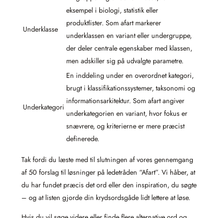
eksempel i biologi, statistik eller
produktlister. Som afart markerer
Underklasse
underklassen en variant eller undergruppe,
der deler centrale egenskaber med klassen,
men adskiller sig på udvalgte parametre.
En inddeling under en overordnet kategori,
brugt i klassifikationssystemer, taksonomi og
informationsarkitektur. Som afart angiver
Underkategori
underkategorien en variant, hvor fokus er
snævrere, og kriterierne er mere præcist
definerede.
Tak fordi du læste med til slutningen af vores gennemgang
af 50 forslag til løsninger på ledetråden “Afart”. Vi håber, at
du har fundet præcis det ord eller den inspiration, du søgte
– og at listen gjorde din krydsordsgåde lidt lettere at løse.
Hvis du vil søge videre eller finde flere alternative ord og