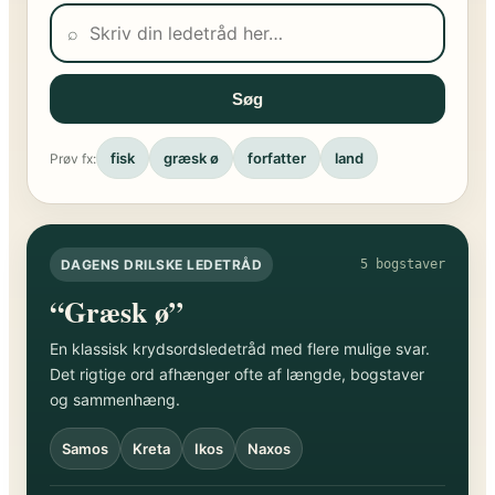
⌕
Søg
fisk
græsk ø
forfatter
land
Prøv fx:
DAGENS DRILSKE LEDETRÅD
5 bogstaver
“Græsk ø”
En klassisk krydsordsledetråd med flere mulige svar.
Det rigtige ord afhænger ofte af længde, bogstaver
og sammenhæng.
Samos
Kreta
Ikos
Naxos