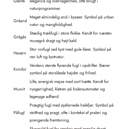
Glente
elegance og overvågenhed, ofte brugt i
naturprogrammer.
Meget almindelig and i bysøer. Symbol på urban
Gråand
natur og mangfoldighed.
Stædig trækfugl i store flokke. Kendt for næsten
Grågås
musegrå dragt og højt kald.
Stor rovfugl ved kyst med gule kløer. Symbol på
Havørn
ren luft og kystnatur.
Verdens største flyvende fugl i opdrifter. Bærer
Kondor
symbol på storslåede højder og frihed.
Lille, energisk mejse med sort hætte. Kendt for
Musvit
nysgerrighed, klatren på foderautomater og
legesyge adfærd.
Prægtig fugl med øjefarvede halefjer. Symbol på
Påfugl
stolthed og pragt, ofte i kontekst af praleri og
prangende fremtoning.
Skægvild fugl fra rørskov med grønlig dragt.