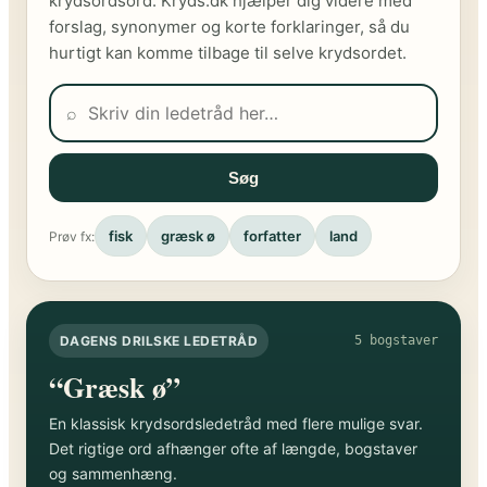
krydsordsord. Kryds.dk hjælper dig videre med
forslag, synonymer og korte forklaringer, så du
hurtigt kan komme tilbage til selve krydsordet.
⌕
Søg
fisk
græsk ø
forfatter
land
Prøv fx:
DAGENS DRILSKE LEDETRÅD
5 bogstaver
“Græsk ø”
En klassisk krydsordsledetråd med flere mulige svar.
Det rigtige ord afhænger ofte af længde, bogstaver
og sammenhæng.