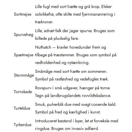
Lille fugl med sort hætte og grå krop. Elsker
Sortmejse
solsikkefrø, ofte skilte med fjernmanøvrering i
trækroner.
Lille, adræt falk der jager spurve. Bruges som
Spurvehøg
billede på pludselig fare.
Nuthatch – kravler hovedunder frem og
Spætmejse
tilbage på træstammer. Bruges som symbol på
vedholdenhed og nytænkning.
Småmåge med sort hætte om sommeren.
Stormmåge
Symbol på rastløshed og vadefugles træk.
Rovspurv i små udgaver, hænger på torne.
Tornskade
Tegn på landbrugslandets rovvildtsbalance.
Smuk, pulverblå due med svagt cooende kald.
Turteldue
Symbol på fred og kærlighed i kunst.
Introduceret bestand i byer, let at forveksle med
Tyrkerdue
ringdue. Bruges om invasiv adfærd.