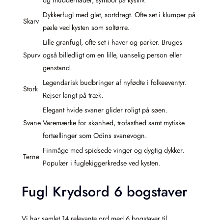
Dykkerfugl med glat, sortdragt. Ofte set i klumper på
Skarv
pæle ved kysten som soltørre.
Lille granfugl, ofte set i haver og parker. Bruges
Spurv
også billedligt om en lille, uanselig person eller
genstand.
Legendarisk budbringer af nyfødte i folkeeventyr.
Stork
Rejser langt på træk.
Elegant hvide svaner glider roligt på søen.
Svane
Varemærke for skønhed, trofasthed samt mytiske
fortællinger som Odins svanevogn.
Finmåge med spidsede vinger og dygtig dykker.
Terne
Populær i fuglekiggerkredse ved kysten.
Fugl Krydsord 6 bogstaver
Vi har samlet 14 relevante ord med 6 bogstaver til