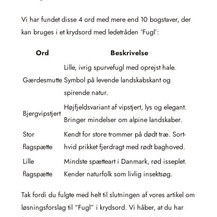
Vi har fundet disse 4 ord med mere end 10 bogstaver, der
kan bruges i et krydsord med ledetråden ‘Fugl’:
Ord
Beskrivelse
Lille, ivrig spurvefugl med oprejst hale.
Gærdesmutte
Symbol på levende landskabskant og
spirende natur.
Højfjeldsvariant af vipstjert, lys og elegant.
Bjergvipstjert
Bringer mindelser om alpine landskaber.
Stor
Kendt for store trommer på dødt træ. Sort-
flagspætte
hvid prikket fjerdragt med rødt baghoved.
Lille
Mindste spætteart i Danmark, rød isseplet.
flagspætte
Kender naturfolk som livlig insektsøg.
Tak fordi du fulgte med helt til slutningen af vores artikel om
løsningsforslag til “Fugl” i krydsord. Vi håber, at du har