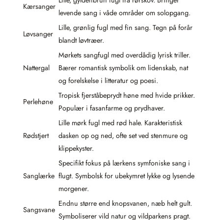
Kærsanger
levende sang i våde områder om solopgang.
Lille, grønlig fugl med fin sang. Tegn på forår
Løvsanger
blandt løvtræer.
Mørkets sangfugl med overdådig lyrisk triller.
Nattergal
Bærer romantisk symbolik om lidenskab, nat
og forelskelse i litteratur og poesi.
Tropisk fjerståbeprydt høne med hvide prikker.
Perlehøne
Populær i fasanfarme og prydhaver.
Lille mørk fugl med rød hale. Karakteristisk
Rødstjert
dasken op og ned, ofte set ved stenmure og
klippekyster.
Specifikt fokus på lærkens symfoniske sang i
Sanglærke
flugt. Symbolsk for ubekymret lykke og lysende
morgener.
Endnu større end knopsvanen, næb helt gult.
Sangsvane
Symboliserer vild natur og vildparkens pragt.