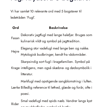
Vi har samlet 10 relevante ord med 5 bogstaver til
ledetråden ‘Fugl’.
Ord
Beskrivelse
Dekorativ jagtfugl med lange halefjer. Bruges som
Fasan
kulinarisk vildt og symbol på jagttradition.
Elegang stor vadefugl med lange ben og nakke.
Hejre
Mytologisk budbringer, kendt fra vådområder.
Skarpsindig sort fugl i kragefamilien. Symbol på
Krage
intelligens, men også skæbne- og dødssymbolik i
litteratur.
Markfugl med opstigende sangblomstring i luften.
Lærke
Billedlig reference til lethed, glæde og forår, ofte i
poesi.
Smal vadefugl med spids næb. Vandrer langs kyst
Rider
og mudderflader, symbol på kystliv.