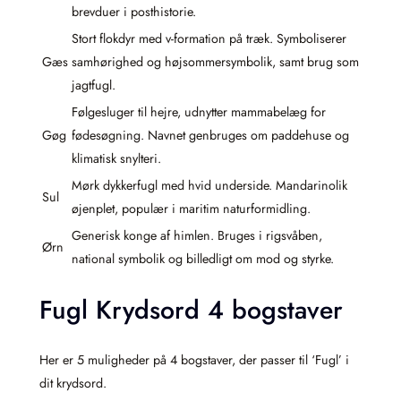
brevduer i posthistorie.
Stort flokdyr med v-formation på træk. Symboliserer
Gæs
samhørighed og højsommersymbolik, samt brug som
jagtfugl.
Følgesluger til hejre, udnytter mammabelæg for
Gøg
fødesøgning. Navnet genbruges om paddehuse og
klimatisk snylteri.
Mørk dykkerfugl med hvid underside. Mandarinolik
Sul
øjenplet, populær i maritim naturformidling.
Generisk konge af himlen. Bruges i rigsvåben,
Ørn
national symbolik og billedligt om mod og styrke.
Fugl Krydsord 4 bogstaver
Her er 5 muligheder på 4 bogstaver, der passer til ‘Fugl’ i
dit krydsord.