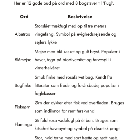
Her er 12 gode bud på ord med 8 bogstaver til ‘Fugl’.
Ord
Beskrivelse
Storslået trækfugl med op til tre meters
Albatros
vingefang. Symbol på evighedsrejsende og
sejlers lykke.
Mejse med blå kasket og gult bryst. Populær i
Blåmejse
haver, tegn på biodiversitet og farvespil i
vinterhalvåret.
Smuk finke med rosafarvet bug. Kendt fra
Bogfinke
litteratur som freds- og forårsbude, populær i
fuglekasser.
Ørn der dykker efter fisk ved overfladen. Bruges
Fiskeørn
som indikator for rent ferskvand.
Stilfuld rosa vadefugl på ét ben. Bruges som
Flamingo
kitschet havepynt og symbol på eksotisk pragt.
Stor, hvid terne med sort hætte og rødt næb.