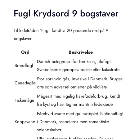
Fugl Krydsord 9 bogstaver
Til ledetråden ‘Fugl’ fandt vi 20 passende ord på 9
bogstaver.
Ord
Beskrivelse
Danish betegnelse for føniksen, ’ildfugl’.
Brandfugl
Symboliserer genopstandelse efter katastrofe.
Stor sort-hvid gås, invasive i Danmark. Bruges
Canadagås
ofte som advarsel om arter på vildliste.
Mågeart med rigelig fiskefødeforbrug. Kendt
Fiskemåge
fra kyst og hav, tegner maritim fødekæde.
Fårehvid svane med gul næbplet. Nationalfugl
Knopsvane
i Danmark, associeres med romantiske
sølandskaber.
Lille, gyldenbrun fugl fra rørskov. Bringer