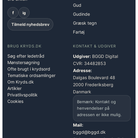
Gud
f
ig
Gudinde
Græsk tegn
Tilmeld nyhedsbrev
Fartøj
BRUG KRYDS.DK
KONTAKT & UDGIVER
Søg efter ledetråd
Udgiver:
BGGD Digital
Mønstersøgning
CVR: 34482853
Ofte brugt i krydsord
Adresse:
Tematiske ordsamlinger
Dalgas Boulevard 48
Om Kryds.dk
2000 Frederiksberg
Artikler
Danmark
Privatlivspolitik
Cookies
Bemærk: Kontakt og
henvendelser på
adressen er ikke mulig.
Mail:
bggd@bggd.dk