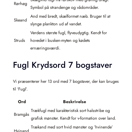
Rørhøg
Symbol på strandenge og vådområder.
And med bredt, skælformet næb. Bruger til at
Skeand
slynge plankton ud af vandet.
Verdens største fugl, flyveudygtig. Kendt for
Struds
hovedet i busken-myten og kødets
ernæringsværdi.
Fugl Krydsord 7 bogstaver
Vi præsenterer her 13 ord med 7 bogstaver, der kan bruges
til ‘Fugl’.
Ord
Beskrivelse
Trækfugl med karakteristisk sort halsstribe og
Bramgås
grafisk mønster. Kendt for v-formation over land.
Trækand med sort hvid mønster og ’hvinende’
Hvinand