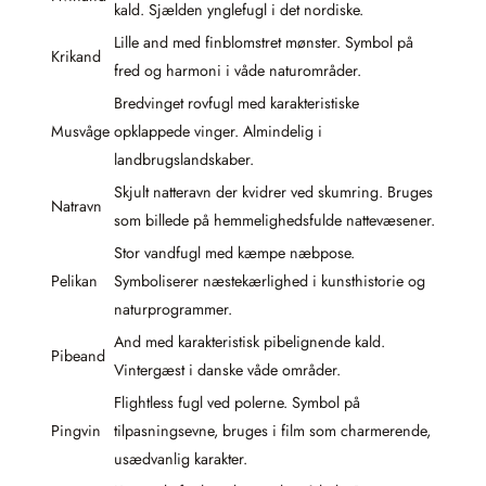
kald. Sjælden ynglefugl i det nordiske.
Lille and med finblomstret mønster. Symbol på
Krikand
fred og harmoni i våde naturområder.
Bredvinget rovfugl med karakteristiske
Musvåge
opklappede vinger. Almindelig i
landbrugslandskaber.
Skjult natteravn der kvidrer ved skumring. Bruges
Natravn
som billede på hemmelighedsfulde nattevæsener.
Stor vandfugl med kæmpe næbpose.
Pelikan
Symboliserer næstekærlighed i kunsthistorie og
naturprogrammer.
And med karakteristisk pibelignende kald.
Pibeand
Vintergæst i danske våde områder.
Flightless fugl ved polerne. Symbol på
Pingvin
tilpasningsevne, bruges i film som charmerende,
usædvanlig karakter.