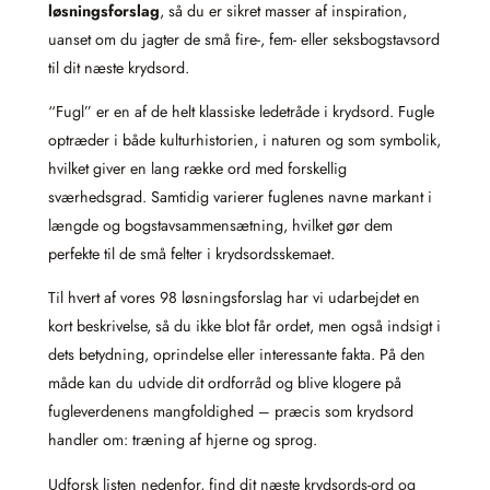
løsningsforslag
, så du er sikret masser af inspiration,
uanset om du jagter de små fire-, fem- eller seksbogstavsord
til dit næste krydsord.
“Fugl” er en af de helt klassiske ledetråde i krydsord. Fugle
optræder i både kulturhistorien, i naturen og som symbolik,
hvilket giver en lang række ord med forskellig
sværhedsgrad. Samtidig varierer fuglenes navne markant i
længde og bogstavsammensætning, hvilket gør dem
perfekte til de små felter i krydsordsskemaet.
Til hvert af vores 98 løsningsforslag har vi udarbejdet en
kort beskrivelse, så du ikke blot får ordet, men også indsigt i
dets betydning, oprindelse eller interessante fakta. På den
måde kan du udvide dit ordforråd og blive klogere på
fugleverdenens mangfoldighed – præcis som krydsord
handler om: træning af hjerne og sprog.
Udforsk listen nedenfor, find dit næste krydsords-ord og