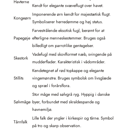
Havterne
Kendt for elegante svæveflugt over havet.
Imponerende ørn kendt for majestætisk flugt.
Kongeørn
Symboliserer herredømme og høj status.
Farvestrålende eksotisk fugl, berømt for at
Papegøje
efterligne menneskestemmer. Bruges også
billedligt om parrot-like gentagelser.
Vadefugl med skovlformet næb, svingende på
Skestork
mudderflader. Karakteristisk i vådområder.
Kendetegnet af rød topkappe og elegante
Stillits
vingemønstre. Bruges symbolsk om livsglæde
og spræl i forårsflora.
Stor måge med sølvgrå ryg. Hyppig i danske
Sølvmåge
byer, forbundet med skraldespande og
havnemiljø.
Lille falk der yngler i kirkespir og tårne. Symbol
Tårnfalk
på tro og skarp observation.