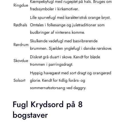
Kæmpebyfugl med rugeplet på hals. Bruges om
Ringdue
fredssymboler i kirkemotiver.
Lille spurvefugl med karakteristisk orange bryst.
Rødhals
Omtales i folkesange og juletraditioner som
budbringer af vinterens komme.
Skulkende vadefugl med basvibrerende
Rørdrum
brummen. Sjælden ynglefugl i danske rørskove.
Diskret grå duart i skove. Kendt for bløde
Skovdue
trommen i parringsdragt.
Hyppig havegæst med sort dragt og orangerød
Solsort
glorie. Kendt for tidlig forårs- og
sommernatsstorsang ved daggry.
Fugl Krydsord på 8
bogstaver