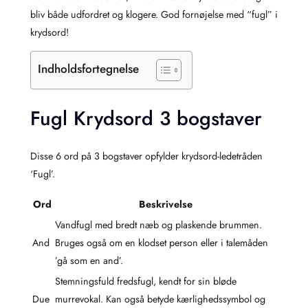
bliv både udfordret og klogere. God fornøjelse med “fugl” i
krydsord!
Indholdsfortegnelse
Fugl Krydsord 3 bogstaver
Disse 6 ord på 3 bogstaver opfylder krydsord-ledetråden
‘Fugl’.
Ord
Beskrivelse
Vandfugl med bredt næb og plaskende brummen.
And
Bruges også om en klodset person eller i talemåden
’gå som en and’.
Stemningsfuld fredsfugl, kendt for sin bløde
Due
murrevokal. Kan også betyde kærlighedssymbol og