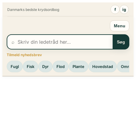
Spring
f
ig
Danmarks bedste krydsordbog
til
indhold
Menu
⌕
Søg
Tilmeld nyhedsbrev
Fugl
Fisk
Dyr
Flod
Plante
Hovedstad
Område