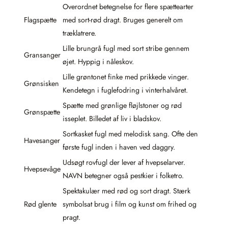
Overordnet betegnelse for flere spættearter
Flagspætte
med sort-rød dragt. Bruges generelt om
træklatrere.
Lille brungrå fugl med sort stribe gennem
Gransanger
øjet. Hyppig i nåleskov.
Lille grøntonet finke med prikkede vinger.
Grønsisken
Kendetegn i fuglefodring i vinterhalvåret.
Spætte med grønlige fløjlstoner og rød
Grønspætte
isseplet. Billedet af liv i bladskov.
Sortkasket fugl med melodisk sang. Ofte den
Havesanger
første fugl inden i haven ved daggry.
Udsøgt rovfugl der lever af hvepselarver.
Hvepsevåge
NAVN betegner også pestkier i folketro.
Spektakulær med rød og sort dragt. Stærk
Rød glente
symbolsat brug i film og kunst om frihed og
pragt.