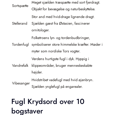
Meget sjælden træspætte med sort fjerdragt.
Sortspætte
Objekt for bevægelse og naturbeskyttelse.
Stor and med hvid-drage lignende dragt.
Stellerand
Sjælden gæst fra Østasien, fascinerer
ornitologer.
Folketroens lyn- og tordenbudbringer,
Tordenfugl
symboliserer store himmelske kræfter. Møder i
myter som nordiske Tors vogter.
Verdens hurtigste fugl i dyk. Hyppig i
Vandrefalk
klippeområder, bruger menneskeskabte
højder.
Hvidstribet vadefugl med hvid øjenbryn.
Vibesanger
Sjælden ynglefugl på engarealer.
Fugl Krydsord over 10
bogstaver