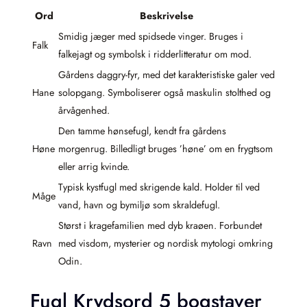
Ord
Beskrivelse
Smidig jæger med spidsede vinger. Bruges i
Falk
falkejagt og symbolsk i ridderlitteratur om mod.
Gårdens daggry-fyr, med det karakteristiske galer ved
Hane
solopgang. Symboliserer også maskulin stolthed og
årvågenhed.
Den tamme hønsefugl, kendt fra gårdens
Høne
morgenrug. Billedligt bruges ’høne’ om en frygtsom
eller arrig kvinde.
Typisk kystfugl med skrigende kald. Holder til ved
Måge
vand, havn og bymiljø som skraldefugl.
Størst i kragefamilien med dyb kraøen. Forbundet
Ravn
med visdom, mysterier og nordisk mytologi omkring
Odin.
Fugl Krydsord 5 bogstaver