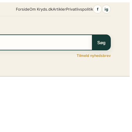
Forside
Om Kryds.dk
Artikler
Privatlivspolitik
f
ig
Søg
Tilmeld nyhedsbrev