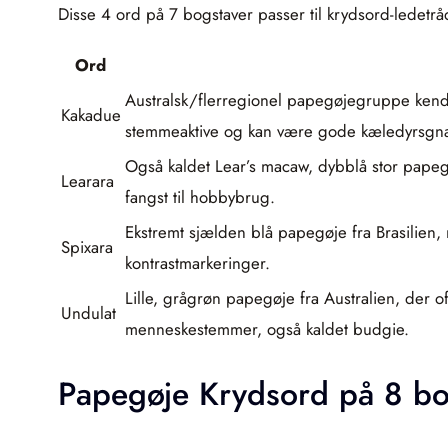
Disse 4 ord på 7 bogstaver passer til krydsord-ledetrå
Ord
Australsk/flerregionel papegøjegruppe kende
Kakadue
stemmeaktive og kan være gode kæledyrsgna
Også kaldet Lear’s macaw, dybblå stor pape
Learara
fangst til hobbybrug.
Ekstremt sjælden blå papegøje fra Brasilien, 
Spixara
kontrastmarkeringer.
Lille, grågrøn papegøje fra Australien, der 
Undulat
menneskestemmer, også kaldet budgie.
Papegøje Krydsord på 8 bo