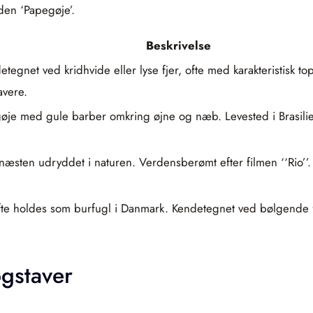
den ‘Papegøje’.
Beskrivelse
tegnet ved kridhvide eller lyse fjer, ofte med karakteristisk
vere.
gøje med gule barber omkring øjne og næb. Levested i Brasili
næsten udryddet i naturen. Verdensberømt efter filmen ‘‘Rio’’. 
ofte holdes som burfugl i Danmark. Kendetegnet ved bølgende fj
gstaver