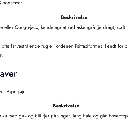
8 bogstaver.
Beskrivelse
 eller Congo-jaco, kendetegnet ved askengrå fjerdragt, rødt h
e farvestrålende fugle i ordenen Psittaciformes, kendt for dere
r.
aver
en ‘Papegøje’.
Beskrivelse
a med gul- og blå fjer på vinger, lang hale og glat hovedtop. K