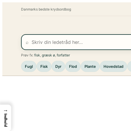
Spring
Danmarks bedste krydsordbog
til
indhold
⌕
Prøv fx:
fisk
,
græsk ø
,
forfatter
Fugl
Fisk
Dyr
Flod
Plante
Hovedstad
→
Indhold