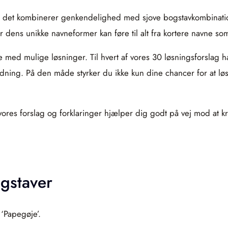
rdi det kombinerer genkendelighed med sjove bogstavkombinati
or dens unikke navneformer kan føre til alt fra kortere navne 
te med mulige løsninger. Til hvert af vores 30 løsningsforslag ha
ning. På den måde styrker du ikke kun dine chancer for at lø
es forslag og forklaringer hjælper dig godt på vej mod at kryd
gstaver
 ‘Papegøje’.