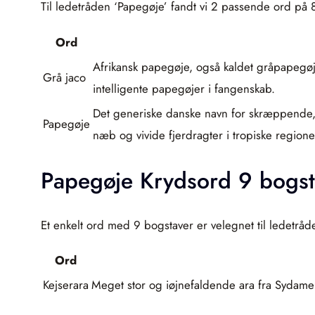
Til ledetråden ‘Papegøje’ fandt vi 2 passende ord på 
Ord
Afrikansk papegøje, også kaldet gråpapegøje
Grå jaco
intelligente papegøjer i fangenskab.
Det generiske danske navn for skræppende, oft
Papegøje
næb og vivide fjerdragter i tropiske regione
Papegøje Krydsord 9 bogst
Et enkelt ord med 9 bogstaver er velegnet til ledetråd
Ord
Kejserara
Meget stor og iøjnefaldende ara fra Sydamerik