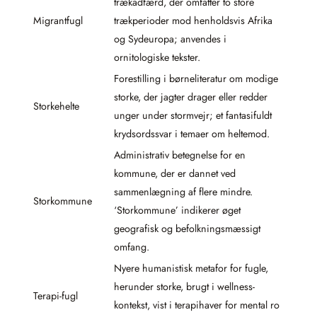
trækadfærd, der omfatter to store
Migrantfugl
trækperioder mod henholdsvis Afrika
og Sydeuropa; anvendes i
ornitologiske tekster.
Forestilling i børneliteratur om modige
storke, der jagter drager eller redder
Storkehelte
unger under stormvejr; et fantasifuldt
krydsordssvar i temaer om heltemod.
Administrativ betegnelse for en
kommune, der er dannet ved
sammenlægning af flere mindre.
Storkommune
‘Storkommune’ indikerer øget
geografisk og befolkningsmæssigt
omfang.
Nyere humanistisk metafor for fugle,
herunder storke, brugt i wellness-
Terapi-fugl
kontekst, vist i terapihaver for mental ro