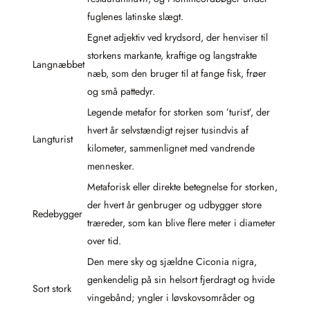
fuglenes latinske slægt.
Egnet adjektiv ved krydsord, der henviser til
storkens markante, kraftige og langstrakte
Langnæbbet
næb, som den bruger til at fange fisk, frøer
og små pattedyr.
Legende metafor for storken som ’turist’, der
hvert år selvstændigt rejser tusindvis af
Langturist
kilometer, sammenlignet med vandrende
mennesker.
Metaforisk eller direkte betegnelse for storken,
der hvert år genbruger og udbygger store
Redebygger
træreder, som kan blive flere meter i diameter
over tid.
Den mere sky og sjældne Ciconia nigra,
genkendelig på sin helsort fjerdragt og hvide
Sort stork
vingebånd; yngler i løvskovsområder og