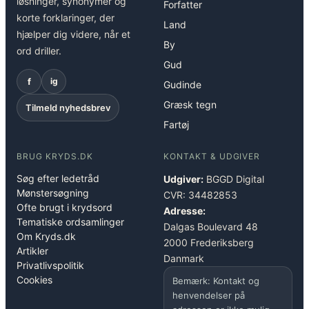
løsninger, synonymer og
Forfatter
korte forklaringer, der
Land
hjælper dig videre, når et
By
ord driller.
Gud
f
ig
Gudinde
Græsk tegn
Tilmeld nyhedsbrev
Fartøj
BRUG KRYDS.DK
KONTAKT & UDGIVER
Søg efter ledetråd
Udgiver:
BGGD Digital
Mønstersøgning
CVR: 34482853
Ofte brugt i krydsord
Adresse:
Tematiske ordsamlinger
Dalgas Boulevard 48
Om Kryds.dk
2000 Frederiksberg
Artikler
Danmark
Privatlivspolitik
Cookies
Bemærk: Kontakt og
henvendelser på