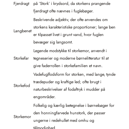
Fjerdragt
på ’Stork’ i krydsord, da storkens prangende
fjerdragt ofte nævnes i fuglebøger.
Beskrivende adjektiv, der ofte anvendes om
storkens karakteristiske proportioner; lange ben
Langbenet
er tilpasset livet i grunt vand, hvor fuglen
bevæger sig langsomt.
Legende modstykke til storkemor, anvendt i
Storkefar
tegneserier og moderne børnelitteratur til at
give faderrollen i storkefamilien et navn.
Vadefuglfodsform for storken, med lange, tynde
trædepuder og kraftige led; ofte brugt i
Storkefod
naturbeskrivelser af fodaftryk i mudder på
engområder.
Folkelig og kærlig betegnelse i børnebøger for
den honningfarvede hunstork, der passer
Storkemor
ungerne i redehullet med omhu og
tålmodighed.