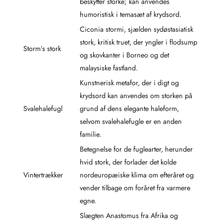
beskytter storke; kan anvendes
humoristisk i temasæt af krydsord.
Ciconia stormi, sjælden sydøstasiatisk
stork, kritisk truet, der yngler i flodsump
Storm’s stork
og skovkanter i Borneo og det
malaysiske fastland.
Kunstnerisk metafor, der i digt og
krydsord kan anvendes om storken på
Svalehalefugl
grund af dens elegante haleform,
selvom svalehalefugle er en anden
familie.
Betegnelse for de fuglearter, herunder
hvid stork, der forlader det kolde
Vintertrækker
nordeuropæiske klima om efteråret og
vender tilbage om foråret fra varmere
egne.
Slægten Anastomus fra Afrika og