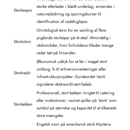
storke efterlader i blødt underlag; anvendes i
Storkespor
naturvejledning og sporingskurser til
identification af vadefuglspor.
Ornitologisk term for en samling af flere
ynglende storkepar på ét sted. Almindelig i
Storkoloni
vådområder, hvor forholdene tillader mange
reder tæt på hinanden.
Økonomisk udtryk for et lån i meget stort
omfang, fx til erhvervsinvesteringer eller
Storkredit
infrastrukturprojekter. Gui­deordet ‘stork’
signalerer ekstraordinært beløb.
Professionelt, stort køkken inrigtet til catering
eller institutioner; navnet spiller på ‘stork’ som
Storkøkken
symbol på størrelse og kapacitet til at tilberede
store mængder.
Engelsk navn på amerikansk stork Mycteria