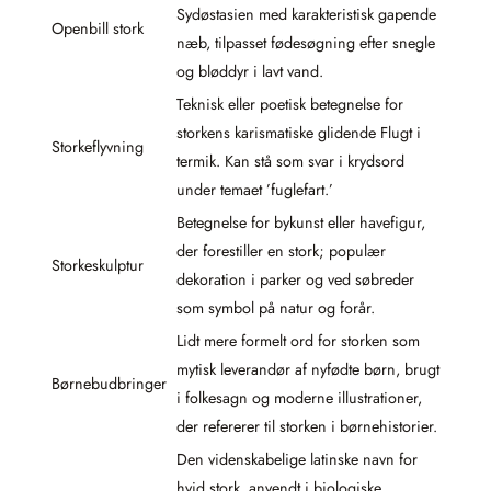
Sydøstasien med karakteristisk gapende
Openbill stork
næb, tilpasset fødesøgning efter snegle
og bløddyr i lavt vand.
Teknisk eller poetisk betegnelse for
storkens karismatiske glidende Flugt i
Storkeflyvning
termik. Kan stå som svar i krydsord
under temaet ’fuglefart.’
Betegnelse for bykunst eller havefigur,
der forestiller en stork; populær
Storkeskulptur
dekoration i parker og ved søbreder
som symbol på natur og forår.
Lidt mere formelt ord for storken som
mytisk leverandør af nyfødte børn, brugt
Børnebudbringer
i folkesagn og moderne illustrationer,
der refererer til storken i børnehistorier.
Den videnskabelige latinske navn for
hvid stork, anvendt i biologiske