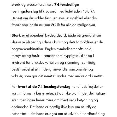
stork
og præsenterer hele
74 forskellige
løsningsforslag
til krydsord med ledetråden “Stork”.
Uanset om du sidder fast i en avis, et ugeblad eller din
favorit-app, er du nu kun ét klik fra alle de mulige svar.
Stork
er et populært krydsordsord, både på grund af sin
klassiske placering i dansk kultur og dets forholdsvis enkle
bogstavkombination. Fuglen symboliserer ofte held,
fornyelse og forår – temaer som hyppigt dukker op i
krydsord for at skabe variation og stemning. Samtidig
består ordet af almindeligt anvendte konsonanter og
vokaler, som gør det nemt at krydse med andre ord i nettet.
For
hvert af de 74 løsningsforslag
har vi udarbejdet en
kort, informativ beskrivelse, så du ikke blot finder det rigtige
svar, men også lærer mere om hvert ords betydning og
oprindelse. Det handler nemlig ikke kun om at udfylde
rutenettet – det handler også om at udvide dit ordforråd og