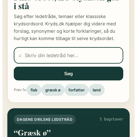
i stå
Søg efter ledetråde, temaer eller klassiske
krydsordsord. Kryds.dk hjælper dig videre med
forslag, synonymer og korte forklaringer, så du
hurtigt kan komme tilbage til selve krydsordet.
⌕
Søg
fisk
græsk ø
forfatter
land
Prøv fx:
DAGENS DRILSKE LEDETRÅD
5 bogstaver
“Græsk ø”