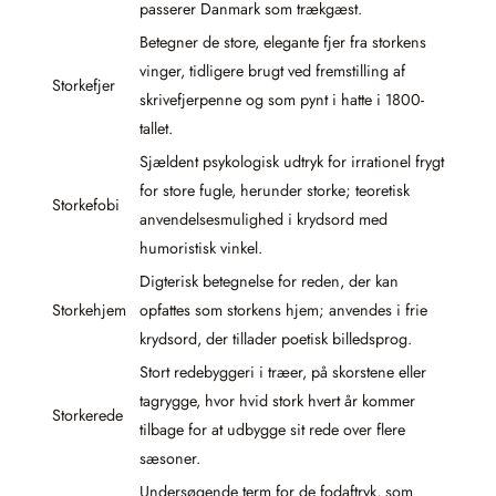
passerer Danmark som trækgæst.
Betegner de store, elegante fjer fra storkens
vinger, tidligere brugt ved fremstilling af
Storkefjer
skrivefjerpenne og som pynt i hatte i 1800-
tallet.
Sjældent psykologisk udtryk for irrationel frygt
for store fugle, herunder storke; teoretisk
Storkefobi
anvendelsesmulighed i krydsord med
humoristisk vinkel.
Digterisk betegnelse for reden, der kan
Storkehjem
opfattes som storkens hjem; anvendes i frie
krydsord, der tillader poetisk billedsprog.
Stort redebyggeri i træer, på skorstene eller
tagrygge, hvor hvid stork hvert år kommer
Storkerede
tilbage for at udbygge sit rede over flere
sæsoner.
Undersøgende term for de fodaftryk, som