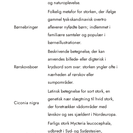
og naturoplevelse.
Folkelig metafor for storken, der ifølge
gammel tysk-skandinavisk overtro
Børnebringer
afleverer nyfødte børn; indlemmet i
familiære samtaler og populær i
børneillustrationer.
Beskrivende betegnelse, der kan
anvendes billede- eller digterisk i
Rørskovsboer
krydsord som svar: storken yngler ofte i
nærheden af rørskov eller
sumpområder.
Latinsk betegnelse for sort stork, en
genetisk nær slægtning til hvid stork,
Ciconia nigra
der foretrækker vådområder med
løvskov og ses sjældent i Nordeuropa.
Farligs stork Mycteria leucocephala,
udbredt i Syd- og Sydøstasien,