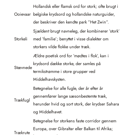
Hollandsk eller flamsk ord for stork; ofte brugt i
Ooievaar
belgiske krydsord og hollandske naturguider,
der beskriver den kendte park ”Het Zwin”.
Sjældent brugt navneleg, der kombinerer ’stork’
Storkeli
med ’familie’; benyttet i visse dialekter om
storkers vilde flokke under træk.
Ældre poetisk ord for ’mødtes i flok’, kan i
krydsord dække storke, der samles på
Stævnede
termikstrømme i store grupper ved
Middelhavskysten.
Betegnelse for alle fugle, der år efter år
gennemfører lange sæsonbestemte træk,
Trækfugl
herunder hvid og sort stork, der krydser Sahara
og Middelhavet.
Betegnelse for storkens faste corridor gennem
Europa, over Gibraltar eller Balkan til Afrika;
Trækrute