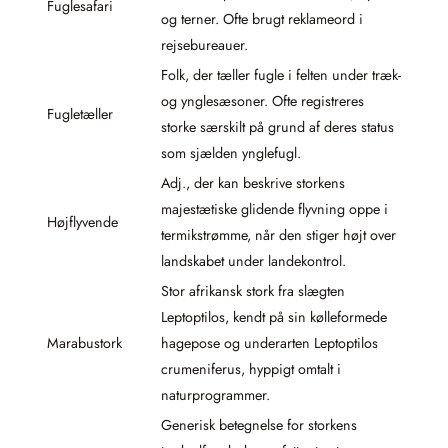
Fuglesafari
og terner. Ofte brugt reklameord i
rejsebureauer.
Folk, der tæller fugle i felten under træk-
og ynglesæsoner. Ofte registreres
Fugletæller
storke særskilt på grund af deres status
som sjælden ynglefugl.
Adj., der kan beskrive storkens
majestætiske glidende flyvning oppe i
Højflyvende
termikstrømme, når den stiger højt over
landskabet under landekontrol.
Stor afrikansk stork fra slægten
Leptoptilos, kendt på sin kølleformede
Marabustork
hagepose og underarten Leptoptilos
crumeniferus, hyppigt omtalt i
naturprogrammer.
Generisk betegnelse for storkens