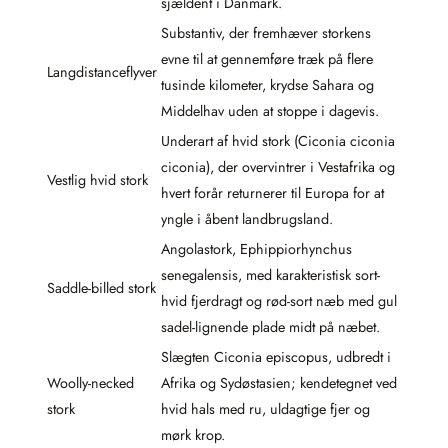
sjældent i Danmark.
Substantiv, der fremhæver storkens
evne til at gennemføre træk på flere
Langdistanceflyver
tusinde kilometer, krydse Sahara og
Middelhav uden at stoppe i dagevis.
Underart af hvid stork (Ciconia ciconia
ciconia), der overvintrer i Vestafrika og
Vestlig hvid stork
hvert forår returnerer til Europa for at
yngle i åbent landbrugsland.
Angolastork, Ephippiorhynchus
senegalensis, med karakteristisk sort-
Saddle-billed stork
hvid fjerdragt og rød-sort næb med gul
sadel-lignende plade midt på næbet.
Slægten Ciconia episcopus, udbredt i
Woolly-necked
Afrika og Sydøstasien; kendetegnet ved
stork
hvid hals med ru, uldagtige fjer og
mørk krop.