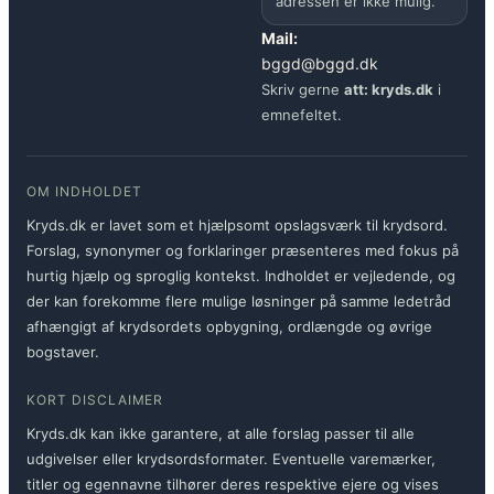
adressen er ikke mulig.
Mail:
bggd@bggd.dk
Skriv gerne
att: kryds.dk
i
emnefeltet.
OM INDHOLDET
Kryds.dk er lavet som et hjælpsomt opslagsværk til krydsord.
Forslag, synonymer og forklaringer præsenteres med fokus på
hurtig hjælp og sproglig kontekst. Indholdet er vejledende, og
der kan forekomme flere mulige løsninger på samme ledetråd
afhængigt af krydsordets opbygning, ordlængde og øvrige
bogstaver.
KORT DISCLAIMER
Kryds.dk kan ikke garantere, at alle forslag passer til alle
udgivelser eller krydsordsformater. Eventuelle varemærker,
titler og egennavne tilhører deres respektive ejere og vises