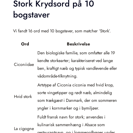
Stork Krydsord på 10
bogstaver
Vi fandt 16 ord med 10 bogstaver, som matcher ‘Stork’.
Ord
Beskrivelse
Den biologiske familie, som omfatter alle 19
kendte storkearter; karakteriseret ved lange
Ciconiidae
ben, kraftigt næb og typisk vandlevende eller
vådområde-tilknytning.
Artstype af Ciconia ciconia med hvid krop,
sorte vingetipper og rødt næb, almindelig
Hvid stork
som trækgæst i Danmark, der om sommeren
yngler i kornmarker og i bymiljøer.
Fuldt fransk navn for stork; anvendes i
kulinarisk sammenhæng i Alsace som
La cigogne
restaurantnavn, og i lommeordbøger under