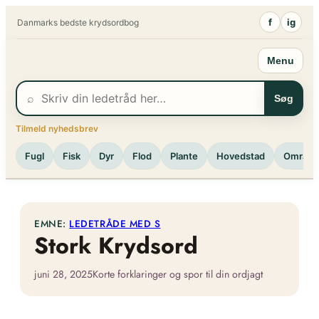
Spring
f
ig
Danmarks bedste krydsordbog
til
indhold
Menu
⌕
Søg
Tilmeld nyhedsbrev
Fugl
Fisk
Dyr
Flod
Plante
Hovedstad
Område
EMNE:
LEDETRÅDE MED S
Stork Krydsord
juni 28, 2025
Korte forklaringer og spor til din ordjagt