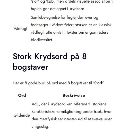
‘stor’ og ‘køb’, men ordets visuelle association til
fuglen gør det egnet i krydsord.
Samlebetegnelse for fugle, der lever og
fødesøger i vådområder; storken er en klassisk
Vådfugl
vådfugl, ofte omtalt i tekster om engområders
biodiversitet.
Stork Krydsord på 8
bogstaver
Her er 8 gode bud på ord med 8 bogstaver til ‘Stork’.
Ord
Beskrivelse
Adj., der i krydsord kan referere til storkens
karakteristiske termikglidning under træk, hvor
Glidende
den meta­fysisk ser næsten ud til at svæve uden
vingeslag.