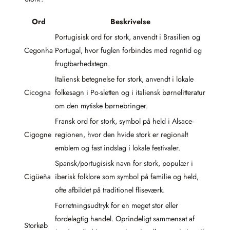
Ord
Beskrivelse
Portugisisk ord for stork, anvendt i Brasilien og
Cegonha
Portugal, hvor fuglen forbindes med regntid og
frugtbarhedstegn.
Italiensk betegnelse for stork, anvendt i lokale
Cicogna
folkesagn i Po-sletten og i italiensk børnelitteratur
om den mytiske børnebringer.
Fransk ord for stork, symbol på held i Alsace-
Cigogne
regionen, hvor den hvide stork er regionalt
emblem og fast indslag i lokale festivaler.
Spansk/portugisisk navn for stork, populær i
Cigüeña
iberisk folklore som symbol på familie og held,
ofte afbildet på traditionel fliseværk.
Forretningsudtryk for en meget stor eller
fordelagtig handel. Oprindeligt sammensat af
Storkøb