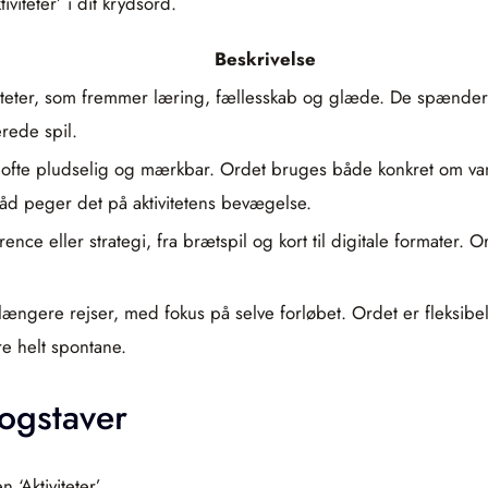
viteter’ i dit krydsord.
Beskrivelse
ktiviteter, som fremmer læring, fællesskab og glæde. De spænde
rede spil.
at, ofte pludselig og mærkbar. Ordet bruges både konkret om v
råd peger det på aktivitetens bevægelse.
rence eller strategi, fra brætspil og kort til digitale formater
l længere rejser, med fokus på selve forløbet. Ordet er fleksib
re helt spontane.
bogstaver
‘Aktiviteter’.