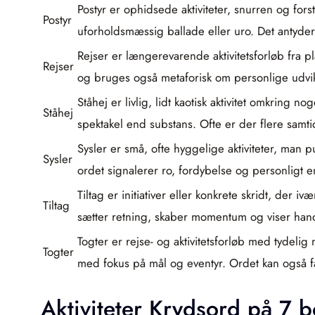
Postyr er ophidsede aktiviteter, snurren og fo
Postyr
uforholdsmæssig ballade eller uro. Det antyder 
Rejser er længerevarende aktivitetsforløb fra p
Rejser
og bruges også metaforisk om personlige udvik
Ståhej er livlig, lidt kaotisk aktivitet omkring
Ståhej
spektakel end substans. Ofte er der flere samt
Sysler er små, ofte hyggelige aktiviteter, man 
Sysler
ordet signalerer ro, fordybelse og personligt 
Tiltag er initiativer eller konkrete skridt, der 
Tiltag
sætter retning, skaber momentum og viser hand
Togter er rejse- og aktivitetsforløb med tydelig
Togter
med fokus på mål og eventyr. Ordet kan også fa
Aktiviteter Krydsord på 7 