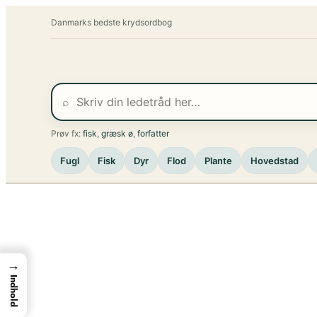
Spring
Danmarks bedste krydsordbog
til
indhold
⌕
Prøv fx:
fisk
,
græsk ø
,
forfatter
Fugl
Fisk
Dyr
Flod
Plante
Hovedstad
→
Indhold