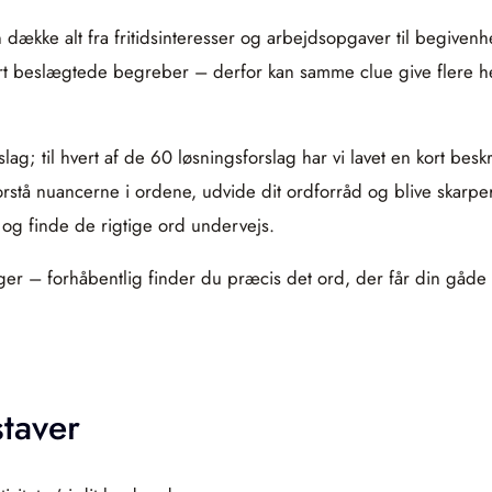
n dække alt fra fritidsinteresser og arbejdsopgaver til begiven
t beslægtede begreber – derfor kan samme clue give flere helt
lag; til hvert af de 60 løsningsforslag har vi lavet en kort beskr
tå nuancerne i ordene, udvide dit ordforråd og blive skarpere 
 og finde de rigtige ord undervejs.
ger – forhåbentlig finder du præcis det ord, der får din gåde t
staver