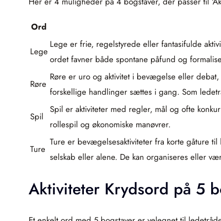
Her er 4 muligheder på 4 bogstaver, der passer til ‘Akti
Ord
Lege er frie, regelstyrede eller fantasifulde a
Lege
ordet favner både spontane påfund og formalise
Røre er uro og aktivitet i bevægelse eller deb
Røre
forskellige handlinger sættes i gang. Som ledet
Spil er aktiviteter med regler, mål og ofte konkur
Spil
rollespil og økonomiske manøvrer.
Ture er bevægelsesaktiviteter fra korte gåture ti
Ture
selskab eller alene. De kan organiseres eller væ
Aktiviteter Krydsord på 5 
Et enkelt ord med 5 bogstaver er velegnet til ledetråden 