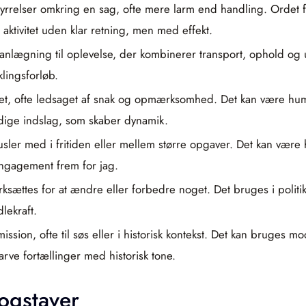
rstyrrelser omkring en sag, ofte mere larm end handling. Orde
aktivitet uden klar retning, men med effekt.
lanlægning til oplevelse, der kombinerer transport, ophold og 
lingsforløb.
 noget, ofte ledsaget af snak og opmærksomhed. Det kan være humo
idige indslag, som skaber dynamik.
pusler med i fritiden eller mellem større opgaver. Det kan vær
engagement frem for jag.
iværksættes for at ændre eller forbedre noget. Det bruges i polit
lekraft.
 mission, ofte til søs eller i historisk kontekst. Det kan bruges
rve fortællinger med historisk tone.
bogstaver