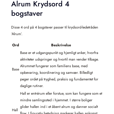
Alrum Krydsord 4
bogstaver
Disse 4 ord på 4 bogstaver passer til krydsord-ledetråden
‘Alrum’.
Ord
Beskrivelse
Base er et udgangspunkt og hjemligt anker, hvorfra
aktiviteter udspringer og hvortil man vender tilbage.
Alrummet fungerer som familiens base, med
Base
opbevaring, koordinering og samvær. Billedligt
peger ordet på tryghed, praksis og fundamentet for
daglige rutiner.
Hall er entrérum eller forstue, som kan fungere som et
mindre samlingssted i hjemmet. I større boliger
glider hallen ind i et åbent alrum og danner socialt
Hall
flow. I figurativ betydning markerer hallen ankomst,