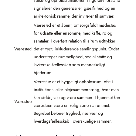
spise- og opholdsfunktioner. I figurativ forstand
signalerer den generøsitet, gæstfrihed og en
arkitektonisk ramme, der inviterer til samvær.
Værested er et åbent, omsorgsfuldt mødested
for udsatte eller ensomme, med kaffe, ro og
samtaler. I overført relation til alrum udtrykker
Værested
det et trygt, inkluderende samlingspunkt. Ordet
understreger rummelighed, social støtte og
lavtærskel-fællesskab som menneskeligt
hjerterum.
Værestue er et hyggeligt opholdsrum, ofte i
institutions- eller plejesammenhæng, hvor man
kan sidde, tale og være sammen. I hjemmet kan
Værestue
værestuen være en rolig zone i alrummet.
Begrebet betoner tryghed, nærvær og
hverdagsfællesskab i overskuelige rammer.