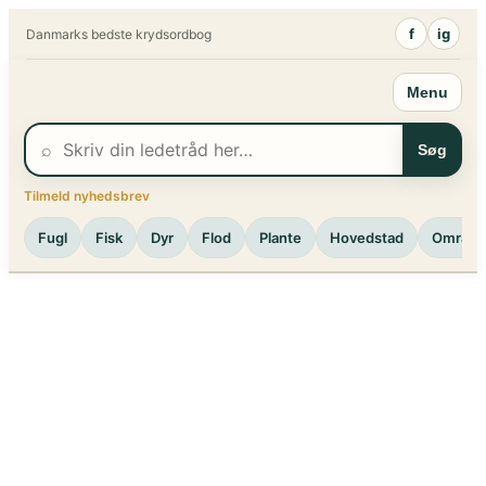
Spring
f
ig
Danmarks bedste krydsordbog
til
indhold
Menu
⌕
Søg
Tilmeld nyhedsbrev
Fugl
Fisk
Dyr
Flod
Plante
Hovedstad
Område