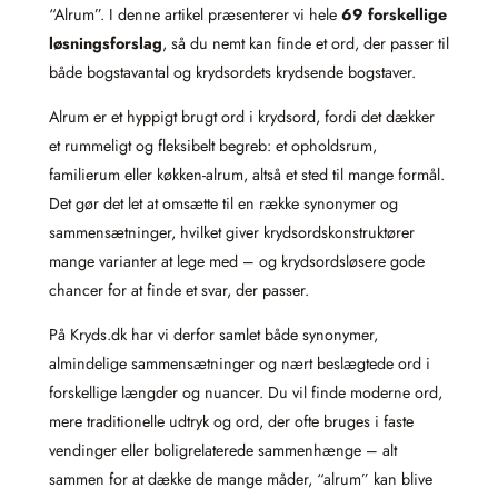
“Alrum”. I denne artikel præsenterer vi hele
69 forskellige
løsningsforslag
, så du nemt kan finde et ord, der passer til
både bogstavantal og krydsordets krydsende bogstaver.
Alrum er et hyppigt brugt ord i krydsord, fordi det dækker
et rummeligt og fleksibelt begreb: et opholdsrum,
familierum eller køkken-alrum, altså et sted til mange formål.
Det gør det let at omsætte til en række synonymer og
sammensætninger, hvilket giver krydsordskonstruktører
mange varianter at lege med – og krydsordsløsere gode
chancer for at finde et svar, der passer.
På Kryds.dk har vi derfor samlet både synonymer,
almindelige sammensætninger og nært beslægtede ord i
forskellige længder og nuancer. Du vil finde moderne ord,
mere traditionelle udtryk og ord, der ofte bruges i faste
vendinger eller boligrelaterede sammenhænge – alt
sammen for at dække de mange måder, “alrum” kan blive