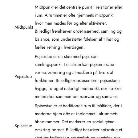
Midtpunkt er det centrale punkt i relationer eller
rum. Alrummet er ofte hjemmets midtpunkt,
hvor man mødes før og efter aktiviteter.
Midtpunkt
Billedligt fremhæver ordet nærhed, samling og
balance, som understøtter følelsen af tilhør og
fælles retning i hverdagen.
Pejsestue er en stue med pejs som
samlingspunkt. I et alrum kan pejsen skabe
varme, zonering og atmosfære på tværs af
Pejsestue
funktioner. Billedligt repræsenterer pejsestuen
hygge, ro og et naturligt midtpunkt, der trækker
mennesker sammen om nærvær og samtaler.
Spisestue er et traditionelt rum til måltider, der i
moderne hjem ofte er indlemmet i alrummets
åbne rammer. Det markerer en social rytme
Spisestue
omkring bordet. Billedligt beskriver spisestue et
sted for fællesskab, værtsskab og samtaler, der