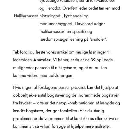
sydvestlige Anatolien, kendt for Mausoleet
og Herodot. Overført leder ordet tanken mod
Halikarnasser
historiografi, kysthandel og
monumentbyggeri. I krydsord udgør
‘halikarnasser’ en specifik og
lærdomspræget løsning på ‘anatoler’.
Tak fordi du læste vores artikel om mulige løsninger til
ledetråden
Anatoler
. Vi håber, at én af de 39 oplistede
muligheder passede til dit krydsord, og at du nu kan
komme videre med udfyldningen.
Hvis ingen af forslagene passer præcist, kan det hjælpe at
dobbelttjekke antal bogstaver og de indrammede bogstaver
fra krydset – ofte er det netop kombinationen af længde og
kendte bogstaver, der gør forskellen. Har du stadig
problemer, er du velkommen til at kontakte os eller skrive en
kommentar, så vi kan forsøge at hjælpe mere målrettet.