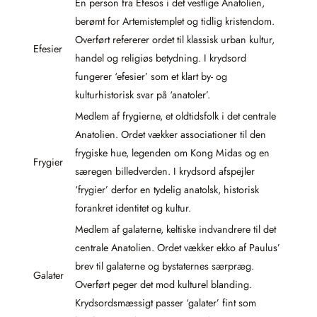
En person fra Efesos i det vestlige Anatolien,
berømt for Artemistemplet og tidlig kristendom.
Overført refererer ordet til klassisk urban kultur,
Efesier
handel og religiøs betydning. I krydsord
fungerer ‘efesier’ som et klart by- og
kulturhistorisk svar på ‘anatoler’.
Medlem af frygierne, et oldtidsfolk i det centrale
Anatolien. Ordet vækker associationer til den
frygiske hue, legenden om Kong Midas og en
Frygier
særegen billedverden. I krydsord afspejler
‘frygier’ derfor en tydelig anatolsk, historisk
forankret identitet og kultur.
Medlem af galaterne, keltiske indvandrere til det
centrale Anatolien. Ordet vækker ekko af Paulus’
brev til galaterne og bystaternes særpræg.
Galater
Overført peger det mod kulturel blanding.
Krydsordsmæssigt passer ‘galater’ fint som