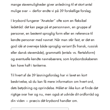
mange stavemuligheder giver anledning til et stort antal
mulige svar – derfor endte vi på 39 forskellige forslag.
I krydsord fungerer “Anatoler” ofte som en fleksibel
ledetråd: det kan pege på et personnavn, en gruppe af
personer, en bestemt sproglig form eller en reference til
kendte personer med navnet. Når man står fast, er det en
god idé at overveje både sproglig variant (fx fransk, russisk
eller dansk stavemåde), grammatik (entals- vs. flertalsform)
og eventuelle kendte navnebærere, som krydsordsskaberen
kan have haft i tankerne.
Til hvert af de 39 løsningsforslag har vi lavet en kort
beskrivelse, så du kan få mere information om hvert ord,
dets betydning og oprindelse. Målet er ikke kun at finde det
rigtige svar her og nu, men også at udvide dit ordforråd og
din viden – præcis dét krydsord handler om.