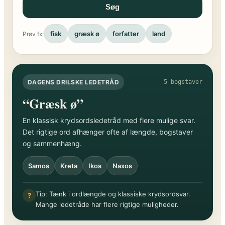
Søg
fisk
græsk ø
forfatter
land
Prøv fx:
DAGENS DRILSKE LEDETRÅD
5 bogstaver
“Græsk ø”
En klassisk krydsordsledetråd med flere mulige svar.
Det rigtige ord afhænger ofte af længde, bogstaver
og sammenhæng.
Samos
Kreta
Ikos
Naxos
Tip: Tænk i ordlængde og klassiske krydsordsvar.
?
Mange ledetråde har flere rigtige muligheder.