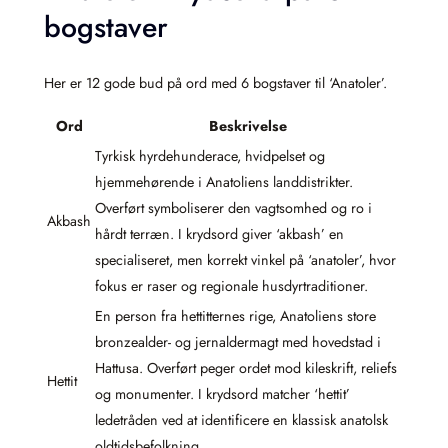
bogstaver
Her er 12 gode bud på ord med 6 bogstaver til ‘Anatoler’.
Ord
Beskrivelse
Tyrkisk hyrdehunderace, hvidpelset og
hjemmehørende i Anatoliens landdistrikter.
Overført symboliserer den vagtsomhed og ro i
Akbash
hårdt terræn. I krydsord giver ‘akbash’ en
specialiseret, men korrekt vinkel på ‘anatoler’, hvor
fokus er raser og regionale husdyrtraditioner.
En person fra hettitternes rige, Anatoliens store
bronzealder- og jernaldermagt med hovedstad i
Hattusa. Overført peger ordet mod kileskrift, reliefs
Hettit
og monumenter. I krydsord matcher ‘hettit’
ledetråden ved at identificere en klassisk anatolsk
oldtidsbefolkning.