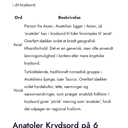
i dit krydsord.
Ord
Beskrivelse
Person fra Asien; Anatolien ligger i Asien, så
‘anatoler’ kan i krydsord til tider forsimples til ‘asiat’.
Overført dækker ordet et bredt geografisk
Asiat
tilhørsforhold. Det er en generisk, men ofte anvendt
løsningsmulighed i kortere eller mere kryptiske
krydsord.
Tyrkisktalende, traditionelt nomadisk gruppe i
Anatoliens bjerge, især Taurus. Overført dækker
ordet hyrdekultur, telte, vævninger og
Yörük
sæsonvandringer, som præger anatolsk folklore. I
krydsord giver ‘yörük’ mening som ‘anatoler’, fordi
det udpeger en regional livsform.
Anatoler Krydsord på 6