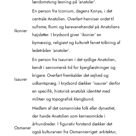
lærdomstung løsning på ‘anatoler’.
En person fra Iconium, dagens Konya, i det
centrale Anatolien. Overført henviser ordet til
sufisme, Rumi og karavanehandel på Anatoliens
Ikonier
højsletter. I krydsord giver ‘ikonier’ en
bymæssig, religiøst og kulturelt farvet tolkning af
ledetråden ‘anatoler’.
En person fra Isaurien i det sydlige Anatolien,
kendt i senromersk tid for bjergfæstninger og
krigere. Overført fremkalder det sejhed og
Isaurer
udkantspræg. I krydsord dækker ‘isaurer’ derfor
en specifik, historisk anatolsk identitet med
militær og topografisk klangbund.
Medlem af det osmanniske folk eller dynastiet,
der havde Anatolien som kerneområde i
århundreder. I figurativ forstand dækker det
Osmaner
også kulturarven fra Osmannerriget: arkitektur,