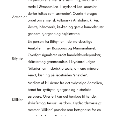
stede i Østanatolien. I krydsord kan ‘anatoler’
derfor tolkes som ‘armenier’. Overført bruges
Armenier
ordet om armensk kulturarv i Anatolien: kirker,
klostre, håndværk, køkken og gamle handelsruter
gennem bjergene og højsletterne.
En person fra Bithynien i det nordvestlige
Anatolien, nær Bosporus og Marmarahavet.
Overført signalerer ordet handelsknudepunkter,
Bitynier
skibsfart og grænsekultur. I krydsord udgør
‘bitynier’ en historisk præcis, om end mindre
kendt, løsning på ledetråden ‘anatoler’.
Medlem af kilikierne fra det sydøstlige Anatolien,
kendt for kystbyer, bjergpas og historiske
sørøvere. Overført kan det hentyde til handel,
Kilikier
skibsfart og Tarsus’ lærdom. Krydsordsmæssigt
rammer ‘kilikier’ præcist som betegnelse for en