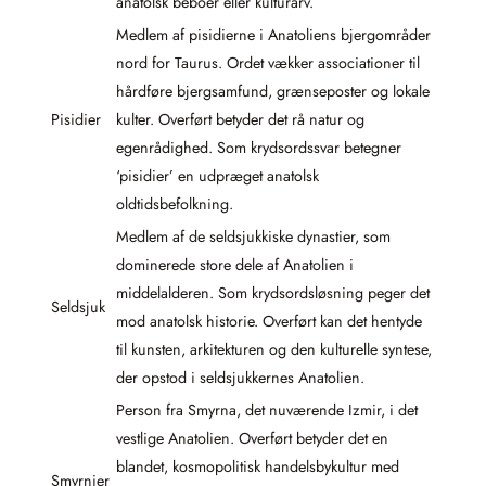
anatolsk beboer eller kulturarv.
Medlem af pisidierne i Anatoliens bjergområder
nord for Taurus. Ordet vækker associationer til
hårdføre bjergsamfund, grænseposter og lokale
Pisidier
kulter. Overført betyder det rå natur og
egenrådighed. Som krydsordssvar betegner
‘pisidier’ en udpræget anatolsk
oldtidsbefolkning.
Medlem af de seldsjukkiske dynastier, som
dominerede store dele af Anatolien i
middelalderen. Som krydsordsløsning peger det
Seldsjuk
mod anatolsk historie. Overført kan det hentyde
til kunsten, arkitekturen og den kulturelle syntese,
der opstod i seldsjukkernes Anatolien.
Person fra Smyrna, det nuværende Izmir, i det
vestlige Anatolien. Overført betyder det en
blandet, kosmopolitisk handelsbykultur med
Smyrnier