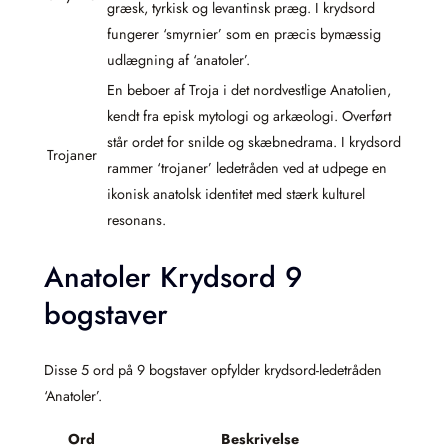
græsk, tyrkisk og levantinsk præg. I krydsord
fungerer ‘smyrnier’ som en præcis bymæssig
udlægning af ‘anatoler’.
En beboer af Troja i det nordvestlige Anatolien,
kendt fra episk mytologi og arkæologi. Overført
står ordet for snilde og skæbnedrama. I krydsord
Trojaner
rammer ‘trojaner’ ledetråden ved at udpege en
ikonisk anatolsk identitet med stærk kulturel
resonans.
Anatoler Krydsord 9
bogstaver
Disse 5 ord på 9 bogstaver opfylder krydsord-ledetråden
‘Anatoler’.
Ord
Beskrivelse