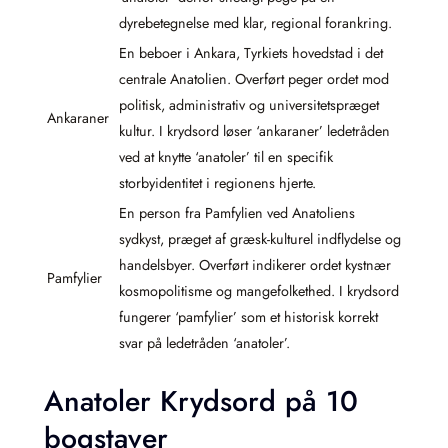
dyrebetegnelse med klar, regional forankring.
En beboer i Ankara, Tyrkiets hovedstad i det
centrale Anatolien. Overført peger ordet mod
politisk, administrativ og universitetspræget
Ankaraner
kultur. I krydsord løser ‘ankaraner’ ledetråden
ved at knytte ‘anatoler’ til en specifik
storbyidentitet i regionens hjerte.
En person fra Pamfylien ved Anatoliens
sydkyst, præget af græsk-kulturel indflydelse og
handelsbyer. Overført indikerer ordet kystnær
Pamfylier
kosmopolitisme og mangefolkethed. I krydsord
fungerer ‘pamfylier’ som et historisk korrekt
svar på ledetråden ‘anatoler’.
Anatoler Krydsord på 10
bogstaver