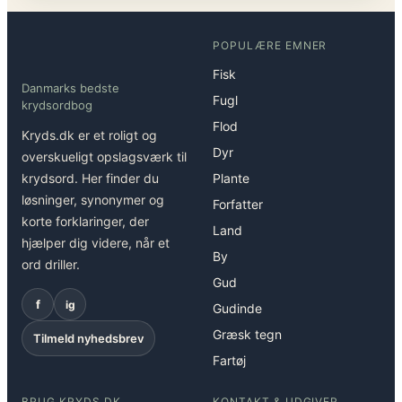
POPULÆRE EMNER
Fisk
Danmarks bedste
Fugl
krydsordbog
Flod
Kryds.dk er et roligt og
Dyr
overskueligt opslagsværk til
krydsord. Her finder du
Plante
løsninger, synonymer og
Forfatter
korte forklaringer, der
Land
hjælper dig videre, når et
By
ord driller.
Gud
f
ig
Gudinde
Græsk tegn
Tilmeld nyhedsbrev
Fartøj
BRUG KRYDS.DK
KONTAKT & UDGIVER