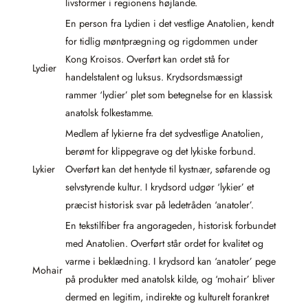
livsformer i regionens højlande.
En person fra Lydien i det vestlige Anatolien, kendt
for tidlig møntprægning og rigdommen under
Kong Kroisos. Overført kan ordet stå for
Lydier
handelstalent og luksus. Krydsordsmæssigt
rammer ‘lydier’ plet som betegnelse for en klassisk
anatolsk folkestamme.
Medlem af lykierne fra det sydvestlige Anatolien,
berømt for klippegrave og det lykiske forbund.
Lykier
Overført kan det hentyde til kystnær, søfarende og
selvstyrende kultur. I krydsord udgør ‘lykier’ et
præcist historisk svar på ledetråden ‘anatoler’.
En tekstilfiber fra angorageden, historisk forbundet
med Anatolien. Overført står ordet for kvalitet og
varme i beklædning. I krydsord kan ‘anatoler’ pege
Mohair
på produkter med anatolsk kilde, og ‘mohair’ bliver
dermed en legitim, indirekte og kulturelt forankret