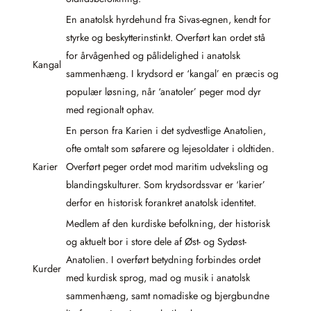
En anatolsk hyrdehund fra Sivas-egnen, kendt for
styrke og beskytterinstinkt. Overført kan ordet stå
for årvågenhed og pålidelighed i anatolsk
Kangal
sammenhæng. I krydsord er ‘kangal’ en præcis og
populær løsning, når ‘anatoler’ peger mod dyr
med regionalt ophav.
En person fra Karien i det sydvestlige Anatolien,
ofte omtalt som søfarere og lejesoldater i oldtiden.
Karier
Overført peger ordet mod maritim udveksling og
blandingskulturer. Som krydsordssvar er ‘karier’
derfor en historisk forankret anatolsk identitet.
Medlem af den kurdiske befolkning, der historisk
og aktuelt bor i store dele af Øst- og Sydøst-
Anatolien. I overført betydning forbindes ordet
Kurder
med kurdisk sprog, mad og musik i anatolsk
sammenhæng, samt nomadiske og bjergbundne