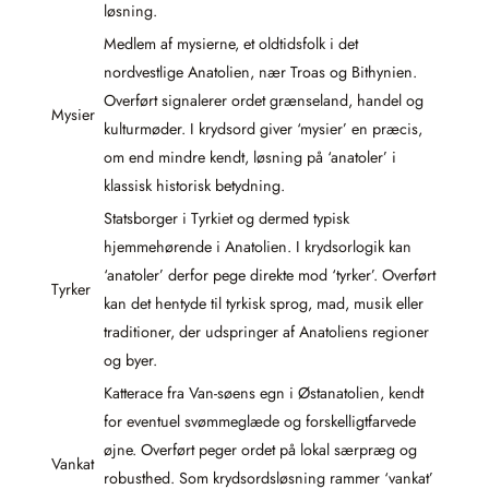
løsning.
Medlem af mysierne, et oldtidsfolk i det
nordvestlige Anatolien, nær Troas og Bithynien.
Overført signalerer ordet grænseland, handel og
Mysier
kulturmøder. I krydsord giver ‘mysier’ en præcis,
om end mindre kendt, løsning på ‘anatoler’ i
klassisk historisk betydning.
Statsborger i Tyrkiet og dermed typisk
hjemmehørende i Anatolien. I krydsorlogik kan
‘anatoler’ derfor pege direkte mod ‘tyrker’. Overført
Tyrker
kan det hentyde til tyrkisk sprog, mad, musik eller
traditioner, der udspringer af Anatoliens regioner
og byer.
Katterace fra Van-søens egn i Østanatolien, kendt
for eventuel svømmeglæde og forskelligtfarvede
øjne. Overført peger ordet på lokal særpræg og
Vankat
robusthed. Som krydsordsløsning rammer ‘vankat’