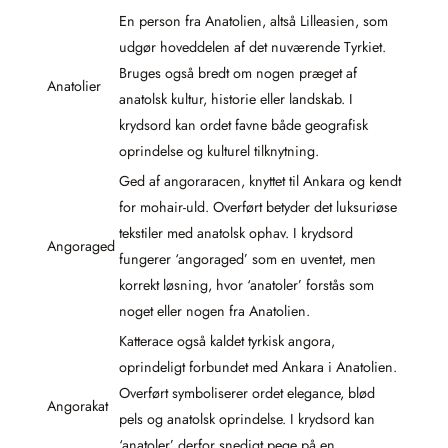
En person fra Anatolien, altså Lilleasien, som
udgør hoveddelen af det nuværende Tyrkiet.
Bruges også bredt om nogen præget af
Anatolier
anatolsk kultur, historie eller landskab. I
krydsord kan ordet favne både geografisk
oprindelse og kulturel tilknytning.
Ged af angoraracen, knyttet til Ankara og kendt
for mohair-uld. Overført betyder det luksuriøse
tekstiler med anatolsk ophav. I krydsord
Angoraged
fungerer ‘angoraged’ som en uventet, men
korrekt løsning, hvor ‘anatoler’ forstås som
noget eller nogen fra Anatolien.
Katterace også kaldet tyrkisk angora,
oprindeligt forbundet med Ankara i Anatolien.
Overført symboliserer ordet elegance, blød
Angorakat
pels og anatolsk oprindelse. I krydsord kan
‘anatoler’ derfor snedigt pege på en