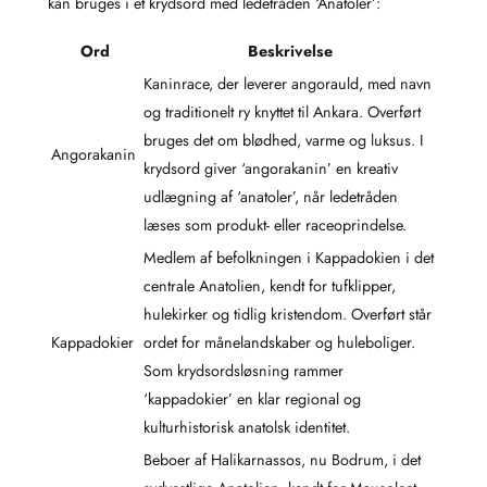
kan bruges i et krydsord med ledetråden ‘Anatoler’:
Ord
Beskrivelse
Kaninrace, der leverer angorauld, med navn
og traditionelt ry knyttet til Ankara. Overført
bruges det om blødhed, varme og luksus. I
Angorakanin
krydsord giver ‘angorakanin’ en kreativ
udlægning af ‘anatoler’, når ledetråden
læses som produkt- eller raceoprindelse.
Medlem af befolkningen i Kappadokien i det
centrale Anatolien, kendt for tufklipper,
hulekirker og tidlig kristendom. Overført står
Kappadokier
ordet for månelandskaber og huleboliger.
Som krydsordsløsning rammer
‘kappadokier’ en klar regional og
kulturhistorisk anatolsk identitet.
Beboer af Halikarnassos, nu Bodrum, i det