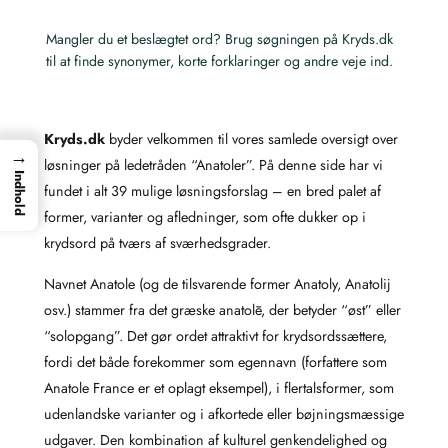
Mangler du et beslægtet ord? Brug søgningen på Kryds.dk
til at finde synonymer, korte forklaringer og andre veje ind.
Kryds.dk
byder velkommen til vores samlede oversigt over
→
løsninger på ledetråden “Anatoler”. På denne side har vi
Indhold
fundet i alt 39 mulige løsningsforslag – en bred palet af
former, varianter og afledninger, som ofte dukker op i
krydsord på tværs af sværhedsgrader.
Navnet Anatole (og de tilsvarende former Anatoly, Anatolij
osv.) stammer fra det græske anatolē, der betyder “øst” eller
“solopgang”. Det gør ordet attraktivt for krydsordssættere,
fordi det både forekommer som egennavn (forfattere som
Anatole France er et oplagt eksempel), i flertalsformer, som
udenlandske varianter og i afkortede eller bøjningsmæssige
udgaver. Den kombination af kulturel genkendelighed og