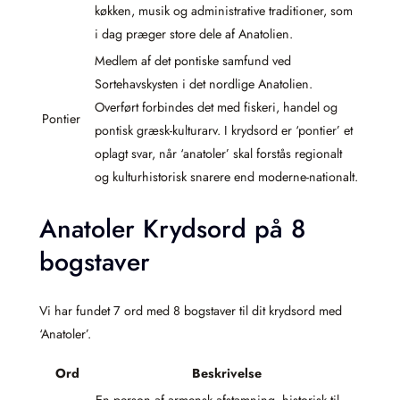
køkken, musik og administrative traditioner, som
i dag præger store dele af Anatolien.
Medlem af det pontiske samfund ved
Sortehavskysten i det nordlige Anatolien.
Overført forbindes det med fiskeri, handel og
Pontier
pontisk græsk-kulturarv. I krydsord er ‘pontier’ et
oplagt svar, når ‘anatoler’ skal forstås regionalt
og kulturhistorisk snarere end moderne-nationalt.
Anatoler Krydsord på 8
bogstaver
Vi har fundet 7 ord med 8 bogstaver til dit krydsord med
‘Anatoler’.
Ord
Beskrivelse
En person af armensk afstamning, historisk til