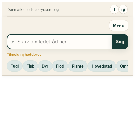
Spring
f
ig
Danmarks bedste krydsordbog
til
indhold
Menu
⌕
Søg
Tilmeld nyhedsbrev
Fugl
Fisk
Dyr
Flod
Plante
Hovedstad
Område