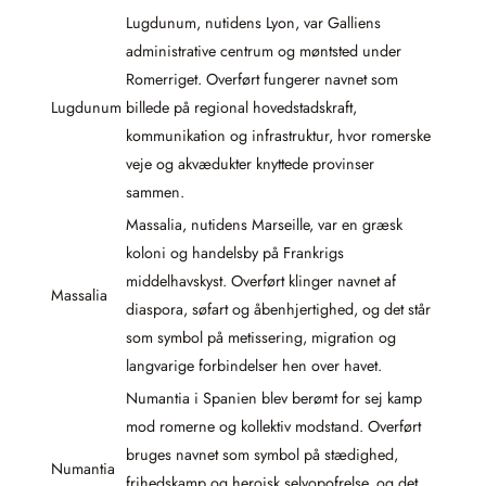
Lugdunum, nutidens Lyon, var Galliens
administrative centrum og møntsted under
Romerriget. Overført fungerer navnet som
Lugdunum
billede på regional hovedstadskraft,
kommunikation og infrastruktur, hvor romerske
veje og akvædukter knyttede provinser
sammen.
Massalia, nutidens Marseille, var en græsk
koloni og handelsby på Frankrigs
middelhavskyst. Overført klinger navnet af
Massalia
diaspora, søfart og åbenhjertighed, og det står
som symbol på metissering, migration og
langvarige forbindelser hen over havet.
Numantia i Spanien blev berømt for sej kamp
mod romerne og kollektiv modstand. Overført
bruges navnet som symbol på stædighed,
Numantia
frihedskamp og heroisk selvopofrelse, og det