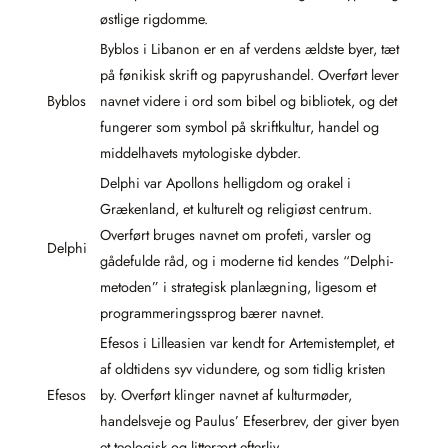
østlige rigdomme.
Byblos i Libanon er en af verdens ældste byer, tæt
på fønikisk skrift og papyrushandel. Overført lever
Byblos
navnet videre i ord som bibel og bibliotek, og det
fungerer som symbol på skriftkultur, handel og
middelhavets mytologiske dybder.
Delphi var Apollons helligdom og orakel i
Grækenland, et kulturelt og religiøst centrum.
Overført bruges navnet om profeti, varsler og
Delphi
gådefulde råd, og i moderne tid kendes “Delphi-
metoden” i strategisk planlægning, ligesom et
programmeringssprog bærer navnet.
Efesos i Lilleasien var kendt for Artemistemplet, et
af oldtidens syv vidundere, og som tidlig kristen
Efesos
by. Overført klinger navnet af kulturmøder,
handelsveje og Paulus’ Efeserbrev, der giver byen
et teologisk og litterært efterliv.