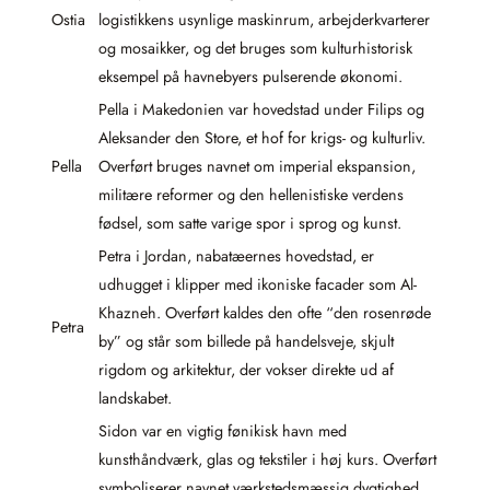
Ostia
logistikkens usynlige maskinrum, arbejderkvarterer
og mosaikker, og det bruges som kulturhistorisk
eksempel på havnebyers pulserende økonomi.
Pella i Makedonien var hovedstad under Filips og
Aleksander den Store, et hof for krigs- og kulturliv.
Pella
Overført bruges navnet om imperial ekspansion,
militære reformer og den hellenistiske verdens
fødsel, som satte varige spor i sprog og kunst.
Petra i Jordan, nabatæernes hovedstad, er
udhugget i klipper med ikoniske facader som Al-
Khazneh. Overført kaldes den ofte “den rosenrøde
Petra
by” og står som billede på handelsveje, skjult
rigdom og arkitektur, der vokser direkte ud af
landskabet.
Sidon var en vigtig fønikisk havn med
kunsthåndværk, glas og tekstiler i høj kurs. Overført
symboliserer navnet værkstedsmæssig dygtighed,