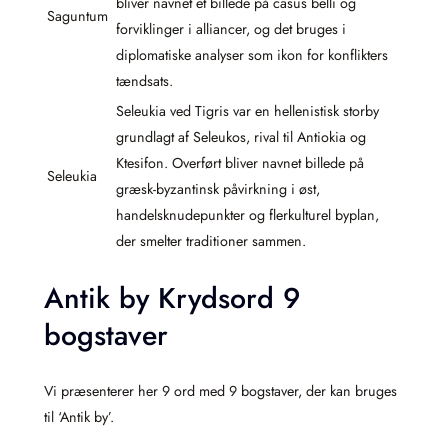
bliver navnet et billede på casus belli og
Saguntum
forviklinger i alliancer, og det bruges i
diplomatiske analyser som ikon for konflikters
tændsats.
Seleukia ved Tigris var en hellenistisk storby
grundlagt af Seleukos, rival til Antiokia og
Ktesifon. Overført bliver navnet billede på
Seleukia
græsk-byzantinsk påvirkning i øst,
handelsknudepunkter og flerkulturel byplan,
der smelter traditioner sammen.
Antik by Krydsord 9
bogstaver
Vi præsenterer her 9 ord med 9 bogstaver, der kan bruges
til ‘Antik by’.