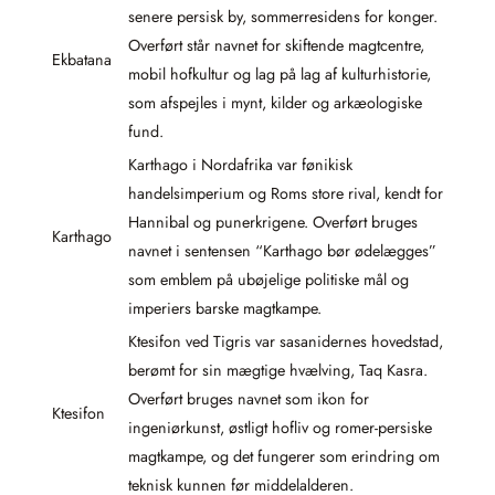
senere persisk by, sommerresidens for konger.
Overført står navnet for skiftende magtcentre,
Ekbatana
mobil hofkultur og lag på lag af kulturhistorie,
som afspejles i mynt, kilder og arkæologiske
fund.
Karthago i Nordafrika var fønikisk
handelsimperium og Roms store rival, kendt for
Hannibal og punerkrigene. Overført bruges
Karthago
navnet i sentensen “Karthago bør ødelægges”
som emblem på ubøjelige politiske mål og
imperiers barske magtkampe.
Ktesifon ved Tigris var sasanidernes hovedstad,
berømt for sin mægtige hvælving, Taq Kasra.
Overført bruges navnet som ikon for
Ktesifon
ingeniørkunst, østligt hofliv og romer-persiske
magtkampe, og det fungerer som erindring om
teknisk kunnen før middelalderen.