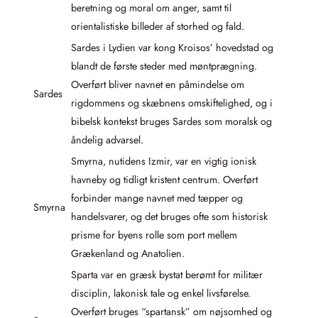
beretning og moral om anger, samt til
orientalistiske billeder af storhed og fald.
Sardes i Lydien var kong Kroisos’ hovedstad og
blandt de første steder med møntprægning.
Overført bliver navnet en påmindelse om
Sardes
rigdommens og skæbnens omskiftelighed, og i
bibelsk kontekst bruges Sardes som moralsk og
åndelig advarsel.
Smyrna, nutidens Izmir, var en vigtig ionisk
havneby og tidligt kristent centrum. Overført
forbinder mange navnet med tæpper og
Smyrna
handelsvarer, og det bruges ofte som historisk
prisme for byens rolle som port mellem
Grækenland og Anatolien.
Sparta var en græsk bystat berømt for militær
disciplin, lakonisk tale og enkel livsførelse.
Overført bruges “spartansk” om nøjsomhed og