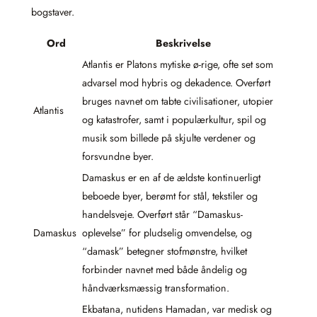
bogstaver.
Ord
Beskrivelse
Atlantis er Platons mytiske ø-rige, ofte set som
advarsel mod hybris og dekadence. Overført
bruges navnet om tabte civilisationer, utopier
Atlantis
og katastrofer, samt i populærkultur, spil og
musik som billede på skjulte verdener og
forsvundne byer.
Damaskus er en af de ældste kontinuerligt
beboede byer, berømt for stål, tekstiler og
handelsveje. Overført står “Damaskus-
Damaskus
oplevelse” for pludselig omvendelse, og
“damask” betegner stofmønstre, hvilket
forbinder navnet med både åndelig og
håndværksmæssig transformation.
Ekbatana, nutidens Hamadan, var medisk og