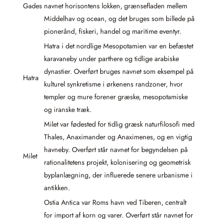
Gades
navnet horisontens lokken, grænsefladen mellem
Middelhav og ocean, og det bruges som billede på
pionerånd, fiskeri, handel og maritime eventyr.
Hatra i det nordlige Mesopotamien var en befæstet
karavaneby under parthere og tidlige arabiske
dynastier. Overført bruges navnet som eksempel på
Hatra
kulturel synkretisme i ørkenens randzoner, hvor
templer og mure forener græske, mesopotamiske
og iranske træk.
Milet var fødested for tidlig græsk naturfilosofi med
Thales, Anaximander og Anaximenes, og en vigtig
havneby. Overført står navnet for begyndelsen på
Milet
rationalitetens projekt, kolonisering og geometrisk
byplanlægning, der influerede senere urbanisme i
antikken.
Ostia Antica var Roms havn ved Tiberen, centralt
for import af korn og varer. Overført står navnet for