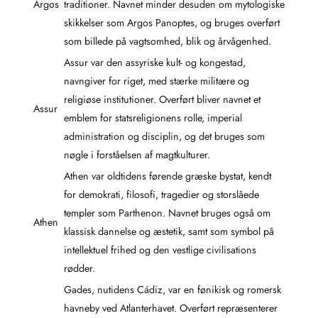
Argos
traditioner. Navnet minder desuden om mytologiske
skikkelser som Argos Panoptes, og bruges overført
som billede på vagtsomhed, blik og årvågenhed.
Assur var den assyriske kult- og kongestad,
navngiver for riget, med stærke militære og
religiøse institutioner. Overført bliver navnet et
Assur
emblem for statsreligionens rolle, imperial
administration og disciplin, og det bruges som
nøgle i forståelsen af magtkulturer.
Athen var oldtidens førende græske bystat, kendt
for demokrati, filosofi, tragedier og storslåede
templer som Parthenon. Navnet bruges også om
Athen
klassisk dannelse og æstetik, samt som symbol på
intellektuel frihed og den vestlige civilisations
rødder.
Gades, nutidens Cádiz, var en fønikisk og romersk
havneby ved Atlanterhavet. Overført repræsenterer