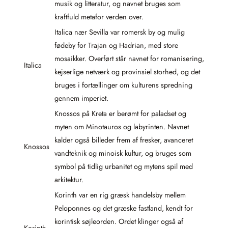
musik og litteratur, og navnet bruges som
kraftfuld metafor verden over.
Italica nær Sevilla var romersk by og mulig
fødeby for Trajan og Hadrian, med store
mosaikker. Overført står navnet for romanisering,
Italica
kejserlige netværk og provinsiel storhed, og det
bruges i fortællinger om kulturens spredning
gennem imperiet.
Knossos på Kreta er berømt for paladset og
myten om Minotauros og labyrinten. Navnet
kalder også billeder frem af fresker, avanceret
Knossos
vandteknik og minoisk kultur, og bruges som
symbol på tidlig urbanitet og mytens spil med
arkitektur.
Korinth var en rig græsk handelsby mellem
Peloponnes og det græske fastland, kendt for
korintisk søjleorden. Ordet klinger også af
Korinth