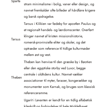
Sparta
stram minimalisme i bolig, vaner eller design, og
navnet fremkalder ofte billeder af hårdføre krigere
og barsk opdragelse.
Tarsus i Kilikien var fødeby for apostlen Paulus og
et regionalt handels- og lærdomscenter. Overført
klinger navnet af kristen missionshistorie,
Tarsus
romersk-provinsielle eliter og skoler, og det
optræder som reference til tidlige kulturmøder
mellem øst og vest.
Theben kan henvise til den græske by i Bøotien
eller den egyptiske storby ved Luxor, begge
centrale i oldtidens kultur. Navnet vækker
Theben
associationer til myter, faraoer, kongerækker og
monumenter som Karnak, og bruges som klassisk
referenceramme.
Ugarit i Levanten er kendt for en tidlig alfabetisk
kileskrift og forbindelser til hele Middelhavet.