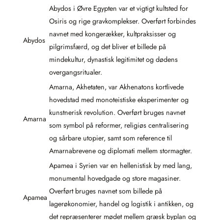
Abydos i Øvre Egypten var et vigtigt kultsted for
Osiris og rige gravkomplekser. Overført forbindes
navnet med kongerækker, kultpraksisser og
Abydos
pilgrimsfærd, og det bliver et billede på
mindekultur, dynastisk legitimitet og dødens
overgangsritualer.
Amarna, Akhetaten, var Akhenatons kortlivede
hovedstad med monoteistiske eksperimenter og
kunstnerisk revolution. Overført bruges navnet
Amarna
som symbol på reformer, religiøs centralisering
og sårbare utopier, samt som reference til
Amarnabrevene og diplomati mellem stormagter.
Apamea i Syrien var en hellenistisk by med lang,
monumental hovedgade og store magasiner.
Overført bruges navnet som billede på
Apamea
lagerøkonomier, handel og logistik i antikken, og
det repræsenterer mødet mellem græsk byplan og