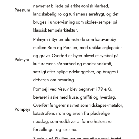
navnet et billede på arkitektonisk klarhed,
Paestum
landskabelig ro og turismens ærefrygt, og det
bruges i undervisning som skoleeksempel på
klassisk tempelarkitektur.
Palmyra i Syrien blomstrede som karavaneby
mellem Rom og Persien, med unikke søjlegader
og grave. Overført er byen blevet et symbol på
Palmyra
kulturarvens sårbarhed og modstandskraft,
særligt efter nylige ødelæggelser, og bruges i
debatten om bevaring.
Pompeji ved Vesuv blev begravet i 79 e.Kr.,
bevaret i aske med huse, graffiti og hverdag.
Overført fungerer navnet som tidskapsel-metafor,
Pompeji
katastrofens ironi og arven fra pludselige
nedslag, som vedbliver at forme historiske
fortællinger og turisme.
Syrakus på Sicilien var en mægtig græsk bystat,