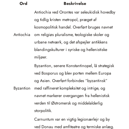
Ord
Beskrivelse
Antiochia ved Orontes var seleukidisk hovedby
og tidlig kristen metropol, præget af
kosmopolitisk handel. Overført bruges navnet
Antiochia
om religiøs pluralisme, teologiske skoler og
urbane netværk, og det afspejler antikkens
blandingskulturer i syriske og hellenistiske
miljøer.
Byzantion, senere Konstantinopel, lå strategisk
ved Bosporus og blev porten mellem Europa
og Asien. Overført forbindes “byzantinsk”
Byzantion
med raffineret kompleksitet og intrige, og
navnet markerer overgangen fra hellenistisk
verden til Østromersk og middelalderlig
storpolitik.
Carnuntum var en vigtig legionærlejr og by
ved Donau med amfiteatre og termiske anlæg.