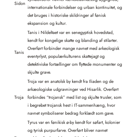
Sidon
internationale forbindelser og urban kontinuitet, og
det bruges i historiske skildringer af fønisk
ekspansion og kultur.
Tanis i Nildeltaet var en senegyptisk hovedstad,
kendt for kongelige skatte og blanding af stilarter.
Overført forbinder mange navnet med arkeologisk
Tanis
eventyrlyst, populærkulturens skattejagt og
detektiviske fortællinger om flyttede monumenter og
skjulte grave.
Troja var en anatolsk by kendt fra Iliaden og de
arkæologiske udgravninger ved Hisarlik. Overført
Troja
forbindes “trojansk” med list og skjulte trusler, som
i begrebet trojansk hest i IT-sammenhæng, hvor
navnet symboliserer bedrag forklædt som gave.
Tyrus var en fønikisk ø-by kendt for søfart, kolonier
og tyrisk purpurfarve. Overført bliver navnet