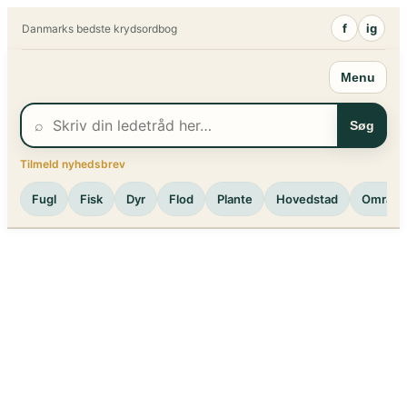
Spring
f
ig
Danmarks bedste krydsordbog
til
indhold
Menu
⌕
Søg
Tilmeld nyhedsbrev
Fugl
Fisk
Dyr
Flod
Plante
Hovedstad
Område