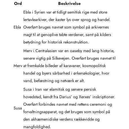
Ord
Beskrivelse
Ebla i Syrien var et tidligt semitisk rige med store
lertavlearkiver, der kaster lys over sprog og handel.
Ebla
Overført bruges navnet som symbol på arkivernes
magt til at genoplive tabte verdener, samt på kilders
betydning for historisk rekonstruktion.
Merv i Centralasien var en oaseby med lang historie,
senere vigtig på Silkevejen. Overført bruges navnet til
Merv
at fremkalde billeder af karavaner, kosmopolitisk
handel og byers sårbarhed i ørkenøkologier, hvor
vand, befæstning og netværk er alt.
Susa i Iran var elamitisk og senere persisk
hovedstad, kendt fra Darius’ og Xerxes’ inskriptioner.
Overført forbindes navnet med rettens ceremoni og
Susa
forvaltningsapparat, og det bruges som symbol på
den akhæmenidiske verdens rækkevidde og
mangfoldighed.