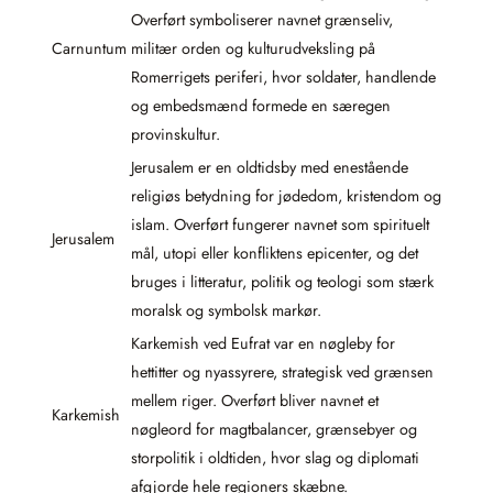
Overført symboliserer navnet grænseliv,
Carnuntum
militær orden og kulturudveksling på
Romerrigets periferi, hvor soldater, handlende
og embedsmænd formede en særegen
provinskultur.
Jerusalem er en oldtidsby med enestående
religiøs betydning for jødedom, kristendom og
islam. Overført fungerer navnet som spirituelt
Jerusalem
mål, utopi eller konfliktens epicenter, og det
bruges i litteratur, politik og teologi som stærk
moralsk og symbolsk markør.
Karkemish ved Eufrat var en nøgleby for
hettitter og nyassyrere, strategisk ved grænsen
mellem riger. Overført bliver navnet et
Karkemish
nøgleord for magtbalancer, grænsebyer og
storpolitik i oldtiden, hvor slag og diplomati
afgjorde hele regioners skæbne.