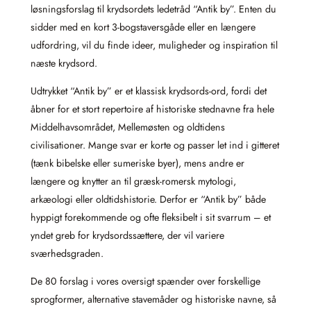
løsningsforslag til krydsordets ledetråd “Antik by”. Enten du
sidder med en kort 3‑bogstaversgåde eller en længere
udfordring, vil du finde ideer, muligheder og inspiration til
næste krydsord.
Udtrykket “Antik by” er et klassisk krydsords‑ord, fordi det
åbner for et stort repertoire af historiske stednavne fra hele
Middelhavsområdet, Mellemøsten og oldtidens
civilisationer. Mange svar er korte og passer let ind i gitteret
(tænk bibelske eller sumeriske byer), mens andre er
længere og knytter an til græsk‑romersk mytologi,
arkæologi eller oldtidshistorie. Derfor er “Antik by” både
hyppigt forekommende og ofte fleksibelt i sit svarrum – et
yndet greb for krydsordssættere, der vil variere
sværhedsgraden.
De 80 forslag i vores oversigt spænder over forskellige
sprogformer, alternative stavemåder og historiske navne, så