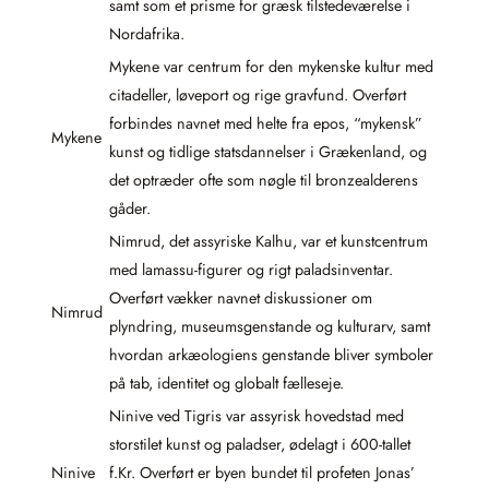
samt som et prisme for græsk tilstedeværelse i
Nordafrika.
Mykene var centrum for den mykenske kultur med
citadeller, løveport og rige gravfund. Overført
forbindes navnet med helte fra epos, “mykensk”
Mykene
kunst og tidlige statsdannelser i Grækenland, og
det optræder ofte som nøgle til bronzealderens
gåder.
Nimrud, det assyriske Kalhu, var et kunstcentrum
med lamassu-figurer og rigt paladsinventar.
Overført vækker navnet diskussioner om
Nimrud
plyndring, museumsgenstande og kulturarv, samt
hvordan arkæologiens genstande bliver symboler
på tab, identitet og globalt fælleseje.
Ninive ved Tigris var assyrisk hovedstad med
storstilet kunst og paladser, ødelagt i 600-tallet
Ninive
f.Kr. Overført er byen bundet til profeten Jonas’