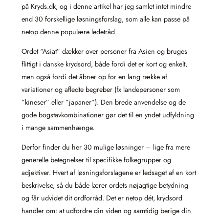
på Kryds.dk, og i denne artikel har jeg samlet intet mindre
end 30 forskellige løsningsforslag, som alle kan passe på
netop denne populære ledetråd.
Ordet “Asiat” dækker over personer fra Asien og bruges
flittigt i danske krydsord, både fordi det er kort og enkelt,
men også fordi det åbner op for en lang række af
variationer og afledte begreber (fx landepersoner som
”kineser” eller ”japaner”). Den brede anvendelse og de
gode bogstavkombinationer gør det til en yndet udfyldning
i mange sammenhænge.
Derfor finder du her 30 mulige løsninger – lige fra mere
generelle betegnelser til specifikke folkegrupper og
adjektiver. Hvert af løsningsforslagene er ledsaget af en kort
beskrivelse, så du både lærer ordets nøjagtige betydning
og får udvidet dit ordforråd. Det er netop dét, krydsord
handler om: at udfordre din viden og samtidig berige din