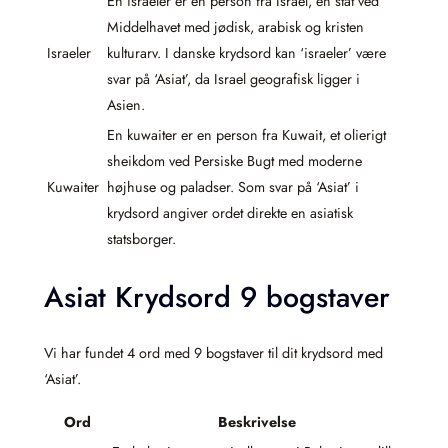
En israeler er en person fra Israel, en stat ved
Middelhavet med jødisk, arabisk og kristen
Israeler
kulturarv. I danske krydsord kan ‘israeler’ være
svar på ‘Asiat’, da Israel geografisk ligger i
Asien.
En kuwaiter er en person fra Kuwait, et olie­rigt
sheikdom ved Persiske Bugt med moderne
Kuwaiter
højhuse og paladser. Som svar på ‘Asiat’ i
krydsord angiver ordet direkte en asiatisk
statsborger.
Asiat Krydsord 9 bogstaver
Vi har fundet 4 ord med 9 bogstaver til dit krydsord med
‘Asiat’.
Ord
Beskrivelse