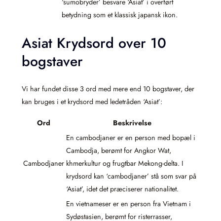
‘sumobryder’ besvare ‘Asiat’ i overført
betydning som et klassisk japansk ikon.
Asiat Krydsord over 10
bogstaver
Vi har fundet disse 3 ord med mere end 10 bogstaver, der
kan bruges i et krydsord med ledetråden ‘Asiat’:
Ord
Beskrivelse
En cambodjaner er en person med bopæl i
Cambodja, berømt for Angkor Wat,
Cambodjaner
khmerkultur og frugtbar Mekong-delta. I
krydsord kan ‘cambodjaner’ stå som svar på
‘Asiat’, idet det præciserer nationalitet.
En vietnameser er en person fra Vietnam i
Sydøstasien, berømt for ris­terrasser,