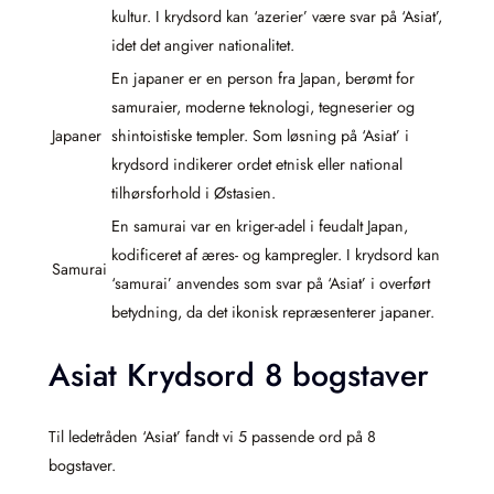
kultur. I krydsord kan ‘azerier’ være svar på ‘Asiat’,
idet det angiver nationalitet.
En japaner er en person fra Japan, berømt for
samuraier, moderne teknologi, tegneserier og
Japaner
shintoistiske templer. Som løsning på ‘Asiat’ i
krydsord indikerer ordet etnisk eller national
tilhørsforhold i Østasien.
En samurai var en kriger-adel i feudalt Japan,
kodificeret af æres- og kampregler. I krydsord kan
Samurai
‘samurai’ anvendes som svar på ‘Asiat’ i overført
betydning, da det ikonisk repræsenterer japaner.
Asiat Krydsord 8 bogstaver
Til ledetråden ‘Asiat’ fandt vi 5 passende ord på 8
bogstaver.