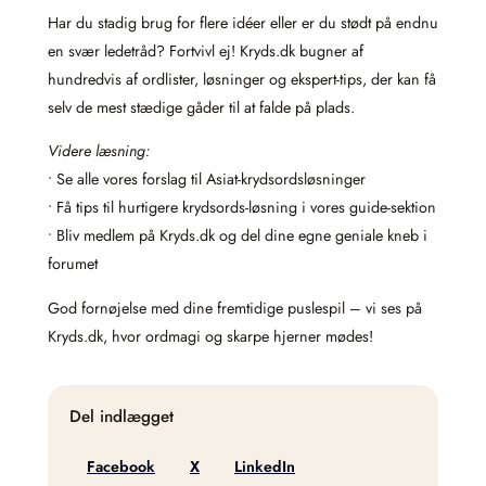
Har du stadig brug for flere idéer eller er du stødt på endnu
en svær ledetråd? Fortvivl ej! Kryds.dk bugner af
hundredvis af ordlister, løsninger og ekspert-tips, der kan få
selv de mest stædige gåder til at falde på plads.
Videre læsning:
• Se alle vores forslag til Asiat-krydsordsløsninger
• Få tips til hurtigere krydsords-løsning i vores guide-sektion
• Bliv medlem på Kryds.dk og del dine egne geniale kneb i
forumet
God fornøjelse med dine fremtidige puslespil – vi ses på
Kryds.dk, hvor ordmagi og skarpe hjerner mødes!
Del indlægget
Facebook
X
LinkedIn