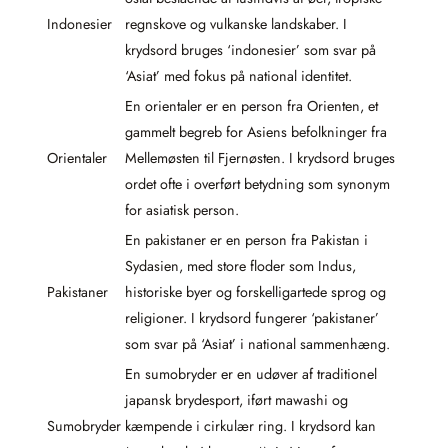
Indonesier
regnskove og vulkanske landskaber. I
krydsord bruges ‘indonesier’ som svar på
‘Asiat’ med fokus på national identitet.
En orientaler er en person fra Orienten, et
gammelt begreb for Asiens befolkninger fra
Orientaler
Mellemøsten til Fjernøsten. I krydsord bruges
ordet ofte i overført betydning som synonym
for asiatisk person.
En pakistaner er en person fra Pakistan i
Sydasien, med store floder som Indus,
Pakistaner
historiske byer og forskelligartede sprog og
religioner. I krydsord fungerer ‘pakistaner’
som svar på ‘Asiat’ i national sammenhæng.
En sumobryder er en udøver af traditionel
japansk bryde­sport, iført mawashi og
Sumobryder
kæmpende i cirkulær ring. I krydsord kan