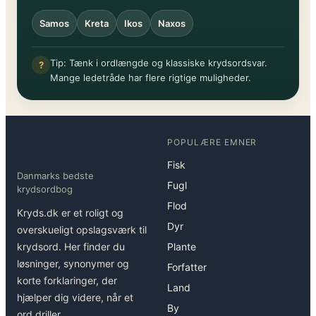
Samos
Kreta
Ikos
Naxos
Tip: Tænk i ordlængde og klassiske krydsordsvar.
?
Mange ledetråde har flere rigtige muligheder.
POPULÆRE EMNER
Fisk
Danmarks bedste
Fugl
krydsordbog
Flod
Kryds.dk er et roligt og
Dyr
overskueligt opslagsværk til
krydsord. Her finder du
Plante
løsninger, synonymer og
Forfatter
korte forklaringer, der
Land
hjælper dig videre, når et
By
ord driller.