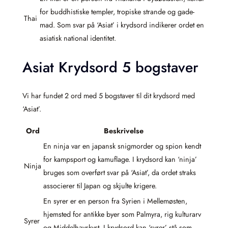
for buddhistiske templer, tropiske strande og gade­
Thai
mad. Som svar på ‘Asiat’ i krydsord indikerer ordet en
asiatisk national identitet.
Asiat Krydsord 5 bogstaver
Vi har fundet 2 ord med 5 bogstaver til dit krydsord med
‘Asiat’.
Ord
Beskrivelse
En ninja var en japansk snigmorder og spion kendt
for kampsport og kamuflage. I krydsord kan ‘ninja’
Ninja
bruges som overført svar på ‘Asiat’, da ordet straks
associerer til Japan og skjulte krigere.
En syrer er en person fra Syrien i Mellemøsten,
hjemsted for antikke byer som Palmyra, rig kulturarv
Syrer
og Middelhavskyst. I krydsord kan ‘syrer’ stå som