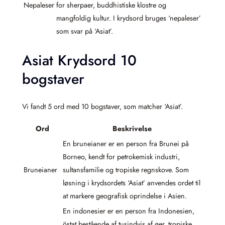
Nepaleser
for sherpaer, buddhistiske klostre og
mangfoldig kultur. I krydsord bruges ‘nepaleser’
som svar på ‘Asiat’.
Asiat Krydsord 10
bogstaver
Vi fandt 5 ord med 10 bogstaver, som matcher ‘Asiat’.
Ord
Beskrivelse
En bruneianer er en person fra Brunei på
Borneo, kendt for petrokemisk industri,
Bruneianer
sultansfamilie og tropiske regnskove. Som
løsning i krydsordets ‘Asiat’ anvendes ordet til
at markere geografisk oprindelse i Asien.
En indonesier er en person fra Indonesien,
östat bestående af tusindvis af øer, tropiske