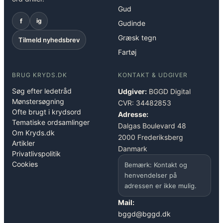
Gud
f
ig
Gudinde
Græsk tegn
Tilmeld nyhedsbrev
Fartøj
BRUG KRYDS.DK
KONTAKT & UDGIVER
Søg efter ledetråd
Udgiver:
BGGD Digital
Mønstersøgning
CVR: 34482853
Ofte brugt i krydsord
Adresse:
Tematiske ordsamlinger
Dalgas Boulevard 48
Om Kryds.dk
2000 Frederiksberg
Artikler
Danmark
Privatlivspolitik
Cookies
Bemærk: Kontakt og
henvendelser på
adressen er ikke mulig.
Mail:
bggd@bggd.dk