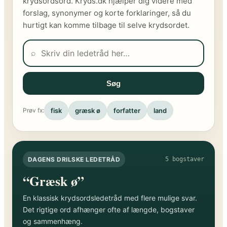
krydsordsord. Kryds.dk hjælper dig videre med
forslag, synonymer og korte forklaringer, så du
hurtigt kan komme tilbage til selve krydsordet.
⌕
Søg
fisk
græsk ø
forfatter
land
Prøv fx:
DAGENS DRILSKE LEDETRÅD
5 bogstaver
“Græsk ø”
En klassisk krydsordsledetråd med flere mulige svar.
Det rigtige ord afhænger ofte af længde, bogstaver
og sammenhæng.