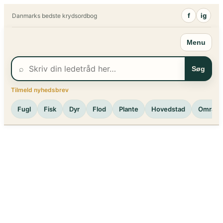
Spring
f
ig
Danmarks bedste krydsordbog
til
indhold
Menu
⌕
Søg
Tilmeld nyhedsbrev
Fugl
Fisk
Dyr
Flod
Plante
Hovedstad
Område