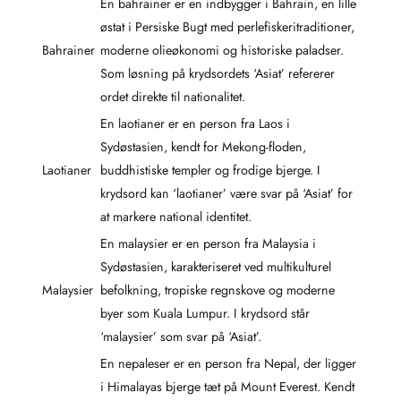
En bahrainer er en indbygger i Bahrain, en lille
østat i Persiske Bugt med perlefiskeri­traditioner,
Bahrainer
moderne olieøkonomi og historiske paladser.
Som løsning på krydsordets ‘Asiat’ refererer
ordet direkte til nationalitet.
En laotianer er en person fra Laos i
Sydøstasien, kendt for Mekong-floden,
Laotianer
buddhistiske templer og frodige bjerge. I
krydsord kan ‘laotianer’ være svar på ‘Asiat’ for
at markere national identitet.
En malaysier er en person fra Malaysia i
Sydøstasien, karakteriseret ved multikulturel
Malaysier
befolkning, tropiske regnskove og moderne
byer som Kuala Lumpur. I krydsord står
‘malaysier’ som svar på ‘Asiat’.
En nepaleser er en person fra Nepal, der ligger
i Himalayas bjerge tæt på Mount Everest. Kendt