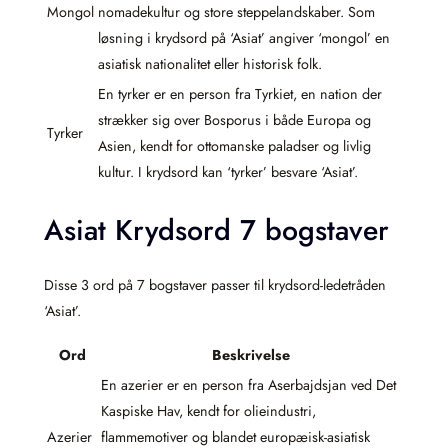
Mongol
nomadekultur og store steppe­landskaber. Som
løsning i krydsord på ‘Asiat’ angiver ‘mongol’ en
asiatisk nationalitet eller historisk folk.
En tyrker er en person fra Tyrkiet, en nation der
strækker sig over Bosporus i både Europa og
Tyrker
Asien, kendt for ottomanske paladser og livlig
kultur. I krydsord kan ‘tyrker’ besvare ‘Asiat’.
Asiat Krydsord 7 bogstaver
Disse 3 ord på 7 bogstaver passer til krydsord-ledetråden
‘Asiat’.
Ord
Beskrivelse
En azerier er en person fra Aserbajdsjan ved Det
Kaspiske Hav, kendt for olieindustri,
Azerier
flammemotiver og blandet europæisk-asiatisk