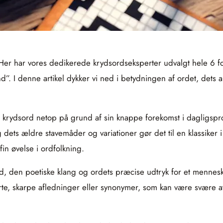
 Her har vores dedikerede krydsordseksperter udvalgt hele 6 fo
 I denne artikel dykker vi ned i betydningen af ordet, dets an
i krydsord netop på grund af sin knappe forekomst i dagligsp
og dets ældre stavemåder og variationer gør det til en klassike
in øvelse i ordfolkning.
d, den poetiske klang og ordets præcise udtryk for et mennesk
e, skarpe afledninger eller synonymer, som kan være svære at s