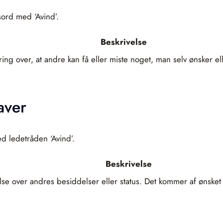
sord med ‘Avind’.
Beskrivelse
ing over, at andre kan få eller miste noget, man selv ønsker el
aver
d ledetråden ‘Avind’.
Beskrivelse
e over andres besiddelser eller status. Det kommer af ønsket