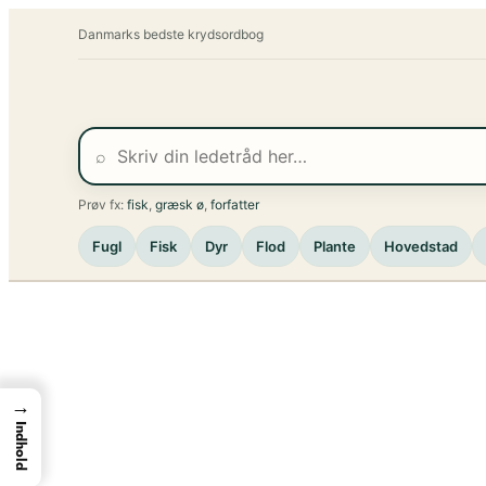
Spring
Danmarks bedste krydsordbog
til
indhold
⌕
Prøv fx:
fisk
,
græsk ø
,
forfatter
Fugl
Fisk
Dyr
Flod
Plante
Hovedstad
→
Indhold