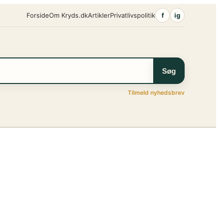
Forside
Om Kryds.dk
Artikler
Privatlivspolitik
f
ig
Søg
Tilmeld nyhedsbrev