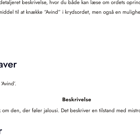
en detaljeret beskrivelse, hvor du både kan læse om ordets op
middel til at knække “Avind” i krydsordet, men også en muligh
aver
‘Avind’.
Beskrivelse
k om den, der føler jalousi. Det beskriver en tilstand med mist
r