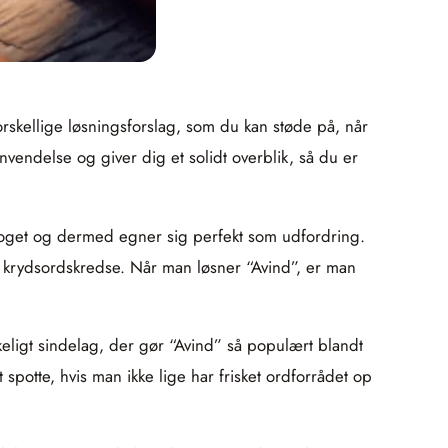
rskellige løsningsforslag, som du kan støde på, når
vendelse og giver dig et solidt overblik, så du er
roget og dermed egner sig perfekt som udfordring.
r i krydsordskredse. Når man løsner “Avind”, er man
eligt sindelag, der gør “Avind” så populært blandt
potte, hvis man ikke lige har frisket ordforrådet op