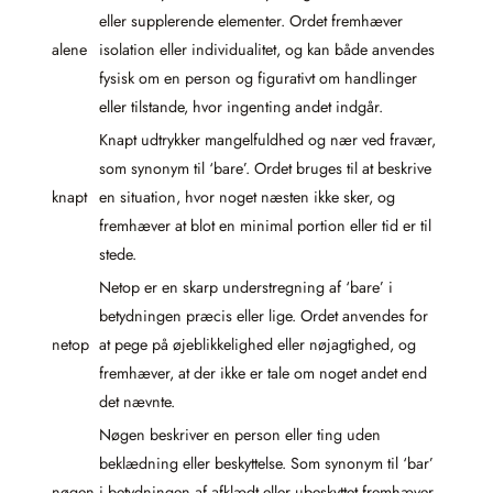
eller supplerende elementer. Ordet fremhæver
alene
isolation eller individualitet, og kan både anvendes
fysisk om en person og figurativt om handlinger
eller tilstande, hvor ingenting andet indgår.
Knapt udtrykker mangelfuldhed og nær ved fravær,
som synonym til ‘bare’. Ordet bruges til at beskrive
knapt
en situation, hvor noget næsten ikke sker, og
fremhæver at blot en minimal portion eller tid er til
stede.
Netop er en skarp understregning af ‘bare’ i
betydningen præcis eller lige. Ordet anvendes for
netop
at pege på øjeblikkelighed eller nøjagtighed, og
fremhæver, at der ikke er tale om noget andet end
det nævnte.
Nøgen beskriver en person eller ting uden
beklædning eller beskyttelse. Som synonym til ‘bar’
nøgen
i betydningen af afklædt eller ubeskyttet fremhæver