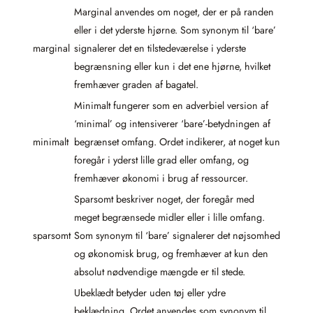
Marginal anvendes om noget, der er på randen
eller i det yderste hjørne. Som synonym til ‘bare’
marginal
signalerer det en tilstedeværelse i yderste
begrænsning eller kun i det ene hjørne, hvilket
fremhæver graden af bagatel.
Minimalt fungerer som en adverbiel version af
‘minimal’ og intensiverer ‘bare’-betydningen af
minimalt
begrænset omfang. Ordet indikerer, at noget kun
foregår i yderst lille grad eller omfang, og
fremhæver økonomi i brug af ressourcer.
Sparsomt beskriver noget, der foregår med
meget begrænsede midler eller i lille omfang.
sparsomt
Som synonym til ‘bare’ signalerer det nøjsomhed
og økonomisk brug, og fremhæver at kun den
absolut nødvendige mængde er til stede.
Ubeklædt betyder uden tøj eller ydre
beklædning. Ordet anvendes som synonym til