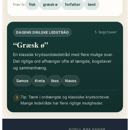
fisk
græsk ø
forfatter
land
Prøv fx:
DAGENS DRILSKE LEDETRÅD
5 bogstaver
“Græsk ø”
En klassisk krydsordsledetråd med flere mulige svar.
Det rigtige ord afhænger ofte af længde, bogstaver
og sammenhæng.
Samos
Kreta
Ikos
Naxos
Tip: Tænk i ordlængde og klassiske krydsordsvar.
?
Mange ledetråde har flere rigtige muligheder.
POPULÆRE EMNER