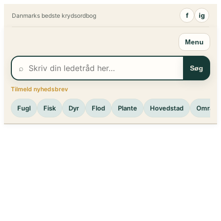
Spring
f
ig
Danmarks bedste krydsordbog
til
indhold
Menu
⌕
Søg
Tilmeld nyhedsbrev
Fugl
Fisk
Dyr
Flod
Plante
Hovedstad
Område