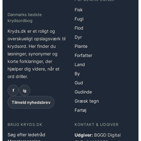
Fisk
Danmarks bedste
Fugl
krydsordbog
Flod
Kryds.dk er et roligt og
Dyr
overskueligt opslagsværk til
krydsord. Her finder du
Plante
løsninger, synonymer og
Forfatter
korte forklaringer, der
Land
hjælper dig videre, når et
By
ord driller.
Gud
f
ig
Gudinde
Græsk tegn
Tilmeld nyhedsbrev
Fartøj
BRUG KRYDS.DK
KONTAKT & UDGIVER
Søg efter ledetråd
Udgiver:
BGGD Digital