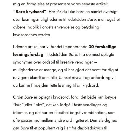
mig en fornøjelse at præsentere vores seneste artikel:
“Bare krydsord”
. Her får du ikke bare en samlet oversigt
over løsningsmulighederne til ledetråden
Bare
, men også et
dybere indblik i ordets anvendelse og betydning i
krydsordenes verden.
I denne artikel har vi fundet imponerende
30 forskellige
løsningsforslag
til ledetråden
Bare
. Fra de mest oplagte
synonymer over ordspil til kreative vendinger –
mulighederne er mange, og vi har gjort det nemt for dig at
navigere blandt dem alle. Uanset niveau og udfordring vil
du kunne finde den rette løsning til dit krydsord.
Ordet
bare
er oplagt i krydsord, fordi det både kan betyde
“kun” eller “blot”, det kan indgå i faste vendinger og
idiomer, og det har en fleksibel bogstavkombination, som
ofte passer ind mellem andre ord i gitteret. Den alsidighed
gør
bare
til et populært valg i alt fra dagbladskryds til