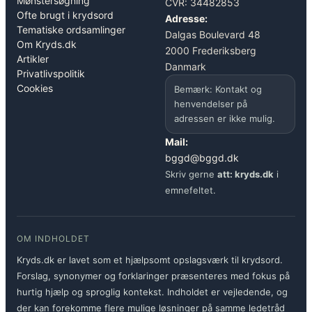
Mønstersøgning
CVR: 34482853
Ofte brugt i krydsord
Adresse:
Tematiske ordsamlinger
Dalgas Boulevard 48
Om Kryds.dk
2000 Frederiksberg
Artikler
Danmark
Privatlivspolitik
Cookies
Bemærk: Kontakt og
henvendelser på
adressen er ikke mulig.
Mail:
bggd@bggd.dk
Skriv gerne
att: kryds.dk
i
emnefeltet.
OM INDHOLDET
Kryds.dk er lavet som et hjælpsomt opslagsværk til krydsord.
Forslag, synonymer og forklaringer præsenteres med fokus på
hurtig hjælp og sproglig kontekst. Indholdet er vejledende, og
der kan forekomme flere mulige løsninger på samme ledetråd