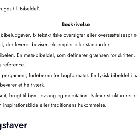
ges til ‘Bibeldel’.
Beskrivelse
eludgaver, fx tekstkritiske oversigter eller oversættelsesprinc
l, der leverer beviser, eksempler eller standarder.
ibelen. En meta-bibeldel, som definerer grænsen for skriften.
g reference.
 af pergament, forløberen for bogformatet. En fysisk bibeldel i
bevarer et helt værk.
nit, brugt til bøn, lovsang og meditation. Salmer strukturerer 
 inspirationskilde eller traditionens hukommelse.
staver