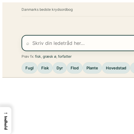
Spring
Danmarks bedste krydsordbog
til
indhold
⌕
Prøv fx:
fisk
,
græsk ø
,
forfatter
Fugl
Fisk
Dyr
Flod
Plante
Hovedstad
→
Indhold