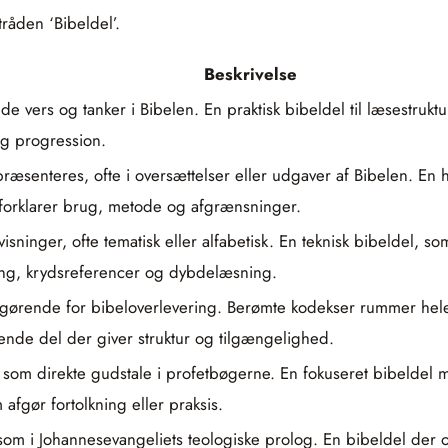
råden ‘Bibeldel’.
Beskrivelse
 vers og tanker i Bibelen. En praktisk bibeldel til læsestruktur
og progression.
r præsenteres, ofte i oversættelser eller udgaver af Bibelen. En
 forklarer brug, metode og afgrænsninger.
sninger, ofte tematisk eller alfabetisk. En teknisk bibeldel, s
ing, krydsreferencer og dybdelæsning.
rende for bibeloverlevering. Berømte kodekser rummer hele e
dende del der giver struktur og tilgængelighed.
 som direkte gudstale i profetbøgerne. En fokuseret bibeldel m
afgør fortolkning eller praksis.
som i Johannesevangeliets teologiske prolog. En bibeldel der 