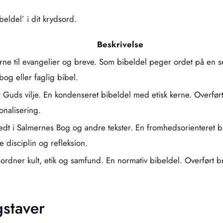
eldel’ i dit krydsord.
Beskrivelse
ne til evangelier og breve. Som bibeldel peger ordet på en se
bog eller faglig bibel.
r Guds vilje. En kondenseret bibeldel med etisk kerne. Overfør
ionalisering.
edt i Salmernes Bog og andre tekster. En fromhedsorienteret b
e disciplin og refleksion.
ordner kult, etik og samfund. En normativ bibeldel. Overført b
staver