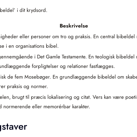
eldel’ i dit krydsord.
Beskrivelse
enigheder eller personer om tro og praksis. En central bibeldel
se i en organisations bibel.
ennemgående i Det Gamle Testamente. En teologisk bibeldel m
grundlæggende forpligtelser og relationer fastlægges.
typisk de fem Mosebøger. En grundlæggende bibeldel om skabel
erer praksis og normer.
n, brugt til præcis lokalisering og citat. Vers kan være poetis
med normerende eller memorérbar karakter.
staver