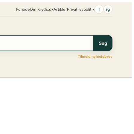
Forside
Om Kryds.dk
Artikler
Privatlivspolitik
f
ig
Søg
Tilmeld nyhedsbrev