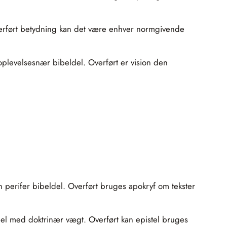
I overført betydning kan det være enhver normgivende
oplevelsesnær bibeldel. Overført er vision den
n perifer bibeldel. Overført bruges apokryf om tekster
del med doktrinær vægt. Overført kan epistel bruges