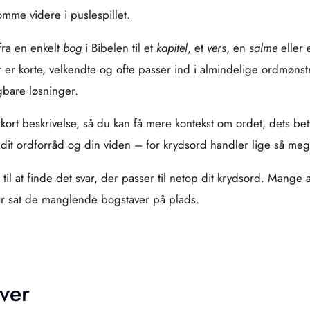
omme videre i puslespillet.
fra en enkelt
bog
i Bibelen til et
kapitel
, et
vers
, en
salme
eller 
r korte, velkendte og ofte passer ind i almindelige ordmønstr
gbare løsninger.
n kort beskrivelse, så du kan få mere kontekst om ordet, dets b
 dit ordforråd og din viden – for krydsord handler lige så me
il at finde det svar, der passer til netop dit krydsord. Mange 
får sat de manglende bogstaver på plads.
ver