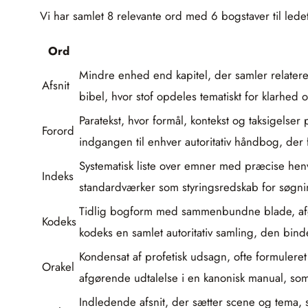
Vi har samlet 8 relevante ord med 6 bogstaver til ledet
Ord
Mindre enhed end kapitel, der samler relaterede
Afsnit
bibel, hvor stof opdeles tematiskt for klarhed 
Paratekst, hvor formål, kontekst og taksigelse
Forord
indgangen til enhver autoritativ håndbog, der
Systematisk liste over emner med præcise henvi
Indeks
standardværker som styringsredskab for søgn
Tidlig bogform med sammenbundne blade, afgø
Kodeks
kodeks en samlet autoritativ samling, den bin
Kondensat af profetisk udsagn, ofte formuleret
Orakel
afgørende udtalelse i en kanonisk manual, som 
Indledende afsnit, der sætter scene og tema, 