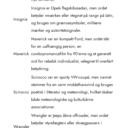
Insignia er Opels flagskibssedan, men ordet
betyder »mærke« eller »tegnet på rang« på latin,
Insignia
og bruges om grænsesymboler, militære
mærker og autoritetssignaler.
Maverick var en kompakt Ford, men ordet står
for en uafhængig person, en
Maverick
cowboyromancefilm fra 90’erne og et generelt
ord for rebelsk individualist, velegnet til overført
betydning.
Scirocco var en sporty VW-coupé, men navnet
stammer fra en varm middelhavsvind og bruges
Scirocco
poetisk i litteratur og meteorologi, hvilket skaber
både meteorologiske og kulturbårne
associationer.
Wrangler er Jeeps åbne offroader, men ordet
betyder »tyrefægter« eller »kvægpasser« i
Wrangler