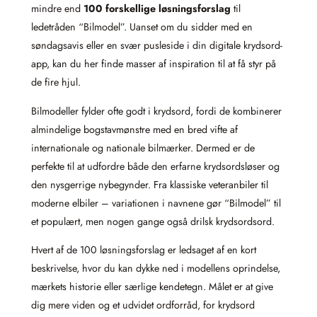
mindre end
100 forskellige løsningsforslag
til
ledetråden “Bilmodel”. Uanset om du sidder med en
søndagsavis eller en svær pusleside i din digitale krydsord-
app, kan du her finde masser af inspiration til at få styr på
de fire hjul.
Bilmodeller fylder ofte godt i krydsord, fordi de kombinerer
almindelige bogstavmønstre med en bred vifte af
internationale og nationale bilmærker. Dermed er de
perfekte til at udfordre både den erfarne krydsordsløser og
den nysgerrige nybegynder. Fra klassiske veteranbiler til
moderne elbiler – variationen i navnene gør “Bilmodel” til
et populært, men nogen gange også drilsk krydsordsord.
Hvert af de 100 løsningsforslag er ledsaget af en kort
beskrivelse, hvor du kan dykke ned i modellens oprindelse,
mærkets historie eller særlige kendetegn. Målet er at give
dig mere viden og et udvidet ordforråd, for krydsord