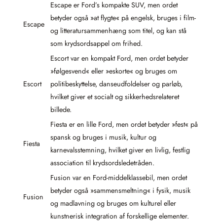
Escape er Ford’s kompakte SUV, men ordet
betyder også »at flygte« på engelsk, bruges i film-
Escape
og litteratursammenhæng som titel, og kan stå
som krydsordsappel om frihed.
Escort var en kompakt Ford, men ordet betyder
»følgesvend« eller »eskorte« og bruges om
Escort
politibeskyttelse, danseudfoldelser og parløb,
hvilket giver et socialt og sikkerhedsrelateret
billede.
Fiesta er en lille Ford, men ordet betyder »fest« på
spansk og bruges i musik, kultur og
Fiesta
karnevalsstemning, hvilket giver en livlig, festlig
association til krydsordsledetråden.
Fusion var en Ford-middelklassebil, men ordet
betyder også »sammensmeltning« i fysik, musik
Fusion
og madlavning og bruges om kulturel eller
kunstnerisk integration af forskellige elementer.