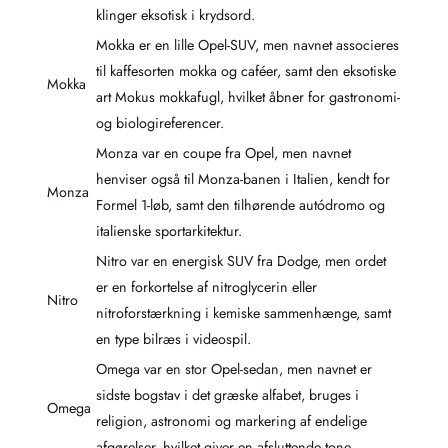
klinger eksotisk i krydsord.
Mokka er en lille Opel-SUV, men navnet associeres
til kaffesorten mokka og caféer, samt den eksotiske
Mokka
art Mokus mokkafugl, hvilket åbner for gastronomi-
og biologireferencer.
Monza var en coupe fra Opel, men navnet
henviser også til Monza-banen i Italien, kendt for
Monza
Formel 1-løb, samt den tilhørende autódromo og
italienske sportarkitektur.
Nitro var en energisk SUV fra Dodge, men ordet
er en forkortelse af nitroglycerin eller
Nitro
nitroforstærkning i kemiske sammenhænge, samt
en type bilræs i videospil.
Omega var en stor Opel-sedan, men navnet er
sidste bogstav i det græske alfabet, bruges i
Omega
religion, astronomi og markering af endelige
afgørelser, hvilket giver en afsluttende tone.