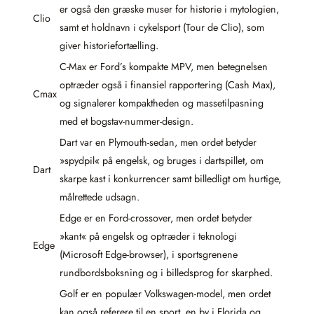
er også den græske muser for historie i mytologien,
Clio
samt et holdnavn i cykelsport (Tour de Clio), som
giver historiefortælling.
C-Max er Ford’s kompakte MPV, men betegnelsen
optræder også i finansiel rapportering (Cash Max),
Cmax
og signalerer kompaktheden og massetilpasning
med et bogstav-nummer-design.
Dart var en Plymouth-sedan, men ordet betyder
»spydpil« på engelsk, og bruges i dartspillet, om
Dart
skarpe kast i konkurrencer samt billedligt om hurtige,
målrettede udsagn.
Edge er en Ford-crossover, men ordet betyder
»kant« på engelsk og optræder i teknologi
Edge
(Microsoft Edge-browser), i sportsgrenene
rundbordsboksning og i billedsprog for skarphed.
Golf er en populær Volkswagen-model, men ordet
kan også referere til en sport, en by i Florida og