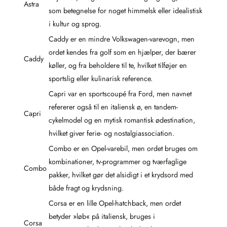
Astra
som betegnelse for noget himmelsk eller idealistisk
i kultur og sprog.
Caddy er en mindre Volkswagen-varevogn, men
ordet kendes fra golf som en hjælper, der bærer
Caddy
køller, og fra beholdere til te, hvilket tilføjer en
sportslig eller kulinarisk reference.
Capri var en sportscoupé fra Ford, men navnet
refererer også til en italiensk ø, en tandem-
Capri
cykelmodel og en mytisk romantisk ødestination,
hvilket giver ferie- og nostalgiassociation.
Combo er en Opel-varebil, men ordet bruges om
kombinationer, tv-programmer og tværfaglige
Combo
pakker, hvilket gør det alsidigt i et krydsord med
både fragt og krydsning.
Corsa er en lille Opel-hatchback, men ordet
betyder »løb« på italiensk, bruges i
Corsa