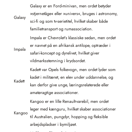
Galaxy er en Ford-minivan, men ordet betyder
»stjernetåge« eller »univers«, bruges i astronomy,
Galaxy
sci-fi og som tv-serietitel, hvilket skaber både
familietransport og rumassociation.
Impala er Chevrolet’s klassiske sedan, men ordet
er navnet på en afrikansk antilope, optræder i
Impala
safari-koncept og dyrelivet, hvilket giver
vildmarksstemning i krydsordet.
Kadett var Opels folkevogn, men ordet lyder som
kadet i militæret, en elev under uddannelse, og
Kadett
kan derfor give unge, læringsrelaterede eller
amatøragtige associationer.
Kangoo er en lille Renault-varebil, men ordet
leger med kænguru, hvilket skaber associationer
Kangoo
til Australien, pungdyr, hopping og fleksible
arbejdspladser i bymiljøet.