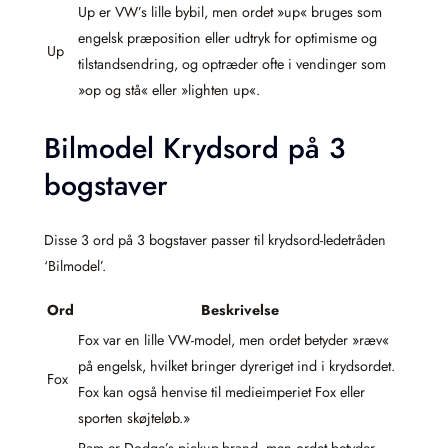
Up er VW’s lille bybil, men ordet »up« bruges som
engelsk præposition eller udtryk for optimisme og
Up
tilstandsendring, og optræder ofte i vendinger som
»op og stå« eller »lighten up«.
Bilmodel Krydsord på 3
bogstaver
Disse 3 ord på 3 bogstaver passer til krydsord-ledetråden
‘Bilmodel’.
Ord
Beskrivelse
Fox var en lille VW-model, men ordet betyder »ræv«
på engelsk, hvilket bringer dyreriget ind i krydsordet.
Fox
Fox kan også henvise til medieimperiet Fox eller
sporten skøjteløb.»
Ram er Dodge’s pickup-brand, men ordet betyder