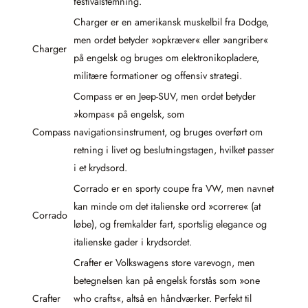
festivalstemning.
Charger er en amerikansk muskelbil fra Dodge,
men ordet betyder »opkræver« eller »angriber«
Charger
på engelsk og bruges om elektronikopladere,
militære formationer og offensiv strate­gi.
Compass er en Jeep-SUV, men ordet betyder
»kompas« på engelsk, som
Compass
navigationsinstrument, og bruges overført om
retning i livet og beslutningstagen, hvilket passer
i et krydsord.
Corrado er en sporty coupe fra VW, men navnet
kan minde om det italienske ord »correre« (at
Corrado
løbe), og fremkalder fart, sportslig elegance og
italienske gader i krydsordet.
Crafter er Volkswagens store varevogn, men
betegnelsen kan på engelsk forstås som »one
Crafter
who crafts«, altså en håndværker. Perfekt til