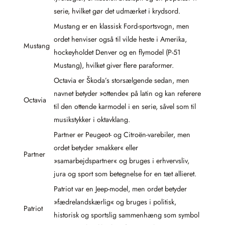
serie, hvilket gør det udmærket i krydsord.
Mustang er en klassisk Ford-sportsvogn, men
ordet henviser også til vilde heste i Amerika,
Mustang
hockeyholdet Denver og en flymodel (P-51
Mustang), hvilket giver flere paraformer.
Octavia er Škoda’s storsælgende sedan, men
navnet betyder »ottende« på latin og kan referere
Octavia
til den ottende karmodel i en serie, såvel som til
musikstykker i oktavklang.
Partner er Peugeot- og Citroën-varebiler, men
ordet betyder »makker« eller
Partner
»samarbejdspartner« og bruges i erhvervsliv,
jura og sport som betegnelse for en tæt allieret.
Patriot var en Jeep-model, men ordet betyder
»fædrelandskærlig« og bruges i politisk,
Patriot
historisk og sportslig sammenhæng som symbol