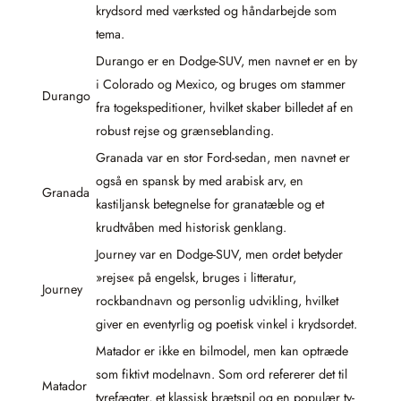
krydsord med værksted og håndarbejde som
tema.
Durango er en Dodge-SUV, men navnet er en by
i Colorado og Mexico, og bruges om stammer
Durango
fra togekspeditioner, hvilket skaber billedet af en
robust rejse og grænseblanding.
Granada var en stor Ford-sedan, men navnet er
også en spansk by med arabisk arv, en
Granada
kastiljansk betegnelse for granatæble og et
krudtvåben med historisk genklang.
Journey var en Dodge-SUV, men ordet betyder
»rejse« på engelsk, bruges i litteratur,
Journey
rockbandnavn og personlig udvikling, hvilket
giver en eventyrlig og poetisk vinkel i krydsordet.
Matador er ikke en bilmodel, men kan optræde
som fiktivt modelnavn. Som ord refererer det til
Matador
tyrefægter, et klassisk brætspil og en populær tv-