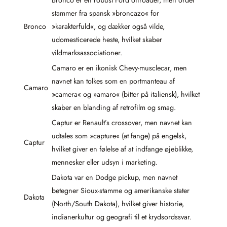
Bronco er en robust Ford offroader, men ordet
stammer fra spansk »broncazo« for
Bronco
»karakterfuld«, og dækker også vilde,
udomesticerede heste, hvilket skaber
vildmarksassociationer.
Camaro er en ikonisk Chevy-musclecar, men
navnet kan tolkes som en portmanteau af
Camaro
»camera« og »amaro« (bitter på italiensk), hvilket
skaber en blanding af retrofilm og smag.
Captur er Renault’s crossover, men navnet kan
udtales som »capture« (at fange) på engelsk,
Captur
hvilket giver en følelse af at indfange øjeblikke,
mennesker eller udsyn i marketing.
Dakota var en Dodge pickup, men navnet
betegner Sioux-stamme og amerikanske stater
Dakota
(North/South Dakota), hvilket giver historie,
indianerkultur og geografi til et krydsordssvar.