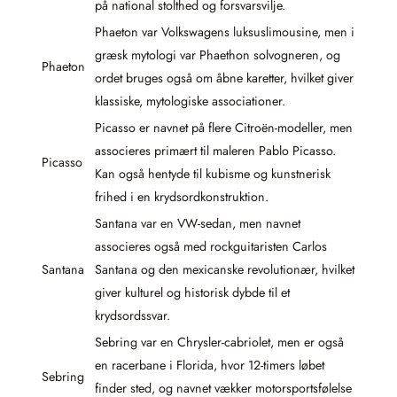
på national stolthed og forsvarsvilje.
Phaeton var Volkswagens luksuslimousine, men i
græsk mytologi var Phaethon solvogneren, og
Phaeton
ordet bruges også om åbne karetter, hvilket giver
klassiske, mytologiske associationer.
Picasso er navnet på flere Citroën-modeller, men
associeres primært til maleren Pablo Picasso.
Picasso
Kan også hentyde til kubisme og kunstnerisk
frihed i en krydsordkonstruktion.
Santana var en VW-sedan, men navnet
associeres også med rockguitaristen Carlos
Santana
Santana og den mexicanske revolutionær, hvilket
giver kulturel og historisk dybde til et
krydsordssvar.
Sebring var en Chrysler-cabriolet, men er også
en racerbane i Florida, hvor 12-timers løbet
Sebring
finder sted, og navnet vækker motorsports­følelse