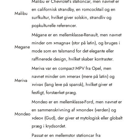
Malibu er Chevrolet’s stationcar, men navnet er
en californisk strandby, en romcocktail og en
Malibu
surfkultur, hvilket giver solskin, strandliv og
popkulturelle referencer.
Mégane er en mellemklasse-Renault, men navnet
minder om »magna« (stor på latin), og bruges i
Megane
mode som en talsmand for det elegante eller
raffinerede design, hvilket skaber kontraster.
Meriva var en compact MPV fra Opel, men
navnet minder om »mera« (mere på latin) og
Meriva
»viva« (lang leve på spansk), hvilket giver et
festligt, forstærket præg.
Mondeo er en mellemklasse-Ford, men navnet er
en sammenskrivning af »monde« (verden) og
Mondeo
»deo« (Gud), der giver et mytologisk eller globalt
præg i krydsordet.
Passat er en mellemstor stationcar fra