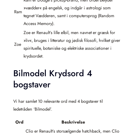
»vædder« på engelsk, og indgår i astrologi som
Ram
tegnet Vædderen, samt i computersprog (Random
Access Memory).
Zoe er Renault’s lille elbil, men navnet er græsk for
»liv«, bruges i litteratur og jødisk filosofi, hvilket giver
Zoe
spirituelle, botaniske og elektriske associationer i
krydsordet.
Bilmodel Krydsord 4
bogstaver
Vi har samlet 10 relevante ord med 4 bogstaver til
ledetråden ‘Bilmodel’.
Ord
Beskrivelse
Clio er Renault’s storsælgende hatchback, men Clio