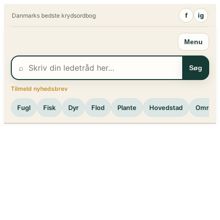
Spring
f
ig
Danmarks bedste krydsordbog
til
indhold
Menu
⌕
Søg
Tilmeld nyhedsbrev
Fugl
Fisk
Dyr
Flod
Plante
Hovedstad
Område