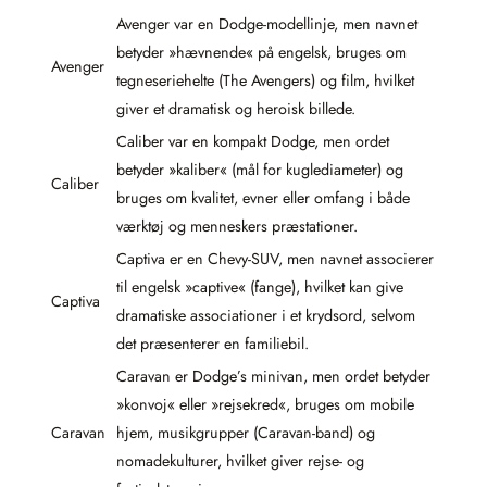
Avenger var en Dodge-modellinje, men navnet
betyder »hævnende« på engelsk, bruges om
Avenger
tegneseriehelte (The Avengers) og film, hvilket
giver et dramatisk og heroisk billede.
Caliber var en kompakt Dodge, men ordet
betyder »kaliber« (mål for kuglediameter) og
Caliber
bruges om kvalitet, evner eller omfang i både
værktøj og menneskers præstationer.
Captiva er en Chevy-SUV, men navnet associerer
til engelsk »captive« (fange), hvilket kan give
Captiva
dramatiske associationer i et krydsord, selvom
det præsenterer en familiebil.
Caravan er Dodge’s minivan, men ordet betyder
»konvoj« eller »rejsekred«, bruges om mobile
Caravan
hjem, musikgrupper (Caravan-band) og
nomadekulturer, hvilket giver rejse- og