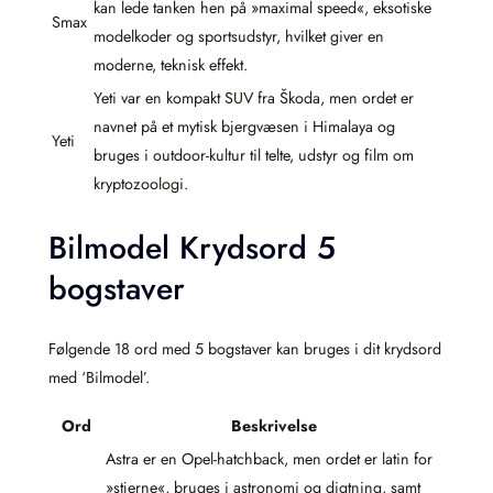
kan lede tanken hen på »maximal speed«, eksotiske
Smax
modelkoder og sportsudstyr, hvilket giver en
moderne, teknisk effekt.
Yeti var en kompakt SUV fra Škoda, men ordet er
navnet på et mytisk bjergvæsen i Himalaya og
Yeti
bruges i outdoor-kultur til telte, udstyr og film om
kryptozoologi.
Bilmodel Krydsord 5
bogstaver
Følgende 18 ord med 5 bogstaver kan bruges i dit krydsord
med ‘Bilmodel’.
Ord
Beskrivelse
Astra er en Opel-hatchback, men ordet er latin for
»stjerne«, bruges i astronomi og digtning, samt