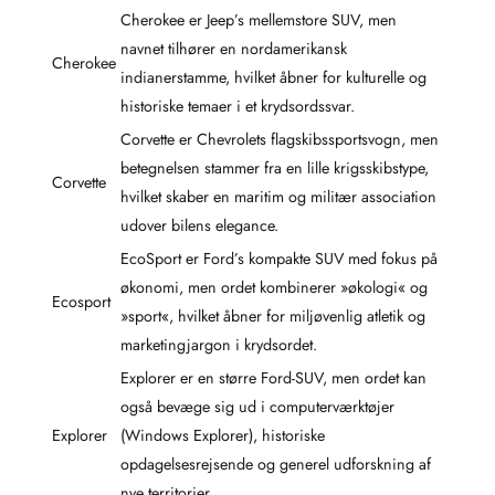
Cherokee er Jeep’s mellemstore SUV, men
navnet tilhører en nordamerikansk
Cherokee
indianerstamme, hvilket åbner for kulturelle og
historiske temaer i et krydsordssvar.
Corvette er Chevrolets flagskibssportsvogn, men
betegnelsen stammer fra en lille krigsskibstype,
Corvette
hvilket skaber en maritim og militær association
udover bilens elegance.
EcoSport er Ford’s kompakte SUV med fokus på
økonomi, men ordet kombinerer »økologi« og
Ecosport
»sport«, hvilket åbner for miljøvenlig atletik og
marketingjargon i krydsordet.
Explorer er en større Ford-SUV, men ordet kan
også bevæge sig ud i computerværktøjer
Explorer
(Windows Explorer), historiske
opdagelsesrejsende og generel udforskning af
nye territorier.