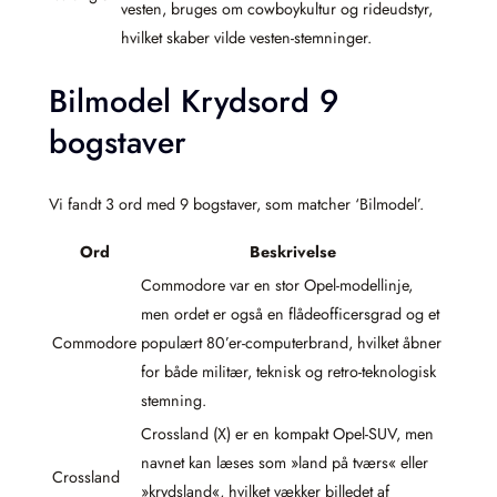
vesten, bruges om cowboykultur og rideudstyr,
hvilket skaber vilde vesten-­stemninger.
Bilmodel Krydsord 9
bogstaver
Vi fandt 3 ord med 9 bogstaver, som matcher ‘Bilmodel’.
Ord
Beskrivelse
Commodore var en stor Opel-modellinje,
men ordet er også en flådeofficersgrad og et
Commodore
populært 80’er-computerbrand, hvilket åbner
for både militær, teknisk og retro-teknologisk
stemning.
Crossland (X) er en kompakt Opel-SUV, men
navnet kan læses som »land på tværs« eller
Crossland
»krydsland«, hvilket vækker billedet af