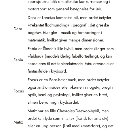
sportsjournalistik om atletiske konkurrencer og i
motorsport som generel betegnelse for løb.
Delta er Lancias kompakte bil, men ordet betyder
»trekantet flodmunding« i geografi, det græske
Delta
bogstav, triangler i musik og forandringer i
matematik, hvilket giver mange dimensioner.
Fabia er Škoda’s lille bybil, men ordet klinger som
»fabliau« (middelalderlig fabelfortælling), og kan
Fabia
associeres til det fablerelaterede, fabulerende eller
fantasifulde i krydsord.
Focus er en Ford-hatchback, men ordet betyder
også »målområde« eller »kernen i noget«, brugt i
Focus
optik, kemi og psykologi, hvilket giver en bred,
almen betydning i krydsordet.
Matiz var en lille Chevrolet/Daewoo-bybil, men
ordet kan lyde som »matis« (fransk for »malet«)
Matiz
eller en ung person (i stil med »matador«), og det