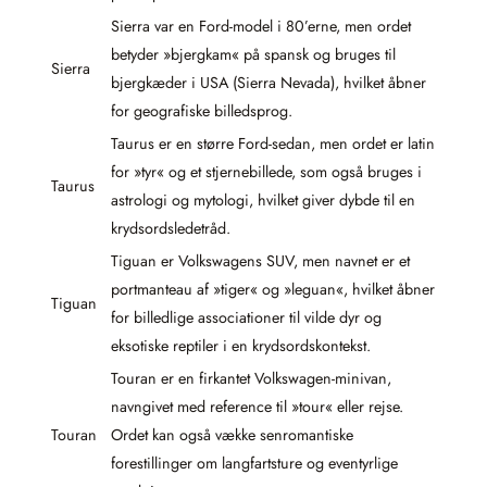
Sierra var en Ford-model i 80’erne, men ordet
betyder »bjergkam« på spansk og bruges til
Sierra
bjergkæder i USA (Sierra Nevada), hvilket åbner
for geografiske billedsprog.
Taurus er en større Ford-sedan, men ordet er latin
for »tyr« og et stjernebillede, som også bruges i
Taurus
astrologi og mytologi, hvilket giver dybde til en
krydsordsledetråd.
Tiguan er Volkswagens SUV, men navnet er et
portmanteau af »tiger« og »leguan«, hvilket åbner
Tiguan
for billedlige associationer til vilde dyr og
eksotiske reptiler i en krydsordskontekst.
Touran er en firkantet Volkswagen-minivan,
navngivet med reference til »tour« eller rejse.
Touran
Ordet kan også vække senromantiske
forestillinger om langfartsture og eventyrlige