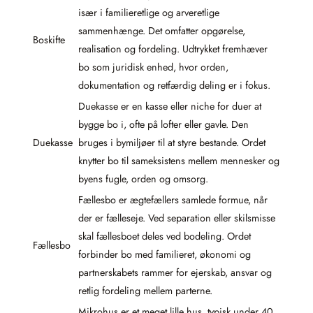
især i familieretlige og arveretlige
sammenhænge. Det omfatter opgørelse,
Boskifte
realisation og fordeling. Udtrykket fremhæver
bo som juridisk enhed, hvor orden,
dokumentation og retfærdig deling er i fokus.
Duekasse er en kasse eller niche for duer at
bygge bo i, ofte på lofter eller gavle. Den
Duekasse
bruges i bymiljøer til at styre bestande. Ordet
knytter bo til sameksistens mellem mennesker og
byens fugle, orden og omsorg.
Fællesbo er ægtefællers samlede formue, når
der er fælleseje. Ved separation eller skilsmisse
skal fællesboet deles ved bodeling. Ordet
Fællesbo
forbinder bo med familieret, økonomi og
partnerskabets rammer for ejerskab, ansvar og
retlig fordeling mellem parterne.
Mikrohus er et meget lille hus, typisk under 40