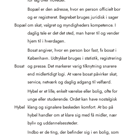
Bopæl er den adresse, hvor en person officielt bor
og er registreret. Begrebet bruges juridisk i sager
Bopæl
om skat, valgret og myndigheders kompetence. I
daglig tale er det det sted, man hører til og vender
hjem til i hverdagen.
Bosat angiver, hvor en person bor fast, fx bosat i
København. Udtrykket bruges i statistik, registrering
Bosat
og presse. Det markerer varig tilknytning snarere
end midlertidigt logi. At være bosat påvirker skat,
service, netværk og daglig adgang til velfærd.
Hybel er et lille, enkelt værelse eller bolig, ofte for
unge eller studerende. Ordet kan have nostalgisk
Hybel
klang og signalere beskeden komfort. At bo på
hybel handler om at klare sig med få midler, nær
byliv og uddannelsessteder.
Indbo er de ting, der befinder sig i en bolig, som