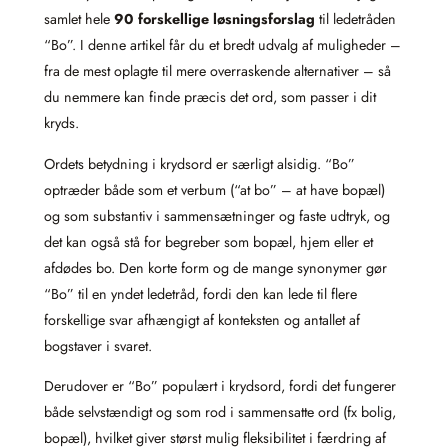
samlet hele
90 forskellige løsningsforslag
til ledetråden
“Bo”. I denne artikel får du et bredt udvalg af muligheder –
fra de mest oplagte til mere overraskende alternativer – så
du nemmere kan finde præcis det ord, som passer i dit
kryds.
Ordets betydning i krydsord er særligt alsidig. “Bo”
optræder både som et verbum (“at bo” – at have bopæl)
og som substantiv i sammensætninger og faste udtryk, og
det kan også stå for begreber som bopæl, hjem eller et
afdødes bo. Den korte form og de mange synonymer gør
“Bo” til en yndet ledetråd, fordi den kan lede til flere
forskellige svar afhængigt af konteksten og antallet af
bogstaver i svaret.
Derudover er “Bo” populært i krydsord, fordi det fungerer
både selvstændigt og som rod i sammensatte ord (fx bolig,
bopæl), hvilket giver størst mulig fleksibilitet i færdring af