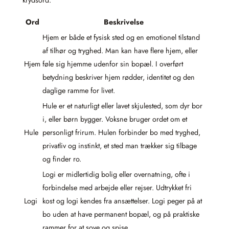
Ord
Beskrivelse
Hjem er både et fysisk sted og en emotionel tilstand
af tilhør og tryghed. Man kan have flere hjem, eller
Hjem
føle sig hjemme udenfor sin bopæl. I overført
betydning beskriver hjem rødder, identitet og den
daglige ramme for livet.
Hule er et naturligt eller lavet skjulested, som dyr bor
i, eller børn bygger. Voksne bruger ordet om et
Hule
personligt frirum. Hulen forbinder bo med tryghed,
privatliv og instinkt, et sted man trækker sig tilbage
og finder ro.
Logi er midlertidig bolig eller overnatning, ofte i
forbindelse med arbejde eller rejser. Udtrykket fri
Logi
kost og logi kendes fra ansættelser. Logi peger på at
bo uden at have permanent bopæl, og på praktiske
rammer for at sove og spise.