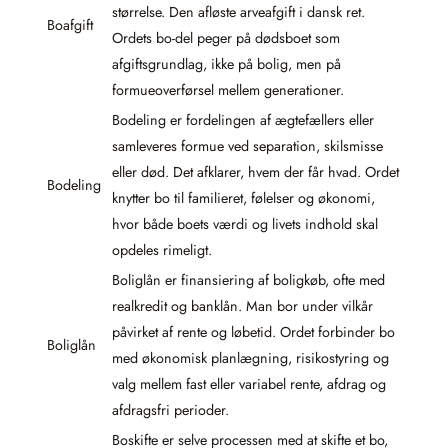
størrelse. Den afløste arveafgift i dansk ret.
Boafgift
Ordets bo-del peger på dødsboet som
afgiftsgrundlag, ikke på bolig, men på
formueoverførsel mellem generationer.
Bodeling er fordelingen af ægtefællers eller
samleveres formue ved separation, skilsmisse
eller død. Det afklarer, hvem der får hvad. Ordet
Bodeling
knytter bo til familieret, følelser og økonomi,
hvor både boets værdi og livets indhold skal
opdeles rimeligt.
Boliglån er finansiering af boligkøb, ofte med
realkredit og banklån. Man bor under vilkår
påvirket af rente og løbetid. Ordet forbinder bo
Boliglån
med økonomisk planlægning, risikostyring og
valg mellem fast eller variabel rente, afdrag og
afdragsfri perioder.
Boskifte er selve processen med at skifte et bo,