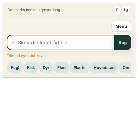
Spring
f
ig
Danmarks bedste krydsordbog
til
indhold
Menu
⌕
Søg
Tilmeld nyhedsbrev
Fugl
Fisk
Dyr
Flod
Plante
Hovedstad
Område