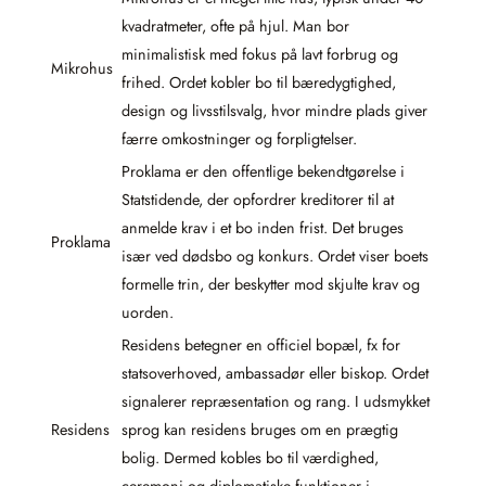
kvadratmeter, ofte på hjul. Man bor
minimalistisk med fokus på lavt forbrug og
Mikrohus
frihed. Ordet kobler bo til bæredygtighed,
design og livsstilsvalg, hvor mindre plads giver
færre omkostninger og forpligtelser.
Proklama er den offentlige bekendtgørelse i
Statstidende, der opfordrer kreditorer til at
anmelde krav i et bo inden frist. Det bruges
Proklama
især ved dødsbo og konkurs. Ordet viser boets
formelle trin, der beskytter mod skjulte krav og
uorden.
Residens betegner en officiel bopæl, fx for
statsoverhoved, ambassadør eller biskop. Ordet
signalerer repræsentation og rang. I udsmykket
Residens
sprog kan residens bruges om en prægtig
bolig. Dermed kobles bo til værdighed,
ceremoni og diplomatiske funktioner i