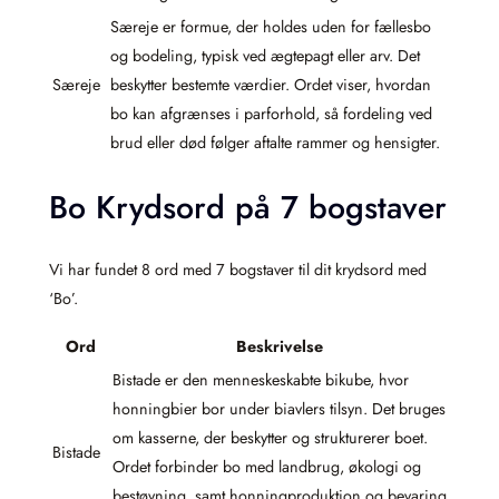
Særeje er formue, der holdes uden for fællesbo
og bodeling, typisk ved ægtepagt eller arv. Det
Særeje
beskytter bestemte værdier. Ordet viser, hvordan
bo kan afgrænses i parforhold, så fordeling ved
brud eller død følger aftalte rammer og hensigter.
Bo Krydsord på 7 bogstaver
Vi har fundet 8 ord med 7 bogstaver til dit krydsord med
‘Bo’.
Ord
Beskrivelse
Bistade er den menneskeskabte bikube, hvor
honningbier bor under biavlers tilsyn. Det bruges
om kasserne, der beskytter og strukturerer boet.
Bistade
Ordet forbinder bo med landbrug, økologi og
bestøvning, samt honningproduktion og bevaring