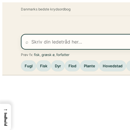
Spring
Danmarks bedste krydsordbog
til
indhold
⌕
Prøv fx:
fisk
,
græsk ø
,
forfatter
Fugl
Fisk
Dyr
Flod
Plante
Hovedstad
→
Indhold