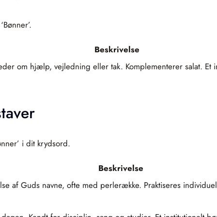
 ‘Bønner’.
Beskrivelse
beder om hjælp, vejledning eller tak. Komplementerer salat. Et 
taver
nner’ i dit krydsord.
Beskrivelse
 af Guds navne, ofte med perlerække. Praktiseres individuelt e
 dagen. Kendt for disciplin, sang og studier. Et institutionelt