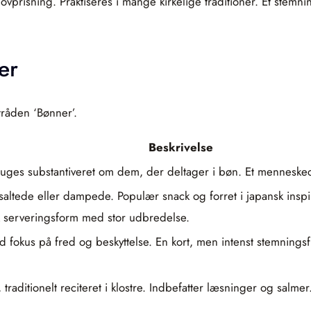
vprisning. Praktiseres i mange kirkelige traditioner. Et stem
er
tråden ‘Bønner’.
Beskrivelse
ruges substantiveret om dem, der deltager i bøn. Et menneske
ltede eller dampede. Populær snack og forret i japansk inspire
k serveringsform med stor udbredelse.
d fokus på fred og beskyttelse. En kort, men intenst stemningsf
traditionelt reciteret i klostre. Indbefatter læsninger og salm