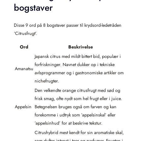
bogstaver
Disse 9 ord på 8 bogstaver passer til krydsord-ledetråden
‘Citrusfrugt’.
Ord
Beskrivelse
Japansk citrus med mildt bittert bid, populær i
forfriskninger. Navnet dukker op i tekniske
Amanatsu
avlsprogrammer og i gastronomiske artikler om
nichefrugter.
Den velkendte orange citrusfrugt med sød og
frisk smag, ofte nydt som hel frugt eller i juice.
Appelsin
Betegnelsen bruges også om farven og kan
forekomme i udtryk som ’appelsinskal’ eller
’appelsinhud’ for at beskrive tekstur.
Citrushybrid mest kendt for sin aromatiske skal,
som dufter intenst i teer og parfumer. Frugten i