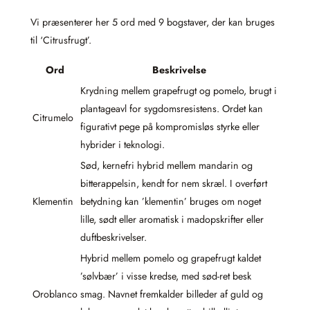
Vi præsenterer her 5 ord med 9 bogstaver, der kan bruges
til ‘Citrusfrugt’.
Ord
Beskrivelse
Krydning mellem grapefrugt og pomelo, brugt i
plantageavl for sygdomsresistens. Ordet kan
Citrumelo
figurativt pege på kompromisløs styrke eller
hybrider i teknologi.
Sød, kernefri hybrid mellem mandarin og
bitterappelsin, kendt for nem skræl. I overført
Klementin
betydning kan ’klementin’ bruges om noget
lille, sødt eller aromatisk i madopskrifter eller
duftbeskrivelser.
Hybrid mellem pomelo og grapefrugt kaldet
’sølvbær’ i visse kredse, med sød-ret besk
Oroblanco
smag. Navnet fremkalder billeder af guld og