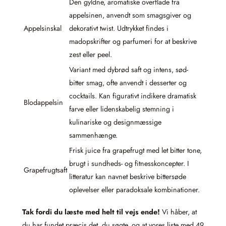
Den gyldne, aromatiske overflade fra
appelsinen, anvendt som smagsgiver og
Appelsinskal
dekorativt twist. Udtrykket findes i
madopskrifter og parfumeri for at beskrive
zest eller peel.
Variant med dybrød saft og intens, sød-
bitter smag, ofte anvendt i desserter og
cocktails. Kan figurativt indikere dramatisk
Blodappelsin
farve eller lidenskabelig stemning i
kulinariske og designmæssige
sammenhænge.
Frisk juice fra grapefrugt med let bitter tone,
brugt i sundheds- og fitnesskoncepter. I
Grapefrugtsaft
litteratur kan navnet beskrive bittersøde
oplevelser eller paradoksale kombinationer.
Tak fordi du læste med helt til vejs ende!
Vi håber, at
du har fundet præcis det, du søgte, og at vores liste med 49