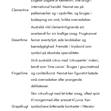
Engelsk udgave af klementin, ofte brugt i
international handel. Navnet ses på
Clementine
pakkemærker og i opskrifter, og bruges i
kodesprog om små, kvikke overraskelser.
Australsk vild clementinlignende art,
anerkendt for sin kraftige smag. Frugtnavnet
Desertlime
favner eventyrlyst, øde landskaber og
bæredygtighed. Fremstår i krydsord som
symbol på eksotiske specialiteter.
Unik australsk citrus med ’citrusperler’ indeni,
kendt som ’lime caviar’. Bruges i gourmetmad
Fingerlime
og cocktailkunst. Navnet kan figurativt betyde
små overraskelser eller prangende
delikatesser.
Stor citrusfrugt med let bitter smag, oftest spist
til morgenmad eller presset til juice. Kan
Grapefrugt
symbolisere bittersøde kontraster i litteratur