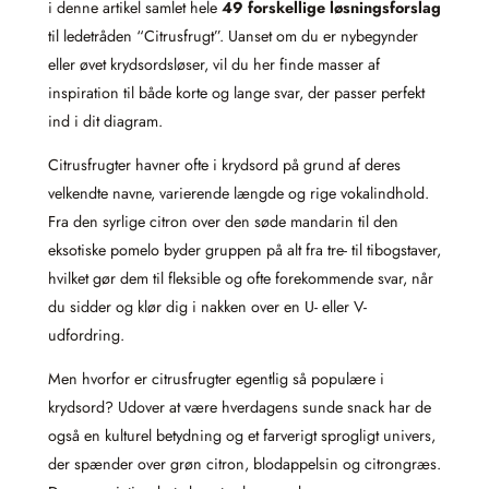
i denne artikel samlet hele
49 forskellige løsningsforslag
til ledetråden “Citrusfrugt”. Uanset om du er nybegynder
eller øvet krydsordsløser, vil du her finde masser af
inspiration til både korte og lange svar, der passer perfekt
ind i dit diagram.
Citrusfrugter havner ofte i krydsord på grund af deres
velkendte navne, varierende længde og rige vokal­indhold.
Fra den syrlige citron over den søde mandarin til den
eksotiske pomelo byder gruppen på alt fra tre- til ti­bogstaver,
hvilket gør dem til fleksible og ofte forekommende svar, når
du sidder og klør dig i nakken over en U- eller V-
udfordring.
Men hvorfor er citrusfrugter egentlig så populære i
krydsord? Udover at være hverdagens sunde snack har de
også en kulturel betydning og et farverigt sprog­ligt univers,
der spænder over grøn citron, blodappelsin og citron­græs.