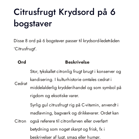
Citrusfrugt Krydsord på 6
bogstaver
Disse 8 ord på 6 bogstaver passer til krydsord-ledetråden
‘Citrusfrugt’.
Ord
Beskrivelse
Stor, tykskallet citronlig frugt brugt i konserver og
kandisering. I kulturhistorie omtales cedrat i
Cedrat
middelalderlig krydderihandel og som symbol på
rigdom og eksotiske varer.
Syrlig gul citrusfrugt rig på C-vitamin, anvendt i
madlavning, bagværk og drikkevarer. Ordet kan
Citron
også referere til citronfarven eller overført
betydning som noget skarpt og frisk, fx i
beskrivelser af lugt, smag eller humør.