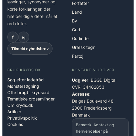
løsninger, synonymer og
Forfatter
korte forklaringer, der
Land
hjælper dig videre, når et
By
ord driller.
Gud
f
ig
Gudinde
Græsk tegn
Tilmeld nyhedsbrev
Fartøj
BRUG KRYDS.DK
KONTAKT & UDGIVER
Søg efter ledetråd
Udgiver:
BGGD Digital
Mønstersøgning
CVR: 34482853
Ofte brugt i krydsord
Adresse:
Tematiske ordsamlinger
Dalgas Boulevard 48
Om Kryds.dk
2000 Frederiksberg
Artikler
Danmark
Privatlivspolitik
Cookies
Bemærk: Kontakt og
henvendelser på