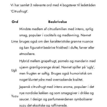
Vi har samlet 3 relevante ord med 4 bogstaver til ledetråden
‘Citrusfrugt’.
Ord
Beskrivelse
Mindste medlem af citrusfamilien med intens, syrlig
smag, populær i cocktails og madlavning. Navnet
Lime
bruges også om den karakteristiske grønne nuance
og kan figurativt beskrive friskhed i dufte, farver eller
atmosfære.
Hybrid mellem grapefrugt, pomelo og mandarin med
ujævn grønlig-orange skræl. Navnet spiller på ’ugly’,
Ugli
men frugten er saftig. Bruges også humoristisk om
noget kluntet ydre med overraskende kvalitet.
Japansk citrusfrugt med intens aroma, populær i det
nye nordiske køkken og som smagsgiver i drikke og
Yuzu
saucer. I design og parfumeverdenen symboliserer
yuzu det eksotiske og raffinerede.