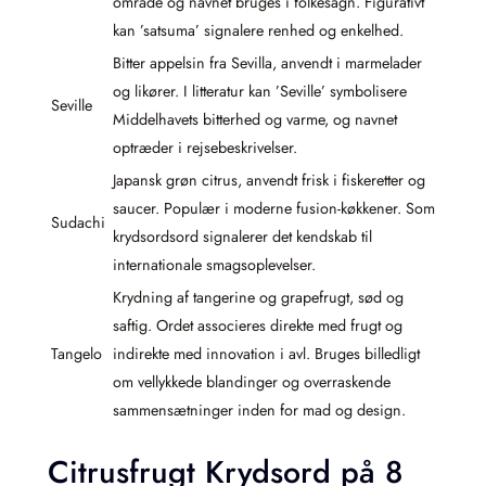
område og navnet bruges i folkesagn. Figurativt
kan ’satsuma’ signalere renhed og enkelhed.
Bitter appelsin fra Sevilla, anvendt i marmelader
og likører. I litteratur kan ’Seville’ symbolisere
Seville
Middelhavets bitterhed og varme, og navnet
optræder i rejsebeskrivelser.
Japansk grøn citrus, anvendt frisk i fiskeretter og
saucer. Populær i moderne fusion-køkkener. Som
Sudachi
krydsordsord signalerer det kendskab til
internationale smagsoplevelser.
Krydning af tangerine og grapefrugt, sød og
saftig. Ordet associeres direkte med frugt og
Tangelo
indirekte med innovation i avl. Bruges billedligt
om vellykkede blandinger og overraskende
sammensætninger inden for mad og design.
Citrusfrugt Krydsord på 8