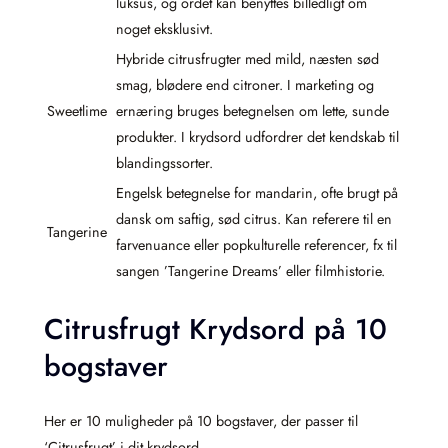
luksus, og ordet kan benyttes billedligt om
noget eksklusivt.
Hybride citrusfrugter med mild, næsten sød
smag, blødere end citroner. I marketing og
Sweetlime
ernæring bruges betegnelsen om lette, sunde
produkter. I krydsord udfordrer det kendskab til
blandingssorter.
Engelsk betegnelse for mandarin, ofte brugt på
dansk om saftig, sød citrus. Kan referere til en
Tangerine
farvenuance eller popkulturelle referencer, fx til
sangen ’Tangerine Dreams’ eller filmhistorie.
Citrusfrugt Krydsord på 10
bogstaver
Her er 10 muligheder på 10 bogstaver, der passer til
‘Citrusfrugt’ i dit krydsord.