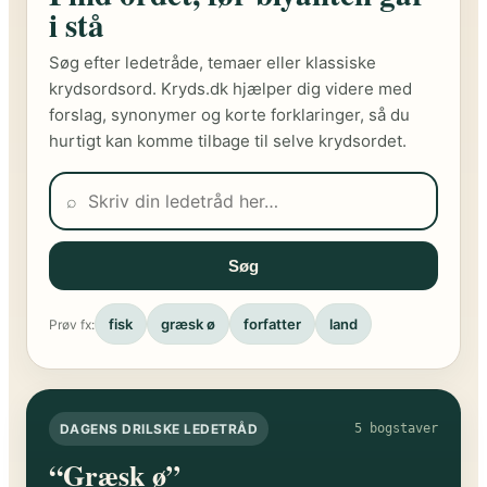
i stå
Søg efter ledetråde, temaer eller klassiske
krydsordsord. Kryds.dk hjælper dig videre med
forslag, synonymer og korte forklaringer, så du
hurtigt kan komme tilbage til selve krydsordet.
⌕
Søg
fisk
græsk ø
forfatter
land
Prøv fx:
DAGENS DRILSKE LEDETRÅD
5 bogstaver
“Græsk ø”