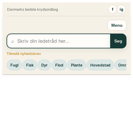
Spring
f
ig
Danmarks bedste krydsordbog
til
indhold
Menu
⌕
Søg
Tilmeld nyhedsbrev
Fugl
Fisk
Dyr
Flod
Plante
Hovedstad
Område