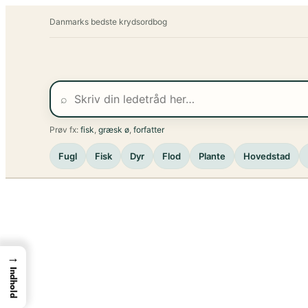
Spring
Danmarks bedste krydsordbog
til
indhold
⌕
Prøv fx:
fisk
,
græsk ø
,
forfatter
Fugl
Fisk
Dyr
Flod
Plante
Hovedstad
→
Indhold