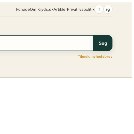
Forside
Om Kryds.dk
Artikler
Privatlivspolitik
f
ig
Søg
Tilmeld nyhedsbrev