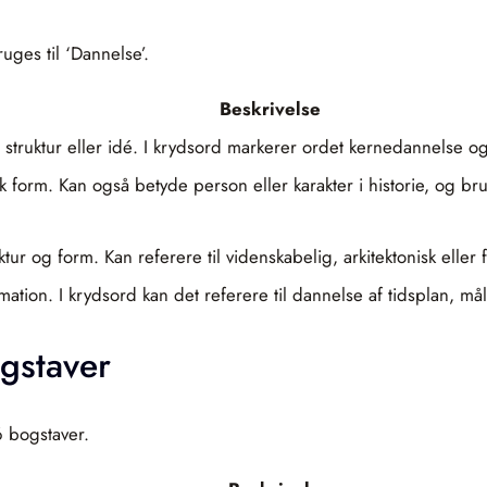
ges til ‘Dannelse’.
Beskrivelse
 struktur eller idé. I krydsord markerer ordet kernedannelse o
isk form. Kan også betyde person eller karakter i historie, og br
ktur og form. Kan referere til videnskabelig, arkitektonisk eller
rmation. I krydsord kan det referere til dannelse af tidsplan, må
gstaver
6 bogstaver.