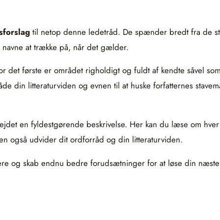
sforslag
til netop denne ledetråd. De spænder bredt fra de størs
f navne at trække på, når det gælder.
or det første er området righoldigt og fuldt af kendte såvel so
åde din litteraturviden og evnen til at huske forfatternes sta
bejdet en fyldestgørende beskrivelse. Her kan du læse om hver f
en også udvider dit ordforråd og din litteraturviden.
attere og skab endnu bedre forudsætninger for at løse din næs