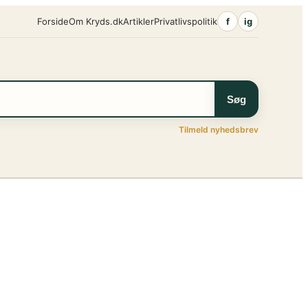
Forside
Om Kryds.dk
Artikler
Privatlivspolitik
f
ig
Søg
Tilmeld nyhedsbrev