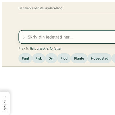
Spring
Danmarks bedste krydsordbog
til
indhold
⌕
Prøv fx:
fisk
,
græsk ø
,
forfatter
Fugl
Fisk
Dyr
Flod
Plante
Hovedstad
→
Indhold