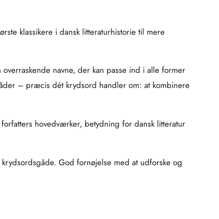
te klassikere i dansk litteraturhistorie til mere
m overraskende navne, der kan passe ind i alle former
vemåder – præcis dét krydsord handler om: at kombinere
orfatters hovedværker, betydning for dansk litteratur
te krydsordsgåde. God fornøjelse med at udforske og