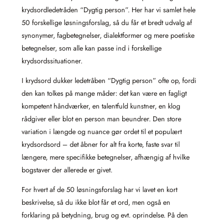
krydsordledetråden “Dygtig person”. Her har vi samlet hele
50 forskellige løsningsforslag, så du får et bredt udvalg af
synonymer, fagbetegnelser, dialektformer og mere poetiske
betegnelser, som alle kan passe ind i forskellige
krydsordssituationer.
I krydsord dukker ledetråben “Dygtig person” ofte op, fordi
den kan tolkes på mange måder: det kan være en fagligt
kompetent håndværker, en talentfuld kunstner, en klog
rådgiver eller blot en person man beundrer. Den store
variation i længde og nuance gør ordet til et populært
krydsordsord – det åbner for alt fra korte, faste svar til
længere, mere specifikke betegnelser, afhængig af hvilke
bogstaver der allerede er givet.
For hvert af de 50 løsningsforslag har vi lavet en kort
beskrivelse, så du ikke blot får et ord, men også en
forklaring på betydning, brug og evt. oprindelse. På den