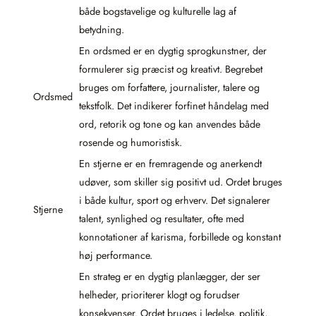
både bogstavelige og kulturelle lag af
betydning.
En ordsmed er en dygtig sprogkunstner, der
formulerer sig præcist og kreativt. Begrebet
bruges om forfattere, journalister, talere og
Ordsmed
tekstfolk. Det indikerer forfinet håndelag med
ord, retorik og tone og kan anvendes både
rosende og humoristisk.
En stjerne er en fremragende og anerkendt
udøver, som skiller sig positivt ud. Ordet bruges
i både kultur, sport og erhverv. Det signalerer
Stjerne
talent, synlighed og resultater, ofte med
konnotationer af karisma, forbillede og konstant
høj performance.
En strateg er en dygtig planlægger, der ser
helheder, prioriterer klogt og forudser
konsekvenser. Ordet bruges i ledelse, politik,