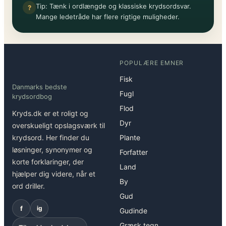
Tip: Tænk i ordlængde og klassiske krydsordsvar.
?
Mange ledetråde har flere rigtige muligheder.
POPULÆRE EMNER
Fisk
Danmarks bedste
Fugl
krydsordbog
Flod
Kryds.dk er et roligt og
Dyr
overskueligt opslagsværk til
krydsord. Her finder du
Plante
løsninger, synonymer og
Forfatter
korte forklaringer, der
Land
hjælper dig videre, når et
By
ord driller.
Gud
f
ig
Gudinde
Græsk tegn