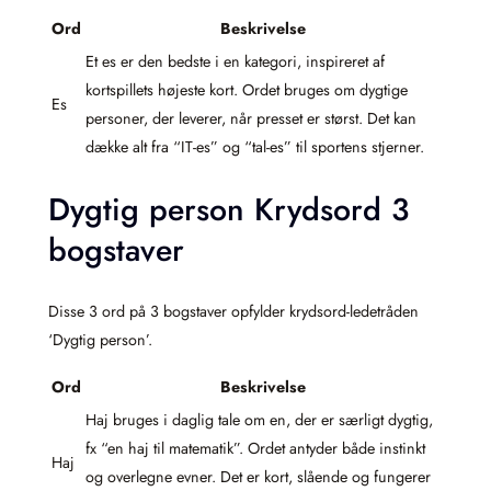
Ord
Beskrivelse
Et es er den bedste i en kategori, inspireret af
kortspillets højeste kort. Ordet bruges om dygtige
Es
personer, der leverer, når presset er størst. Det kan
dække alt fra “IT-es” og “tal-es” til sportens stjerner.
Dygtig person Krydsord 3
bogstaver
Disse 3 ord på 3 bogstaver opfylder krydsord-ledetråden
‘Dygtig person’.
Ord
Beskrivelse
Haj bruges i daglig tale om en, der er særligt dygtig,
fx “en haj til matematik”. Ordet antyder både instinkt
Haj
og overlegne evner. Det er kort, slående og fungerer