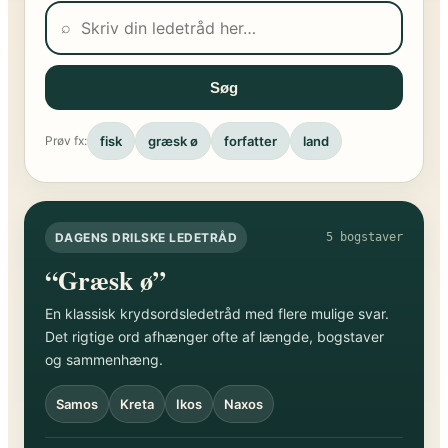
⌕
Søg
fisk
græsk ø
forfatter
land
Prøv fx:
DAGENS DRILSKE LEDETRÅD
5 bogstaver
“Græsk ø”
En klassisk krydsordsledetråd med flere mulige svar.
Det rigtige ord afhænger ofte af længde, bogstaver
og sammenhæng.
Samos
Kreta
Ikos
Naxos