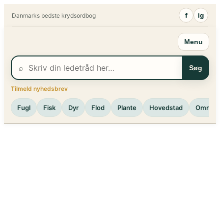
Spring
f
ig
Danmarks bedste krydsordbog
til
indhold
Menu
⌕
Søg
Tilmeld nyhedsbrev
Fugl
Fisk
Dyr
Flod
Plante
Hovedstad
Område