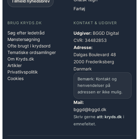
Tilmeld nyhedsbrev
Fartøj
BRUG KRYDS.DK
KONTAKT & UDGIVER
Søg efter ledetråd
Udgiver:
BGGD Digital
Mønstersøgning
CVR: 34482853
Ofte brugt i krydsord
Adresse:
Tematiske ordsamlinger
Dalgas Boulevard 48
Om Kryds.dk
2000 Frederiksberg
Artikler
Danmark
Privatlivspolitik
Cookies
Bemærk: Kontakt og
henvendelser på
adressen er ikke mulig.
Mail:
bggd@bggd.dk
Skriv gerne
att: kryds.dk
i
emnefeltet.