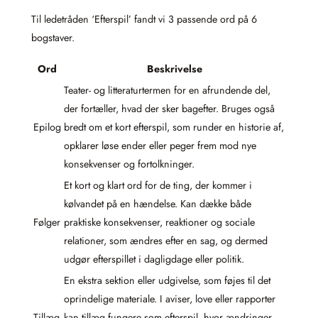
Til ledetråden ‘Efterspil’ fandt vi 3 passende ord på 6
bogstaver.
Ord
Beskrivelse
Teater- og litteraturtermen for en afrundende del,
der fortæller, hvad der sker bagefter. Bruges også
Epilog
bredt om et kort efterspil, som runder en historie af,
opklarer løse ender eller peger frem mod nye
konsekvenser og fortolkninger.
Et kort og klart ord for de ting, der kommer i
kølvandet på en hændelse. Kan dække både
Følger
praktiske konsekvenser, reaktioner og sociale
relationer, som ændres efter en sag, og dermed
udgør efterspillet i dagligdage eller politik.
En ekstra sektion eller udgivelse, som føjes til det
oprindelige materiale. I aviser, love eller rapporter
Tillæg
kan tillæg fungere som efterspil, hvor ændringer,