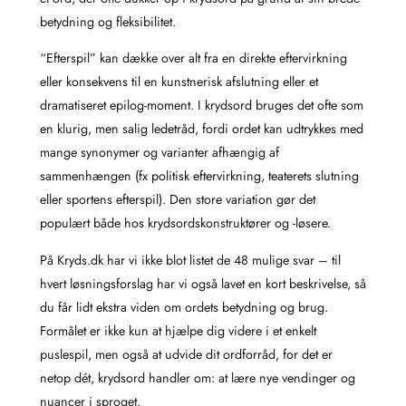
betydning og fleksibilitet.
“Efterspil” kan dække over alt fra en direkte eftervirkning
eller konsekvens til en kunstnerisk afslutning eller et
dramatiseret epilog‑moment. I krydsord bruges det ofte som
en klurig, men salig ledetråd, fordi ordet kan udtrykkes med
mange synonymer og varianter afhængig af
sammenhængen (fx politisk eftervirkning, teaterets slutning
eller sportens efterspil). Den store variation gør det
populært både hos krydsordskonstruktører og -løsere.
På Kryds.dk har vi ikke blot listet de 48 mulige svar – til
hvert løsningsforslag har vi også lavet en kort beskrivelse, så
du får lidt ekstra viden om ordets betydning og brug.
Formålet er ikke kun at hjælpe dig videre i et enkelt
puslespil, men også at udvide dit ordforråd, for det er
netop dét, krydsord handler om: at lære nye vendinger og
nuancer i sproget.