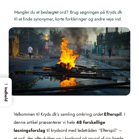
Mangler du et beslægtet ord? Brug søgningen på Kryds.dk
til at finde synonymer, korte forklaringer og andre veje ind.
→
Indhold
Velkommen til Kryds.dk’s samling omkring ordet
Efterspil
. I
denne artikel præsenterer vi hele
48 forskellige
løsningsforslag
til krydsord med ledetråden “Efterspil” –
et ord, der ofte dukker op i krydsord på grund af sin brede