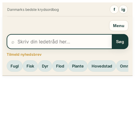
Spring
f
ig
Danmarks bedste krydsordbog
til
indhold
Menu
⌕
Søg
Tilmeld nyhedsbrev
Fugl
Fisk
Dyr
Flod
Plante
Hovedstad
Område