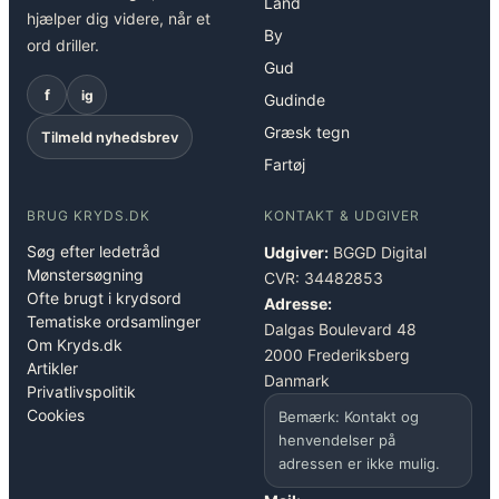
Land
hjælper dig videre, når et
By
ord driller.
Gud
f
ig
Gudinde
Græsk tegn
Tilmeld nyhedsbrev
Fartøj
BRUG KRYDS.DK
KONTAKT & UDGIVER
Søg efter ledetråd
Udgiver:
BGGD Digital
Mønstersøgning
CVR: 34482853
Ofte brugt i krydsord
Adresse:
Tematiske ordsamlinger
Dalgas Boulevard 48
Om Kryds.dk
2000 Frederiksberg
Artikler
Danmark
Privatlivspolitik
Cookies
Bemærk: Kontakt og
henvendelser på
adressen er ikke mulig.