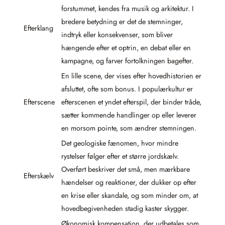
forstummet, kendes fra musik og arkitektur. I
bredere betydning er det de stemninger,
Efterklang
indtryk eller konsekvenser, som bliver
hængende efter et optrin, en debat eller en
kampagne, og farver fortolkningen bagefter.
En lille scene, der vises efter hovedhistorien er
afsluttet, ofte som bonus. I populærkultur er
Efterscene
efterscenen et yndet efterspil, der binder tråde,
sætter kommende handlinger op eller leverer
en morsom pointe, som ændrer stemningen.
Det geologiske fænomen, hvor mindre
rystelser følger efter et større jordskælv.
Overført beskriver det små, men mærkbare
Efterskælv
hændelser og reaktioner, der dukker op efter
en krise eller skandale, og som minder om, at
hovedbegivenheden stadig kaster skygger.
Økonomisk kompensation, der udbetales som