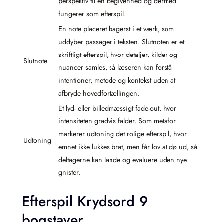
perspektiv til en begivenhed og dermed
fungerer som efterspil.
En note placeret bagerst i et værk, som
uddyber passager i teksten. Slutnoten er et
skriftligt efterspil, hvor detaljer, kilder og
Slutnote
nuancer samles, så læseren kan forstå
intentioner, metode og kontekst uden at
afbryde hovedfortællingen.
Et lyd- eller billedmæssigt fade-out, hvor
intensiteten gradvis falder. Som metafor
markerer udtoning det rolige efterspil, hvor
Udtoning
emnet ikke lukkes brat, men får lov at dø ud, så
deltagerne kan lande og evaluere uden nye
gnister.
Efterspil Krydsord 9
bogstaver