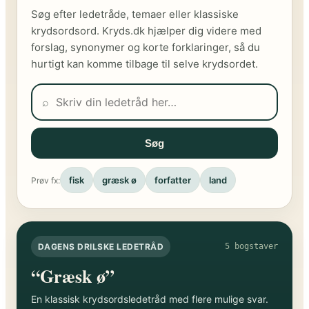
Søg efter ledetråde, temaer eller klassiske
krydsordsord. Kryds.dk hjælper dig videre med
forslag, synonymer og korte forklaringer, så du
hurtigt kan komme tilbage til selve krydsordet.
⌕
Søg
fisk
græsk ø
forfatter
land
Prøv fx:
DAGENS DRILSKE LEDETRÅD
5 bogstaver
“Græsk ø”
En klassisk krydsordsledetråd med flere mulige svar.