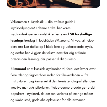
Velkommen til Kryds.dk – din trofaste guide i
krydsordjunglen! I denne artikel har vores
krydsordseksperter samlet ikke færre end
58 forskellige
løsningsforslag
til ledetråden
Filmmand
. Vi ved, at netop
dette ord kan dukke op i både lette og udfordrende kryds,
og derfor har vi gjort det ekstra nemt for dig at finde
præcis den løsning, der passer til dit puslespil.
Filmmand
er et klassisk krydsordsord, fordi det favner over
flere titler og fagområder inden for filmverdenen – fra
instruktøren bag kameraet til den tekniske fotograf eller den
kreative manuskriptforfatter. Netop denne bredde gør ordet
populært i krydsord, da det kan varieres på mange måder
og skabe små, gode aha-oplevelser for alle niveauer.