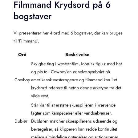
Filmmand Krydsord på 6
bogstaver
Vi præsenterer her 4 ord med 6 bogstaver, der kan bruges
til ‘Filmmand’.
Ord
Beskrivelse
Sky ghe ting i westernfilm, iconisk figu r med hat
og pis tol. Cowboy’en er selve symbolet på
Cowboy
amerikansk westerngenre og filmmand kan i et
krydsord referere til netop denne arketype fra det
vilde vest.
Står klar til at erstatte skuespilleren i krævende
fagter som kampscener eller vandsekvenser.
Dublør
Dubløren matcher skuespillerens udseende og
bevægelser, så klipperen kan redde kontinuitet
mellem almindelige optagelser og actionscener.