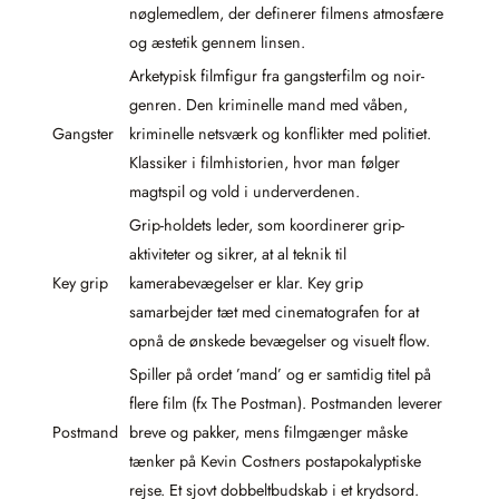
nøglemedlem, der definerer filmens atmosfære
og æstetik gennem linsen.
Arketypisk filmfigur fra gangsterfilm og noir-
genren. Den kriminelle mand med våben,
Gangster
kriminelle netsværk og konflikter med politiet.
Klassiker i filmhistorien, hvor man følger
magtspil og vold i underverdenen.
Grip-holdets leder, som koordinerer grip-
aktiviteter og sikrer, at al teknik til
Key grip
kamerabevægelser er klar. Key grip
samarbejder tæt med cinematografen for at
opnå de ønskede bevægelser og visuelt flow.
Spiller på ordet ’mand’ og er samtidig titel på
flere film (fx The Postman). Postmanden leverer
Postmand
breve og pakker, mens filmgænger måske
tænker på Kevin Costners postapokalyptiske
rejse. Et sjovt dobbeltbudskab i et krydsord.