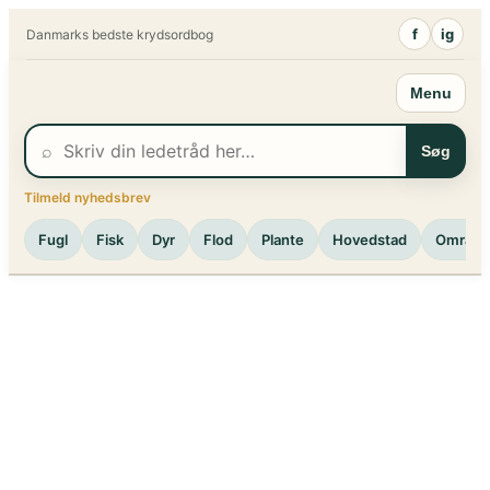
Spring
f
ig
Danmarks bedste krydsordbog
til
indhold
Menu
⌕
Søg
Tilmeld nyhedsbrev
Fugl
Fisk
Dyr
Flod
Plante
Hovedstad
Område