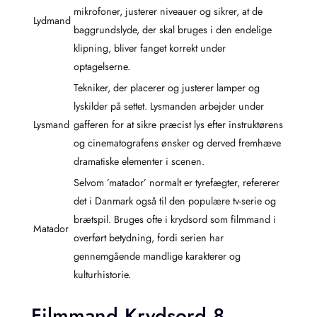
mikrofoner, justerer niveauer og sikrer, at de
Lydmand
baggrundslyde, der skal bruges i den endelige
klipning, bliver fanget korrekt under
optagelserne.
Tekniker, der placerer og justerer lamper og
lyskilder på settet. Lysmanden arbejder under
Lysmand
gafferen for at sikre præcist lys efter instruktørens
og cinematografens ønsker og derved fremhæve
dramatiske elementer i scenen.
Selvom ’matador’ normalt er tyrefægter, refererer
det i Danmark også til den populære tv-serie og
brætspil. Bruges ofte i krydsord som filmmand i
Matador
overført betydning, fordi serien har
gennemgående mandlige karakterer og
kulturhistorie.
Filmmand Krydsord 8