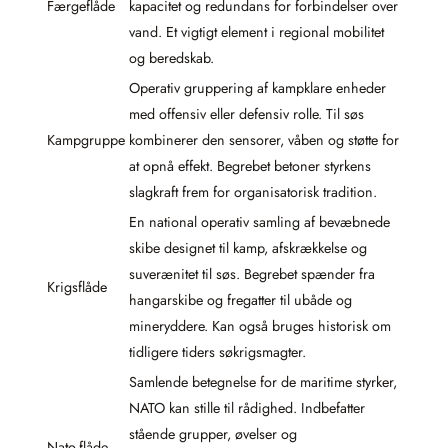
Færgeflåde
kapacitet og redundans for forbindelser over
vand. Et vigtigt element i regional mobilitet
og beredskab.
Operativ gruppering af kampklare enheder
med offensiv eller defensiv rolle. Til søs
Kampgruppe
kombinerer den sensorer, våben og støtte for
at opnå effekt. Begrebet betoner styrkens
slagkraft frem for organisatorisk tradition.
En national operativ samling af bevæbnede
skibe designet til kamp, afskrækkelse og
suverænitet til søs. Begrebet spænder fra
Krigsflåde
hangarskibe og fregatter til ubåde og
mineryddere. Kan også bruges historisk om
tidligere tiders søkrigsmagter.
Samlende betegnelse for de maritime styrker,
NATO kan stille til rådighed. Indbefatter
stående grupper, øvelser og
Nato-flåde