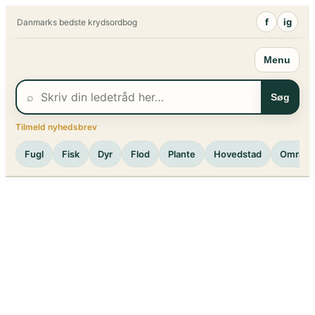
Spring
f
ig
Danmarks bedste krydsordbog
til
indhold
Menu
⌕
Søg
Tilmeld nyhedsbrev
Fugl
Fisk
Dyr
Flod
Plante
Hovedstad
Område