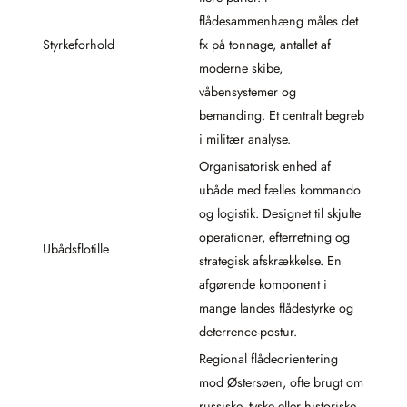
flådesammenhæng måles det
Styrkeforhold
fx på tonnage, antallet af
moderne skibe,
våbensystemer og
bemanding. Et centralt begreb
i militær analyse.
Organisatorisk enhed af
ubåde med fælles kommando
og logistik. Designet til skjulte
operationer, efterretning og
Ubådsflotille
strategisk afskrækkelse. En
afgørende komponent i
mange landes flådestyrke og
deterrence-postur.
Regional flådeorientering
mod Østersøen, ofte brugt om
russiske, tyske eller historiske