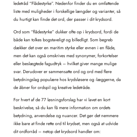
ledetråd “Flådestyrke”. Nedenfor finder du en omfattende
liste med muligheder i forskellige længder og varianter, så
du hurtigt kan finde det ord, der passer i dit krydsord.
Ord som “flådestyrke” dukker ofte op i krydsord, fordi de
både kan tolkes bogstaveligt og billedligt. Som begreb
dækker det over en maritim styrke eller evnen i en flåde,
men det kan også omskrives med synonymer, forkortelser
eller beslægtede fagudtryk – hvilket giver mange mulige
svar. Derudover er sammensatte ord og ord med flere
betydningslag populære hos krydsløsere og -læggerne, da
de åbner for ordspil og kreative ledetråde.
For hvert af de 77 løsningsforslag har vi lavet en kort
beskrivelse, så du kan få mere information om ordets
betydning, anvendelse og nuancer. Det gør det nemmere
ikke bare at finde rette ord til krydset, men også at udvide
dit ordforråd – netop det krydsord handler om: