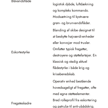
Blåvandsflåde
logistisk dybde, luftdækning
og kompleks kommando.
Modsætning til kystnære
grøn- og brunvandsflåder.
Blanding af skibe designet til
at beskytte højværdi-enheder
eller konvojer mod trusler.
Omfatter typisk fregatter,
Eskortestyrke
destroyere og støttefartøjer. En
klassisk og stadig aktuel
flådestyrke i både krig og
kriseberedskab.
Operativ enhed bestående
hovedsageligt af fregatter, ofte
med egne støtteelementer.
Bred rolleprofil fra eskortering
Fregateskadre
og patrulje til anti-ubådskrig.