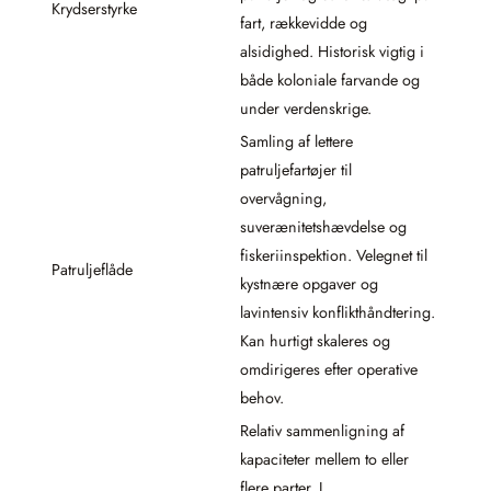
Krydserstyrke
fart, rækkevidde og
alsidighed. Historisk vigtig i
både koloniale farvande og
under verdenskrige.
Samling af lettere
patruljefartøjer til
overvågning,
suverænitetshævdelse og
fiskeriinspektion. Velegnet til
Patruljeflåde
kystnære opgaver og
lavintensiv konflikthåndtering.
Kan hurtigt skaleres og
omdirigeres efter operative
behov.
Relativ sammenligning af
kapaciteter mellem to eller
flere parter. I