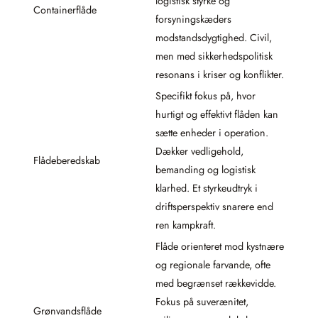
logistisk styrke og
Containerflåde
forsyningskæders
modstandsdygtighed. Civil,
men med sikkerhedspolitisk
resonans i kriser og konflikter.
Specifikt fokus på, hvor
hurtigt og effektivt flåden kan
sætte enheder i operation.
Dækker vedligehold,
Flådeberedskab
bemanding og logistisk
klarhed. Et styrkeudtryk i
driftsperspektiv snarere end
ren kampkraft.
Flåde orienteret mod kystnære
og regionale farvande, ofte
med begrænset rækkevidde.
Fokus på suverænitet,
Grønvandsflåde