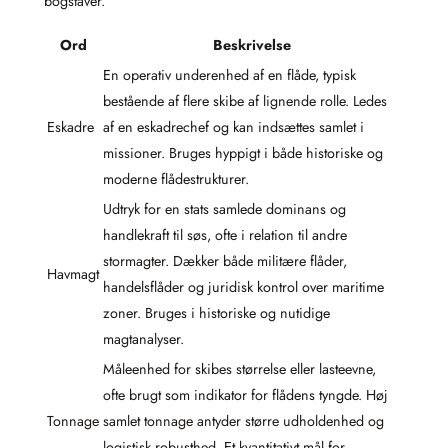
bogstaver.
Ord
Beskrivelse
En operativ underenhed af en flåde, typisk
bestående af flere skibe af lignende rolle. Ledes
Eskadre
af en eskadrechef og kan indsættes samlet i
missioner. Bruges hyppigt i både historiske og
moderne flådestrukturer.
Udtryk for en stats samlede dominans og
handlekraft til søs, ofte i relation til andre
stormagter. Dækker både militære flåder,
Havmagt
handelsflåder og juridisk kontrol over maritime
zoner. Bruges i historiske og nutidige
magtanalyser.
Måleenhed for skibes størrelse eller lasteevne,
ofte brugt som indikator for flådens tyngde. Høj
Tonnage
samlet tonnage antyder større udholdenhed og
logistisk robusthed. Et kvantitativt mål for