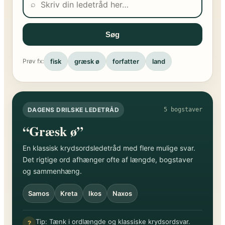
⌕
Søg
fisk
græsk ø
forfatter
land
Prøv fx:
DAGENS DRILSKE LEDETRÅD
5 bogstaver
“Græsk ø”
En klassisk krydsordsledetråd med flere mulige svar.
Det rigtige ord afhænger ofte af længde, bogstaver
og sammenhæng.
Samos
Kreta
Ikos
Naxos
Tip: Tænk i ordlængde og klassiske krydsordsvar.
?