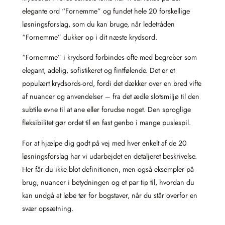
elegante ord “Fornemme” og fundet hele 20 forskellige
løsningsforslag, som du kan bruge, når ledetråden
“Fornemme” dukker op i dit næste krydsord.
“Fornemme” i krydsord forbindes ofte med begreber som
elegant, adelig, sofistikeret og fintfølende. Det er et
populært krydsords-ord, fordi det dækker over en bred vifte
af nuancer og anvendelser – fra det ædle slotsmiljø til den
subtile evne til at ane eller forudse noget. Den sproglige
fleksibilitet gør ordet til en fast genbo i mange puslespil.
For at hjælpe dig godt på vej med hver enkelt af de 20
løsningsforslag har vi udarbejdet en detaljeret beskrivelse.
Her får du ikke blot definitionen, men også eksempler på
brug, nuancer i betydningen og et par tip til, hvordan du
kan undgå at løbe tør for bogstaver, når du står overfor en
svær opsætning.