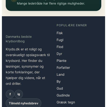
Mange ledetråde har flere rigtige muligheder.
POPULÆRE EMNER
Fisk
Danmarks bedste
Fugl
krydsordbog
Flod
Kryds.dk er et roligt og
Dyr
overskueligt opslagsværk til
krydsord. Her finder du
Plante
løsninger, synonymer og
Forfatter
korte forklaringer, der
Land
hjælper dig videre, når et
By
ord driller.
Gud
f
ig
Gudinde
Græsk tegn
Tilmeld nyhedsbrev