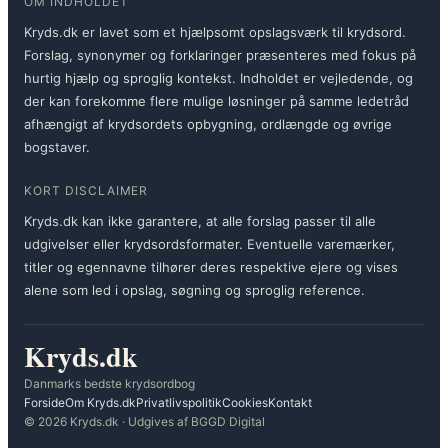
OM INDHOLDET
Kryds.dk er lavet som et hjælpsomt opslagsværk til krydsord.
Forslag, synonymer og forklaringer præsenteres med fokus på
hurtig hjælp og sproglig kontekst. Indholdet er vejledende, og
der kan forekomme flere mulige løsninger på samme ledetråd
afhængigt af krydsordets opbygning, ordlængde og øvrige
bogstaver.
KORT DISCLAIMER
Kryds.dk kan ikke garantere, at alle forslag passer til alle
udgivelser eller krydsordsformater. Eventuelle varemærker,
titler og egennavne tilhører deres respektive ejere og vises
alene som led i opslag, søgning og sproglig reference.
Kryds.dk
Danmarks bedste krydsordbog
Forside
Om Kryds.dk
Privatlivspolitik
Cookies
Kontakt
© 2026 Kryds.dk · Udgives af BGGD Digital