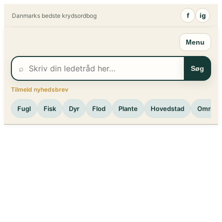
Spring
f
ig
Danmarks bedste krydsordbog
til
indhold
Menu
⌕
Søg
Tilmeld nyhedsbrev
Fugl
Fisk
Dyr
Flod
Plante
Hovedstad
Område