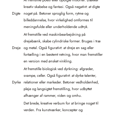
At fremstille poesi eller opdigte historier. Dækker
kreativ skabelse og fantasi. Også negativt: at digte
Digte
noget på. Betoner sproglig form, rytme og
billeddannelse, hvor virkelighed omformes til
meningsfulde eller underholdende udtryk.
At fremstille ved maskinbearbejdning på
drejebænk, skabe cylindriske former. Bruges i træ
Dreje
og metal. Også figurativt: at dreje en sag eller
fortælling i en bestemt retning, hvor man fremstiller
en version med ønsket vinkling.
At fremstille biologisk ved dyrkning: afgrøder,
svampe, celler. Også figurativt: at dyrke talenter,
Dyrke
relationer eller markeder. Betoner vedholdenhed,
pleje og langsigtet fremstilling, hvor udbyttet
afhænger af rammer, viden og omhu.
Det brede, kreative verbum for at bringe noget til
verden. Fra kunstværker, koncepter og