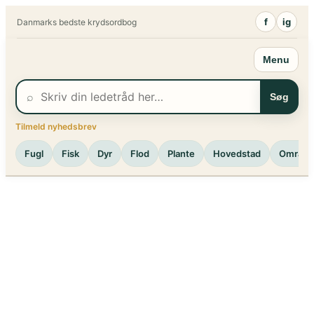
Spring
f
ig
Danmarks bedste krydsordbog
til
indhold
Menu
⌕
Søg
Tilmeld nyhedsbrev
Fugl
Fisk
Dyr
Flod
Plante
Hovedstad
Område