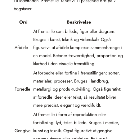
Til ledetråden ‘Fremstille’ fandt vi 11 passende ord på 7
bogstaver.
Ord
Beskrivelse
At fremstille som billede, figur eller diagram.
Bruges i kunst, teknik og videnskab. Også
Afbilde
figurativt: at afbilde komplekse sammenhænge i
en model. Betoner troværdighed, proportion og
klarhed i den visuelle fremstilling.
At forbedre eller forfine i fremstillingen: sorter,
materialer, processer. Bruges i landbrug,
Forædle
metallurgi og produktudvikling. Også figurativt:
at forædle ideer eller tekst, så resultatet bliver
mere præcist, elegant og værdifuldt.
At fremstille i form af reproduktion eller
fortolkning: lyd, tekst, billede. Bruges i medier,
Gengive
kunst og teknik. Også figurativt: at gengive
andres udsagn eller holdning. Fokus på