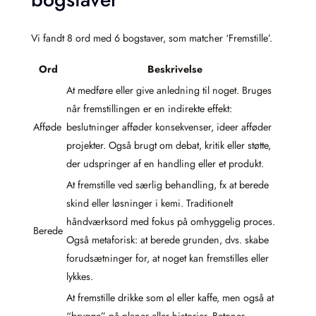
Vi fandt 8 ord med 6 bogstaver, som matcher ‘Fremstille’.
Ord
Beskrivelse
At medføre eller give anledning til noget. Bruges
når fremstillingen er en indirekte effekt:
Afføde
beslutninger afføder konsekvenser, ideer afføder
projekter. Også brugt om debat, kritik eller støtte,
der udspringer af en handling eller et produkt.
At fremstille ved særlig behandling, fx at berede
skind eller løsninger i kemi. Traditionelt
håndværksord med fokus på omhyggelig proces.
Berede
Også metaforisk: at berede grunden, dvs. skabe
forudsætninger for, at noget kan fremstilles eller
lykkes.
At fremstille drikke som øl eller kaffe, men også at
“brygge” på planer eller historier. Betoner