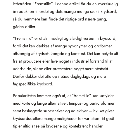
ledetråden “Fremstille”. I denne artikel får du en overskuelig
introduktion til ordet og dets mange mulige svar i krydsord,
så du nemmere kan finde det rigtige ord næste gang,
gåden driller.
“Fremstille” er et almindeligt og alsidigt verbum i krydsord,
fordi det kan dækkes af mange synonymer og ordformer
afhængig af krydsets længde og kontekst. Det kan betyde alt
fra at producere eller lave noget i industriel forstand til at
udarbejde, skabe eller præsentere noget mere abstrakt.
Derfor dukker det ofte op i både dagligdags og mere
fagspecifikke krydsord.
Populariteten kommer også af, at “fremstille” kan udfyldes
med korte og lange alternativer, tempus- og participformer
samt beslægtede substantiver og adjektiver – hvilket giver
krydsordssættere mange muligheder for variation. Et godt
tip er altid at se på krydsene og konteksten: handler