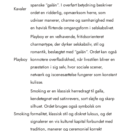
spanske “galán”. I overført betydning beskriver
Kavaler
ordet en ridderlig, opmærksom herre, som
udviser manerer, charme og samhørighed med
en høvisk flirtende omgangsform i selskabslivet.
Playboy er en velhavende, fritidsorienteret
charmørtype, der dyrker selskabsliv, stil og
romantik, beslægtet med “galán”. Ordet kan også
Playboy
konnotere overfladiskhed, når livsstilen bliver en
præstation i sig selv, hvor sociale scener,
netværk og iscenesættelse fungerer som konstant
kulisse.
Smoking er en klassisk herredragt til galla,
kendetegnet ved satinrevers, sort sløjfe og skarp
silhuet. Ordet bruges også symbolsk om
Smoking
formalitet, klassisk stil og diskret luksus, og det
signalerer en vis kulturel kapital forbundet med
tradition, manerer og ceremoniel korrekt