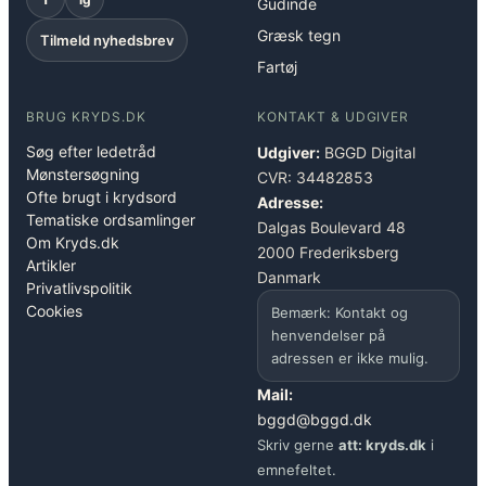
Gudinde
Græsk tegn
Tilmeld nyhedsbrev
Fartøj
BRUG KRYDS.DK
KONTAKT & UDGIVER
Søg efter ledetråd
Udgiver:
BGGD Digital
Mønstersøgning
CVR: 34482853
Ofte brugt i krydsord
Adresse:
Tematiske ordsamlinger
Dalgas Boulevard 48
Om Kryds.dk
2000 Frederiksberg
Artikler
Danmark
Privatlivspolitik
Cookies
Bemærk: Kontakt og
henvendelser på
adressen er ikke mulig.
Mail:
bggd@bggd.dk
Skriv gerne
att: kryds.dk
i
emnefeltet.