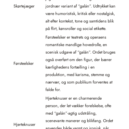
Skørtejæger
jordnær variant af “galán”. Udtrykket kan
være humoristisk, kritisk eller nostalgisk,
alt efter kontekst, tone og samtidens blik
på flirt, kønsroller og social etikette.
Førsteelsker er teatrets og operaens
romantiske mandlige hovedrolle, en
scenisk udgave af “galán”. Ordet bruges
også overført om den figur, der bærer
Førsteelsker
kærlighedens fortælling i en
produktion, med karisma, stemme og
nærvær, og som publikum forventes at
falde for.
Hjerteknuser er en charmerende
person, der let vækker forelskelse, ofte
med “galán”-agtig udstråling,
scenevante manerer og blikfang. Ordet
Hjerteknuser
anvendes både varmt og ironisk, når