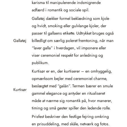
karisma til manipulerende indsmigrende
adfærd i romantik og sociale spil.
Gallatøj dækker formel beklædning som kjole
og hvidt, smoking eller gulvlange kjoler, der
passer til gallaens etikette. Udtrykket bruges også
Gallatøj
billedligt om særlig poleret fremtoning, når man
“laver galla” i hverdagen, vil imponere eller
viser ceremoniel respekt for anledning og
publikum.
Kurtisør er en, der kurtiserer – en omhyggelig,
opmærksom bejler med ceremoniel charme,
beslægtet med “galán”. Termen bærer en smule
Kurtisør
gammel elegance og antyder en ritualiseret
måde at nærme sig romantik på, hvor manerer,
timing og små gester spiller den ledende rolle.
Prisfest beskriver den festlige fejring omkring
en prisuddeling, med skåle, netværk og fotos.