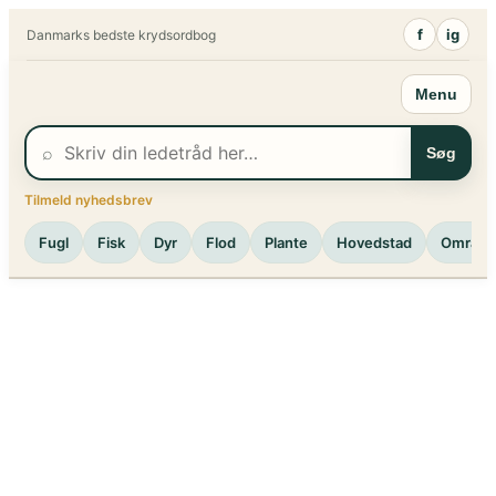
Spring
f
ig
Danmarks bedste krydsordbog
til
indhold
Menu
⌕
Søg
Tilmeld nyhedsbrev
Fugl
Fisk
Dyr
Flod
Plante
Hovedstad
Område