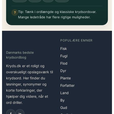
Tip: Tænk i ordlængde og klassiske krydsordsvar.
?
Mange ledetråde har flere rigtige muligheder.
POPULÆRE EMNER
Fisk
Danmarks bedste
Fugl
krydsordbog
Flod
Kryds.dk er et roligt og
Dyr
overskueligt opslagsværk til
krydsord. Her finder du
Plante
løsninger, synonymer og
Forfatter
korte forklaringer, der
Land
hjælper dig videre, når et
By
ord driller.
Gud
f
ig