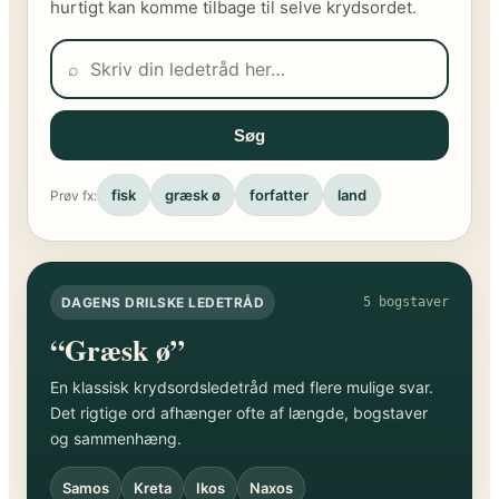
hurtigt kan komme tilbage til selve krydsordet.
⌕
Søg
fisk
græsk ø
forfatter
land
Prøv fx:
DAGENS DRILSKE LEDETRÅD
5 bogstaver
“Græsk ø”
En klassisk krydsordsledetråd med flere mulige svar.
Det rigtige ord afhænger ofte af længde, bogstaver
og sammenhæng.
Samos
Kreta
Ikos
Naxos