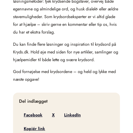
løsningsmetoder: tjek krydsende bogstaver, overvej både
egennavne og almindelige ord, og husk dialekt- eller ældre
stavemuligheder. Som krydsordseksperter er vi altid glade
for at hjælpe – skriv gerne en kommentar eller tip os, hvis
du har et ekstra forslag.
Du kan finde flere løsninger og inspiration til krydsord på
Kryds.dk. Hold øje med siden for nye artikler, samlinger og
hjælpemidler til både lette og svære krydsord.
God fornøjelse med krydsordene – og held og lykke med
næste opgave!
Del indlægget
Facebook
X
LinkedIn
Kopiér link