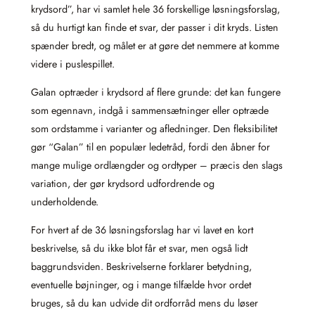
krydsord”, har vi samlet hele 36 forskellige løsningsforslag,
så du hurtigt kan finde et svar, der passer i dit kryds. Listen
spænder bredt, og målet er at gøre det nemmere at komme
videre i puslespillet.
Galan optræder i krydsord af flere grunde: det kan fungere
som egennavn, indgå i sammensætninger eller optræde
som ordstamme i varianter og afledninger. Den fleksibilitet
gør “Galan” til en populær ledetråd, fordi den åbner for
mange mulige ordlængder og ordtyper – præcis den slags
variation, der gør krydsord udfordrende og
underholdende.
For hvert af de 36 løsningsforslag har vi lavet en kort
beskrivelse, så du ikke blot får et svar, men også lidt
baggrundsviden. Beskrivelserne forklarer betydning,
eventuelle bøjninger, og i mange tilfælde hvor ordet
bruges, så du kan udvide dit ordforråd mens du løser