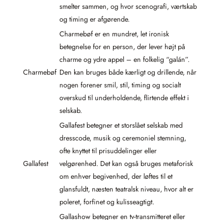
smelter sammen, og hvor scenografi, værtskab
og timing er afgørende.
Charmebøf er en mundret, let ironisk
betegnelse for en person, der lever højt på
charme og ydre appel – en folkelig “galán”.
Charmebøf
Den kan bruges både kærligt og drillende, når
nogen forener smil, stil, timing og socialt
overskud til underholdende, flirtende effekt i
selskab.
Gallafest betegner et storslået selskab med
dresscode, musik og ceremoniel stemning,
ofte knyttet til prisuddelinger eller
Gallafest
velgørenhed. Det kan også bruges metaforisk
om enhver begivenhed, der løftes til et
glansfuldt, næsten teatralsk niveau, hvor alt er
poleret, forfinet og kulisseagtigt.
Gallashow betegner en tv-transmitteret eller