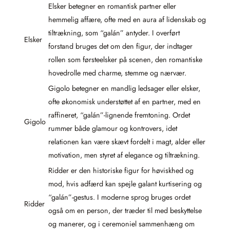
Elsker betegner en romantisk partner eller
hemmelig affære, ofte med en aura af lidenskab og
tiltrækning, som “galán” antyder. I overført
Elsker
forstand bruges det om den figur, der indtager
rollen som førsteelsker på scenen, den romantiske
hovedrolle med charme, stemme og nærvær.
Gigolo betegner en mandlig ledsager eller elsker,
ofte økonomisk understøttet af en partner, med en
raffineret, “galán”-lignende fremtoning. Ordet
Gigolo
rummer både glamour og kontrovers, idet
relationen kan være skævt fordelt i magt, alder eller
motivation, men styret af elegance og tiltrækning.
Ridder er den historiske figur for høviskhed og
mod, hvis adfærd kan spejle galant kurtisering og
“galán”-gestus. I moderne sprog bruges ordet
Ridder
også om en person, der træder til med beskyttelse
og manerer, og i ceremoniel sammenhæng om