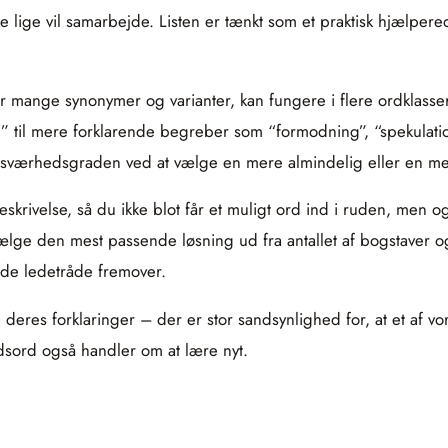
e lige vil samarbejde. Listen er tænkt som et praktisk hjælper
ar mange synonymer og varianter, kan fungere i flere ordklasse
til mere forklarende begreber som “formodning”, “spekulation”
sværhedsgraden ved at vælge en mere almindelig eller en me
t beskrivelse, så du ikke blot får et muligt ord ind i ruden, me
vælge den mest passende løsning ud fra antallet af bogstaver 
nde ledetråde fremover.
 deres forklaringer – der er stor sandsynlighed for, at et af v
dsord også handler om at lære nyt.