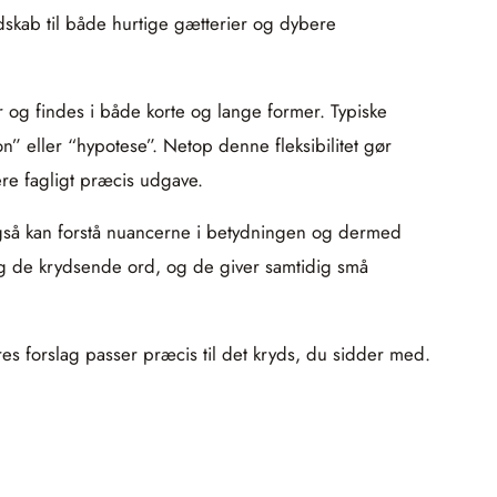
edskab til både hurtige gætterier og dybere
r og findes i både korte og lange former. Typiske
 eller “hypotese”. Netop denne fleksibilitet gør
re fagligt præcis udgave.
n også kan forstå nuancerne i betydningen og dermed
og de krydsende ord, og de giver samtidig små
ores forslag passer præcis til det kryds, du sidder med.