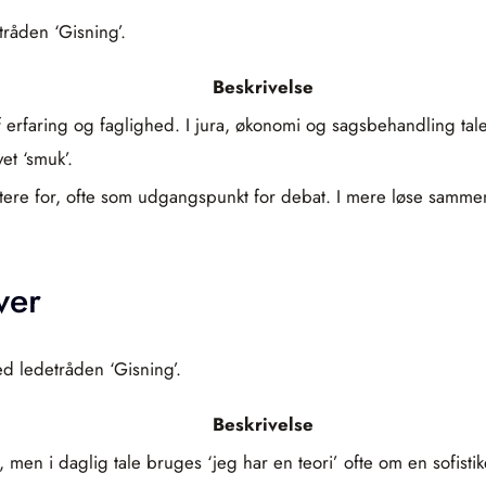
tråden ‘Gisning’.
Beskrivelse
 af erfaring og faglighed. I jura, økonomi og sagsbehandling t
t ‘smuk’.
tere for, ofte som udgangspunkt for debat. I mere løse samme
ver
ed ledetråden ‘Gisning’.
Beskrivelse
n i daglig tale bruges ‘jeg har en teori’ ofte om en sofistike