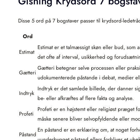
Gisning Krydsord 7 bogsta
Disse 5 ord på 7 bogstaver passer til krydsord-ledetrå
Ord
Estimat er et talmæssigt skøn eller bud, som 
Estimat
det ofte af interval, usikkerhed og forudsætni
Gætteri betegner selve processen eller praks
Gætteri
udokumenterede påstande i debat, medier ell
Indtryk er det samlede billede, der danner si
Indtryk
be- eller afkræftes af flere fakta og analyse.
Profeti er en højstemt eller religiøst præget 
Profeti
måske senere bliver selvopfyldende eller mod
En påstand er en erklæring om, at noget forh
Påstand
uunderbygget påstand ellers forbliver et ube