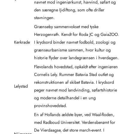
navnet mod ingeniørkunst, havvind, søfart og
den særegne IJ-diftong, som ofte driller
stavningen.
Grænseby sammenvokset med tyske
Herzogenrath. Kendt for Roda JC og GaiaZOO.
Kerkrade
I krydsord binder navnet fodbold, zoologi og
grænseurbanisme sammen, hvor kultur og
historie flyder over landegrænsen i hverdagen.
Flevolands hovedstad, opkaldt efter ingeniøren
Cornelis Lely. Rummer Batavia Stad outlet og
rekonstruktionen af skibet Batavia. I krydsord
Lelystad
peger navnet mod landvinding, søfartshistorie
og moderne detailhandel i en ung
provinshovedstad.
En af Hollands ældste byer, ved Waal-floden,
med Radboud Universitet. Verdensberømt for
De Vierdaagse, det store march-event. I
Nijmegen