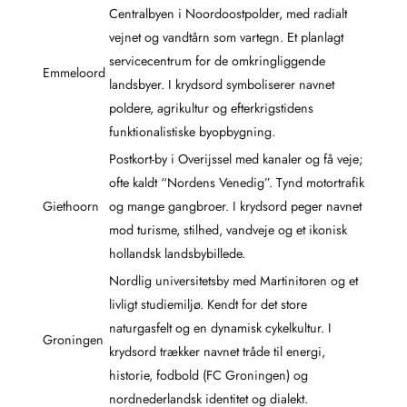
Centralbyen i Noordoostpolder, med radialt
vejnet og vandtårn som vartegn. Et planlagt
servicecentrum for de omkringliggende
Emmeloord
landsbyer. I krydsord symboliserer navnet
poldere, agrikultur og efterkrigstidens
funktionalistiske byopbygning.
Postkort-by i Overijssel med kanaler og få veje;
ofte kaldt “Nordens Venedig”. Tynd motortrafik
Giethoorn
og mange gangbroer. I krydsord peger navnet
mod turisme, stilhed, vandveje og et ikonisk
hollandsk landsbybillede.
Nordlig universitetsby med Martinitoren og et
livligt studiemiljø. Kendt for det store
naturgasfelt og en dynamisk cykelkultur. I
Groningen
krydsord trækker navnet tråde til energi,
historie, fodbold (FC Groningen) og
nordnederlandsk identitet og dialekt.