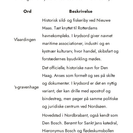
Ord
Beskrivelse
Historisk sild- og fiskeriby ved Nieuwe
Maas. Tæt knyttet til Rotterdams
havnekompleks. I krydsord giver navnet
Vlaardingen
maritime associationer, industri og en
kystnær kulturarv, hvor handel, skibsfart og
forstædernes byudvikling mødes.
Det officielle, historiske navn for Den
Haag. Anses som formelt og ses på skilte
og dokumenter. I krydsord er det en nyttig
‘s-gravenhage
variant, der kan drille med apostrof og
bindestreg, men peger på samme politiske
og juridiske centrum ved Nordsøen.
Hovedstad i Nordbrabant, også kendt som
Den Bosch. Berømt for Sankt Jans katedral,
Hieronymus Bosch og flødeskumsbollen