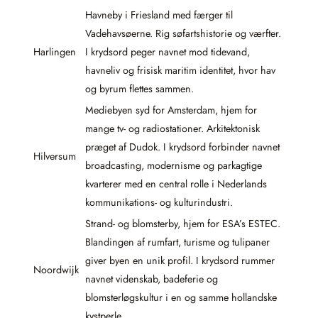
Havneby i Friesland med færger til
Vadehavsøerne. Rig søfartshistorie og værfter.
Harlingen
I krydsord peger navnet mod tidevand,
havneliv og frisisk maritim identitet, hvor hav
og byrum flettes sammen.
Mediebyen syd for Amsterdam, hjem for
mange tv- og radiostationer. Arkitektonisk
præget af Dudok. I krydsord forbinder navnet
Hilversum
broadcasting, modernisme og parkagtige
kvarterer med en central rolle i Nederlands
kommunikations- og kulturindustri.
Strand- og blomsterby, hjem for ESA’s ESTEC.
Blandingen af rumfart, turisme og tulipaner
giver byen en unik profil. I krydsord rummer
Noordwijk
navnet videnskab, badeferie og
blomsterløgskultur i en og samme hollandske
kystperle.