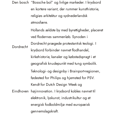
Den bosch
“Bossche bol” og livlige markeder. I krydsord
en kortere variant, der rummer kunsthistorie,
religiøs arkitektur og sydnederlandsk
atmosfære.
Hollands ældste by med byrettigheder, placeret
ved flodernes sammenløb. Synoden i
Dordrecht prægede protestantisk teologi. I
Dordrecht
krydsord forbinder navnet flodhandel,
kirkehistorie, kanaler og købstadspragt i et
geografisk knudepunkt med tung symbolik.
Teknologi- og designby i Brainport-regionen,
fødested for Philips og hjemsted for PSV.
Kendt for Dutch Design Week og
Eindhoven
højinnovation. I krydsord kobles navnet til
elektronik, lyskunst, industrikultur og et
energisk fodboldmiljø med europæisk
gennemslagskraft.