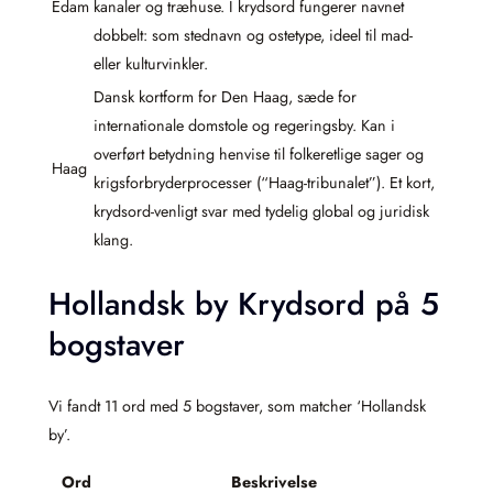
Edam
kanaler og træhuse. I krydsord fungerer navnet
dobbelt: som stednavn og ostetype, ideel til mad-
eller kulturvinkler.
Dansk kortform for Den Haag, sæde for
internationale domstole og regeringsby. Kan i
overført betydning henvise til folkeretlige sager og
Haag
krigsforbryderprocesser (“Haag-tribunalet”). Et kort,
krydsord-venligt svar med tydelig global og juridisk
klang.
Hollandsk by Krydsord på 5
bogstaver
Vi fandt 11 ord med 5 bogstaver, som matcher ‘Hollandsk
by’.
Ord
Beskrivelse