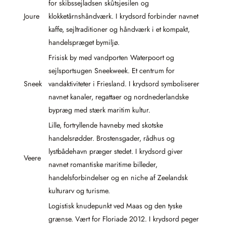
for skibssejladsen skûtsjesilen og
Joure
klokketårnshåndværk. I krydsord forbinder navnet
kaffe, sejltraditioner og håndværk i et kompakt,
handelspræget bymiljø.
Frisisk by med vandporten Waterpoort og
sejlsportsugen Sneekweek. Et centrum for
Sneek
vandaktiviteter i Friesland. I krydsord symboliserer
navnet kanaler, regattaer og nordnederlandske
bypræg med stærk maritim kultur.
Lille, fortryllende havneby med skotske
handelsrødder. Brostensgader, rådhus og
lystbådehavn præger stedet. I krydsord giver
Veere
navnet romantiske maritime billeder,
handelsforbindelser og en niche af Zeelandsk
kulturarv og turisme.
Logistisk knudepunkt ved Maas og den tyske
grænse. Vært for Floriade 2012. I krydsord peger