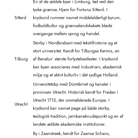
En af de ældste byer i Limburg, tæt ved den
tyske grænse. Hjem for Fortuna Sittard. I
Sittard
krydsord rummer navnet middelalderligt byrum,
fodboldkultur og grænselandskabets bløde
overgange mellem sprog og handel.
Storby i Nordbrabant med tekstilhistorie og et
stort universitet. Kendt for Tilburgse Kermis, en
Tilburg
af Benelux’ største forlystelsesfester. I krydsord
kan byen associeres med industriarv, akademisk
miljø og et aktivt kulturliv i det sydlige Holland.
Universitetsby med Domtårnet og kanaler i
provinsen Utrecht. Historisk kendt for Freden i
Utrecht 1713, der ommøblerede Europa. I
Utrecht
krydsord kan navnet pege på både storby,
teologisk tradition, jernbaneknudepunkt og en af
landets ældste akademiske institutioner.
By i Zaanstreek, kendt for Zaanse Schans,