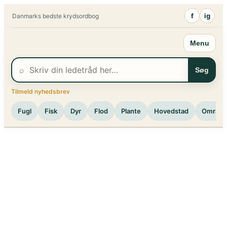
Spring
f
ig
Danmarks bedste krydsordbog
til
indhold
Menu
⌕
Søg
Tilmeld nyhedsbrev
Fugl
Fisk
Dyr
Flod
Plante
Hovedstad
Område