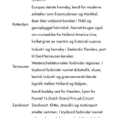
Europas største havneby, kendt for moderne
arkitektur som Erasmusbroen og Markthal.
Byen blev voldsomt bombet i 1940 og
Rotterdam
genopbygget futuristisk. Navnet bruges også
om cruiseskibe fra Holland America Line,
hvilket giver en maritim og historisk nuance.
Industri- og havneby i Zeelandic Flanders, port
til Gent-Terneuzen-kanalen.
Westerscheldetunnelen forbinder regionen. I
Terneuzen
krydsord forbinder navnet skibstrafik, sluser,
kemisk industri og grænseoverskridende
logistik mellem Holland og Belgien.
Kendt badeby vest for Haarlem, hjem for
Formel 1’s Dutch Grand Prix på Circuit
Zandvoort
Zandvoort. Klitter, strandliv og motorsport
smelter sammen. I krydsord forbinder navnet