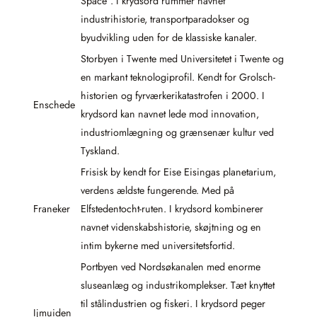
Space”. I krydsord rummer navnet
industrihistorie, transportparadokser og
byudvikling uden for de klassiske kanaler.
Storbyen i Twente med Universitetet i Twente og
en markant teknologiprofil. Kendt for Grolsch-
historien og fyrværkerikatastrofen i 2000. I
Enschede
krydsord kan navnet lede mod innovation,
industriomlægning og grænsenær kultur ved
Tyskland.
Frisisk by kendt for Eise Eisingas planetarium,
verdens ældste fungerende. Med på
Franeker
Elfstedentocht-ruten. I krydsord kombinerer
navnet videnskabshistorie, skøjtning og en
intim bykerne med universitetsfortid.
Portbyen ved Nordsøkanalen med enorme
sluseanlæg og industrikomplekser. Tæt knyttet
til stålindustrien og fiskeri. I krydsord peger
Ijmuiden