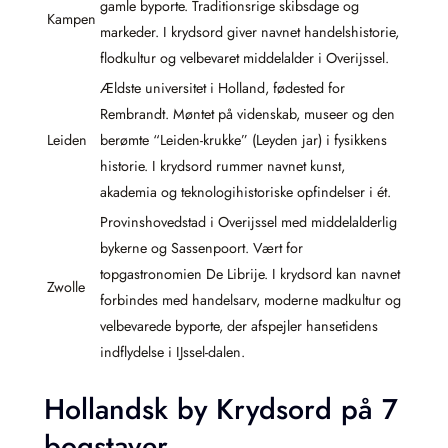
gamle byporte. Traditionsrige skibsdage og
Kampen
markeder. I krydsord giver navnet handelshistorie,
flodkultur og velbevaret middelalder i Overijssel.
Ældste universitet i Holland, fødested for
Rembrandt. Møntet på videnskab, museer og den
Leiden
berømte “Leiden-krukke” (Leyden jar) i fysikkens
historie. I krydsord rummer navnet kunst,
akademia og teknologihistoriske opfindelser i ét.
Provinshovedstad i Overijssel med middelalderlig
bykerne og Sassenpoort. Vært for
topgastronomien De Librije. I krydsord kan navnet
Zwolle
forbindes med handelsarv, moderne madkultur og
velbevarede byporte, der afspejler hansetidens
indflydelse i IJssel-dalen.
Hollandsk by Krydsord på 7
bogstaver