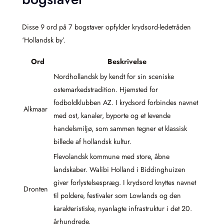
Disse 9 ord på 7 bogstaver opfylder krydsord-ledetråden
‘Hollandsk by’.
Ord
Beskrivelse
Nordhollandsk by kendt for sin sceniske
ostemarkedstradition. Hjemsted for
fodboldklubben AZ. I krydsord forbindes navnet
Alkmaar
med ost, kanaler, byporte og et levende
handelsmiljø, som sammen tegner et klassisk
billede af hollandsk kultur.
Flevolandsk kommune med store, åbne
landskaber. Walibi Holland i Biddinghuizen
giver forlystelsespræg. I krydsord knyttes navnet
Dronten
til poldere, festivaler som Lowlands og den
karakteristiske, nyanlagte infrastruktur i det 20.
århundrede.