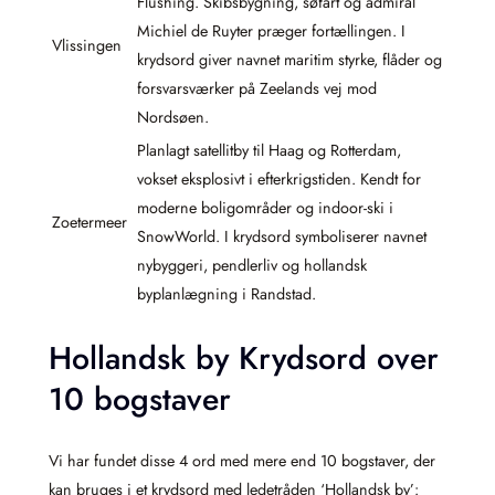
Flushing. Skibsbygning, søfart og admiral
Michiel de Ruyter præger fortællingen. I
Vlissingen
krydsord giver navnet maritim styrke, flåder og
forsvarsværker på Zeelands vej mod
Nordsøen.
Planlagt satellitby til Haag og Rotterdam,
vokset eksplosivt i efterkrigstiden. Kendt for
moderne boligområder og indoor-ski i
Zoetermeer
SnowWorld. I krydsord symboliserer navnet
nybyggeri, pendlerliv og hollandsk
byplanlægning i Randstad.
Hollandsk by Krydsord over
10 bogstaver
Vi har fundet disse 4 ord med mere end 10 bogstaver, der
kan bruges i et krydsord med ledetråden ‘Hollandsk by’: