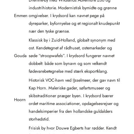
Drenthe-by med Wildlands Adventure Zoo og
industrihistorie. Modernistisk bymidte og grønne
Emmen
omgivelser. I krydsord kan navnet pege på
dyreparker, byfornyelse og et regionalt knudepunkt
nær den tyske grænse.
Klassisk by i Zuid-Holland, globalt synonym med
ost. Kendetegnet af rådhuset, ostemarkeder og
Gouda
søde “stroopwafels”. I krydsord fungerer navnet
dobbelt: både som bynavn og som velkendt
fødevarebetegnelse med stærk eksportklang.
Historisk VOC-havn ved IJsselmeer, der gav navn til
Kap Horn. Maleriske gader, søfartsmuseer og
skibstraditioner præger byen. I krydsord bærer
Hoorn
ordet maritime associationer, opdagelsesrejser og
handelsimperier fra den hollandske guldalders
storhedstid.
Frisisk by hvor Douwe Egberts har rødder. Kendt