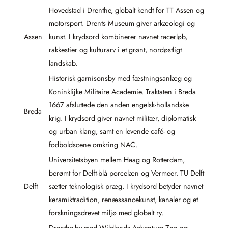
Hovedstad i Drenthe, globalt kendt for TT Assen og
motorsport. Drents Museum giver arkæologi og
Assen
kunst. I krydsord kombinerer navnet racerløb,
rakkestier og kulturarv i et grønt, nordøstligt
landskab.
Historisk garnisonsby med fæstningsanlæg og
Koninklijke Militaire Academie. Traktaten i Breda
1667 afsluttede den anden engelsk-hollandske
Breda
krig. I krydsord giver navnet militær, diplomatisk
og urban klang, samt en levende café- og
fodboldscene omkring NAC.
Universitetsbyen mellem Haag og Rotterdam,
berømt for Delft-blå porcelæn og Vermeer. TU Delft
Delft
sætter teknologisk præg. I krydsord betyder navnet
keramiktradition, renæssancekunst, kanaler og et
forskningsdrevet miljø med globalt ry.