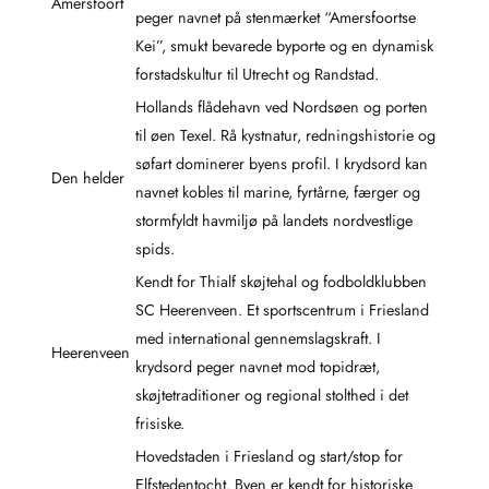
Amersfoort
peger navnet på stenmærket “Amersfoortse
Kei”, smukt bevarede byporte og en dynamisk
forstadskultur til Utrecht og Randstad.
Hollands flådehavn ved Nordsøen og porten
til øen Texel. Rå kystnatur, redningshistorie og
søfart dominerer byens profil. I krydsord kan
Den helder
navnet kobles til marine, fyrtårne, færger og
stormfyldt havmiljø på landets nordvestlige
spids.
Kendt for Thialf skøjtehal og fodboldklubben
SC Heerenveen. Et sportscentrum i Friesland
med international gennemslagskraft. I
Heerenveen
krydsord peger navnet mod topidræt,
skøjtetraditioner og regional stolthed i det
frisiske.
Hovedstaden i Friesland og start/stop for
Elfstedentocht. Byen er kendt for historiske