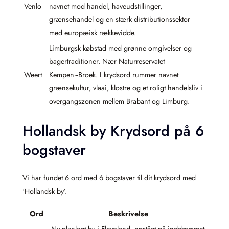
Venlo
navnet mod handel, haveudstillinger,
grænsehandel og en stærk distributionssektor
med europæisk rækkevidde.
Limburgsk købstad med grønne omgivelser og
bagertraditioner. Nær Naturreservatet
Weert
Kempen~Broek. I krydsord rummer navnet
grænsekultur, vlaai, klostre og et roligt handelsliv i
overgangszonen mellem Brabant og Limburg.
Hollandsk by Krydsord på 6
bogstaver
Vi har fundet 6 ord med 6 bogstaver til dit krydsord med
‘Hollandsk by’.
Ord
Beskrivelse
Ny planlagt by i Flevoland, opstået på inddæmmet