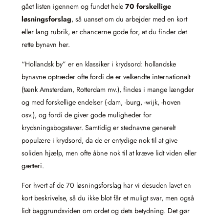
gået listen igennem og fundet hele
70 forskellige
løsningsforslag
, så uanset om du arbejder med en kort
eller lang rubrik, er chancerne gode for, at du finder det
rette bynavn her.
“Hollandsk by” er en klassiker i krydsord: hollandske
bynavne optræder ofte fordi de er velkendte internationalt
(tænk Amsterdam, Rotterdam mv.), findes i mange længder
og med forskellige endelser (-dam, -burg, -wijk, -hoven
osv.), og fordi de giver gode muligheder for
krydsningsbogstaver. Samtidig er stednavne generelt
populære i krydsord, da de er entydige nok til at give
soliden hjælp, men ofte åbne nok til at kræve lidt viden eller
gætteri.
For hvert af de 70 løsningsforslag har vi desuden lavet en
kort beskrivelse, så du ikke blot får et muligt svar, men også
lidt baggrundsviden om ordet og dets betydning. Det gør