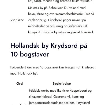
sol, sand, racerløb og nærhed til storbykultur.
Malersk by på Schouwen-Duiveland med
havn, tårne og oversvømmelseshistorie. Tæt på
Zierikzee
Zeelandbrug. I krydsord peger navnet på
middelalder, vandsikring og søfartsarv i et
kompakt, historisk bymiljø omgivet af tidevand.
Hollandsk by Krydsord på
10 bogstaver
Følgende 8 ord med 10 bogstaver kan bruges i dit krydsord
med ‘Hollandsk by’.
Ord
Beskrivelse
Middelalderby med ikoniske Koppelpoort og
tilnavnet Keistad. Gastronomi, kunst og
jernbaneknudepunkt mødes her. I krydsord