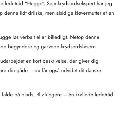
nte ledetråd “Hugge”. Som krydsordsekspert har jeg
 denne lidt drilske, men alsidige kløvermutter af en
ugge løs verbalt eller billedligt. Netop denne
 både begyndere og garvede krydsordsløsere.
g udarbejdet en kort beskrivelse, der giver dig
re din gåde – du får også udvidet dit danske
 falde på plads. Bliv klogere – én krøllede ledetråd