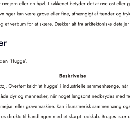
rivejern eller en høvl. I køkkenet betyder det at rive ost eller 
ninger kan være grove eller fine, afhængigt af tænder og tryk
og et verbum for at skære. Dækker alt fra arkitektoniske detaljer
er
åden ‘Hugge’.
Beskrivelse
øj. Overført kaldt ‘at hugge’ i industrielle sammenhænge, når
både dyr og mennesker, når noget langsomt nedbrydes med t
 mejsel eller gravemaskine. Kan i kunstnerisk sammenhæng også
res direkte til handlingen med et skarpt redskab. Bruges især o