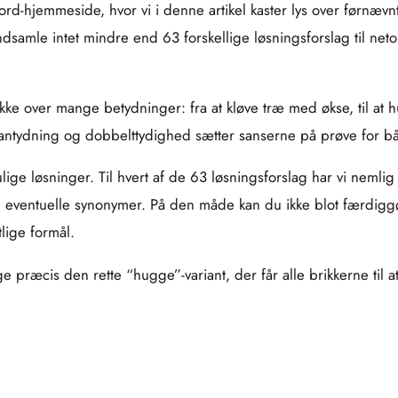
rd-hjemmeside, hvor vi i denne artikel kaster lys over førnæv
amle intet mindre end 63 forskellige løsningsforslag til netop
ke over mange betydninger: fra at kløve træ med økse, til at h
vor antydning og dobbelttydighed sætter sanserne på prøve for
ulige løsninger. Til hvert af de 63 løsningsforslag har vi nemli
eventuelle synonymer. På den måde kan du ikke blot færdiggø
tlige formål.
præcis den rette “hugge”-variant, der får alle brikkerne til at