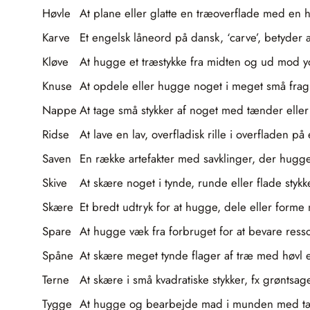
Høvle
At plane eller glatte en træoverflade med en hø
Karve
Et engelsk låneord på dansk, ‘carve’, betyder 
Kløve
At hugge et træstykke fra midten og ud mod yde
Knuse
At opdele eller hugge noget i meget små fragm
Nappe
At tage små stykker af noget med tænder elle
Ridse
At lave en lav, overfladisk rille i overfladen p
Saven
En række artefakter med savklinger, der hugge
Skive
At skære noget i tynde, runde eller flade styk
Skære
Et bredt udtryk for at hugge, dele eller forme 
Spare
At hugge væk fra forbruget for at bevare res
Spåne
At skære meget tynde flager af træ med høvl el
Terne
At skære i små kvadratiske stykker, fx grøntsag
Tygge
At hugge og bearbejde mad i munden med tænd