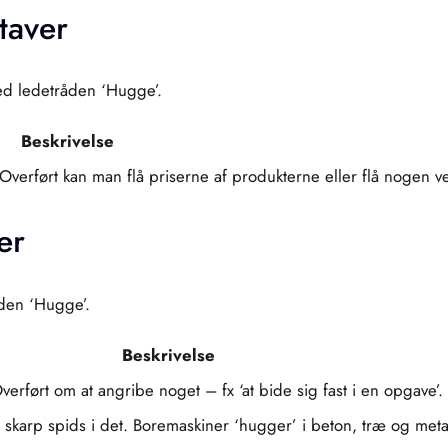
taver
med ledetråden ‘Hugge’.
Beskrivelse
. Overført kan man flå priserne af produkterne eller flå nogen ve
er
åden ‘Hugge’.
Beskrivelse
rført om at angribe noget – fx ‘at bide sig fast i en opgave’.
n skarp spids i det. Boremaskiner ‘hugger’ i beton, træ og met