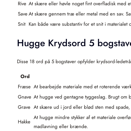
Rive
At skære eller høvle noget fint overfladisk med et 
Save
At skære gennem træ eller metal med en sav. Sav
Snit
Kan både være substantiv for et snit i materialet 
Hugge Krydsord 5 bogstav
Disse 18 ord på 5 bogstaver opfylder krydsord-ledetr
Ord
Fræse
At bearbejde materiale med et roterende værkt
Gnave
At hugge ved gentagne tyggeslag. Brugt om 
Grave
At skære ud i jord eller blød sten med spade,
At hugge mindre stykker af et materiale overfø
Hakke
madlavning eller brænde.