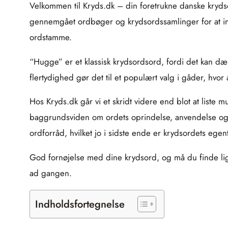
Velkommen til Kryds.dk – din foretrukne danske krydso
gennemgået ordbøger og krydsordssamlinger for at inds
ordstamme.
“Hugge” er et klassisk krydsordsord, fordi det kan dæk
flertydighed gør det til et populært valg i gåder, h
Hos Kryds.dk går vi et skridt videre end blot at liste m
baggrundsviden om ordets oprindelse, anvendelse og 
ordforråd, hvilket jo i sidste ende er krydsordets egen
God fornøjelse med dine krydsord, og må du finde lige 
ad gangen.
Indholdsfortegnelse