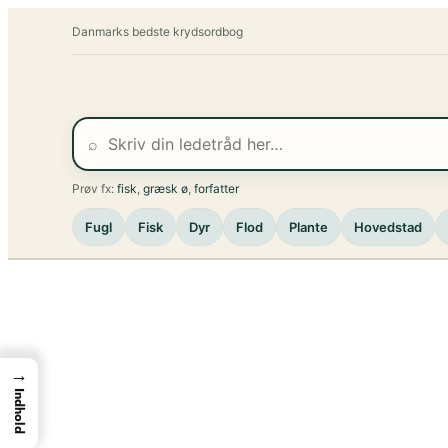
Spring
Danmarks bedste krydsordbog
til
indhold
⌕
Prøv fx:
fisk
,
græsk ø
,
forfatter
Fugl
Fisk
Dyr
Flod
Plante
Hovedstad
→
Indhold