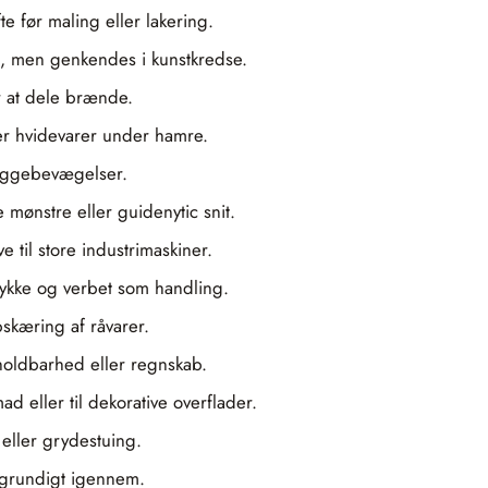
e før maling eller lakering.
nt, men genkendes i kunstkredse.
or at dele brænde.
er hvidevarer under hamre.
huggebevægelser.
e mønstre eller guidenytic snit.
til store industrimaskiner.
stykke og verbet som handling.
pskæring af råvarer.
holdbarhed eller regnskab.
 eller til dekorative overflader.
 eller grydestuing.
 grundigt igennem.