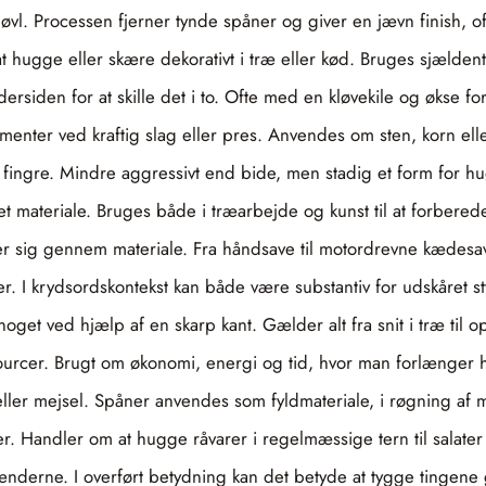
vl. Processen fjerner tynde spåner og giver en jævn finish, oft
at hugge eller skære dekorativt i træ eller kød. Bruges sjælde
rsiden for at skille det i to. Ofte med en kløvekile og økse f
enter ved kraftig slag eller pres. Anvendes om sten, korn ell
r fingre. Mindre aggressivt end bide, men stadig et form for 
å et materiale. Bruges både i træarbejde og kunst til at forbered
r sig gennem materiale. Fra håndsave til motordrevne kædesave 
ker. I krydsordskontekst kan både være substantiv for udskåret 
noget ved hjælp af en skarp kant. Gælder alt fra snit i træ til o
sourcer. Brugt om økonomi, energi og tid, hvor man forlænger 
ler mejsel. Spåner anvendes som fyldmateriale, i røgning af mad
er. Handler om at hugge råvarer i regelmæssige tern til salater
erne. I overført betydning kan det betyde at tygge tingene