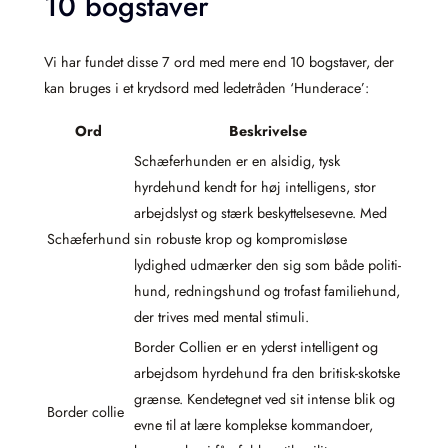
10 bogstaver
Vi har fundet disse 7 ord med mere end 10 bogstaver, der
kan bruges i et krydsord med ledetråden ‘Hunderace’:
Ord
Beskrivelse
Schæferhunden er en alsidig, tysk
hyrdehund kendt for høj intelligens, stor
arbejdslyst og stærk beskyttelses­evne. Med
Schæferhund
sin robuste krop og kompromisløse
lydighed udmærker den sig som både politi­
hund, rednings­hund og trofast familie­hund,
der trives med mental stimuli.
Border Collien er en yderst intelligent og
arbejdsom hyrde­hund fra den britisk-skotske
grænse. Kendetegnet ved sit intense blik og
Border collie
evne til at lære komplekse kommandoer,