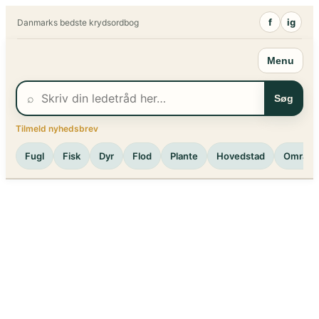
Spring
f
ig
Danmarks bedste krydsordbog
til
indhold
Menu
⌕
Søg
Tilmeld nyhedsbrev
Fugl
Fisk
Dyr
Flod
Plante
Hovedstad
Område