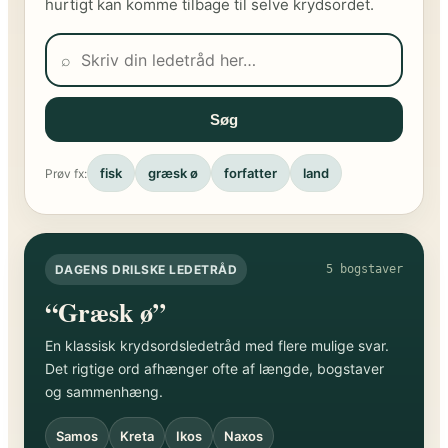
hurtigt kan komme tilbage til selve krydsordet.
⌕
Søg
fisk
græsk ø
forfatter
land
Prøv fx:
DAGENS DRILSKE LEDETRÅD
5 bogstaver
“Græsk ø”
En klassisk krydsordsledetråd med flere mulige svar.
Det rigtige ord afhænger ofte af længde, bogstaver
og sammenhæng.
Samos
Kreta
Ikos
Naxos