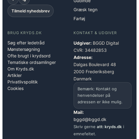
Gudinde
Græsk tegn
Tilmeld nyhedsbrev
Fartøj
BRUG KRYDS.DK
KONTAKT & UDGIVER
Søg efter ledetråd
Udgiver:
BGGD Digital
Mønstersøgning
CVR: 34482853
Ofte brugt i krydsord
Adresse:
Tematiske ordsamlinger
Dalgas Boulevard 48
Om Kryds.dk
2000 Frederiksberg
Artikler
Danmark
Privatlivspolitik
Cookies
Bemærk: Kontakt og
henvendelser på
adressen er ikke mulig.
Mail:
bggd@bggd.dk
Skriv gerne
att: kryds.dk
i
emnefeltet.