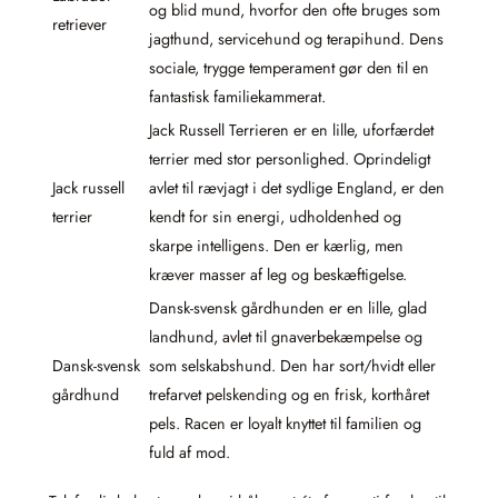
og blid mund, hvorfor den ofte bruges som
retriever
jagthund, service­hund og terapihund. Dens
sociale, trygge temperament gør den til en
fantastisk familie­kammerat.
Jack Russell Terrieren er en lille, uforfærdet
terrier med stor personlighed. Oprindeligt
Jack russell
avlet til rævjagt i det sydlige England, er den
terrier
kendt for sin energi, udholdenhed og
skarpe intelligens. Den er kærlig, men
kræver masser af leg og beskæftigelse.
Dansk-svensk gårdhunden er en lille, glad
land­hund, avlet til gnaver­bekæmpelse og
Dansk-svensk
som selskabs­hund. Den har sort/hvidt eller
gårdhund
trefarvet pelskending og en frisk, korthåret
pels. Racen er loyalt knyttet til familien og
fuld af mod.