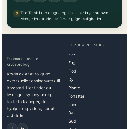
Tip: Tænk i ordlængde og klassiske krydsordsvar.
?
Mange ledetråde har flere rigtige muligheder.
POPULÆRE EMNER
Fisk
Danmarks bedste
Fugl
krydsordbog
Flod
Kryds.dk er et roligt og
Dyr
overskueligt opslagsværk til
krydsord. Her finder du
Plante
løsninger, synonymer og
Forfatter
korte forklaringer, der
Land
hjælper dig videre, når et
By
ord driller.
Gud
f
ig