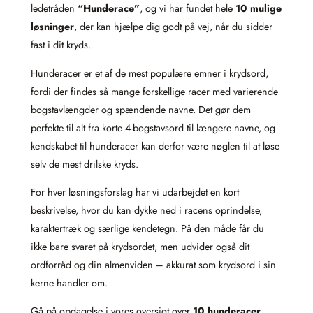
ledetråden
“Hunderace”
, og vi har fundet hele
10 mulige
løsninger
, der kan hjælpe dig godt på vej, når du sidder
fast i dit kryds.
Hunderacer er et af de mest populære emner i krydsord,
fordi der findes så mange forskellige racer med varierende
bogstavlængder og spændende navne. Det gør dem
perfekte til alt fra korte 4-bogstavsord til længere navne, og
kendskabet til hunderacer kan derfor være nøglen til at løse
selv de mest drilske kryds.
For hver løsningsforslag har vi udarbejdet en kort
beskrivelse, hvor du kan dykke ned i racens oprindelse,
karaktertræk og særlige kendetegn. På den måde får du
ikke bare svaret på krydsordet, men udvider også dit
ordforråd og din almen­viden – akkurat som krydsord i sin
kerne handler om.
Gå på opdagelse i vores oversigt over
10 hunderacer
,