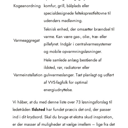
Kogeanordning
komfur, grill, bålplads eller
specialdesignede felteksprestfeltovne til
udendørs madlavning.
Teknisk enhed, der omsætter brændsel til
varme. Kan være gas-, olie-, træ- eller
Varmeaggregat
pillefyret. Indgår i centralvarmesystemer
og mobile opvarmningsløsninger.
Hele samlede anlæg bestående af
ildsted, rør, radiatorer eller
Varmeinstallation
gulvvarmeslanger. Tæt planlagt og udført
af VVS-fagfolk for optimal
energiudnyttelse.
Vi håber, at du med denne liste over 73 løsningsforslag til
ledetråden
Ildsted
har fundet præcis det ord, der passer
ind i dit krydsord. Skal du bruge et ekstra skud inspiration,
er der masser af muligheder at vælge imellem – lige fra det