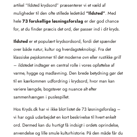
artikel “Ildsted krydsord” præsenterer vi et væld af
muligheder til den ofte stillede ledetråd
“Ildsted”
. Med
hele
73 forskellige løsningsforslag
er der god chance
for, at du finder præcis det ord, der passer ind i dit kryds.
Ildsted
er et populært krydsordsord, fordi det spænder
over både natur, kultur og hverdagsteknologi. Fra det
klassiske
pejskammer
til det moderne
ovn
eller rustikke
grill
– ildstedet indtager en central rolle i vores opfattelse af
varme, hygge og madlavning. Den brede betydning gør det
til en kærkommen udfordring i krydsord, hvor man kan
variere længde, bogstaver og nuance alt efter
sammenhængen i puslespillet.
Hos Kryds.dk har vi ikke blot listet de 73 løsningsforslag –
vi har også udarbejdet en kort beskrivelse til hvert enkelt
ord. Dermed kan du hurtigt få indsigt i ordets oprindelse,
anvendelse og lille smule kulturhistorie. På den måde får du