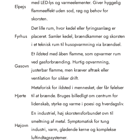
med LED-lys og varmeelementer. Giver hyggelig
Elpejs
flammeeffekt uden sod, røg og behov for
skorsten.
Det lille rum, hvor kedel eller fyringsanlæg er
Fyrhus
placeret. Samler kedel, brændkammer og skorsten
i et teknisk rum til husopvarmning via brændsel.
Et ildsted med åben flamme, som opvarmer rum
ved gasforbrænding. Hurtig opvarmning,
Gasovn
justerbar flamme, men kræver aftræk eller
ventilation for sikker drift.
Metaforisk for ildsted i mennesket, der får følelser
Hjerte
til at brænde. Bruges billedligt om centrum for
lidenskab, styrke og varme i poesi og hverdagsliv.
En industriel, høj skorstensforbundet ovn til
smeltning af metal. Symptomatisk for tung
Højovn
industri, varm, glødende kerne og komplekse
luftindtagssystemer.