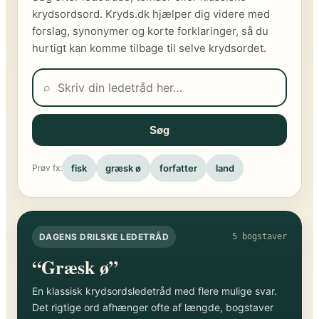
krydsordsord. Kryds.dk hjælper dig videre med
forslag, synonymer og korte forklaringer, så du
hurtigt kan komme tilbage til selve krydsordet.
⌕
Søg
fisk
græsk ø
forfatter
land
Prøv fx:
DAGENS DRILSKE LEDETRÅD
5 bogstaver
“Græsk ø”
En klassisk krydsordsledetråd med flere mulige svar.
Det rigtige ord afhænger ofte af længde, bogstaver