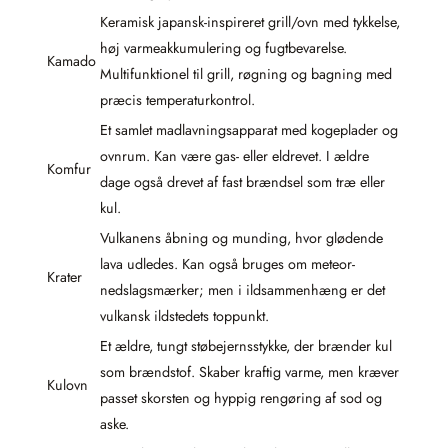
Keramisk japansk-inspireret grill/ovn med tykkelse,
høj varmeakkumulering og fugtbevarelse.
Kamado
Multifunktionel til grill, røgning og bagning med
præcis temperaturkontrol.
Et samlet madlavningsapparat med kogeplader og
ovnrum. Kan være gas- eller eldrevet. I ældre
Komfur
dage også drevet af fast brændsel som træ eller
kul.
Vulkanens åbning og munding, hvor glødende
lava udledes. Kan også bruges om meteor-
Krater
nedslagsmærker; men i ildsammenhæng er det
vulkansk ildstedets toppunkt.
Et ældre, tungt støbejernsstykke, der brænder kul
som brændstof. Skaber kraftig varme, men kræver
Kulovn
passet skorsten og hyppig rengøring af sod og
aske.