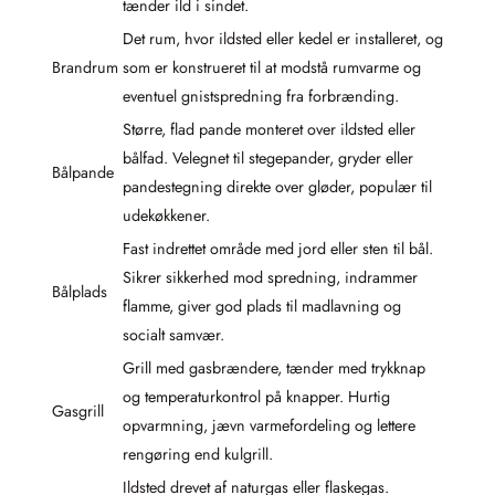
tænder ild i sindet.
Det rum, hvor ildsted eller kedel er installeret, og
Brandrum
som er konstrueret til at modstå rumvarme og
eventuel gnistspredning fra forbrænding.
Større, flad pande monteret over ildsted eller
bålfad. Velegnet til stegepander, gryder eller
Bålpande
pandestegning direkte over gløder, populær til
udekøkkener.
Fast indrettet område med jord eller sten til bål.
Sikrer sikkerhed mod spredning, indrammer
Bålplads
flamme, giver god plads til madlavning og
socialt samvær.
Grill med gasbrændere, tænder med trykknap
og temperaturkontrol på knapper. Hurtig
Gasgrill
opvarmning, jævn varmefordeling og lettere
rengøring end kulgrill.
Ildsted drevet af naturgas eller flaskegas.