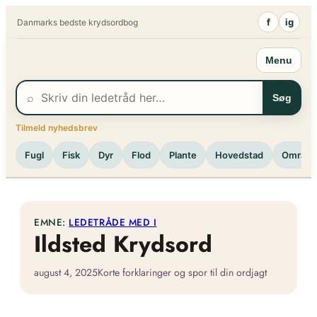
Spring
f
ig
Danmarks bedste krydsordbog
til
indhold
Menu
⌕
Søg
Tilmeld nyhedsbrev
Fugl
Fisk
Dyr
Flod
Plante
Hovedstad
Område
EMNE:
LEDETRÅDE MED I
Ildsted Krydsord
august 4, 2025
Korte forklaringer og spor til din ordjagt