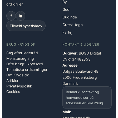
By
ord driller.
Gud
f
ig
Gudinde
Græsk tegn
Tilmeld nyhedsbrev
Fartøj
BRUG KRYDS.DK
KONTAKT & UDGIVER
Søg efter ledetråd
Udgiver:
BGGD Digital
Mønstersøgning
CVR: 34482853
Ofte brugt i krydsord
Adresse:
Tematiske ordsamlinger
Dalgas Boulevard 48
Om Kryds.dk
2000 Frederiksberg
Artikler
Danmark
Privatlivspolitik
Cookies
Bemærk: Kontakt og
henvendelser på
adressen er ikke mulig.
Mail:
bggd@bggd.dk