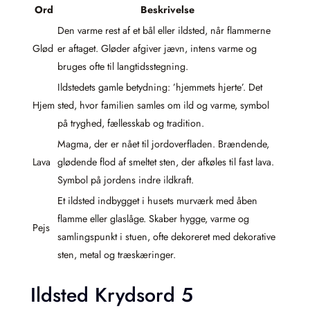
Ord
Beskrivelse
Den varme rest af et bål eller ildsted, når flammerne
Glød
er aftaget. Gløder afgiver jævn, intens varme og
bruges ofte til langtidsstegning.
Ildstedets gamle betydning: ’hjemmets hjerte’. Det
Hjem
sted, hvor familien samles om ild og varme, symbol
på tryghed, fællesskab og tradition.
Magma, der er nået til jordoverfladen. Brændende,
Lava
glødende flod af smeltet sten, der afkøles til fast lava.
Symbol på jordens indre ildkraft.
Et ildsted indbygget i husets murværk med åben
flamme eller glaslåge. Skaber hygge, varme og
Pejs
samlingspunkt i stuen, ofte dekoreret med dekorative
sten, metal og træskæringer.
Ildsted Krydsord 5