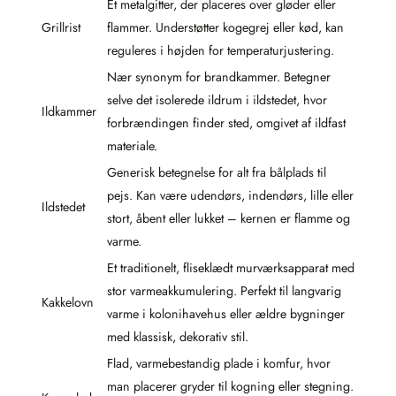
Et metalgitter, der placeres over gløder eller
Grillrist
flammer. Understøtter kogegrej eller kød, kan
reguleres i højden for temperaturjustering.
Nær synonym for brandkammer. Betegner
selve det isolerede ildrum i ildstedet, hvor
Ildkammer
forbrændingen finder sted, omgivet af ildfast
materiale.
Generisk betegnelse for alt fra bålplads til
pejs. Kan være udendørs, indendørs, lille eller
Ildstedet
stort, åbent eller lukket – kernen er flamme og
varme.
Et traditionelt, fliseklædt murværksapparat med
stor varmeakkumulering. Perfekt til langvarig
Kakkelovn
varme i kolonihavehus eller ældre bygninger
med klassisk, dekorativ stil.
Flad, varmebestandig plade i komfur, hvor
man placerer gryder til kogning eller stegning.