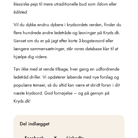
klassiske
pejs
til mere utraditionelle bud som
ildovn
eller
bålsted
.
Vil du dykke endnu dybere i krydsordets verden, finder du
flere hundrede andre ledetråde og løsninger på Kryds.dk.
Uanset om du er på jagt efter korte 3-bogstavsord eller
længere sammensætninger, står vores database klar til at
hjælpe dig videre.
Tøv ikke med at vende tilbage, hver gang en udfordrende
ledetråd driller. Vi opdaterer løbende med nye forslag og
populære temaer, så du altid kan være et skridt foran i dit
næste krydsord. God fornøjelse – og på gensyn på
Kryds.dk!
Del indlægget
Facebook
X
LinkedIn