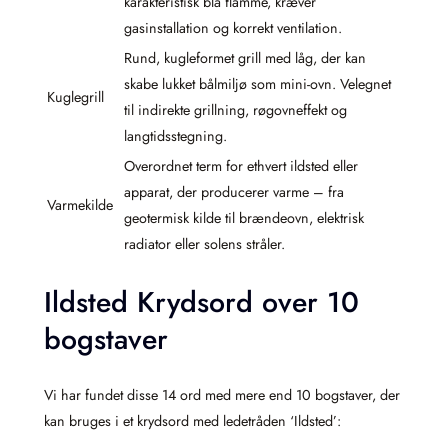
karakteristisk blå flamme, kræver
gasinstallation og korrekt ventilation.
Rund, kugleformet grill med låg, der kan
skabe lukket bålmiljø som mini-ovn. Velegnet
Kuglegrill
til indirekte grillning, røgovneffekt og
langtidsstegning.
Overordnet term for ethvert ildsted eller
apparat, der producerer varme – fra
Varmekilde
geotermisk kilde til brændeovn, elektrisk
radiator eller solens stråler.
Ildsted Krydsord over 10
bogstaver
Vi har fundet disse 14 ord med mere end 10 bogstaver, der
kan bruges i et krydsord med ledetråden ‘Ildsted’: