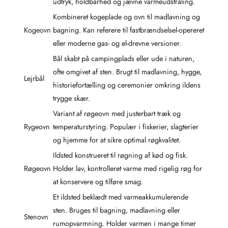
udtryk, holdbarhed og jævne varmeudstråling.
Kombineret kogeplade og ovn til madlavning og
Kogeovn
bagning. Kan referere til fastbrændselsel-opereret
eller moderne gas- og el-drevne versioner.
Bål skabt på campingplads eller ude i naturen,
ofte omgivet af sten. Brugt til madlavning, hygge,
Lejrbål
historiefortælling og ceremonier omkring ildens
trygge skær.
Variant af røgeovn med justerbart træk og
Rygeovn
temperaturstyring. Populær i fiskerier, slagterier
og hjemme for at sikre optimal røgkvalitet.
Ildsted konstrueret til røgning af kød og fisk.
Røgeovn
Holder lav, kontrolleret varme med rigelig røg for
at konservere og tilføre smag.
Et ildsted beklædt med varmeakkumulerende
sten. Bruges til bagning, madlavning eller
Stenovn
rumopvarmning. Holder varmen i mange timer