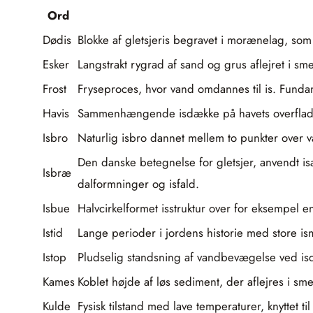
Ord
Dødis
Blokke af gletsjeris begravet i morænelag, so
Esker
Langstrakt rygrad af sand og grus aflejret i s
Frost
Fryseproces, hvor vand omdannes til is. Fund
Havis
Sammenhængende isdække på havets overflade, da
Isbro
Naturlig isbro dannet mellem to punkter over v
Den danske betegnelse for gletsjer, anvendt i
Isbræ
dalformninger og isfald.
Isbue
Halvcirkelformet isstruktur over for eksempel 
Istid
Lange perioder i jordens historie med store ism
Istop
Pludselig standsning af vandbevægelse ved isda
Kames
Koblet højde af løs sediment, der aflejres i sm
Kulde
Fysisk tilstand med lave temperaturer, knyttet t