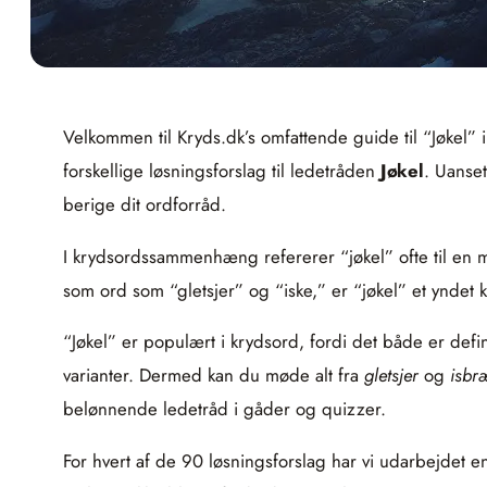
Velkommen til Kryds.dk’s omfattende guide til “Jøkel”
forskellige løsningsforslag til ledetråden
Jøkel
. Uanset
berige dit ordforråd.
I krydsordssammenhæng refererer “jøkel” ofte til en m
som ord som “gletsjer” og “iske,” er “jøkel” et yndet 
“Jøkel” er populært i krydsord, fordi det både er defin
varianter. Dermed kan du møde alt fra
gletsjer
og
isbr
belønnende ledetråd i gåder og quizzer.
For hvert af de 90 løsningsforslag har vi udarbejdet e