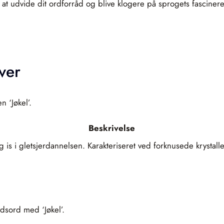
så at udvide dit ordforråd og blive klogere på sprogets fascin
ver
n ‘Jøkel’.
Beskrivelse
s i gletsjerdannelsen. Karakteriseret ved forknusede krystaller
dsord med ‘Jøkel’.