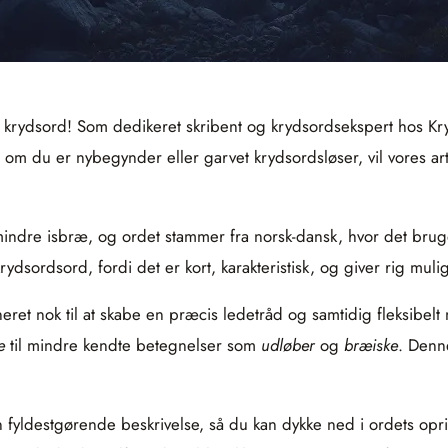
 i krydsord! Som dedikeret skribent og krydsordsekspert hos K
 om du er nybegynder eller garvet krydsordsløser, vil vores ar
indre isbræ, og ordet stammer fra norsk-dansk, hvor det brug
krydsordsord, fordi det er kort, karakteristisk, og giver rig m
eret nok til at skabe en præcis ledetråd og samtidig fleksibelt
æ
til mindre kendte betegnelser som
udløber
og
bræiske
. Denn
n fyldestgørende beskrivelse, så du kan dykke ned i ordets opr