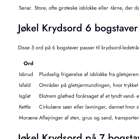
Serac
Store, ofte groteske isblokke eller -tårne, der
Jøkel Krydsord 6 bogstaver
Disse 5 ord på 6 bogstaver passer til krydsord-ledetråd
Ord
Isbrud
Pludselig frigørelse af isblokke fra gletsje
Isfald
Områder på gletsjermundingen, hvor trykket fa
Isglat
Ekstrem glathed forårsaget af et tyndt vand- e
Kettle
Cirkulære søer eller lavninger, dannet hvor 
Moræne
Aflejringer af sten, grus og sand, transporte
Jøkel Krydsord på 7 bogsta