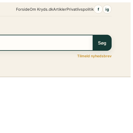
Forside
Om Kryds.dk
Artikler
Privatlivspolitik
f
ig
Søg
Tilmeld nyhedsbrev