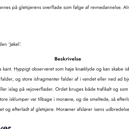
 dannes på gletsjerens overflade som følge af revnedannelse. Al
en ‘Jøkel’.
Beskrivelse
rens kant. Hyppigt observeret som høje knæklyde og kan skabe i
lder, og store isfragmenter falder af i vandet eller ned ad bj
ller islag på vejoverflader. Ordet bruges både trafikalt og som m
store isklumper var tilbage i moræne, og de smeltede, så efter
ret og efterladt af gletsjere. Moræner afslører isens udbredels
ver