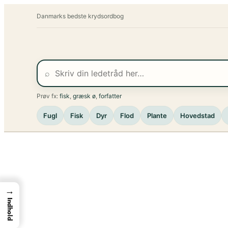
Spring
Danmarks bedste krydsordbog
til
indhold
⌕
Prøv fx:
fisk
,
græsk ø
,
forfatter
Fugl
Fisk
Dyr
Flod
Plante
Hovedstad
→
Indhold