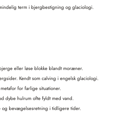
mindelig term i bjergbestigning og glaciologi.
sbjerge eller løse blokke blandt moræner.
ergsider. Kendt som calving i engelsk glaciologi.
etafor for farlige situationer.
lod dybe hulrum ofte fyldt med vand.
e og bevægelsesretning i tidligere tider.