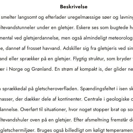
Beskrivelse
m smelter langsomt og efterlader uregelmæssige søer og lavning
meltevandstunneler under en gletsjer. Eskere ses som bugtede h
amental ved gletsjerdannelse, men også almindeligt meteorolo
nnet af frosset havvand. Adskiller sig fra gletsjeris ved sin
and eller sprækker på en gletsjer. Flygtig struktur, som bryder
sær i Norge og Grønland. En strøm af kompakt is, der glider n
en sprækkedal på gletscheroverfladen. Spændingsfeltet i isen 
asser, der dækker dele af kontinenter. Centrale i geologiske o
nnelse. Overført til situationer, hvor noget stopper brat op so
eltevandshuler oven på en gletsjer. Efter afsmeltning fremstår 
il gletschermiljøer. Bruges også billedligt om køligt temperament