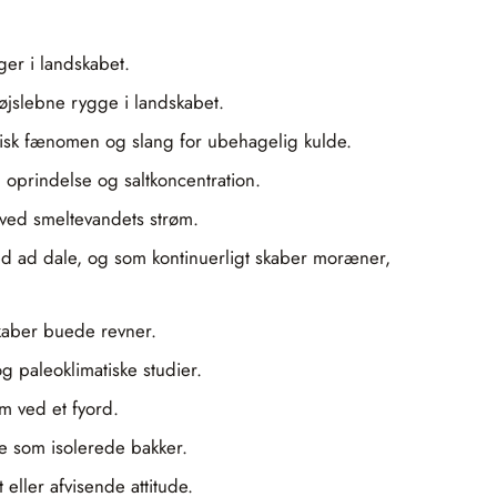
er i landskabet.
øjslebne rygge i landskabet.
gisk fænomen og slang for ubehagelig kulde.
 oprindelse og saltkoncentration.
 ved smeltevandets strøm.
ed ad dale, og som kontinuerligt skaber moræner,
skaber buede revner.
g paleoklimatiske studier.
m ved et fyord.
de som isolerede bakker.
 eller afvisende attitude.