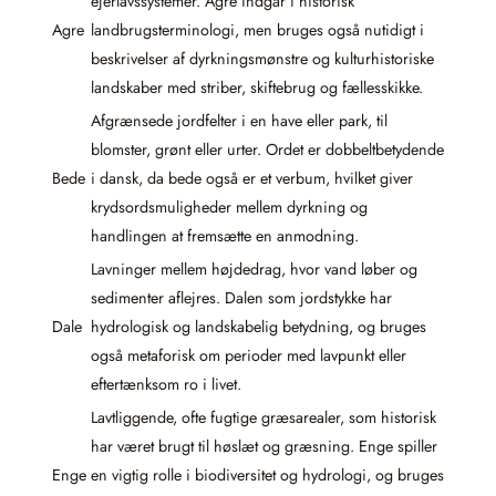
ejerlavssystemer. Agre indgår i historisk
Agre
landbrugsterminologi, men bruges også nutidigt i
beskrivelser af dyrkningsmønstre og kulturhistoriske
landskaber med striber, skiftebrug og fællesskikke.
Afgrænsede jordfelter i en have eller park, til
blomster, grønt eller urter. Ordet er dobbeltbetydende
Bede
i dansk, da bede også er et verbum, hvilket giver
krydsordsmuligheder mellem dyrkning og
handlingen at fremsætte en anmodning.
Lavninger mellem højdedrag, hvor vand løber og
sedimenter aflejres. Dalen som jordstykke har
Dale
hydrologisk og landskabelig betydning, og bruges
også metaforisk om perioder med lavpunkt eller
eftertænksom ro i livet.
Lavtliggende, ofte fugtige græsarealer, som historisk
har været brugt til høslæt og græsning. Enge spiller
Enge
en vigtig rolle i biodiversitet og hydrologi, og bruges