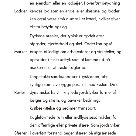
en ejendom eller en lodsejer. I overført betydning
Lodder
kendes lod som en andel eller skæbne, og lodder
kan også være små numre i et lotteri, hvilket giver
ekstra betydningslag.
Dyrkede arealer, der typisk er opdelt efter
afgrøder, ejerforhold og skel. Ordet kan også
Marker
bruges billedligt om arbejdsfelter og virkefelter, og
optræder i faste udtryk som at komme ud på
marken eller at høste frugterne.
Langstrakte sanddannelser i kystzonen, ofte
synlige som lave rygge parallelt med kysten. De er
Revler
dynamiske, halvt tilknyttede jordstykker formet af
bølger og strøm, og påvirker badning,
kystbeskyttelse og sedimenttransport.
Kugleformede rum eller indflydelsesområder, fx
den offentlige eller private sfære. Som jordstykker
Sfærer
i overført forstand peger sfærer på afgrænsede