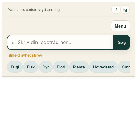
Spring
f
ig
Danmarks bedste krydsordbog
til
indhold
Menu
⌕
Søg
Tilmeld nyhedsbrev
Fugl
Fisk
Dyr
Flod
Plante
Hovedstad
Område