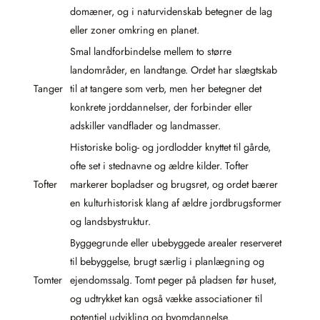
domæner, og i naturvidenskab betegner de lag
eller zoner omkring en planet.
Smal landforbindelse mellem to større
landområder, en landtange. Ordet har slægtskab
Tanger
til at tangere som verb, men her betegner det
konkrete jorddannelser, der forbinder eller
adskiller vandflader og landmasser.
Historiske bolig- og jordlodder knyttet til gårde,
ofte set i stednavne og ældre kilder. Tofter
Tofter
markerer bopladser og brugsret, og ordet bærer
en kulturhistorisk klang af ældre jordbrugsformer
og landsbystruktur.
Byggegrunde eller ubebyggede arealer reserveret
til bebyggelse, brugt særlig i planlægning og
Tomter
ejendomssalg. Tomt peger på pladsen før huset,
og udtrykket kan også vække associationer til
potentiel udvikling og byomdannelse.