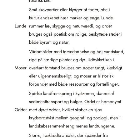
retorisk kile.
Små skovpartier eller klynger af træer, ofte i
kulturlandskabet nær marker og enge. Lunde
Lunde
rummer læ, skygge og naturværdi, og ordet
bruges også poetisk om rolige, beskyttede steder i
både byrum og natur.
Vådområder med tørvedannelse og høj vandstand,
rige på særlige planter og dyr. Udtrykket kan i
Moser
overført forstand bruges om noget tungt, klæbrigt
eller uigennemskueligt, og moser er historisk
forbundet med både ressourcer og fortællinger.
Spidse landfremspring i kystzonen, dannet af
sedimenttransport og bølger. Ordet er homonymt
Odder
med dyret odder, hvilket skaber en sjov
krydsordstvist mellem geografi og zoologi, men i
landskabssammenhæng menes landtungerne.
Større, træklædte arealer, der spænder fra