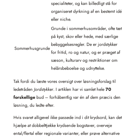
specialiteter, og kan billedligt stå for
organiseret dyrkning af en bestemt idé
eller niche.
Grunde i sommerhusområder, ofte tæt
på kyst, skov eller hede, med særlige
bebyggelsesregler. De er jordstykker
Sommerhusgrunde
for fritid, ro og natur, og er præget af
sæson, kulturarv og restriktioner om
helårsbeboelse og udnyttelse.
Tak fordi du læste vores oversigt over løsningsforslag til
ledetråden
Jordstykker
. I artiklen har vi samlet hele
70
forskellige
bud – forhåbentlig var én af dem præcis den
løsning, du ledte efter.
Hvis svaret alligevel ikke passede ind i dit krydsord, kan det
hjælpe at dobbelttjekke krydsende bogstaver, overveje
ental/flertal eller regionale varianter, eller prøve alternative