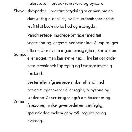
naturskove til produktionsskove og bynære
Skove
skovparker. I overført betydning taler man om en
skov af flag eller skilte, hvilket understreger ordets
kraft til at beskrive tæthed og mængde.
Vandmættede, mudrede områder med tæt
vegetation og langsom nedbrydning. Sump bruges
ofte metaforisk om uigennemsigtighed, korruption
Sumpe
eller noget, man kan synke ned i, hvilket gør ordet
flerdimensionelt i sproglig og krydsordsmæssig
forstand.
Bælter eller afgrænsede striber af land med
bestemte egenskaber eller regler, fx byzone og
landzone. Zoner bruges også om tidszoner og
Zoner
farezoner, hvilket giver ordet en tværfaglig
spændvidde mellem geografi, regulering og
hverdag.