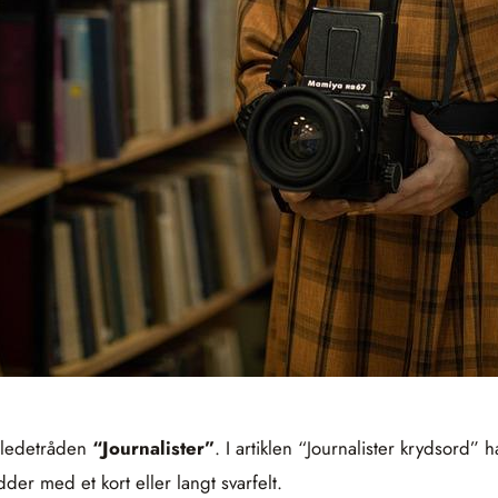
l ledetråden
“Journalister”
. I artiklen “Journalister krydsord” h
er med et kort eller langt svarfelt.