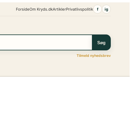
Forside
Om Kryds.dk
Artikler
Privatlivspolitik
f
ig
Søg
Tilmeld nyhedsbrev