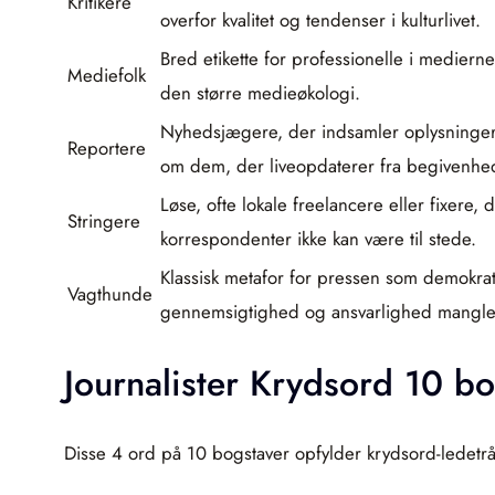
Kritikere
overfor kvalitet og tendenser i kulturlivet.
Bred etikette for professionelle i mediern
Mediefolk
den større medieøkologi.
Nyhedsjægere, der indsamler oplysninger, i
Reportere
om dem, der liveopdaterer fra begivenhed
Løse, ofte lokale freelancere eller fixere, 
Stringere
korrespondenter ikke kan være til stede.
Klassisk metafor for pressen som demokratie
Vagthunde
gennemsigtighed og ansvarlighed mangle
Journalister Krydsord 10 b
Disse 4 ord på 10 bogstaver opfylder krydsord-ledetråd