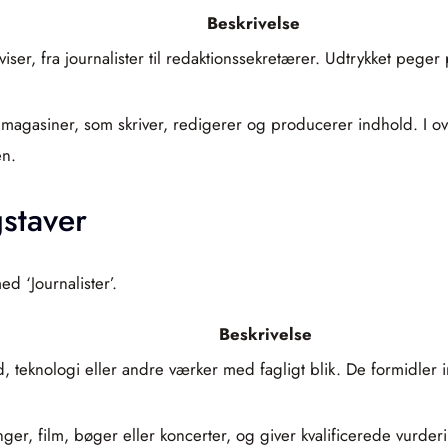
Beskrivelse
r, fra journalister til redaktionssekretærer. Udtrykket peger p
 og magasiner, som skriver, redigerer og producerer indhold. I 
en.
gstaver
d ‘Journalister’.
Beskrivelse
d, teknologi eller andre værker med fagligt blik. De formidler 
nger, film, bøger eller koncerter, og giver kvalificerede vurde