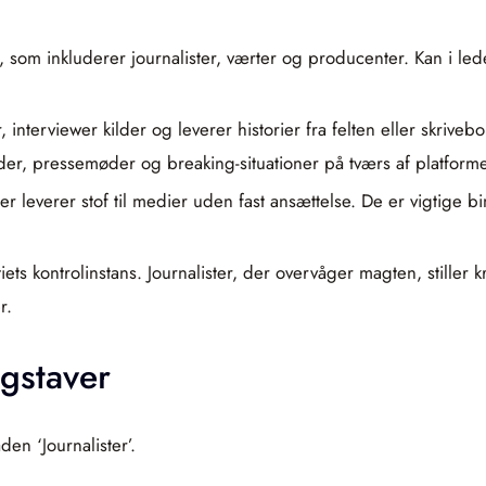
e, som inkluderer journalister, værter og producenter. Kan i l
nterviewer kilder og leverer historier fra felten eller skrive
er, pressemøder og breaking-situationer på tværs af platforme
der leverer stof til medier uden fast ansættelse. De er vigtige b
ts kontrolinstans. Journalister, der overvåger magten, stiller k
r.
ogstaver
en ‘Journalister’.