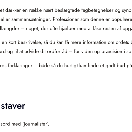
di det dækker en række nært beslægtede fagbetegnelser og syn
tal eller sammensætninger. Professioner som denne er populære
rdlængder – noget, der ofte hjælper med at låse resten af opg
t en kort beskrivelse, så du kan få mere information om ordets
ord og til at udvide dit ordforråd – for viden og præcision i s
 deres forklaringer – både så du hurtigt kan finde et godt bud 
staver
ord med ‘Journalister’.