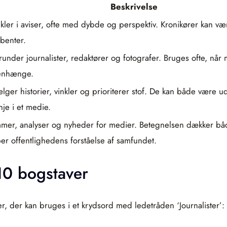
Beskrivelse
ler i aviser, ofte med dybde og perspektiv. Kronikører kan være
benter.
runder journalister, redaktører og fotografer. Bruges ofte, nå
menhænge.
lger historier, vinkler og prioriterer stof. De kan både være 
nje i et medie.
ummer, analyser og nyheder for medier. Betegnelsen dækker båd
r offentlighedens forståelse af samfundet.
 10 bogstaver
, der kan bruges i et krydsord med ledetråden ‘Journalister’: