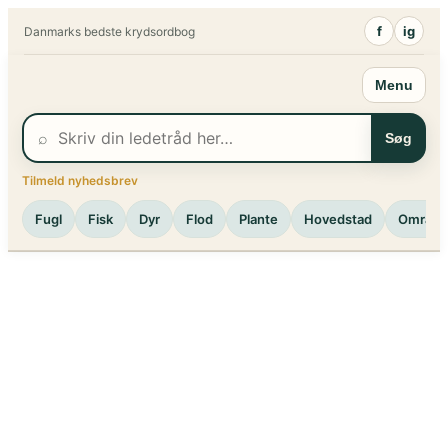
Spring
f
ig
Danmarks bedste krydsordbog
til
indhold
Menu
⌕
Søg
Tilmeld nyhedsbrev
Fugl
Fisk
Dyr
Flod
Plante
Hovedstad
Område