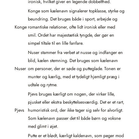
ironisk, hvilket giver en legende dobbelthed.
Konge som kælenavn signalerer topklasse, styrke og
beundring. Det bruges både i sport, arbejde og
Konge
romantiske relationer, ofte lidt ironisk eller med
smil. Ordet har majestætisk tyngde, der gør en
simpel tiltale til en lille fanfare.
Nuser stammer fra verbet at nusse og indfanger en
blid, kælen stemning. Det bruges som kælenavn
Nuser
om personer, der er søde og putteglade. Tonen er
munter og kærlig, med et tydeligt hjemligt præg i
udtale og rytme.
Pjevs bruges kærligt om nogen, der virker lille,
pjusket eller ekstra beskyttelsesværdig. Det er et rart,
Pjevs
humoristisk ord, der ikke tager sig selv for alvorligt.
Som kælenavn passer det til både børn og voksne
med glimt i øjet.
Putte er et blødt, kærligt kaldenavn, som peger mod