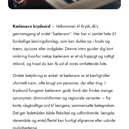
Kælenavn krydsord
– Velkommen til Kryds.dk’s
gennemgang af ordet “kælenavn”. Her har vi samlet hele 61
forskellige løsningsforslag, som kan dukke op i kryds og
tværs, quizzer eller ordgåder. Denne intro guider dig kort
omkring hvorfor netop kælenavn er et så hyppigt og nyttigt
stikord, og hvad du kan få ud af vores omfattende liste.
Ordets betydning er enkel: et kælenavn er et kærligt eller
uformelt navn, ofte brugt om personer, dyr eller ting. I
krydsord fungerer kælenavn godt, fordi der findes mange
synonymer, diminutivformer og regionale varianter – fra
korte, slagkraftige ord til længere, sammensatte betegnelser.
Det gør ledetråden både fleksibel og udfordrende: længde,
stavemåde og ental/flertal kan hurtigt afgrænse eller udvide
mulighederne.