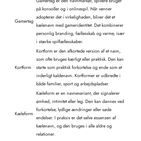
Gamertag er den navnmarkør, spillere bruger
på konsoller og i onlinespil. Når venner
adopterer det i virkeligheden, bliver det et
Gamertag
kælenavn med gameridentitet. Det kombinerer
personlig branding, fællesskab og varme, især
i stærke spilfællesskaber.
Kortform er den afkortede version af et navn,
som ofte bruges kærligt eller praktisk. Den kan
Kortform
starte som praktisk forkortelse og ende som et
inderligt kaldenavn. Kortformer er udbredte i
både familier, sport og arbejdspladser.
Kæleform er en navnevariant, der signalerer
ømhed, intimitet eller leg. Den kan dannes ved
forkortelse, lydlige ændringer eller søde
Kæleform
endelser. I praksis er det selve essensen af
kælenavn, og den bruges i alle aldre og
relationer.