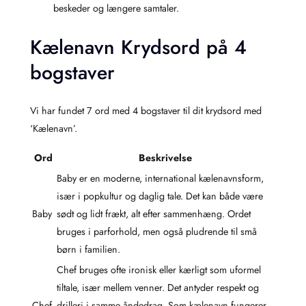
beskeder og længere samtaler.
Kælenavn Krydsord på 4
bogstaver
Vi har fundet 7 ord med 4 bogstaver til dit krydsord med
‘Kælenavn’.
Ord
Beskrivelse
Baby er en moderne, international kælenavnsform,
især i popkultur og daglig tale. Det kan både være
Baby
sødt og lidt frækt, alt efter sammenhæng. Ordet
bruges i parforhold, men også pludrende til små
børn i familien.
Chef bruges ofte ironisk eller kærligt som uformel
tiltale, især mellem venner. Det antyder respekt og
Chef
drilleri i samme åndedrag. Som kælenavn fungerer