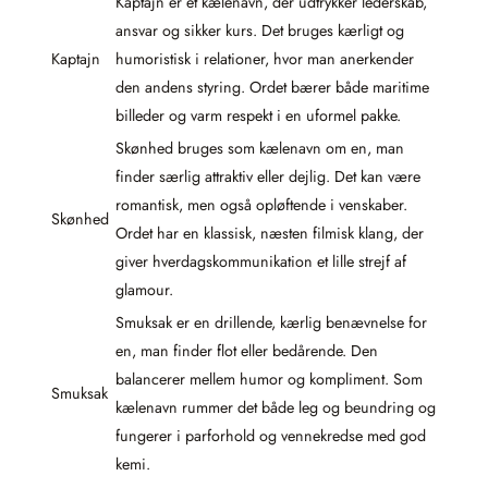
Kaptajn er et kælenavn, der udtrykker lederskab,
ansvar og sikker kurs. Det bruges kærligt og
Kaptajn
humoristisk i relationer, hvor man anerkender
den andens styring. Ordet bærer både maritime
billeder og varm respekt i en uformel pakke.
Skønhed bruges som kælenavn om en, man
finder særlig attraktiv eller dejlig. Det kan være
romantisk, men også opløftende i venskaber.
Skønhed
Ordet har en klassisk, næsten filmisk klang, der
giver hverdagskommunikation et lille strejf af
glamour.
Smuksak er en drillende, kærlig benævnelse for
en, man finder flot eller bedårende. Den
balancerer mellem humor og kompliment. Som
Smuksak
kælenavn rummer det både leg og beundring og
fungerer i parforhold og vennekredse med god
kemi.