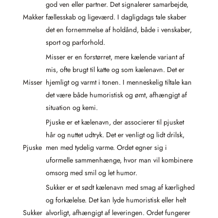
god ven eller partner. Det signalerer samarbejde,
Makker
fællesskab og ligeværd. I dagligdags tale skaber
det en fornemmelse af holdånd, både i venskaber,
sport og parforhold.
Misser er en forstørret, mere kælende variant af
mis, ofte brugt til katte og som kælenavn. Det er
Misser
hjemligt og varmt i tonen. I menneskelig tiltale kan
det være både humoristisk og ømt, afhængigt af
situation og kemi.
Pjuske er et kælenavn, der associerer til pjusket
hår og nuttet udtryk. Det er venligt og lidt drilsk,
Pjuske
men med tydelig varme. Ordet egner sig i
uformelle sammenhænge, hvor man vil kombinere
omsorg med smil og let humor.
Sukker er et sødt kælenavn med smag af kærlighed
og forkælelse. Det kan lyde humoristisk eller helt
Sukker
alvorligt, afhængigt af leveringen. Ordet fungerer