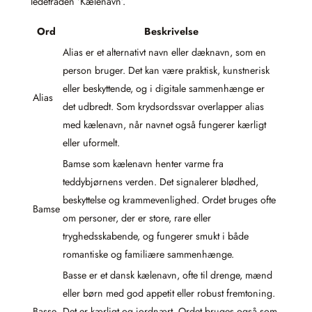
ledetråden ‘Kælenavn’.
Ord
Beskrivelse
Alias er et alternativt navn eller dæknavn, som en
person bruger. Det kan være praktisk, kunstnerisk
eller beskyttende, og i digitale sammenhænge er
Alias
det udbredt. Som krydsordssvar overlapper alias
med kælenavn, når navnet også fungerer kærligt
eller uformelt.
Bamse som kælenavn henter varme fra
teddybjørnens verden. Det signalerer blødhed,
beskyttelse og krammevenlighed. Ordet bruges ofte
Bamse
om personer, der er store, rare eller
tryghedsskabende, og fungerer smukt i både
romantiske og familiære sammenhænge.
Basse er et dansk kælenavn, ofte til drenge, mænd
eller børn med god appetit eller robust fremtoning.
Basse
Det er kærligt og jordnært. Ordet bruges også som