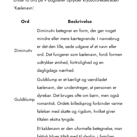
Disse 10 ord på 9 bogstaver opfylder krydsord-ledetråden
‘Kælenavn’.
Ord
Beskrivelse
Diminutiv betegner en form, der gør noget
mindre eller mere kærtegnende. I navnebrug
er det den lille, søde udgave af et navn eller
Diminutiv
ord. Det fungerer som kælenavn, fordi formen
udtrykker ømhed, fortrolighed og en
dagligdags nærhed.
Guldklump er et kærligt og værdiladet
kælenavn, der understreger, at personen er
dyrebar. Det bruges ofte om børn, men også
Guldklump
romantisk. Ordets billedsprog forbinder varme
følelser med skatte og rigdom, hvilket giver
tiltalen ekstra tyngde.
Et kaldenavn er den uformelle betegnelse, man
faktisk bliver tiltalt med til daglig, i familien,