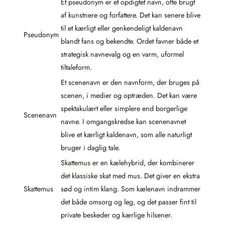
Et pseudonym er et opdigtet navn, ofte brugt
af kunstnere og forfattere. Det kan senere blive
til et kærligt eller genkendeligt kaldenavn
Pseudonym
blandt fans og bekendte. Ordet favner både et
strategisk navnevalg og en varm, uformel
tiltaleform.
Et scenenavn er den navnform, der bruges på
scenen, i medier og optræden. Det kan være
spektakulært eller simplere end borgerlige
Scenenavn
navne. I omgangskredse kan scenenavnet
blive et kærligt kaldenavn, som alle naturligt
bruger i daglig tale.
Skattemus er en kælehybrid, der kombinerer
det klassiske skat med mus. Det giver en ekstra
Skattemus
sød og intim klang. Som kælenavn indrammer
det både omsorg og leg, og det passer fint til
private beskeder og kærlige hilsener.