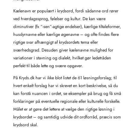
Kælenavn er populært i krydsord, fordi sådanne ord rører
ved hverdagssprog, følelser og kultur. De kan være
diminutiver (fx “-sen”-agtige endelser), kærlige tiltaleformer,
husdyrnavne eller kærlige øgenavne – og ofte findes flere
rigtige svar afhængigt af krydsordets tema eller
sværhedsgrad. Desuden giver kælenavne mulighed for
variationer i stavning og dialekt, hvilket gør ledetråden
perfekt til både lette og svære opgaver.
På Kryds.dk har vi ikke blot listet de 61 løsningsforslag; til
hvert enkelt forslag har vi skrevet en kort beskrivelse, så du
kan forstå nuancen i ordet, se eksempler på brug og få små
forklaringer på eventuelle regionale eller kulturelle forskelle.
Målet er at gøre det lettere at vælge den rigtige løsning i
krydsordet – og samtidig udvide dit ordforråd, præcis som
krydsord skal.