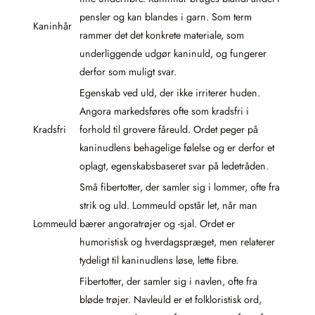
pensler og kan blandes i garn. Som term
Kaninhår
rammer det det konkrete materiale, som
underliggende udgør kaninuld, og fungerer
derfor som muligt svar.
Egenskab ved uld, der ikke irriterer huden.
Angora markedsføres ofte som kradsfri i
Kradsfri
forhold til grovere fåreuld. Ordet peger på
kaninudlens behagelige følelse og er derfor et
oplagt, egenskabsbaseret svar på ledetråden.
Små fibertotter, der samler sig i lommer, ofte fra
strik og uld. Lommeuld opstår let, når man
Lommeuld
bærer angoratrøjer og -sjal. Ordet er
humoristisk og hverdagspræget, men relaterer
tydeligt til kaninudlens løse, lette fibre.
Fibertotter, der samler sig i navlen, ofte fra
bløde trøjer. Navleuld er et folkloristisk ord,