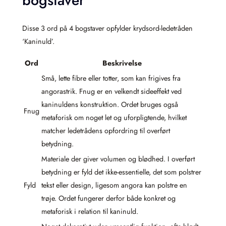
bogstaver
Disse 3 ord på 4 bogstaver opfylder krydsord-ledetråden
‘Kaninuld’.
Ord
Beskrivelse
Små, lette fibre eller totter, som kan frigives fra
angorastrik. Fnug er en velkendt sideeffekt ved
kaninuldens konstruktion. Ordet bruges også
Fnug
metaforisk om noget let og uforpligtende, hvilket
matcher ledetrådens opfordring til overført
betydning.
Materiale der giver volumen og blødhed. I overført
betydning er fyld det ikke-essentielle, det som polstrer
Fyld
tekst eller design, ligesom angora kan polstre en
trøje. Ordet fungerer derfor både konkret og
metaforisk i relation til kaninuld.