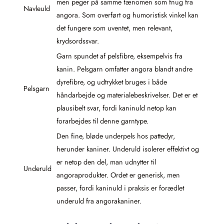
men peger på samme fænomen som fnug fra
Navleuld
angora. Som overført og humoristisk vinkel kan
det fungere som uventet, men relevant,
krydsordssvar.
Garn spundet af pelsfibre, eksempelvis fra
kanin. Pelsgarn omfatter angora blandt andre
dyrefibre, og udtrykket bruges i både
Pelsgarn
håndarbejde og materialebeskrivelser. Det er et
plausibelt svar, fordi kaninuld netop kan
forarbejdes til denne garntype.
Den fine, bløde underpels hos pattedyr,
herunder kaniner. Underuld isolerer effektivt og
er netop den del, man udnytter til
Underuld
angoraprodukter. Ordet er generisk, men
passer, fordi kaninuld i praksis er forædlet
underuld fra angorakaniner.