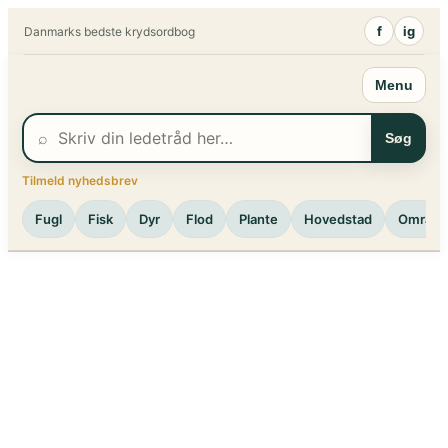
Spring
f
ig
Danmarks bedste krydsordbog
til
indhold
Menu
⌕
Søg
Tilmeld nyhedsbrev
Fugl
Fisk
Dyr
Flod
Plante
Hovedstad
Område