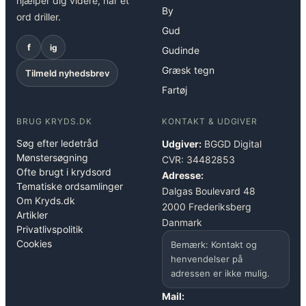
hjælper dig videre, når et
By
ord driller.
Gud
f
ig
Gudinde
Græsk tegn
Tilmeld nyhedsbrev
Fartøj
BRUG KRYDS.DK
KONTAKT & UDGIVER
Søg efter ledetråd
Udgiver:
BGGD Digital
Mønstersøgning
CVR: 34482853
Ofte brugt i krydsord
Adresse:
Tematiske ordsamlinger
Dalgas Boulevard 48
Om Kryds.dk
2000 Frederiksberg
Artikler
Danmark
Privatlivspolitik
Cookies
Bemærk: Kontakt og
henvendelser på
adressen er ikke mulig.
Mail: