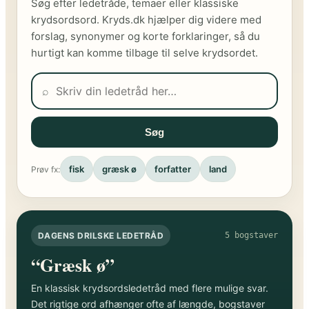
Søg efter ledetråde, temaer eller klassiske
krydsordsord. Kryds.dk hjælper dig videre med
forslag, synonymer og korte forklaringer, så du
hurtigt kan komme tilbage til selve krydsordet.
⌕
Søg
fisk
græsk ø
forfatter
land
Prøv fx:
DAGENS DRILSKE LEDETRÅD
5 bogstaver
“Græsk ø”
En klassisk krydsordsledetråd med flere mulige svar.
Det rigtige ord afhænger ofte af længde, bogstaver