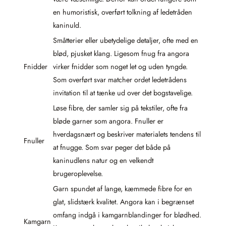
en humoristisk, overført tolkning af ledetråden
kaninuld.
Småtterier eller ubetydelige detaljer, ofte med en
blød, pjusket klang. Ligesom fnug fra angora
Fnidder
virker fnidder som noget let og uden tyngde.
Som overført svar matcher ordet ledetrådens
invitation til at tænke ud over det bogstavelige.
Løse fibre, der samler sig på tekstiler, ofte fra
bløde garner som angora. Fnuller er
hverdagsnært og beskriver materialets tendens til
Fnuller
at fnugge. Som svar peger det både på
kaninudlens natur og en velkendt
brugeroplevelse.
Garn spundet af lange, kæmmede fibre for en
glat, slidstærk kvalitet. Angora kan i begrænset
omfang indgå i kamgarnblandinger for blødhed.
Kamgarn