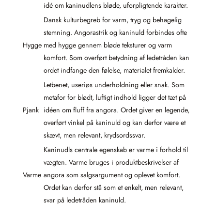
idé om kaninudlens bløde, uforpligtende karakter.
Dansk kulturbegreb for varm, tryg og behagelig
stemning. Angorastrik og kaninuld forbindes ofte
Hygge
med hygge gennem bløde teksturer og varm
komfort. Som overført betydning af ledetråden kan
ordet indfange den følelse, materialet fremkalder.
Letbenet, useriøs underholdning eller snak. Som
metafor for blødt, luftigt indhold ligger det tæt på
Pjank
idéen om fluff fra angora. Ordet giver en legende,
overført vinkel på kaninuld og kan derfor være et
skævt, men relevant, krydsordssvar.
Kaninudls centrale egenskab er varme i forhold til
vægten. Varme bruges i produktbeskrivelser af
Varme
angora som salgsargument og oplevet komfort.
Ordet kan derfor stå som et enkelt, men relevant,
svar på ledetråden kaninuld.