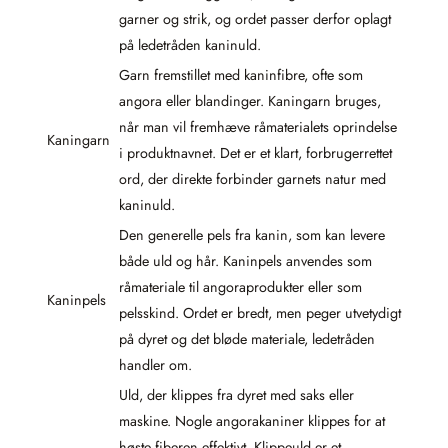
garner og strik, og ordet passer derfor oplagt
på ledetråden kaninuld.
Garn fremstillet med kaninfibre, ofte som
angora eller blandinger. Kaningarn bruges,
når man vil fremhæve råmaterialets oprindelse
Kaningarn
i produktnavnet. Det er et klart, forbrugerrettet
ord, der direkte forbinder garnets natur med
kaninuld.
Den generelle pels fra kanin, som kan levere
både uld og hår. Kaninpels anvendes som
råmateriale til angoraprodukter eller som
Kaninpels
pelsskind. Ordet er bredt, men peger utvetydigt
på dyret og det bløde materiale, ledetråden
handler om.
Uld, der klippes fra dyret med saks eller
maskine. Nogle angorakaniner klippes for at
høste fiberen effektivt. Klippeuld er et