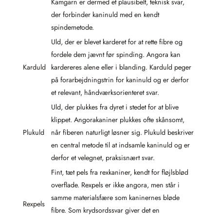
Kamgarn er dermed et plausibelt, teknisk svar,
der forbinder kaninuld med en kendt
spindemetode.
Uld, der er blevet karderet for at rette fibre og
fordele dem jævnt før spinding. Angora kan
Karduld
kardereres alene eller i blanding. Karduld peger
på forarbejdningstrin for kaninuld og er derfor
et relevant, håndværksorienteret svar.
Uld, der plukkes fra dyret i stedet for at blive
klippet. Angorakaniner plukkes ofte skånsomt,
Plukuld
når fiberen naturligt løsner sig. Plukuld beskriver
en central metode til at indsamle kaninuld og er
derfor et velegnet, praksisnært svar.
Fint, tæt pels fra rexkaniner, kendt for fløjlsblød
overflade. Rexpels er ikke angora, men står i
samme materialsfære som kaninernes bløde
Rexpels
fibre. Som krydsordssvar giver det en