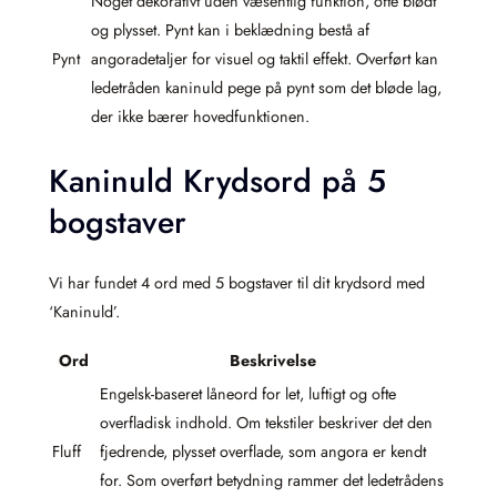
Noget dekorativt uden væsentlig funktion, ofte blødt
og plysset. Pynt kan i beklædning bestå af
Pynt
angoradetaljer for visuel og taktil effekt. Overført kan
ledetråden kaninuld pege på pynt som det bløde lag,
der ikke bærer hovedfunktionen.
Kaninuld Krydsord på 5
bogstaver
Vi har fundet 4 ord med 5 bogstaver til dit krydsord med
‘Kaninuld’.
Ord
Beskrivelse
Engelsk-baseret låneord for let, luftigt og ofte
overfladisk indhold. Om tekstiler beskriver det den
Fluff
fjedrende, plysset overflade, som angora er kendt
for. Som overført betydning rammer det ledetrådens