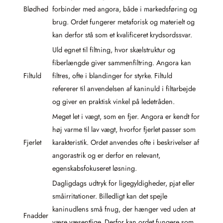
Blødhed
forbinder med angora, både i markedsføring og
brug. Ordet fungerer metaforisk og materielt og
kan derfor stå som et kvalificeret krydsordssvar.
Uld egnet til filtning, hvor skælstruktur og
fiberlængde giver sammenfiltring. Angora kan
Filtuld
filtres, ofte i blandinger for styrke. Filtuld
refererer til anvendelsen af kaninuld i filtarbejde
og giver en praktisk vinkel på ledetråden.
Meget let i vægt, som en fjer. Angora er kendt for
høj varme til lav vægt, hvorfor fjerlet passer som
Fjerlet
karakteristik. Ordet anvendes ofte i beskrivelser af
angorastrik og er derfor en relevant,
egenskabsfokuseret løsning.
Dagligdags udtryk for ligegyldigheder, pjat eller
småirritationer. Billedligt kan det spejle
kaninudlens små fnug, der hænger ved uden at
Fnadder
være væsentlige. Derfor kan ordet fungere som