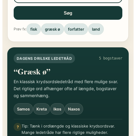
Søg
fisk
græsk ø
forfatter
land
Prøv fx:
DAGENS DRILSKE LEDETRÅD
5 bogstaver
“Græsk ø”
En klassisk krydsordsledetråd med flere mulige svar.
Det rigtige ord afhænger ofte af længde, bogstaver
og sammenhæng.
Samos
Kreta
Ikos
Naxos
Tip: Tænk i ordlængde og klassiske krydsordsvar.
?
Mange ledetråde har flere rigtige muligheder.