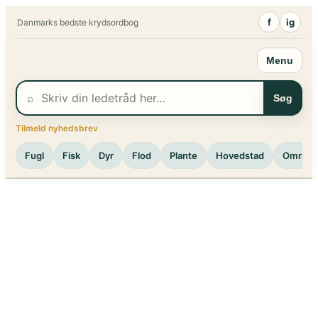
Spring
f
ig
Danmarks bedste krydsordbog
til
indhold
Menu
⌕
Søg
Tilmeld nyhedsbrev
Fugl
Fisk
Dyr
Flod
Plante
Hovedstad
Område