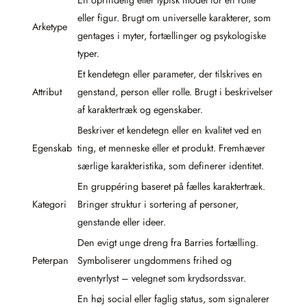
En oprindelig eller typisk model for en rolle
eller figur. Brugt om universelle karakterer, som
Arketype
gentages i myter, fortællinger og psykologiske
typer.
Et kendetegn eller parameter, der tilskrives en
Attribut
genstand, person eller rolle. Brugt i beskrivelser
af karaktertræk og egenskaber.
Beskriver et kendetegn eller en kvalitet ved en
Egenskab
ting, et menneske eller et produkt. Fremhæver
særlige karakteristika, som definerer identitet.
En gruppéring baseret på fælles karaktertræk.
Kategori
Bringer struktur i sortering af personer,
genstande eller ideer.
Den evigt unge dreng fra Barries fortælling.
Peterpan
Symboliserer ungdommens frihed og
eventyrlyst – velegnet som krydsordssvar.
En høj social eller faglig status, som signalerer