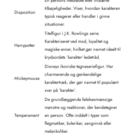
En persons medfødte eller indlærte
tilbøjeligheder. Viser, hvordan karakteren
Disposition
typisk reagerer eller handler i givne
situationer.
Titelfigur i J.K. Rowlings serie.
Karakteriseret ved mod, loyalitet og
Harrypotter
magiske evner, hvilket gør navnet ideelt til
krydsordets ’karakter’-ledetråd.
Disneys ikoniske tegneseriefigur. Har
charmerende og genkendelige
Mickeymouse
karaktertræk, der gør navnet til populært
svar på ’karakter’.
De grundlæggende følelsesmæssige
mønstre og reaktioner, der kendetegner
Temperament
en person. Ofte inddelt i typer som
flegmatiker, koleriker, sangvinsk eller
melankoliker.