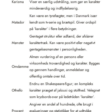
Karisma
Viser en særlig udstråling, som gør en karakter
mindeværdig og indflydelsesrig.
Kan være en tyrefægter, men i Danmark især
Matador
kendt som tv-serie og brætspil. Giver ordspil
på ’karakter’ i flere betydninger.
Gentaget struktur eller adfærd, der afslører
Mønster
karaktertræk. Kan være positivt eller negativt
gentagelsesmønster i personligheden.
Almen vurdering af en persons eller
virksomheds troværdighed og karakter. Bygges
Omdømme
op gennem handlinger, anmeldelser og
offentlig omtale over tid.
Endnu en Shakespeare-figur; en kompleks
Othello
karakter præget af jalousi og stolthed. Velegnet
som krydsords-svar på ledetråden ’karakter’.
Angiver en andel af hundrede, ofte brugt i
Procent
evalueringer og statistikker for at udtrykke