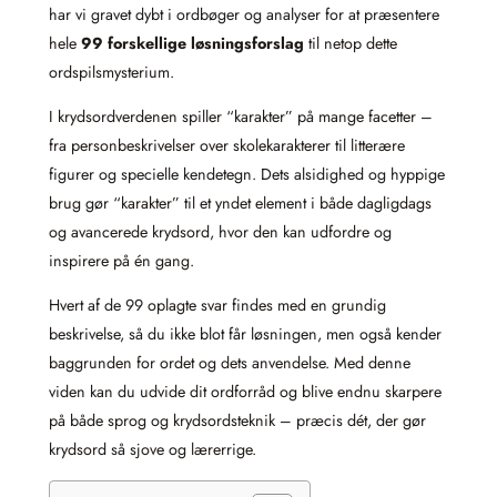
har vi gravet dybt i ordbøger og analyser for at præsentere
hele
99 forskellige løsningsforslag
til netop dette
ordspilsmysterium.
I krydsordverdenen spiller “karakter” på mange facetter –
fra personbeskrivelser over skolekarakterer til litterære
figurer og specielle kendetegn. Dets alsidighed og hyppige
brug gør “karakter” til et yndet element i både dagligdags
og avancerede krydsord, hvor den kan udfordre og
inspirere på én gang.
Hvert af de 99 oplagte svar findes med en grundig
beskrivelse, så du ikke blot får løsningen, men også kender
baggrunden for ordet og dets anvendelse. Med denne
viden kan du udvide dit ordforråd og blive endnu skarpere
på både sprog og krydsordsteknik – præcis dét, der gør
krydsord så sjove og lærerrige.