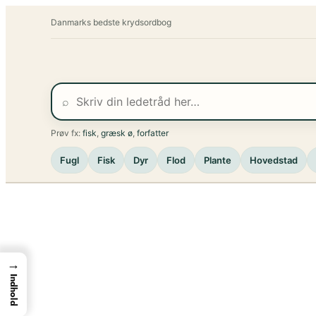
Spring
Danmarks bedste krydsordbog
til
indhold
⌕
Prøv fx:
fisk
,
græsk ø
,
forfatter
Fugl
Fisk
Dyr
Flod
Plante
Hovedstad
→
Indhold