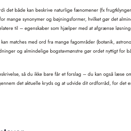
di det både kan beskrive naturlige fænomener (fx frugtklynger 
t for mange synonymer og bøjningsformer, hvilket gør det almi
at relatere til – egenskaber som hjælper med at afgrænse løsning
t kan matches med ord fra mange fagområder (botanik, astrono
ninger og almindelige bogstavmønstre gør ordet nyttigt for båd
t beskrivelse, så du ikke bare får et forslag – du kan også læs
ennem det aktuelle kryds og at udvide dit ordforråd, for det e