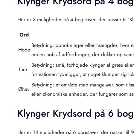
Klynger Krydsord på 4 bog
Her er 3 muligheder på 4 bogstaver, der passer til ‘Kl
Ord
Betydning: ophobninger eller mængder, hvor ele
Hobe
om en hob af udfordringer, der dukker op samti
Betydning: små, forhøjede klynger af græs eller
Tuer
formationen tydeliggør, at noget klumper sig loka
Betydning: et område med mange øer, som tilsam
Øhav
eller økonomiske enheder, der fungerer som sam
Klynger Krydsord på 6 bog
Her er 14 muligheder på 6 bogstaver, der passer til ‘K