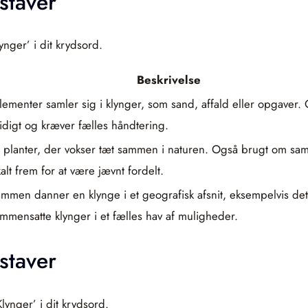
staver
ynger’ i dit krydsord.
Beskrivelse
menter samler sig i klynger, som sand, affald eller opgaver. O
digt og kræver fælles håndtering.
 planter, der vokser tæt sammen i naturen. Også brugt om samm
lt frem for at være jævnt fordelt.
men danner en klynge i et geografisk afsnit, eksempelvis det
mensatte klynger i et fælles hav af muligheder.
staver
lynger’ i dit krydsord.