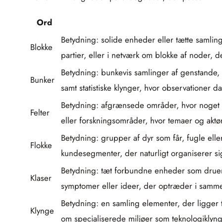
Ord
Betydning: solide enheder eller tætte samling
Blokke
partier, eller i netværk om blokke af noder,
Betydning: bunkevis samlinger af genstande, o
Bunker
samt statistiske klynger, hvor observationer da
Betydning: afgrænsede områder, hvor noget fo
Felter
eller forskningsområder, hvor temaer og aktø
Betydning: grupper af dyr som får, fugle ell
Flokke
kundesegmenter, der naturligt organiserer sig
Betydning: tæt forbundne enheder som druer,
Klaser
symptomer eller ideer, der optræder i sam
Betydning: en samling elementer, der ligger
Klynge
om specialiserede miljøer som teknologiklynge