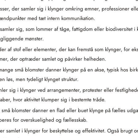
ser, der samler sig i klynger omkring emner, professioner eller 
rændpunkter med tæt intern kommunikation.
mler sig, som lommer af tåge, fattigdom eller biodiversitet i
ringliggende mønster.
f stof eller elementer, der kan fremstå som klynger, for eks
mer, der optræder samlet og påvirker helheden.
nge små blomster danner klynger på en akse, typisk hos birk e
 løs, men tydeligt klynget struktur.
 sig i klynger ved arrangementer, protester eller festlighede
aber, hvor aktivitet klumper sig i bestemte tråde.
 små blomster danner en flad eller buet klynge på fælles udg
peres for overskuelighed og fællesskab.
rer samlet i klynger for beskyttelse og effektivitet. Også bru