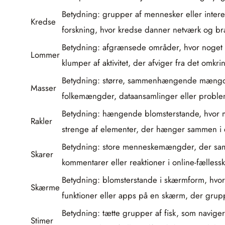
Betydning: grupper af mennesker eller interes
Kredse
forskning, hvor kredse danner netværk og b
Betydning: afgrænsede områder, hvor noget sa
Lommer
klumper af aktivitet, der afviger fra det omk
Betydning: større, sammenhængende mængder a
Masser
folkemængder, dataansamlinger eller proble
Betydning: hængende blomsterstande, hvor ma
Rakler
strenge af elementer, der hænger sammen i en
Betydning: store menneskemængder, der samler
Skarer
kommentarer eller reaktioner i online-fællessk
Betydning: blomsterstande i skærmform, hvor
Skærme
funktioner eller apps på en skærm, der grup
Betydning: tætte grupper af fisk, som navige
Stimer