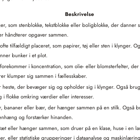
Beskrivelse
er, som stenblokke, tekstblokke eller boligblokke, der danner s
 der håndterer opgaver sammen.
fte tilfældigt placeret, som papirer, tøj eller sten i klynger.
nner bunker i et plot.
rekommer i koncentration, som olie- eller blomsterfelter, der
rer klumper sig sammen i fællesskaber.
er heste, der bevæger sig og opholder sig i klynger. Også bru
 i flokke omkring værdier eller interesser.
 bananer eller bær, der hænger sammen på en stilk. Også bru
menhæng og forstærker hinanden.
 tæt eller hænger sammen, som druer på en klase, huse i en l
r, eller statistiske grupperinger i dataanalyse og maskinlæring