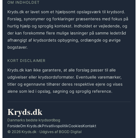
OM INDHOLDET
Kryds.dk er lavet som et hjælpsomt opslagsværk til krydsord.
Forslag, synonymer og forklaringer præsenteres med fokus på
hurtig hjælp og sproglig kontekst. Indholdet er vejledende, og
der kan forekomme flere mulige løsninger på samme ledetråd
afhængigt af krydsordets opbygning, ordlængde og øvrige
bogstaver.
KORT DISCLAIMER
Kryds.dk kan ikke garantere, at alle forslag passer til alle
udgivelser eller krydsordsformater. Eventuelle varemærker,
titler og egennavne tilhører deres respektive ejere og vises
alene som led i opslag, søgning og sproglig reference.
Kryds.dk
Danmarks bedste krydsordbog
Forside
Om Kryds.dk
Privatlivspolitik
Cookies
Kontakt
© 2026 Kryds.dk · Udgives af BGGD Digital