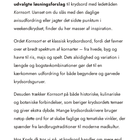
udvalgte løsningsforslag
til krydsord med ledetråden
Kornsort
. Uanset om du slås med den daglige
avisudfordring eller jagter det sidste punktum i
weekendkrydset, finder du her masser af inspiration.
Ordet
Kornsort
er et klassisk krydsordsord, fordi det favner
over et bredt spektrum af kornarter – fra hvede, byg og
havre til ris, majs og spelt. Dets alsidighed og variation i
længde og bogstavkombinationer gør det til en
kærkommen udfordring for både begyndere og garvede
krydsordsguruer.
Desuden trækker
Kornsort
på både historiske, kulinariske
og botaniske forbindelser, som beriger krydsordets temaer
og giver ekstra dybde. Mange krydsordsskrivere bruger
netop dette ord for at skabe faglige og tematiske vinkler, der
spænder fra landbrugstraditioner til moderne madkultur.
Hos Kryds.dk tror vi på, at krydsord handler om mere end