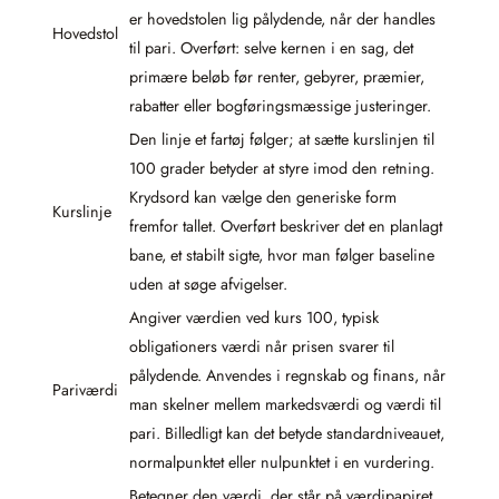
er hovedstolen lig pålydende, når der handles
Hovedstol
til pari. Overført: selve kernen i en sag, det
primære beløb før renter, gebyrer, præmier,
rabatter eller bogføringsmæssige justeringer.
Den linje et fartøj følger; at sætte kurslinjen til
100 grader betyder at styre imod den retning.
Krydsord kan vælge den generiske form
Kurslinje
fremfor tallet. Overført beskriver det en planlagt
bane, et stabilt sigte, hvor man følger baseline
uden at søge afvigelser.
Angiver værdien ved kurs 100, typisk
obligationers værdi når prisen svarer til
pålydende. Anvendes i regnskab og finans, når
Pariværdi
man skelner mellem markedsværdi og værdi til
pari. Billedligt kan det betyde standardniveauet,
normalpunktet eller nulpunktet i en vurdering.
Betegner den værdi, der står på værdipapiret,