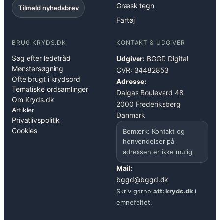
Græsk tegn
Tilmeld nyhedsbrev
Fartøj
BRUG KRYDS.DK
KONTAKT & UDGIVER
Søg efter ledetråd
Udgiver:
BGGD Digital
Mønstersøgning
CVR: 34482853
Ofte brugt i krydsord
Adresse:
Tematiske ordsamlinger
Dalgas Boulevard 48
Om Kryds.dk
2000 Frederiksberg
Artikler
Danmark
Privatlivspolitik
Cookies
Bemærk: Kontakt og
henvendelser på
adressen er ikke mulig.
Mail:
bggd@bggd.dk
Skriv gerne
att: kryds.dk
i
emnefeltet.