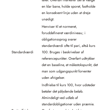
tallet. Overført markerer det at vælge
en klar bane, holde sporet, fastholde
en konsekvent linje uden at dreje
unødigt.
Henviser til et normeret,
foruddefineret værdiniveau; i
obligationssprog svarer
standardværdi ofte til pari, altså kurs
Standardværdi
100. Bruges i beskrivelser af
referencepunkter. Overført udtrykker
det en baseline, et målestokspunkt, det
man som udgangspunkt forventer
uden afvigelser.
Indfrielse til kurs 100, hvor udsteder
betaler det pålydende beløb.
Almindeligt ved udløb af
standardobligationer uden præmie.