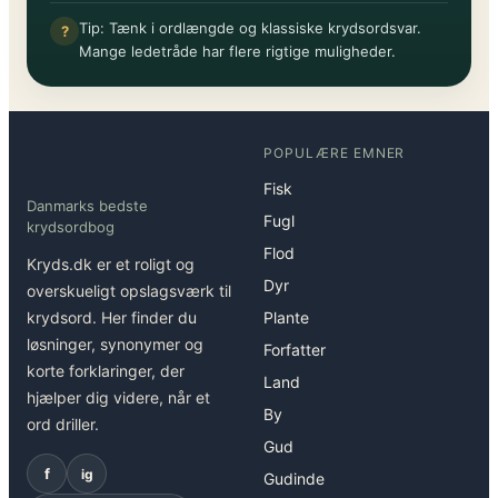
Tip: Tænk i ordlængde og klassiske krydsordsvar.
?
Mange ledetråde har flere rigtige muligheder.
POPULÆRE EMNER
Fisk
Danmarks bedste
Fugl
krydsordbog
Flod
Kryds.dk er et roligt og
Dyr
overskueligt opslagsværk til
krydsord. Her finder du
Plante
løsninger, synonymer og
Forfatter
korte forklaringer, der
Land
hjælper dig videre, når et
By
ord driller.
Gud
f
ig
Gudinde