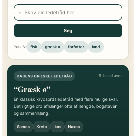
⌕
Søg
fisk
græsk ø
forfatter
land
Prøv fx:
DAGENS DRILSKE LEDETRÅD
5 bogstaver
“Græsk ø”
En klassisk krydsordsledetråd med flere mulige svar.
Det rigtige ord afhænger ofte af længde, bogstaver
og sammenhæng.
Samos
Kreta
Ikos
Naxos