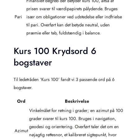
Finansielt begreb der betyder kurs 100, altså at
prisen svarer til værdipapirets pålydende. Bruges
Pari
især om obligationer ved udstedelse eller indfrielse
til pari. Overført kan det betyde neutral, uden
præmie eller tab, fuldstændig i balance.
Kurs 100 Krydsord 6
bogstaver
Til ledetråden ‘Kurs 100’ fandt vi 3 passende ord på 6
bogstaver.
Ord
Beskrivelse
Vinkelmålet for retning i grader; en azimut på 100
grader svarer til kurs 100. Bruges i navigation,
geodesi og orientering. Overført taler det om en
Azimut
nøjagtig rettesnor, et kalibreret sigtepunkt, hvor