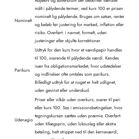
Adjektiv og adverbium der beskriver værdier
målt i pålydende termer; ved kurs 100 er prisen
nominelt lig pålydende. Bruges om satser, renter
Nominelt
og beløb før justering for marked, inflation eller
risiko. Overført: i navnet, formelt, uden
justeringer eller skjulte korrektioner.
Udtryk for den kurs hvor et værdipapir handles
til 100, svarende til pålydende værdi. Kendes
især fra obligationsmarkedet, hvor udstedelser
Parikurs
og indfrielser ofte omtales som parikurs.
Billedligt udtryk for at noget er helt udlignet,
uden gevinst eller underskud.
Priser eller vilkår uden overkurs; svarer til pari
eller kurs 100. Ses i emissionsbetingelser, hvor
tegningskursen sættes uden præmie. Overført:
Udenagio
uden tillægspris, uden luksuslag eller ekstra
betaling, helt strippet ned til den kerneværdi,