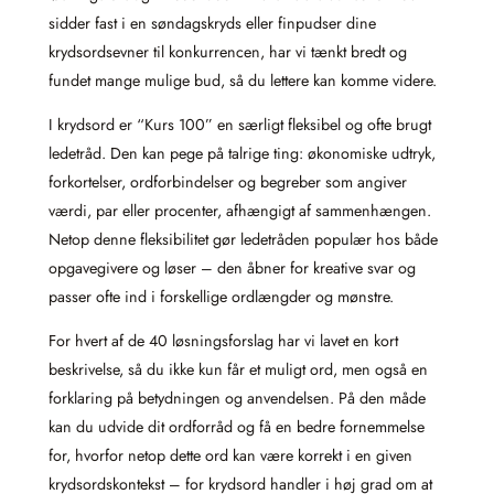
sidder fast i en søndagskryds eller finpudser dine
krydsordsevner til konkurrencen, har vi tænkt bredt og
fundet mange mulige bud, så du lettere kan komme videre.
I krydsord er “Kurs 100” en særligt fleksibel og ofte brugt
ledetråd. Den kan pege på talrige ting: økonomiske udtryk,
forkortelser, ordforbindelser og begreber som angiver
værdi, par eller procenter, afhængigt af sammenhængen.
Netop denne fleksibilitet gør ledetråden populær hos både
opgavegivere og løser – den åbner for kreative svar og
passer ofte ind i forskellige ordlængder og mønstre.
For hvert af de 40 løsningsforslag har vi lavet en kort
beskrivelse, så du ikke kun får et muligt ord, men også en
forklaring på betydningen og anvendelsen. På den måde
kan du udvide dit ordforråd og få en bedre fornemmelse
for, hvorfor netop dette ord kan være korrekt i en given
krydsordskontekst – for krydsord handler i høj grad om at