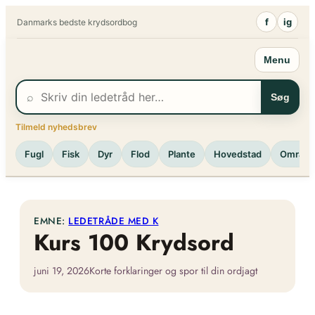
Spring
f
ig
Danmarks bedste krydsordbog
til
indhold
Menu
⌕
Søg
Tilmeld nyhedsbrev
Fugl
Fisk
Dyr
Flod
Plante
Hovedstad
Område
EMNE:
LEDETRÅDE MED K
Kurs 100 Krydsord
juni 19, 2026
Korte forklaringer og spor til din ordjagt