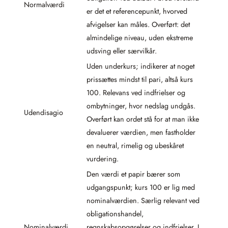
Normalværdi
er det et referencepunkt, hvorved
afvigelser kan måles. Overført: det
almindelige niveau, uden ekstreme
udsving eller særvilkår.
Uden underkurs; indikerer at noget
prissættes mindst til pari, altså kurs
100. Relevans ved indfrielser og
ombytninger, hvor nedslag undgås.
Udendisagio
Overført kan ordet stå for at man ikke
devaluerer værdien, men fastholder
en neutral, rimelig og ubeskåret
vurdering.
Den værdi et papir bærer som
udgangspunkt; kurs 100 er lig med
nominalværdien. Særlig relevant ved
obligationshandel,
Nominalværdi
regnskabsopgørelser og indfrielser. I