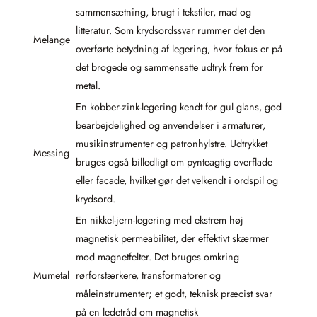
sammensætning, brugt i tekstiler, mad og
litteratur. Som krydsordssvar rummer det den
Melange
overførte betydning af legering, hvor fokus er på
det brogede og sammensatte udtryk frem for
metal.
En kobber-zink-legering kendt for gul glans, god
bearbejdelighed og anvendelser i armaturer,
musikinstrumenter og patronhylstre. Udtrykket
Messing
bruges også billedligt om pynteagtig overflade
eller facade, hvilket gør det velkendt i ordspil og
krydsord.
En nikkel-jern-legering med ekstrem høj
magnetisk permeabilitet, der effektivt skærmer
mod magnetfelter. Det bruges omkring
Mumetal
rørforstærkere, transformatorer og
måleinstrumenter; et godt, teknisk præcist svar
på en ledetråd om magnetisk