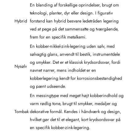
En blanding af forskellige oprindelser, brugt om
teknologi, planter, dyr eller design. I figurativ
Hybrid
forstand kan hybrid besvare ledetråden legering
ved at pege på det sammensatte og tværgående,
frem for en specifik metalkemi.
En kobber-nikkel-zink-legering uden sølv, med
sølvagtig glans, anvendt til bestik, instrumentdele
og smykker. Det er et klassisk krydsordssvar, fordi
Nysølv
navnet narrer, mens indholdet er en
kobberlegering kendt for korrosionsbestandighed
og pænt udseende.
En messingtype med meget højt kobberindhold og
varm rødlig tone, brugt til smykker, medaljer og
Tombak
dekorative formål. Kendes i håndværk og design,
hvilket gør det til et elegant, kort krydsordssvar på
en specifik kobber-zink-legering.