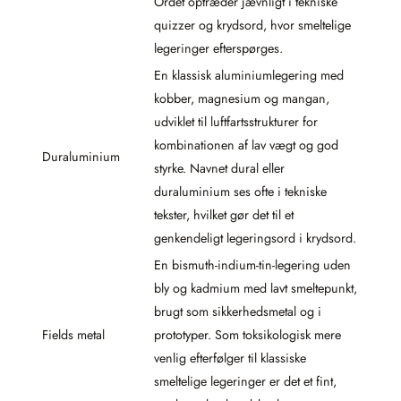
Ordet optræder jævnligt i tekniske
quizzer og krydsord, hvor smeltelige
legeringer efterspørges.
En klassisk aluminiumlegering med
kobber, magnesium og mangan,
udviklet til luftfartsstrukturer for
kombinationen af lav vægt og god
Duraluminium
styrke. Navnet dural eller
duraluminium ses ofte i tekniske
tekster, hvilket gør det til et
genkendeligt legeringsord i krydsord.
En bismuth-indium-tin-legering uden
bly og kadmium med lavt smeltepunkt,
brugt som sikkerhedsmetal og i
Fields metal
prototyper. Som toksikologisk mere
venlig efterfølger til klassiske
smeltelige legeringer er det et fint,