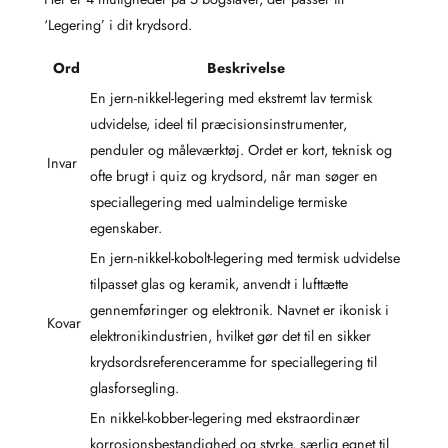
‘Legering’ i dit krydsord.
Ord
Beskrivelse
En jern-nikkel-legering med ekstremt lav termisk
udvidelse, ideel til præcisionsinstrumenter,
penduler og måleværktøj. Ordet er kort, teknisk og
Invar
ofte brugt i quiz og krydsord, når man søger en
speciallegering med ualmindelige termiske
egenskaber.
En jern-nikkel-kobolt-legering med termisk udvidelse
tilpasset glas og keramik, anvendt i lufttætte
gennemføringer og elektronik. Navnet er ikonisk i
Kovar
elektronikindustrien, hvilket gør det til en sikker
krydsordsreferenceramme for speciallegering til
glasforsegling.
En nikkel-kobber-legering med ekstraordinær
korrosionsbestandighed og styrke, særlig egnet til