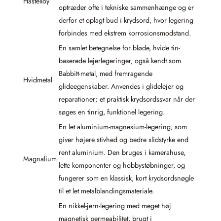
Hastelloy
optræder ofte i tekniske sammenhænge og er
derfor et oplagt bud i krydsord, hvor legering
forbindes med ekstrem korrosionsmodstand.
En samlet betegnelse for bløde, hvide tin-
baserede lejerlegeringer, også kendt som
Babbitt-metal, med fremragende
Hvidmetal
glideegenskaber. Anvendes i glidelejer og
reparationer; et praktisk krydsordssvar når der
søges en tinrig, funktionel legering.
En let aluminium-magnesium-legering, som
giver højere stivhed og bedre slidstyrke end
rent aluminium. Den bruges i kamerahuse,
Magnalium
lette komponenter og hobbystøbninger, og
fungerer som en klassisk, kort krydsordsnøgle
til et let metalblandingsmateriale.
En nikkel-jern-legering med meget høj
magnetisk permeabilitet, brugt i