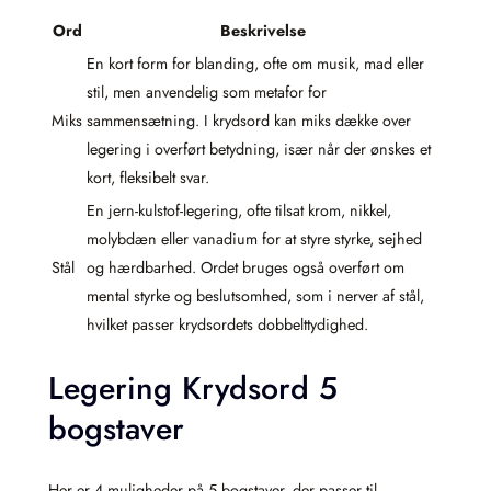
Ord
Beskrivelse
En kort form for blanding, ofte om musik, mad eller
stil, men anvendelig som metafor for
Miks
sammensætning. I krydsord kan miks dække over
legering i overført betydning, især når der ønskes et
kort, fleksibelt svar.
En jern-kulstof-legering, ofte tilsat krom, nikkel,
molybdæn eller vanadium for at styre styrke, sejhed
Stål
og hærdbarhed. Ordet bruges også overført om
mental styrke og beslutsomhed, som i nerver af stål,
hvilket passer krydsordets dobbelttydighed.
Legering Krydsord 5
bogstaver
Her er 4 muligheder på 5 bogstaver, der passer til