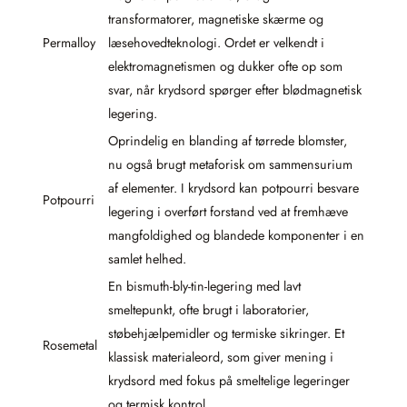
transformatorer, magnetiske skærme og
Permalloy
læsehovedteknologi. Ordet er velkendt i
elektromagnetismen og dukker ofte op som
svar, når krydsord spørger efter blødmagnetisk
legering.
Oprindelig en blanding af tørrede blomster,
nu også brugt metaforisk om sammensurium
af elementer. I krydsord kan potpourri besvare
Potpourri
legering i overført forstand ved at fremhæve
mangfoldighed og blandede komponenter i en
samlet helhed.
En bismuth-bly-tin-legering med lavt
smeltepunkt, ofte brugt i laboratorier,
støbehjælpemidler og termiske sikringer. Et
Rosemetal
klassisk materialeord, som giver mening i
krydsord med fokus på smeltelige legeringer
og termisk kontrol.