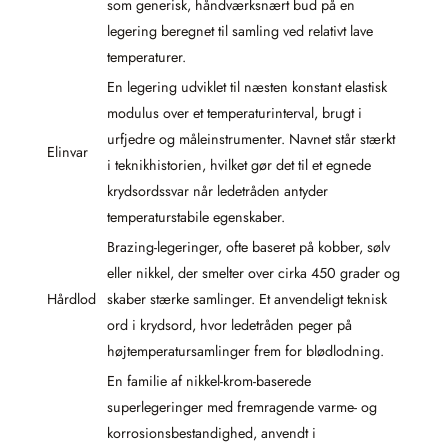
som generisk, håndværksnært bud på en
legering beregnet til samling ved relativt lave
temperaturer.
En legering udviklet til næsten konstant elastisk
modulus over et temperaturinterval, brugt i
urfjedre og måleinstrumenter. Navnet står stærkt
Elinvar
i teknikhistorien, hvilket gør det til et egnede
krydsordssvar når ledetråden antyder
temperaturstabile egenskaber.
Brazing-legeringer, ofte baseret på kobber, sølv
eller nikkel, der smelter over cirka 450 grader og
Hårdlod
skaber stærke samlinger. Et anvendeligt teknisk
ord i krydsord, hvor ledetråden peger på
højtemperatursamlinger frem for blødlodning.
En familie af nikkel-krom-baserede
superlegeringer med fremragende varme- og
korrosionsbestandighed, anvendt i