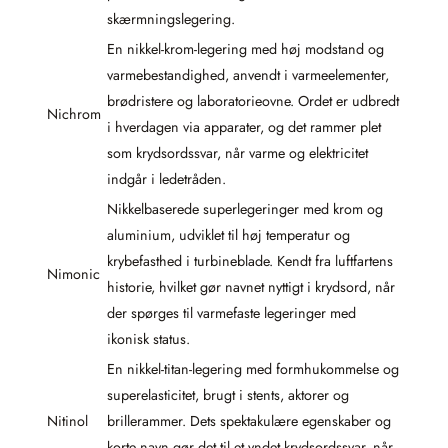
skærmningslegering.
En nikkel-krom-legering med høj modstand og
varmebestandighed, anvendt i varmeelementer,
brødristere og laboratorieovne. Ordet er udbredt
Nichrom
i hverdagen via apparater, og det rammer plet
som krydsordssvar, når varme og elektricitet
indgår i ledetråden.
Nikkelbaserede superlegeringer med krom og
aluminium, udviklet til høj temperatur og
krybefasthed i turbineblade. Kendt fra luftfartens
Nimonic
historie, hvilket gør navnet nyttigt i krydsord, når
der spørges til varmefaste legeringer med
ikonisk status.
En nikkel-titan-legering med formhukommelse og
superelasticitet, brugt i stents, aktorer og
Nitinol
brillerammer. Dets spektakulære egenskaber og
korte navn gør det til et yndet krydsordssvar, når