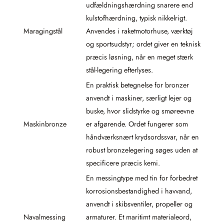
udfældningshærdning snarere end
kulstofhærdning, typisk nikkelrigt.
Maragingstål
Anvendes i raketmotorhuse, værktøj
og sportsudstyr; ordet giver en teknisk
præcis løsning, når en meget stærk
stål-legering efterlyses.
En praktisk betegnelse for bronzer
anvendt i maskiner, særligt lejer og
buske, hvor slidstyrke og smøreevne
Maskinbronze
er afgørende. Ordet fungerer som
håndværksnært krydsordssvar, når en
robust bronzelegering søges uden at
specificere præcis kemi.
En messingtype med tin for forbedret
korrosionsbestandighed i havvand,
anvendt i skibsventiler, propeller og
Navalmessing
armaturer. Et maritimt materialeord,