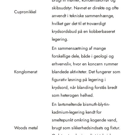
skibsudstyr. Navnet er direkte og ofte
Cupronikkel
anvendt i tekniske sammenhænge,
hvilket gør det til et troværdigt
krydsordsbud på en kobberbaseret
legering.
En sammensætning af mange
forskellige dele, både i geologi og
erhvervsliv, hvor en koncern rummer
Konglomerat
blandede aktiviteter. Det fungerer som
figurativ løsning på legering i
krydsord, når blanding forstås bredt
som heterogen helhed.
En lavtsmeltende bismuth-bly-tin-
kadmium-legering kendt for
smeltepunkt omkring kogende vand,
Woods metal
brugt som sikkerhedsindsats og fixtur.