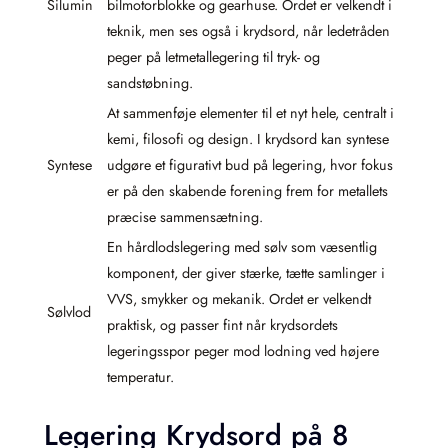
Silumin
bilmotorblokke og gearhuse. Ordet er velkendt i
teknik, men ses også i krydsord, når ledetråden
peger på letmetallegering til tryk- og
sandstøbning.
At sammenføje elementer til et nyt hele, centralt i
kemi, filosofi og design. I krydsord kan syntese
Syntese
udgøre et figurativt bud på legering, hvor fokus
er på den skabende forening frem for metallets
præcise sammensætning.
En hårdlodslegering med sølv som væsentlig
komponent, der giver stærke, tætte samlinger i
VVS, smykker og mekanik. Ordet er velkendt
Sølvlod
praktisk, og passer fint når krydsordets
legeringsspor peger mod lodning ved højere
temperatur.
Legering Krydsord på 8