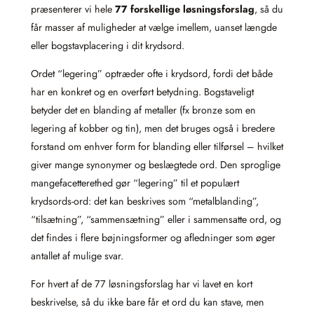
præsenterer vi hele
77 forskellige løsningsforslag
, så du
får masser af muligheder at vælge imellem, uanset længde
eller bogstavplacering i dit krydsord.
Ordet “legering” optræder ofte i krydsord, fordi det både
har en konkret og en overført betydning. Bogstaveligt
betyder det en blanding af metaller (fx bronze som en
legering af kobber og tin), men det bruges også i bredere
forstand om enhver form for blanding eller tilførsel – hvilket
giver mange synonymer og beslægtede ord. Den sproglige
mangefacetterethed gør “legering” til et populært
krydsords-ord: det kan beskrives som “metalblanding”,
“tilsætning”, “sammensætning” eller i sammensatte ord, og
det findes i flere bøjningsformer og afledninger som øger
antallet af mulige svar.
For hvert af de 77 løsningsforslag har vi lavet en kort
beskrivelse, så du ikke bare får et ord du kan stave, men