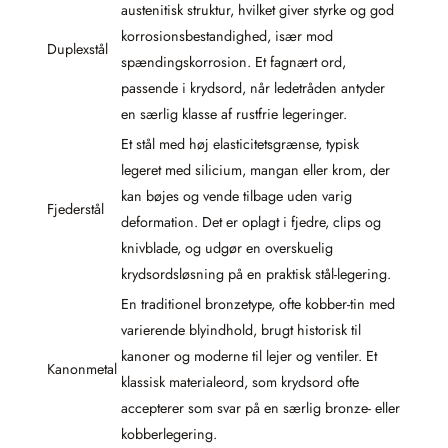
austenitisk struktur, hvilket giver styrke og god
korrosionsbestandighed, især mod
Duplexstål
spændingskorrosion. Et fagnært ord,
passende i krydsord, når ledetråden antyder
en særlig klasse af rustfrie legeringer.
Et stål med høj elasticitetsgrænse, typisk
legeret med silicium, mangan eller krom, der
kan bøjes og vende tilbage uden varig
Fjederstål
deformation. Det er oplagt i fjedre, clips og
knivblade, og udgør en overskuelig
krydsordsløsning på en praktisk stål-legering.
En traditionel bronzetype, ofte kobber-tin med
varierende blyindhold, brugt historisk til
kanoner og moderne til lejer og ventiler. Et
Kanonmetal
klassisk materialeord, som krydsord ofte
accepterer som svar på en særlig bronze- eller
kobberlegering.