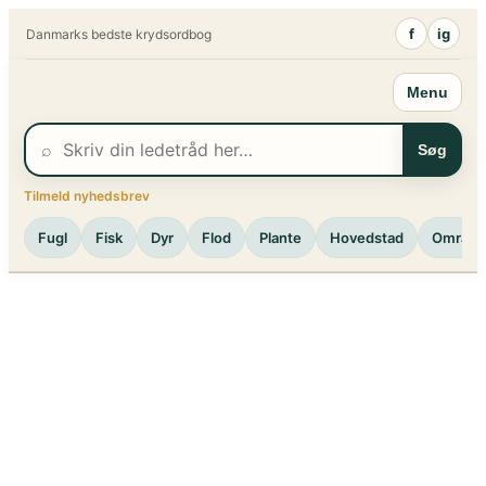
Spring
f
ig
Danmarks bedste krydsordbog
til
indhold
Menu
⌕
Søg
Tilmeld nyhedsbrev
Fugl
Fisk
Dyr
Flod
Plante
Hovedstad
Område