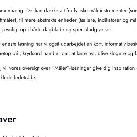
mmenhæng. Det kan dække alt fra fysiske måleinstrumenter (som
ftmåler), til mere abstrakte enheder (tællere, indikatorer og mål
 jævnligt op i både dagblade og specialudgivelser.
er eneste løsning har vi også udarbejdet en kort, informativ be
netop dét, krydsord handler om: at lære nyt, blive klogere og 
vil vores oversigt over “Måler”-løsninger give dig inspiration 
klede ledetråde.
aver