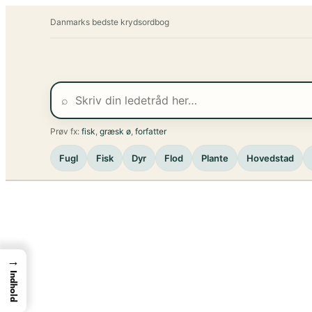
Spring
Danmarks bedste krydsordbog
til
indhold
⌕
Prøv fx:
fisk
,
græsk ø
,
forfatter
Fugl
Fisk
Dyr
Flod
Plante
Hovedstad
→
Indhold