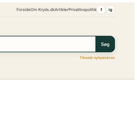
Forside
Om Kryds.dk
Artikler
Privatlivspolitik
f
ig
Søg
Tilmeld nyhedsbrev