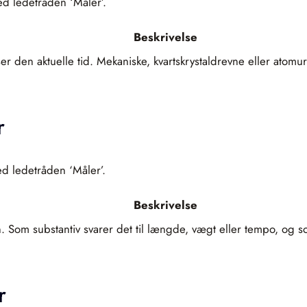
ed ledetråden ‘Måler’.
Beskrivelse
r den aktuelle tid. Mekaniske, kvartskrystaldrevne eller atomure
r
ed ledetråden ‘Måler’.
Beskrivelse
n. Som substantiv svarer det til længde, vægt eller tempo, og s
r