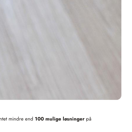
 intet mindre end
100 mulige løsninger
på