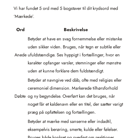
Vi har fundet 5 ord med 5 bogstaver til dit krydsord med
‘Mærkede’.
Ord
Beskrivelse
Betyder at have en svag fornemmelse eller mistanke
uden sikker viden. Bruges, når tegn er subtile eller
Anede
ufuldstændige. Ses hyppigt i fortællinger, hvor en
karakter opfanger varsler, stemninger eller mønstre
uden at kunne forklare dem fuldstændigt.
Betyder at navngive ved dåb, ofte med religiøs eller
ceremoniel dimension. Markerede tilhørsforhold
Døbte
og ny begyndelse. Overført kan det bruges, når
noget får et kaldenavn eller en titel, der sætter varigt
præg på opfattelsen og fortællingen.
Betyder at mærke med sanserne eller indadtil,
eksempelvis berøring, smerte, kulde eller følelser.
Bruges både konkret og overført om reaktioner,