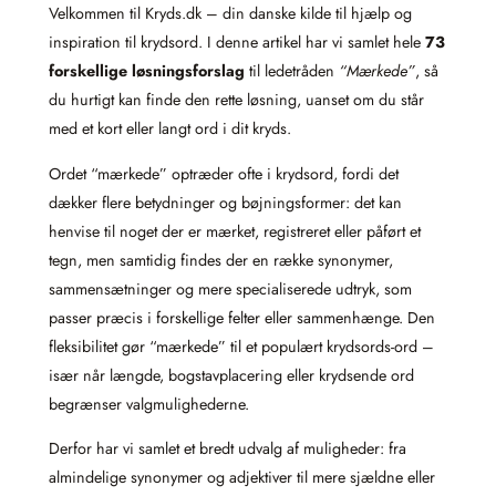
Velkommen til Kryds.dk – din danske kilde til hjælp og
inspiration til krydsord. I denne artikel har vi samlet hele
73
forskellige løsningsforslag
til ledetråden
“Mærkede”
, så
du hurtigt kan finde den rette løsning, uanset om du står
med et kort eller langt ord i dit kryds.
Ordet “mærkede” optræder ofte i krydsord, fordi det
dækker flere betydninger og bøjningsformer: det kan
henvise til noget der er mærket, registreret eller påført et
tegn, men samtidig findes der en række synonymer,
sammensætninger og mere specialiserede udtryk, som
passer præcis i forskellige felter eller sammenhænge. Den
fleksibilitet gør “mærkede” til et populært krydsords-ord –
især når længde, bogstavplacering eller krydsende ord
begrænser valgmulighederne.
Derfor har vi samlet et bredt udvalg af muligheder: fra
almindelige synonymer og adjektiver til mere sjældne eller