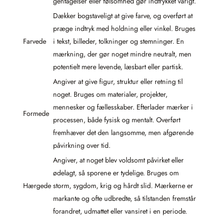
gentagelser eller følsomhed gør indtrykket varigt.
Dækker bogstaveligt at give farve, og overført at
præge indtryk med holdning eller vinkel. Bruges
Farvede
i tekst, billeder, tolkninger og stemninger. En
mærkning, der gør noget mindre neutralt, men
potentielt mere levende, læsbart eller partisk.
Angiver at give figur, struktur eller retning til
noget. Bruges om materialer, projekter,
mennesker og fællesskaber. Efterlader mærker i
Formede
processen, både fysisk og mentalt. Overført
fremhæver det den langsomme, men afgørende
påvirkning over tid.
Angiver, at noget blev voldsomt påvirket eller
ødelagt, så sporene er tydelige. Bruges om
Hærgede
storm, sygdom, krig og hårdt slid. Mærkerne er
markante og ofte udbredte, så tilstanden fremstår
forandret, udmattet eller vansiret i en periode.