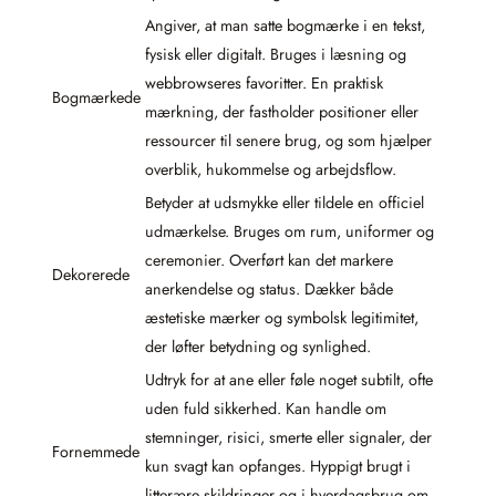
Angiver, at man satte bogmærke i en tekst,
fysisk eller digitalt. Bruges i læsning og
webbrowseres favoritter. En praktisk
Bogmærkede
mærkning, der fastholder positioner eller
ressourcer til senere brug, og som hjælper
overblik, hukommelse og arbejdsflow.
Betyder at udsmykke eller tildele en officiel
udmærkelse. Bruges om rum, uniformer og
ceremonier. Overført kan det markere
Dekorerede
anerkendelse og status. Dækker både
æstetiske mærker og symbolsk legitimitet,
der løfter betydning og synlighed.
Udtryk for at ane eller føle noget subtilt, ofte
uden fuld sikkerhed. Kan handle om
stemninger, risici, smerte eller signaler, der
Fornemmede
kun svagt kan opfanges. Hyppigt brugt i
litterære skildringer og i hverdagsbrug om