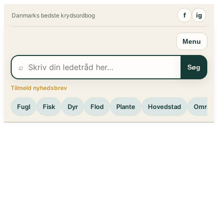
Spring
f
ig
Danmarks bedste krydsordbog
til
indhold
Menu
⌕
Søg
Tilmeld nyhedsbrev
Fugl
Fisk
Dyr
Flod
Plante
Hovedstad
Område