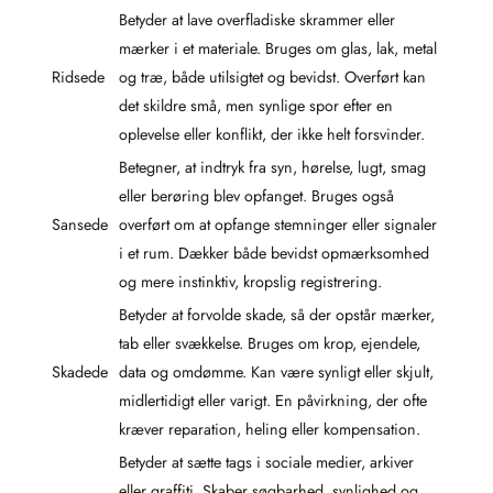
Betyder at lave overfladiske skrammer eller
mærker i et materiale. Bruges om glas, lak, metal
Ridsede
og træ, både utilsigtet og bevidst. Overført kan
det skildre små, men synlige spor efter en
oplevelse eller konflikt, der ikke helt forsvinder.
Betegner, at indtryk fra syn, hørelse, lugt, smag
eller berøring blev opfanget. Bruges også
Sansede
overført om at opfange stemninger eller signaler
i et rum. Dækker både bevidst opmærksomhed
og mere instinktiv, kropslig registrering.
Betyder at forvolde skade, så der opstår mærker,
tab eller svækkelse. Bruges om krop, ejendele,
Skadede
data og omdømme. Kan være synligt eller skjult,
midlertidigt eller varigt. En påvirkning, der ofte
kræver reparation, heling eller kompensation.
Betyder at sætte tags i sociale medier, arkiver
eller graffiti. Skaber søgbarhed, synlighed og