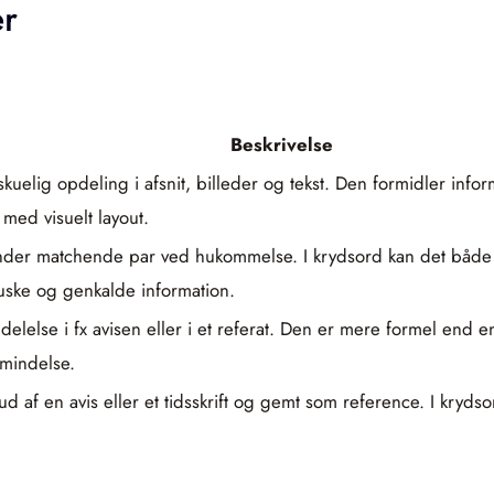
r
Beskrivelse
uelig opdeling i afsnit, billeder og tekst. Den formidler inf
ed visuelt layout.
nder matchende par ved hukommelse. I krydsord kan det både refe
uske og genkalde information.
elelse i fx avisen eller i et referat. Den er mere formel end 
åmindelse.
et ud af en avis eller et tidsskrift og gemt som reference. I kr