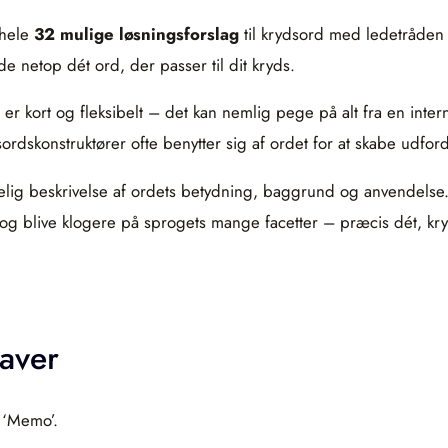
 hele
32 mulige løsningsforslag
til krydsord med ledetråden
nde netop dét ord, der passer til dit kryds.
 er kort og fleksibelt – det kan nemlig pege på alt fra en i
dsordskonstruktører ofte benytter sig af ordet for at skabe udfor
tåelig beskrivelse af ordets betydning, baggrund og anvendelse.
 og blive klogere på sprogets mange facetter – præcis dét, k
aver
l ‘Memo’.