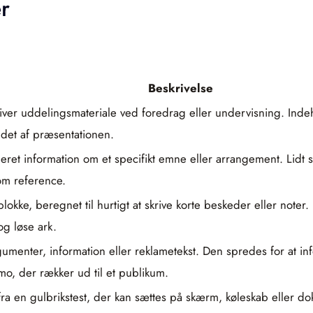
r
Beskrivelse
river uddelingsmateriale ved foredrag eller undervisning. Ind
det af præsentationen.
eret information om et specifikt emne eller arrangement. Lidt
om reference.
 blokke, beregnet til hurtigt at skrive korte beskeder eller no
og løse ark.
umenter, information eller reklametekst. Den spredes for at inf
mo, der rækker ud til et publikum.
fra en gulbrikstest, der kan sættes på skærm, køleskab eller