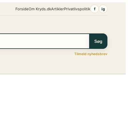
Forside
Om Kryds.dk
Artikler
Privatlivspolitik
f
ig
Søg
Tilmeld nyhedsbrev