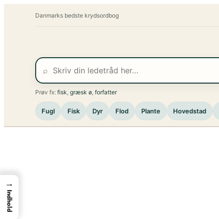
Spring
Danmarks bedste krydsordbog
til
indhold
⌕
Prøv fx:
fisk
,
græsk ø
,
forfatter
Fugl
Fisk
Dyr
Flod
Plante
Hovedstad
→
Indhold