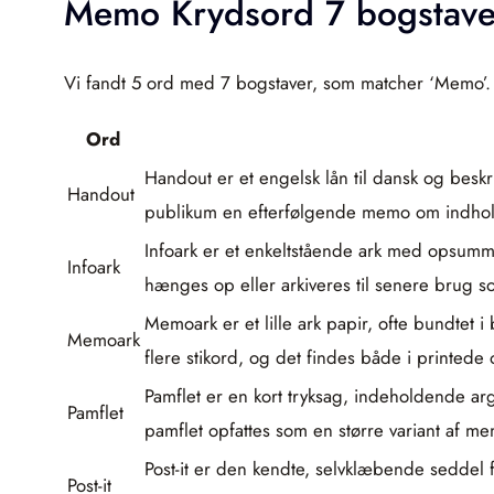
Memo Krydsord 7 bogstave
Vi fandt 5 ord med 7 bogstaver, som matcher ‘Memo’.
Ord
Handout er et engelsk lån til dansk og besk
Handout
publikum en efterfølgende memo om indhol
Infoark er et enkeltstående ark med opsumm
Infoark
hænges op eller arkiveres til senere brug s
Memoark er et lille ark papir, ofte bundtet i
Memoark
flere stikord, og det findes både i printede 
Pamflet er en kort tryksag, indeholdende arg
Pamflet
pamflet opfattes som en større variant af me
Post-it er den kendte, selvklæbende seddel 
Post-it