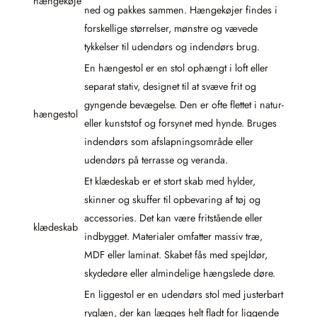
hængekøje
ned og pakkes sammen. Hængekøjer findes i
forskellige størrelser, mønstre og vævede
tykkelser til udendørs og indendørs brug.
En hængestol er en stol ophængt i loft eller
separat stativ, designet til at svæve frit og
gyngende bevægelse. Den er ofte flettet i natur-
hængestol
eller kunststof og forsynet med hynde. Bruges
indendørs som afslapningsområde eller
udendørs på terrasse og veranda.
Et klædeskab er et stort skab med hylder,
skinner og skuffer til opbevaring af tøj og
accessories. Det kan være fritstående eller
klædeskab
indbygget. Materialer omfatter massiv træ,
MDF eller laminat. Skabet fås med spejldør,
skydedøre eller almindelige hængslede døre.
En liggestol er en udendørs stol med justerbart
ryglæn, der kan lægges helt fladt for liggende