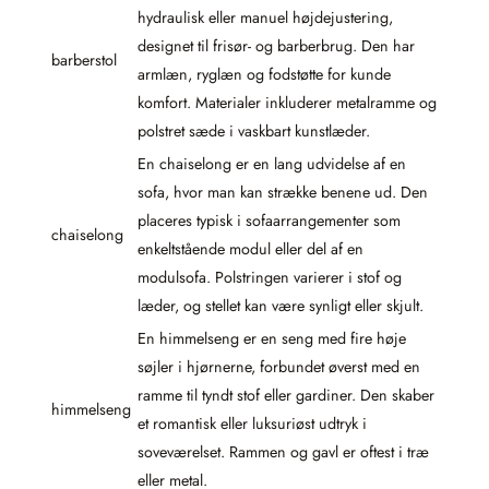
hydraulisk eller manuel højdejustering,
designet til frisør- og barberbrug. Den har
barberstol
armlæn, ryglæn og fodstøtte for kunde
komfort. Materialer inkluderer metalramme og
polstret sæde i vaskbart kunstlæder.
En chaiselong er en lang udvidelse af en
sofa, hvor man kan strække benene ud. Den
placeres typisk i sofaarrangementer som
chaiselong
enkeltstående modul eller del af en
modulsofa. Polstringen varierer i stof og
læder, og stellet kan være synligt eller skjult.
En himmelseng er en seng med fire høje
søjler i hjørnerne, forbundet øverst med en
ramme til tyndt stof eller gardiner. Den skaber
himmelseng
et romantisk eller luksuriøst udtryk i
soveværelset. Rammen og gavl er oftest i træ
eller metal.