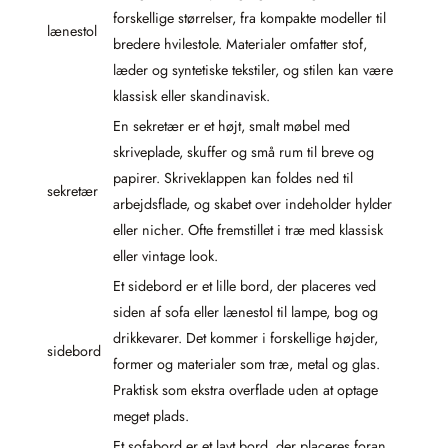
forskellige størrelser, fra kompakte modeller til
lænestol
bredere hvilestole. Materialer omfatter stof,
læder og syntetiske tekstiler, og stilen kan være
klassisk eller skandinavisk.
En sekretær er et højt, smalt møbel med
skriveplade, skuffer og små rum til breve og
papirer. Skriveklappen kan foldes ned til
sekretær
arbejdsflade, og skabet over indeholder hylder
eller nicher. Ofte fremstillet i træ med klassisk
eller vintage look.
Et sidebord er et lille bord, der placeres ved
siden af sofa eller lænestol til lampe, bog og
drikkevarer. Det kommer i forskellige højder,
sidebord
former og materialer som træ, metal og glas.
Praktisk som ekstra overflade uden at optage
meget plads.
Et sofabord er et lavt bord, der placeres foran