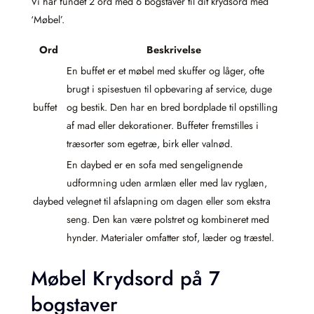
Vi har fundet 2 ord med 6 bogstaver til dit krydsord med
‘Møbel’.
Ord
Beskrivelse
En buffet er et møbel med skuffer og låger, ofte
brugt i spisestuen til opbevaring af service, duge
buffet
og bestik. Den har en bred bordplade til opstilling
af mad eller dekorationer. Buffeter fremstilles i
træsorter som egetræ, birk eller valnød.
En daybed er en sofa med sengelignende
udformning uden armlæn eller med lav ryglæn,
daybed
velegnet til afslapning om dagen eller som ekstra
seng. Den kan være polstret og kombineret med
hynder. Materialer omfatter stof, læder og træstel.
Møbel Krydsord på 7
bogstaver