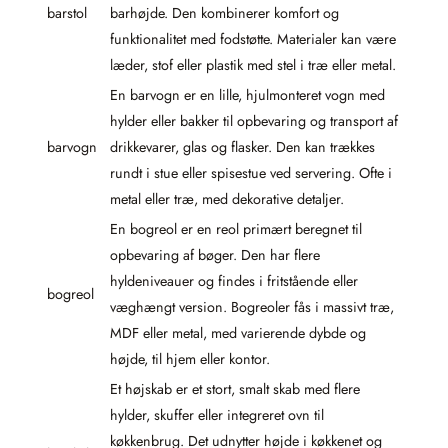
barstol
barhøjde. Den kombinerer komfort og
funktionalitet med fodstøtte. Materialer kan være
læder, stof eller plastik med stel i træ eller metal.
En barvogn er en lille, hjulmonteret vogn med
hylder eller bakker til opbevaring og transport af
barvogn
drikkevarer, glas og flasker. Den kan trækkes
rundt i stue eller spisestue ved servering. Ofte i
metal eller træ, med dekorative detaljer.
En bogreol er en reol primært beregnet til
opbevaring af bøger. Den har flere
hyldeniveauer og findes i fritstående eller
bogreol
væghængt version. Bogreoler fås i massivt træ,
MDF eller metal, med varierende dybde og
højde, til hjem eller kontor.
Et højskab er et stort, smalt skab med flere
hylder, skuffer eller integreret ovn til
køkkenbrug. Det udnytter højde i køkkenet og