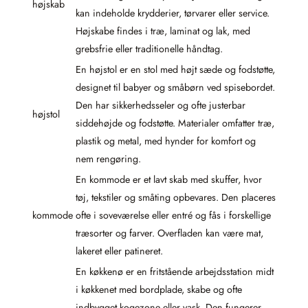
højskab
kan indeholde krydderier, tørvarer eller service.
Højskabe findes i træ, laminat og lak, med
grebsfrie eller traditionelle håndtag.
En højstol er en stol med højt sæde og fodstøtte,
designet til babyer og småbørn ved spisebordet.
Den har sikkerhedsseler og ofte justerbar
højstol
siddehøjde og fodstøtte. Materialer omfatter træ,
plastik og metal, med hynder for komfort og
nem rengøring.
En kommode er et lavt skab med skuffer, hvor
tøj, tekstiler og småting opbevares. Den placeres
kommode
ofte i soveværelse eller entré og fås i forskellige
træsorter og farver. Overfladen kan være mat,
lakeret eller patineret.
En køkkenø er en fritstående arbejdsstation midt
i køkkenet med bordplade, skabe og ofte
indbygget kogezone eller vask. Den fungerer