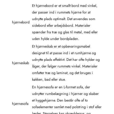
Et hjørnebord er et smallt bord med vinkel,
der passer ind i rummets hjørne for at
udnytte plads optimalt. Det anvendes som
hjørnebord
sidebord eller arbejdsbord. Materialer
spænder fra træ og glas til metal, med eller
uden hylde under bordpladen.
Et hjørneskab er et opbevaringsmøbel
designet til at passe ind i et rumhjørne og
udnytte plads effektivt. Det har ofte hylder og
hjørneskab
låger, der følger rummets vinkel. Materialer
omfatter træ og laminat, og det bruges i
køkken, bad eller stue.
En hjørnesofa er en L-formet sofa, der
udnytter rumbelægning i hjørner og skaber
et hyggehjørne. Den består ofte af to
hjørnesofa
sofaelementer samlet med polstring i stof eller
læder. Størrelsen kan skræddersys, og