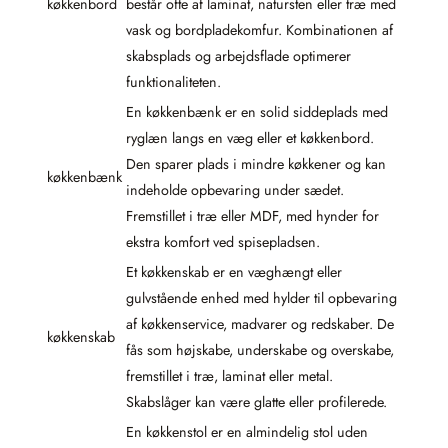
køkkenbord
består ofte af laminat, natursten eller træ med
vask og bordpladekomfur. Kombinationen af
skabsplads og arbejdsflade optimerer
funktionaliteten.
En køkkenbænk er en solid siddeplads med
ryglæn langs en væg eller et køkkenbord.
Den sparer plads i mindre køkkener og kan
køkkenbænk
indeholde opbevaring under sædet.
Fremstillet i træ eller MDF, med hynder for
ekstra komfort ved spisepladsen.
Et køkkenskab er en væghængt eller
gulvstående enhed med hylder til opbevaring
af køkkenservice, madvarer og redskaber. De
køkkenskab
fås som højskabe, underskabe og overskabe,
fremstillet i træ, laminat eller metal.
Skabslåger kan være glatte eller profilerede.
En køkkenstol er en almindelig stol uden