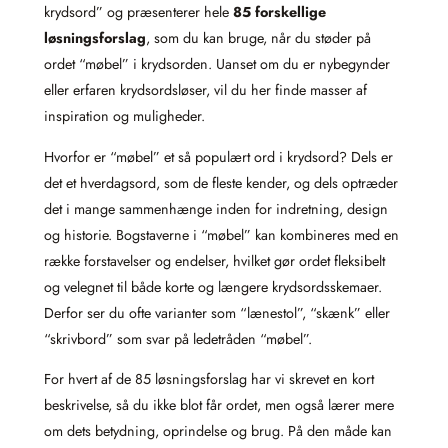
krydsord” og præsenterer hele
85 forskellige
løsningsforslag
, som du kan bruge, når du støder på
ordet “møbel” i krydsor­den. Uanset om du er nybegynder
eller erfaren krydsordsløser, vil du her finde masser af
inspiration og muligheder.
Hvorfor er “møbel” et så populært ord i krydsord? Dels er
det et hverdagsord, som de fleste kender, og dels optræder
det i mange sammenhænge inden for indretning, design
og historie. Bogstaverne i “møbel” kan kombineres med en
række forstavelser og endelser, hvilket gør ordet fleksibelt
og velegnet til både korte og længere krydsordsskemaer.
Derfor ser du ofte varianter som “lænestol”, “skænk” eller
“skrivbord” som svar på ledetråden “møbel”.
For hvert af de 85 løsningsforslag har vi skrevet en kort
beskrivelse, så du ikke blot får ordet, men også lærer mere
om dets betydning, oprindelse og brug. På den måde kan