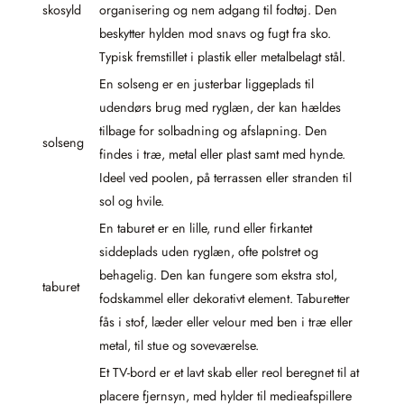
skosyld
organisering og nem adgang til fodtøj. Den
beskytter hylden mod snavs og fugt fra sko.
Typisk fremstillet i plastik eller metalbelagt stål.
En solseng er en justerbar liggeplads til
udendørs brug med ryglæn, der kan hældes
tilbage for solbadning og afslapning. Den
solseng
findes i træ, metal eller plast samt med hynde.
Ideel ved poolen, på terrassen eller stranden til
sol og hvile.
En taburet er en lille, rund eller firkantet
siddeplads uden ryglæn, ofte polstret og
behagelig. Den kan fungere som ekstra stol,
taburet
fodskammel eller dekorativt element. Taburetter
fås i stof, læder eller velour med ben i træ eller
metal, til stue og soveværelse.
Et TV-bord er et lavt skab eller reol beregnet til at
placere fjernsyn, med hylder til medieafspillere