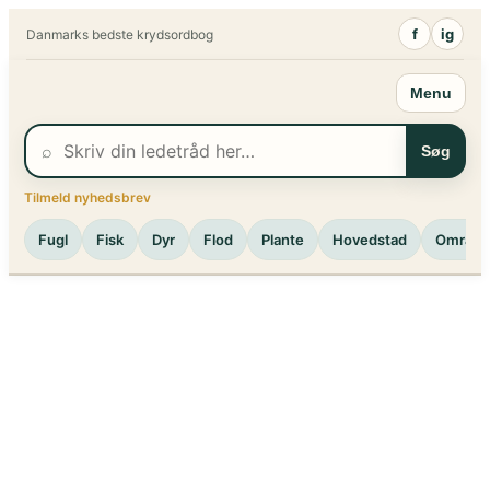
Spring
f
ig
Danmarks bedste krydsordbog
til
indhold
Menu
⌕
Søg
Tilmeld nyhedsbrev
Fugl
Fisk
Dyr
Flod
Plante
Hovedstad
Område