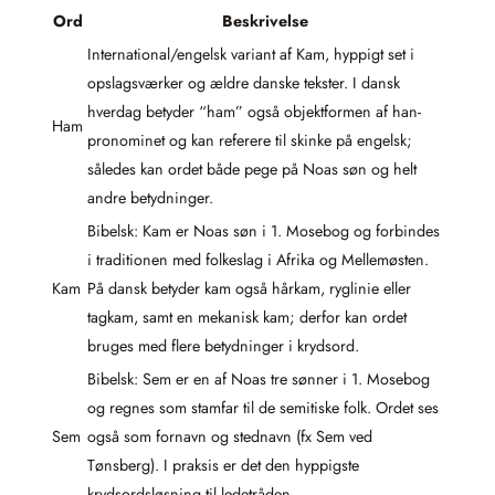
Ord
Beskrivelse
International/engelsk variant af Kam, hyppigt set i
opslagsværker og ældre danske tekster. I dansk
hverdag betyder “ham” også objektformen af han-
Ham
pronominet og kan referere til skinke på engelsk;
således kan ordet både pege på Noas søn og helt
andre betydninger.
Bibelsk: Kam er Noas søn i 1. Mosebog og forbindes
i traditionen med folkeslag i Afrika og Mellemøsten.
Kam
På dansk betyder kam også hårkam, ryglinie eller
tagkam, samt en mekanisk kam; derfor kan ordet
bruges med flere betydninger i krydsord.
Bibelsk: Sem er en af Noas tre sønner i 1. Mosebog
og regnes som stamfar til de semitiske folk. Ordet ses
Sem
også som fornavn og stednavn (fx Sem ved
Tønsberg). I praksis er det den hyppigste
krydsordsløsning til ledetråden.