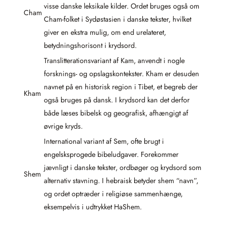
visse danske leksikale kilder. Ordet bruges også om
Cham
Cham-folket i Sydøstasien i danske tekster, hvilket
giver en ekstra mulig, om end urelateret,
betydningshorisont i krydsord.
Translitterationsvariant af Kam, anvendt i nogle
forsknings- og opslagskontekster. Kham er desuden
navnet på en historisk region i Tibet, et begreb der
Kham
også bruges på dansk. I krydsord kan det derfor
både læses bibelsk og geografisk, afhængigt af
øvrige kryds.
International variant af Sem, ofte brugt i
engelsksprogede bibeludgaver. Forekommer
jævnligt i danske tekster, ordbøger og krydsord som
Shem
alternativ stavning. I hebraisk betyder shem “navn”,
og ordet optræder i religiøse sammenhænge,
eksempelvis i udtrykket HaShem.