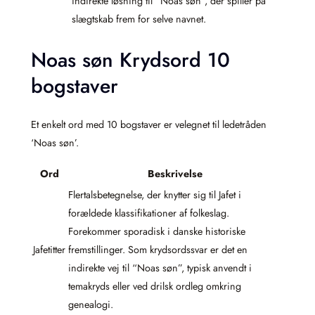
indirekte løsning til “Noas søn”, der spiller på
slægtskab frem for selve navnet.
Noas søn Krydsord 10
bogstaver
Et enkelt ord med 10 bogstaver er velegnet til ledetråden
‘Noas søn’.
Ord
Beskrivelse
Flertalsbetegnelse, der knytter sig til Jafet i
forældede klassifikationer af folkeslag.
Forekommer sporadisk i danske historiske
Jafetitter
fremstillinger. Som krydsordssvar er det en
indirekte vej til “Noas søn”, typisk anvendt i
temakryds eller ved drilsk ordleg omkring
genealogi.