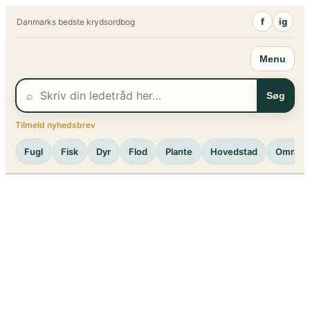
Spring
f
ig
Danmarks bedste krydsordbog
til
indhold
Menu
⌕
Søg
Tilmeld nyhedsbrev
Fugl
Fisk
Dyr
Flod
Plante
Hovedstad
Område