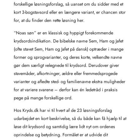
forskellige løsningsforslag, så uanset om du sidder med et
kort 3‑bogstavsord eller en længere variant, er chancen stor
for, at du finder den rette løsning her.
“Noas søn” er en klassisk og hyppigt forekommende
krydsordsindikation. De bibelske navne Sem, Ham og Jafet
(ofte stavet Sem, Ham og Jafet på dansk) optræder i mange
former og sprogvarianter, og deres korte, velkendte navne
gør dem særligt velegnede til krydsord. Derudover giver
stavemåder, afkortninger, ældre eller fremmedsprogede
varianter og afledte sted- og familienavne ekstra muligheder
for at variere svarene – derfor kan én ledetråd i praksis
pege på mange forskellige ord.
Hos Kryds.dk har vi til hvert af de 23 løsningsforslag
udarbejdet en kort beskrivelse, så du både kan få hjælp til at
løse dit krydsord og samtidig lære lidt nyt om ordenes
oprindelse og betydning. Formålet er at udvide dit