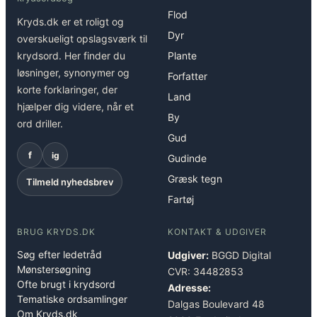
Flod
Kryds.dk er et roligt og
Dyr
overskueligt opslagsværk til
krydsord. Her finder du
Plante
løsninger, synonymer og
Forfatter
korte forklaringer, der
Land
hjælper dig videre, når et
By
ord driller.
Gud
f
ig
Gudinde
Græsk tegn
Tilmeld nyhedsbrev
Fartøj
BRUG KRYDS.DK
KONTAKT & UDGIVER
Søg efter ledetråd
Udgiver:
BGGD Digital
Mønstersøgning
CVR: 34482853
Ofte brugt i krydsord
Adresse:
Tematiske ordsamlinger
Dalgas Boulevard 48
Om Kryds.dk