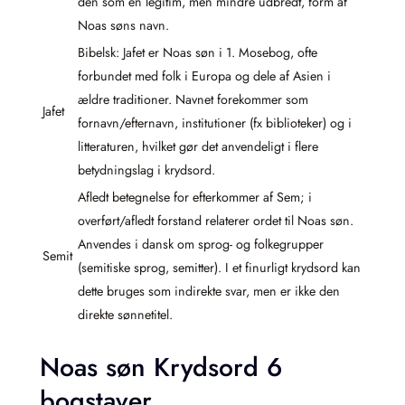
den som en legitim, men mindre udbredt, form af
Noas søns navn.
Bibelsk: Jafet er Noas søn i 1. Mosebog, ofte
forbundet med folk i Europa og dele af Asien i
ældre traditioner. Navnet forekommer som
Jafet
fornavn/efternavn, institutioner (fx biblioteker) og i
litteraturen, hvilket gør det anvendeligt i flere
betydningslag i krydsord.
Afledt betegnelse for efterkommer af Sem; i
overført/afledt forstand relaterer ordet til Noas søn.
Anvendes i dansk om sprog- og folkegrupper
Semit
(semitiske sprog, semitter). I et finurligt krydsord kan
dette bruges som indirekte svar, men er ikke den
direkte sønnetitel.
Noas søn Krydsord 6
bogstaver