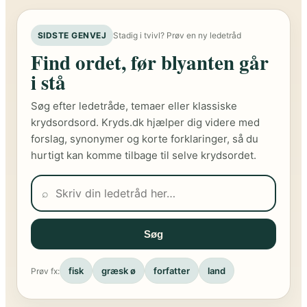
SIDSTE GENVEJ
Stadig i tvivl? Prøv en ny ledetråd
Find ordet, før blyanten går
i stå
Søg efter ledetråde, temaer eller klassiske
krydsordsord. Kryds.dk hjælper dig videre med
forslag, synonymer og korte forklaringer, så du
hurtigt kan komme tilbage til selve krydsordet.
⌕
Søg
fisk
græsk ø
forfatter
land
Prøv fx: