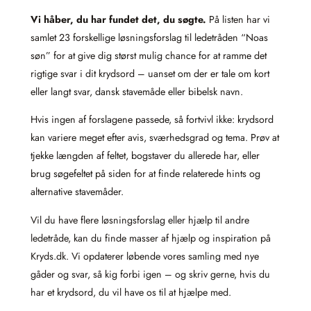
Vi håber, du har fundet det, du søgte.
På listen har vi
samlet 23 forskellige løsningsforslag til ledetråden “Noas
søn” for at give dig størst mulig chance for at ramme det
rigtige svar i dit krydsord – uanset om der er tale om kort
eller langt svar, dansk stavemåde eller bibelsk navn.
Hvis ingen af forslagene passede, så fortvivl ikke: krydsord
kan variere meget efter avis, sværhedsgrad og tema. Prøv at
tjekke længden af feltet, bogstaver du allerede har, eller
brug søgefeltet på siden for at finde relaterede hints og
alternative stavemåder.
Vil du have flere løsningsforslag eller hjælp til andre
ledetråde, kan du finde masser af hjælp og inspiration på
Kryds.dk. Vi opdaterer løbende vores samling med nye
gåder og svar, så kig forbi igen – og skriv gerne, hvis du
har et krydsord, du vil have os til at hjælpe med.