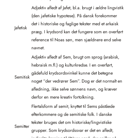
Adjektiv afledt af Jafet, bl.a. brugt i ældre lingvistik
(den jafetiske hypotese). På dansk forekommer
det i historiske og faglige tekster med et arkaisk
Jafetisk
præg. I krydsord kan det fungere som en overført
reference til Noas søn, men sjældnere end selve
navnet.
Adjektiv afledt af Sem, brugt om sprog (arabisk,
hebraisk m.fl.) og kulturkredse. I en overført,
gådefuld krydsordsvinkel kunne det betegne
Semitisk
noget “der vedrører Sem”. Dog er det normalt en
afledning, ikke selve sønnens navn, og kræver
derfor en mere kreativ fortolkning.
Flertalsform af semit, knyttet til Sems påståede
efterkommere og de semitiske folk. I danske
tekster bruges det om historiske/lingvistiske
Semitter
grupper. Som krydsordssvar er det en afledt,