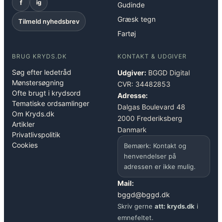
f
ig
Gudinde
Græsk tegn
Tilmeld nyhedsbrev
Fartøj
BRUG KRYDS.DK
KONTAKT & UDGIVER
Søg efter ledetråd
Udgiver:
BGGD Digital
Mønstersøgning
CVR: 34482853
Ofte brugt i krydsord
Adresse:
Tematiske ordsamlinger
Dalgas Boulevard 48
Om Kryds.dk
2000 Frederiksberg
Artikler
Danmark
Privatlivspolitik
Cookies
Bemærk: Kontakt og
henvendelser på
adressen er ikke mulig.
Mail:
bggd@bggd.dk
Skriv gerne
att: kryds.dk
i
emnefeltet.