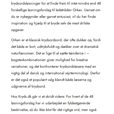
krydsordsløsninger for at finde frem til intet mindre end 48
forskellige løsningsforslag til ledetråden Orkan. Uanset om
du er nybegynder eller garvet entusiast, vil du her finde
inspiration og hjælp til at bryde selv de mest drilske
opgaver.
Orkan er et klassisk krydsordsord, der ofte dukker op, fordi
det både er kort, udtryksfuldt og dækker over et dramatisk
naturfænomen. Det er lige til at sætte tænderne i –
bogstavkombinationen giver mulighed for kreative
variationer, og det konfronterer krydsordsløsere med en
vigtig del af dansk og international vejrterminologi. Derfor
er det også et populært valg blandt både læserne og
udgiverne af krydsord.
Hos Kryds.dk går vi et skridt videre: For hvert af de 48
løsningsforslag har vi udarbejdet en fyldestgørende
beskrivelse, så du ikke blot får det rigtige ord, men også