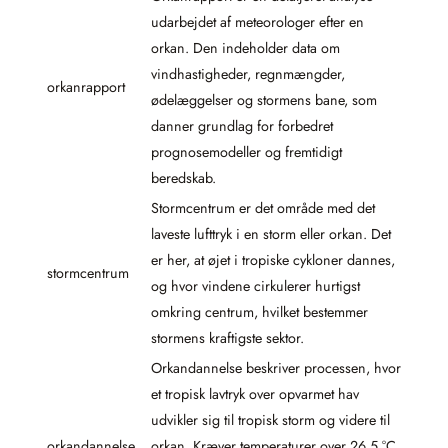
udarbejdet af meteorologer efter en
orkan. Den indeholder data om
vindhastigheder, regnmængder,
orkanrapport
ødelæggelser og stormens bane, som
danner grundlag for forbedret
prognosemodeller og fremtidigt
beredskab.
Stormcentrum er det område med det
laveste lufttryk i en storm eller orkan. Det
er her, at øjet i tropiske cykloner dannes,
stormcentrum
og hvor vindene cirkulerer hurtigst
omkring centrum, hvilket bestemmer
stormens kraftigste sektor.
Orkandannelse beskriver processen, hvor
et tropisk lavtryk over opvarmet hav
udvikler sig til tropisk storm og videre til
orkandannelse
orkan. Kræver temperaturer over 26,5 °C,