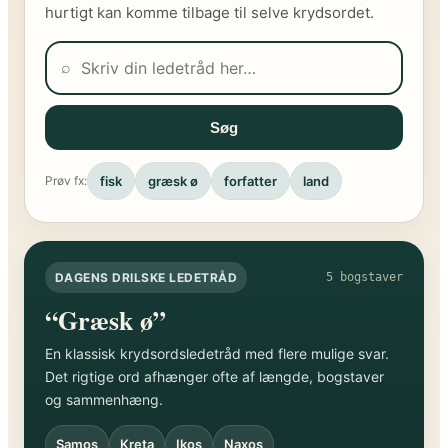
hurtigt kan komme tilbage til selve krydsordet.
⌕
Søg
fisk
græsk ø
forfatter
land
Prøv fx:
DAGENS DRILSKE LEDETRÅD
5 bogstaver
“Græsk ø”
En klassisk krydsordsledetråd med flere mulige svar.
Det rigtige ord afhænger ofte af længde, bogstaver
og sammenhæng.
Samos
Kreta
Ikos
Naxos