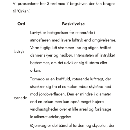
Vi præsenterer her 3 ord med 7 bogstaver, der kan bruges
til ‘Orkan’.
Ord
Beskrivelse
Lavtryk er betegnelsen for et område i
atmosfæren med lavere lufttryk end omgivelserne.
Varm fugtig luft strømmer ind og stiger, hvilket
lavtryk
danner skyer og nedbør. Intensiteten af lavtrykket
bestemmer, om det udvikler sig til storm eller
orkan.
Tornado er en kraftfuld, roterende lufttragt, der
strækker sig fra et cumulonimbus-skybånd ned
mod jordoverfladen. Den er mindre i diameter
tornado
end en orkan men kan opnå meget højere
vindhastigheder over et lille areal og forårsage
lokaliseret ødelæggelse.
Øjenvæg er det bånd af torden- og skyceller, der