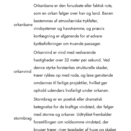
Orkanbane er den forudsete eller faktisk rute,
som en orkan følger over hav og land. Banen
bestemmes af atmosfæriske trykfelter,
orkanbane
vindsystemer og havstrømme, og præcis
kortlægning er afgørende for at advare
kystbefolkninger om truende passager.
Orkanvind er vind med vedvarende
hastigheder over 32 meter per sekund. Ved
denne styrke forstærkes strukturelle skader,
orkanvind
træer rykkes op med rode, og løse genstande
omdannes til farlige projektiler, hvilket gør
ophold udendørs livsfarligt under orkanen.
Stormbrag er en poetisk eller dramatisk
betegnelse for de kraftige vindstød, der følger
med storme og orkaner. Udtrykket fremkalder
stormbrag
forestillingen om voldsomme vindstød, der
knuger træer, river tagplader af huse og skaber