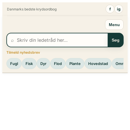
Spring
f
ig
Danmarks bedste krydsordbog
til
indhold
Menu
⌕
Søg
Tilmeld nyhedsbrev
Fugl
Fisk
Dyr
Flod
Plante
Hovedstad
Område