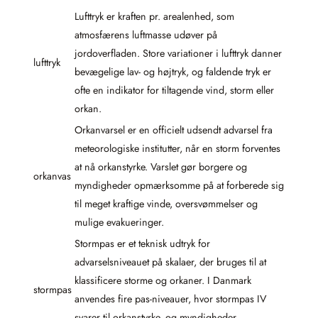
Lufttryk er kraften pr. arealenhed, som
atmosfærens luftmasse udøver på
jordoverfladen. Store variationer i lufttryk danner
lufttryk
bevægelige lav- og højtryk, og faldende tryk er
ofte en indikator for tiltagende vind, storm eller
orkan.
Orkanvarsel er en officielt udsendt advarsel fra
meteorologiske institutter, når en storm forventes
at nå orkanstyrke. Varslet gør borgere og
orkanvas
myndigheder opmærksomme på at forberede sig
til meget kraftige vinde, oversvømmelser og
mulige evakueringer.
Stormpas er et teknisk udtryk for
advarselsniveauet på skalaer, der bruges til at
klassificere storme og orkaner. I Danmark
stormpas
anvendes fire pas-niveauer, hvor stormpas IV
svarer til orkanstyrke, og myndigheder