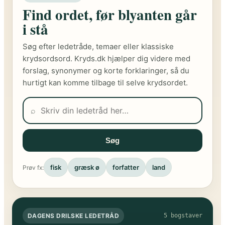
Find ordet, før blyanten går
i stå
Søg efter ledetråde, temaer eller klassiske
krydsordsord. Kryds.dk hjælper dig videre med
forslag, synonymer og korte forklaringer, så du
hurtigt kan komme tilbage til selve krydsordet.
⌕
Søg
fisk
græsk ø
forfatter
land
Prøv fx:
DAGENS DRILSKE LEDETRÅD
5 bogstaver