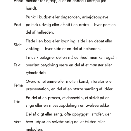
Hånd
metafor for hjælp, eller en enhed i kortspil (en
hånd).
Punkt i budget eller dagsorden, arbejdsopgave i
Post
politisk udvalg eller afsnit i en ordre – hver post en
del af helheden.
Flade i en bog eller bygning, side i en debat eller
Side
vinkling – hver side er en del af helheden.
I musik betegner det en måleenhed, men kan også i
Takt
overført betydning være en del af et mønster eller
rytmeforløb.
Overordnet emne eller motiv i kunst, litteratur eller
Tema
præsentation, en del af en større samling af idéer.
En del af en proces, et dansetrin, et skridt på en
Trin
stige eller en niveauopdeling i en øvelsesrække.
Del af digt eller sang, ofte opbygget i strofer, der
Vers
hver udgør en selvstændig del af teksten eller
melodien.