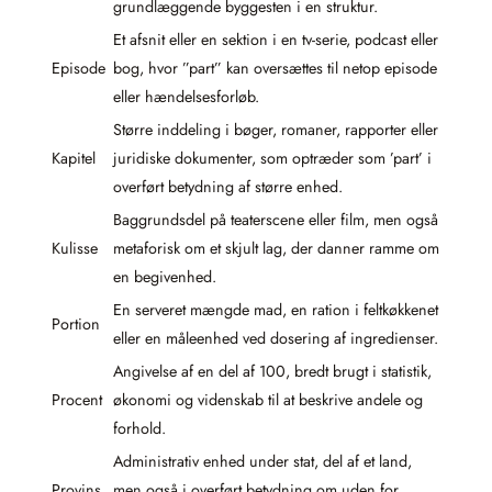
grundlæggende byggesten i en struktur.
Et afsnit eller en sektion i en tv-serie, podcast eller
Episode
bog, hvor ”part” kan oversættes til netop episode
eller hændelsesforløb.
Større inddeling i bøger, romaner, rapporter eller
Kapitel
juridiske dokumenter, som optræder som ’part’ i
overført betydning af større enhed.
Baggrundsdel på teaterscene eller film, men også
Kulisse
metaforisk om et skjult lag, der danner ramme om
en begivenhed.
En serveret mængde mad, en ration i feltkøkkenet
Portion
eller en måleenhed ved dosering af ingredienser.
Angivelse af en del af 100, bredt brugt i statistik,
Procent
økonomi og videnskab til at beskrive andele og
forhold.
Administrativ enhed under stat, del af et land,
Provins
men også i overført betydning om uden for