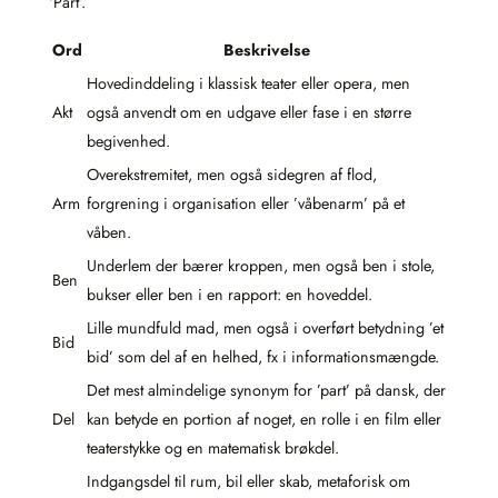
‘Part’.
Ord
Beskrivelse
Hovedinddeling i klassisk teater eller opera, men
Akt
også anvendt om en udgave eller fase i en større
begivenhed.
Overekstremitet, men også sidegren af flod,
Arm
forgrening i organisation eller ’våbenarm’ på et
våben.
Underlem der bærer kroppen, men også ben i stole,
Ben
bukser eller ben i en rapport: en hoveddel.
Lille mundfuld mad, men også i overført betydning ’et
Bid
bid’ som del af en helhed, fx i informationsmængde.
Det mest almindelige synonym for ’part’ på dansk, der
Del
kan betyde en portion af noget, en rolle i en film eller
teaterstykke og en matematisk brøkdel.
Indgangsdel til rum, bil eller skab, metaforisk om