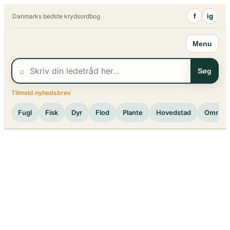
Spring
f
ig
Danmarks bedste krydsordbog
til
indhold
Menu
⌕
Søg
Tilmeld nyhedsbrev
Fugl
Fisk
Dyr
Flod
Plante
Hovedstad
Område