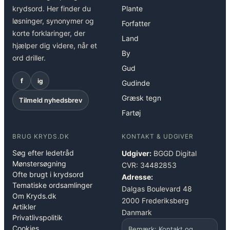
krydsord. Her finder du
Plante
løsninger, synonymer og
Forfatter
korte forklaringer, der
Land
hjælper dig videre, når et
By
ord driller.
Gud
f
ig
Gudinde
Græsk tegn
Tilmeld nyhedsbrev
Fartøj
BRUG KRYDS.DK
KONTAKT & UDGIVER
Søg efter ledetråd
Udgiver:
BGGD Digital
Mønstersøgning
CVR: 34482853
Ofte brugt i krydsord
Adresse:
Tematiske ordsamlinger
Dalgas Boulevard 48
Om Kryds.dk
2000 Frederiksberg
Artikler
Danmark
Privatlivspolitik
Cookies
Bemærk: Kontakt og