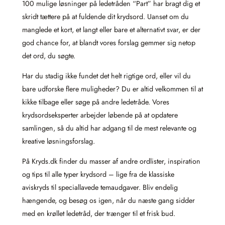
100 mulige løsninger på ledetråden “Part” har bragt dig et
skridt tættere på at fuldende dit krydsord. Uanset om du
manglede et kort, et langt eller bare et alternativt svar, er der
god chance for, at blandt vores forslag gemmer sig netop
det ord, du søgte.
Har du stadig ikke fundet det helt rigtige ord, eller vil du
bare udforske flere muligheder? Du er altid velkommen til at
kikke tilbage eller søge på andre ledetråde. Vores
krydsordseksperter arbejder løbende på at opdatere
samlingen, så du altid har adgang til de mest relevante og
kreative løsningsforslag.
På Kryds.dk finder du masser af andre ordlister, inspiration
og tips til alle typer krydsord – lige fra de klassiske
aviskryds til speciallavede temaudgaver. Bliv endelig
hængende, og besøg os igen, når du næste gang sidder
med en krøllet ledetråd, der trænger til et frisk bud.