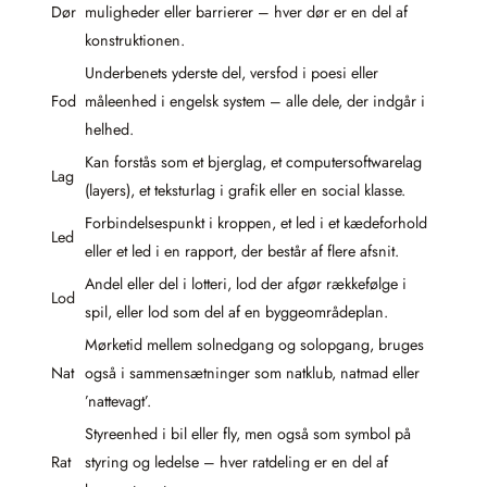
Dør
muligheder eller barrierer – hver dør er en del af
konstruktionen.
Underbenets yderste del, versfod i poesi eller
Fod
måleenhed i engelsk system – alle dele, der indgår i
helhed.
Kan forstås som et bjerglag, et computersoftwarelag
Lag
(layers), et teksturlag i grafik eller en social klasse.
Forbindelsespunkt i kroppen, et led i et kædeforhold
Led
eller et led i en rapport, der består af flere afsnit.
Andel eller del i lotteri, lod der afgør rækkefølge i
Lod
spil, eller lod som del af en byggeområdeplan.
Mørketid mellem solnedgang og solopgang, bruges
Nat
også i sammensætninger som natklub, natmad eller
’nattevagt’.
Styreenhed i bil eller fly, men også som symbol på
Rat
styring og ledelse – hver ratdeling er en del af