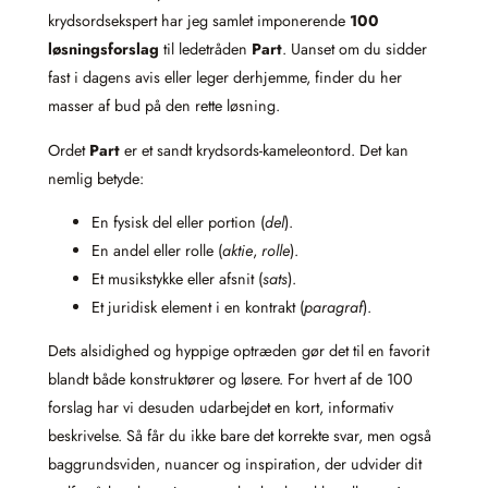
krydsordsekspert har jeg samlet imponerende
100
løsningsforslag
til ledetråden
Part
. Uanset om du sidder
fast i dagens avis eller leger derhjemme, finder du her
masser af bud på den rette løsning.
Ordet
Part
er et sandt krydsords-kameleontord. Det kan
nemlig betyde:
En fysisk del eller portion (
del
).
En andel eller rolle (
aktie
,
rolle
).
Et musikstykke eller afsnit (
sats
).
Et juridisk element i en kontrakt (
paragraf
).
Dets alsidighed og hyppige optræden gør det til en favorit
blandt både konstruktører og løsere. For hvert af de 100
forslag har vi desuden udarbejdet en kort, informativ
beskrivelse. Så får du ikke bare det korrekte svar, men også
baggrundsviden, nuancer og inspiration, der udvider dit