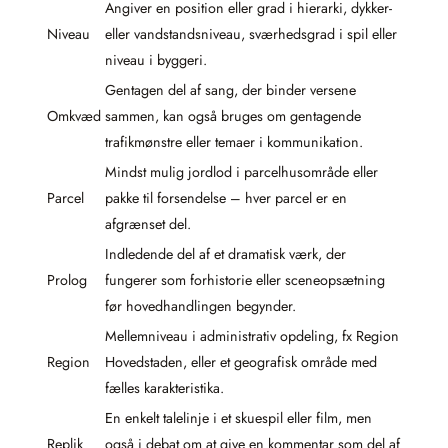
Angiver en position eller grad i hierarki, dykker-
Niveau
eller vandstandsniveau, sværhedsgrad i spil eller
niveau i byggeri.
Gentagen del af sang, der binder versene
Omkvæd
sammen, kan også bruges om gentagende
trafikmønstre eller temaer i kommunikation.
Mindst mulig jordlod i parcelhusområde eller
Parcel
pakke til forsendelse – hver parcel er en
afgrænset del.
Indledende del af et dramatisk værk, der
Prolog
fungerer som forhistorie eller sceneopsætning
før hovedhandlingen begynder.
Mellemniveau i administrativ opdeling, fx Region
Region
Hovedstaden, eller et geografisk område med
fælles karakteristika.
En enkelt talelinje i et skuespil eller film, men
Replik
også i debat om at give en kommentar som del af