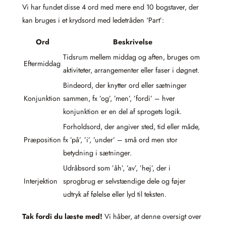
Vi har fundet disse 4 ord med mere end 10 bogstaver, der
kan bruges i et krydsord med ledetråden ‘Part’:
Ord
Beskrivelse
Tidsrum mellem middag og aften, bruges om
Eftermiddag
aktiviteter, arrangementer eller faser i døgnet.
Bindeord, der knytter ord eller sætninger
Konjunktion
sammen, fx ’og’, ’men’, ’fordi’ – hver
konjunktion er en del af sprogets logik.
Forholdsord, der angiver sted, tid eller måde,
Præposition
fx ’på’, ’i’, ’under’ – små ord men stor
betydning i sætninger.
Udråbsord som ’åh’, ’av’, ’hej’, der i
Interjektion
sprogbrug er selvstændige dele og føjer
udtryk af følelse eller lyd til teksten.
Tak fordi du læste med!
Vi håber, at denne oversigt over