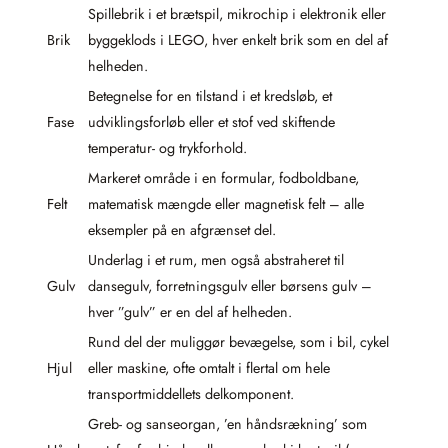
Spillebrik i et brætspil, mikrochip i elektronik eller
Brik
byggeklods i LEGO, hver enkelt brik som en del af
helheden.
Betegnelse for en tilstand i et kredsløb, et
Fase
udviklingsforløb eller et stof ved skiftende
temperatur- og trykforhold.
Markeret område i en formular, fodboldbane,
Felt
matematisk mængde eller magnetisk felt – alle
eksempler på en afgrænset del.
Underlag i et rum, men også abstraheret til
Gulv
dansegulv, forretningsgulv eller børsens gulv –
hver ”gulv” er en del af helheden.
Rund del der muliggør bevægelse, som i bil, cykel
Hjul
eller maskine, ofte omtalt i flertal om hele
transportmiddellets delkomponent.
Greb- og sanseorgan, ’en håndsrækning’ som