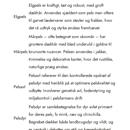
Elgpels er kraftigt, tæt og robust, med groft
dækhår. Anvendes sjældent som pels men oftere
Elgpels
til garvet lædervarer som støvler og frakker, hvor
det rå udtryk og styrke ønskes fremhævet.
Mårpels – ofte betegnet som skovmår – har
grovtere dækhår med blød underuld i gyldne til
Mårpels
brunsorte nuancer. Pelsen anvendes i jakker,
trimmelse og dekorative kanter, hvor det rustikke,
naturlige præg ønskes.
Pelsavl refererer til den kontrollerede opdræt af
pelsdyr med henblik på at optimere pelskvalitet og
Pelsavl
udbytte. Involverer genetisk avl, foderstyring og
miljøkontrol i pelsfarmens drift.
Pelsdyr er samlebetegnelse for dyr avlet primært
for deres pels, fx mink, ræv og chinchilla.
Pelsdyr
Begrebet dækker både landbrugsdyr og vildt, og
er centralt i debatter om etik og bæredygtighed.