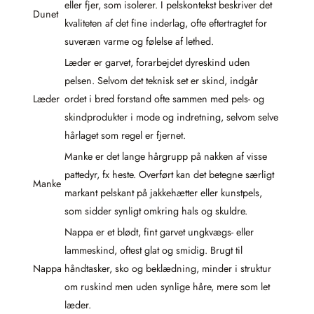
eller fjer, som isolerer. I pelskontekst beskriver det
Dunet
kvaliteten af det fine inderlag, ofte eftertragtet for
suveræn varme og følelse af lethed.
Læder er garvet, forarbejdet dyreskind uden
pelsen. Selvom det teknisk set er skind, indgår
Læder
ordet i bred forstand ofte sammen med pels- og
skindprodukter i mode og indretning, selvom selve
hårlaget som regel er fjernet.
Manke er det lange hårgrupp på nakken af visse
pattedyr, fx heste. Overført kan det betegne særligt
Manke
markant pelskant på jakkehætter eller kunstpels,
som sidder synligt omkring hals og skuldre.
Nappa er et blødt, fint garvet ungkvægs- eller
lammeskind, oftest glat og smidig. Brugt til
Nappa
håndtasker, sko og beklædning, minder i struktur
om ruskind men uden synlige håre, mere som let
læder.