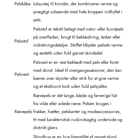
Pelskåbe
luksustøj til kvinder, der kombinerer varme og
prægtigt udseende med hele kroppen indhyllet i
pels.
Pelsstof er tekstil belagt med natur- eller kunstpels
på overfladen, brugt til beklædning, tasker eller
Pelsstof
indretningsdetaljer. Stoffet tilbyder pelsets varme
og æstetik uden fuld garvet skindedel.
Pelsvest er en vest beklædt med pels eller foret
med skind. Ideel til overgangssæsoner, den kan
Pelsvest
bæres over skjorter eller strik for at give varme
og et eksklusivt look uden fuld pelsjakke.
Rævepels er det lange, bløde og farverige hår
fra vilde eller avlede ræve. Pelsen bruges i
Rævepels
frakker, hætter, pelskanter og modeaccessories,
tit med karakteristisk ruskindsagtig underside og
distinkt glans.
Skindhue er en hue fremstillet af garvet skind,