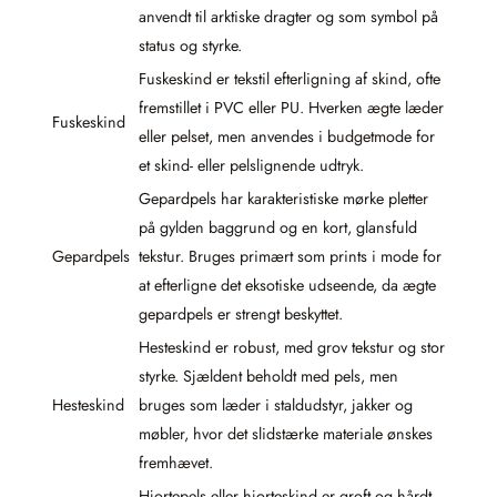
anvendt til arktiske dragter og som symbol på
status og styrke.
Fuskeskind er tekstil efterligning af skind, ofte
fremstillet i PVC eller PU. Hverken ægte læder
Fuskeskind
eller pelset, men anvendes i budgetmode for
et skind- eller pelslignende udtryk.
Gepardpels har karakteristiske mørke pletter
på gylden baggrund og en kort, glansfuld
Gepardpels
tekstur. Bruges primært som prints i mode for
at efterligne det eksotiske udseende, da ægte
gepardpels er strengt beskyttet.
Hesteskind er robust, med grov tekstur og stor
styrke. Sjældent beholdt med pels, men
Hesteskind
bruges som læder i staldudstyr, jakker og
møbler, hvor det slidstærke materiale ønskes
fremhævet.
Hjortepels eller hjorteskind er groft og hårdt,