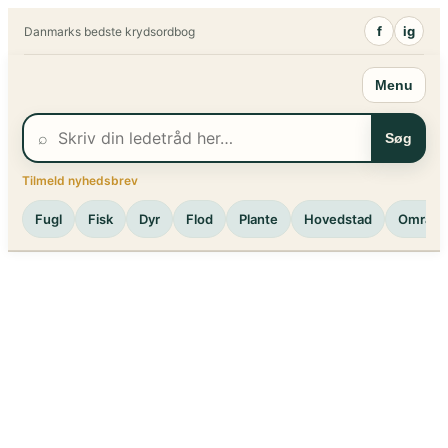
Spring
f
ig
Danmarks bedste krydsordbog
til
indhold
Menu
⌕
Søg
Tilmeld nyhedsbrev
Fugl
Fisk
Dyr
Flod
Plante
Hovedstad
Område