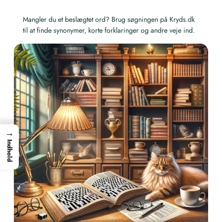
Mangler du et beslægtet ord? Brug søgningen på Kryds.dk
til at finde synonymer, korte forklaringer og andre veje ind.
→
Indhold