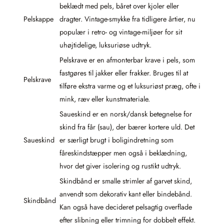
beklædt med pels, båret over kjoler eller
Pelskappe
dragter. Vintage-smykke fra tidligere årtier, nu
populær i retro- og vintage-miljøer for sit
uhøjtidelige, luksuriøse udtryk.
Pelskrave er en afmonterbar krave i pels, som
fastgøres til jakker eller frakker. Bruges til at
Pelskrave
tilføre ekstra varme og et luksuriøst præg, ofte i
mink, ræv eller kunstmateriale.
Saueskind er en norsk/dansk betegnelse for
skind fra får (sau), der bærer kortere uld. Det
Saueskind
er særligt brugt i boligindretning som
fåreskindstæpper men også i beklædning,
hvor det giver isolering og rustikt udtryk.
Skindbånd er smalle strimler af garvet skind,
anvendt som dekorativ kant eller bindebånd.
Skindbånd
Kan også have decideret pelsagtig overflade
efter slibning eller trimning for dobbelt effekt.