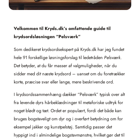
Velkommen til Kryds.dk’s omfattende guide til
krydsordsløsningen “Pelsværk”
Som dedikeret krydsordsekspert på Kryds.dk har jeg fundet
hele 91 forskellige løsningsforslag til ledetråden
Pelsværk
.
Det betyder, at du får masser af valgmuligheder, når du
sidder med dit næste krydsord – uanset om du foretrækker
korte, præcise svar eller lange, mere beskrivende ord.
I krydsordssammenhæng dækker “Pelsværk” typisk over alt
fra levende dyrs hårbeklædninger til metaforiske udtryk for
noget blødt og tæt. Ordet er populært, fordi det både kan
bruges bogstaveligt om dyr og i overført betydning om for
eksempel jakker og kunstpelstøj. Samtidig passer det
hyppigt ind i almindelige bogstavmønstre, hvilket gør det til