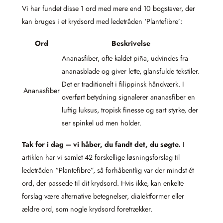
Vi har fundet disse 1 ord med mere end 10 bogstaver, der
kan bruges i et krydsord med ledetråden ‘Plantefibre’:
Ord
Beskrivelse
Ananasfiber, ofte kaldet piña, udvindes fra
ananasblade og giver lette, glansfulde tekstiler.
Det er traditionelt i filippinsk håndværk. I
Ananasfiber
overført betydning signalerer ananasfiber en
luftig luksus, tropisk finesse og sart styrke, der
ser spinkel ud men holder.
Tak for i dag – vi håber, du fandt det, du søgte.
I
artiklen har vi samlet 42 forskellige løsningsforslag til
ledetråden “Plantefibre”, så forhåbentlig var der mindst ét
ord, der passede til dit krydsord. Hvis ikke, kan enkelte
forslag være alternative betegnelser, dialektformer eller
ældre ord, som nogle krydsord foretrækker.