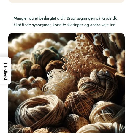
Mangler du et beslægtet ord? Brug søgningen på Kryds.dk
til at finde synonymer, korte forklaringer og andre veje ind.
→
Indhold