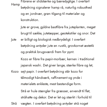
Fibrene er slidstærke og bæredygtige. I overført
Hamp
betydning signalerer hamp rå, naturlig robusthed
og en jordnær, grøn tilgang til materialer og
konstruktion.
Jute er grove, gyldne bastfibre fra juteplanten, meget
brugt til sække, jutetæpper, geotekstiler og snor. Det
Jute
er billigt og biologisk nedbrydeligt. I overført
betydning antyder jute en rustik, grovkornet æstetik
og praktisk brugsværdi frem for pynt.
Kozo er fibre fra papir-morbær, kernen i traditionel
japansk washi. Det giver lange, stærke fibre og let,
Kozo
sejt papir. I overført betydning står kozo for
tålmodigt håndværk, raffinement og ynde i
materialets enkleste, mest bestandige form.
Strå er hule stængler fra græsser, anvendt til flet,
stråhatte og dekor. Det er let og stærkt i forhold til
Strå
vægten. I overført betydning antyder strå noget