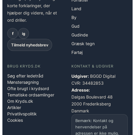
korte forklaringer, der
Land
hjælper dig videre, når et
By
ord driller.
Gud
f
ig
Gudinde
Græsk tegn
Tilmeld nyhedsbrev
Fartøj
BRUG KRYDS.DK
KONTAKT & UDGIVER
Søg efter ledetråd
Udgiver:
BGGD Digital
Mønstersøgning
CVR: 34482853
Ofte brugt i krydsord
Adresse:
Tematiske ordsamlinger
Dalgas Boulevard 48
Om Kryds.dk
2000 Frederiksberg
Artikler
Danmark
Privatlivspolitik
Cookies
Bemærk: Kontakt og
henvendelser på
adressen er ikke mulig.