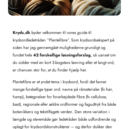
Kryds.dk
byder velkommen til vores guide til
krydsordledetråden “Plantefibre”. Som krydsordsekspert på
siden har jeg gennemgået mulighederne grundigt og
fundet hele
42 forskellige løsningsforslag
, så uanset om
du sidder med en kort 3‑bogstavs løsning eller et langt ord,
er chancen stor for, at du finder hjælp her.
Plantefibre er et yndet tema i krydsord, fordi det favner
mange forskellige typer ord: navne på råmaterialer (fx hør,
hamp), betegnelser for forarbejdede fibre (fx cellulose,
bast), regionale eller ældre ordformer og fagudtryk fra både
botanikkens og tekstilfagets verden. Den store variation i
længde og stavemåde gør ledetråden både udfordrende og
oplagt for krydsordskonstruktører – og derfor dukker den