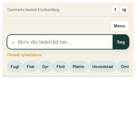
Spring
f
ig
Danmarks bedste krydsordbog
til
indhold
Menu
⌕
Søg
Tilmeld nyhedsbrev
Fugl
Fisk
Dyr
Flod
Plante
Hovedstad
Område