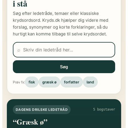
i stå
Søg efter ledetråde, temaer eller klassiske
krydsordsord. Kryds.dk hjælper dig videre med
forslag, synonymer og korte forklaringer, så du
hurtigt kan komme tilbage til selve krydsordet.
⌕
Søg
fisk
græsk ø
forfatter
land
Prøv fx:
DAGENS DRILSKE LEDETRÅD
5 bogstaver
“Græsk ø”