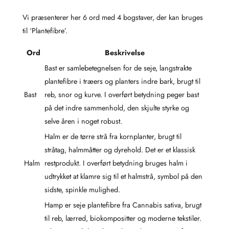
Vi præsenterer her 6 ord med 4 bogstaver, der kan bruges
til ‘Plantefibre’.
Ord
Beskrivelse
Bast er samlebetegnelsen for de seje, langstrakte
plantefibre i træers og planters indre bark, brugt til
Bast
reb, snor og kurve. I overført betydning peger bast
på det indre sammenhold, den skjulte styrke og
selve åren i noget robust.
Halm er de tørre strå fra kornplanter, brugt til
stråtag, halmmåtter og dyrehold. Det er et klassisk
Halm
restprodukt. I overført betydning bruges halm i
udtrykket at klamre sig til et halmstrå, symbol på den
sidste, spinkle mulighed.
Hamp er seje plantefibre fra Cannabis sativa, brugt
til reb, lærred, biokompositter og moderne tekstiler.