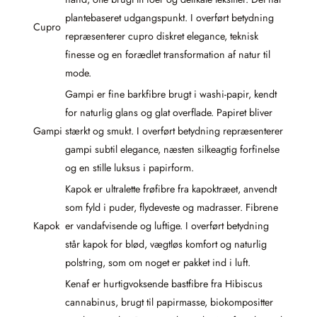
plantebaseret udgangspunkt. I overført betydning
Cupro
repræsenterer cupro diskret elegance, teknisk
finesse og en forædlet transformation af natur til
mode.
Gampi er fine barkfibre brugt i washi-papir, kendt
for naturlig glans og glat overflade. Papiret bliver
Gampi
stærkt og smukt. I overført betydning repræsenterer
gampi subtil elegance, næsten silkeagtig forfinelse
og en stille luksus i papirform.
Kapok er ultralette frøfibre fra kapoktræet, anvendt
som fyld i puder, flydeveste og madrasser. Fibrene
Kapok
er vandafvisende og luftige. I overført betydning
står kapok for blød, vægtløs komfort og naturlig
polstring, som om noget er pakket ind i luft.
Kenaf er hurtigvoksende bastfibre fra Hibiscus
cannabinus, brugt til papirmasse, biokompositter