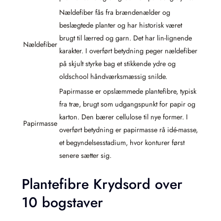
Nældefiber fås fra brændenælder og
beslægtede planter og har historisk været
brugt til lærred og garn. Det har lin-lignende
Nældefiber
karakter. I overført betydning peger nældefiber
på skjult styrke bag et stikkende ydre og
oldschool håndværksmæssig snilde.
Papirmasse er opslæmmede plantefibre, typisk
fra træ, brugt som udgangspunkt for papir og
karton. Den bærer cellulose til nye former. I
Papirmasse
overført betydning er papirmasse rå idé-masse,
et begyndelsesstadium, hvor konturer først
senere sætter sig.
Plantefibre Krydsord over
10 bogstaver