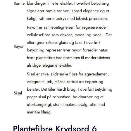
Ramie
blandinger til lette tekstiler. I overført betydning
signalerer ramie renhed, sprød elegance og et
køligt, raffineret udtryk med teknisk præcision.
Rayon er samlebetegnelsen for regenererede
cellulosefibre som viskose, modal og lyocell. Det
efterligner silkens glans og fald. I overført
Rayon
betydning repræsenterer rayon forædlet natur,
hvor plantefibre transformeres til modernitetens
alsidige, elegante tekstiler.
Sisal er stive, slidstærke fibre fra agaveplanten,
velegnet til reb, måtter, skridsikre tæpper og
børster. Det tåler hårdt brug. I overført betydning
Sisal
peger sisal på robusthed, holdbarhed og et
uforfængeligt, stramt materialevalg, ofte med
maritim klang.
Plantefibre Krydsord 6