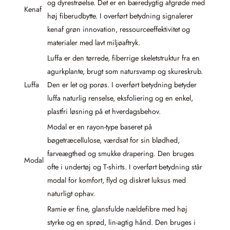
og dyrestrøelse. Det er en bæredygtig afgrøde med
Kenaf
høj fiberudbytte. I overført betydning signalerer
kenaf grøn innovation, ressourceeffektivitet og
materialer med lavt miljøaftryk.
Luffa er den tørrede, fiberrige skeletstruktur fra en
agurkplante, brugt som natursvamp og skureskrub.
Luffa
Den er let og porøs. I overført betydning betyder
luffa naturlig renselse, eksfoliering og en enkel,
plastfri løsning på et hverdagsbehov.
Modal er en rayon-type baseret på
bøgetræcellulose, værdsat for sin blødhed,
farveægthed og smukke drapering. Den bruges
Modal
ofte i undertøj og T-shirts. I overført betydning står
modal for komfort, flyd og diskret luksus med
naturligt ophav.
Ramie er fine, glansfulde nældefibre med høj
styrke og en sprød, lin-agtig hånd. Den bruges i