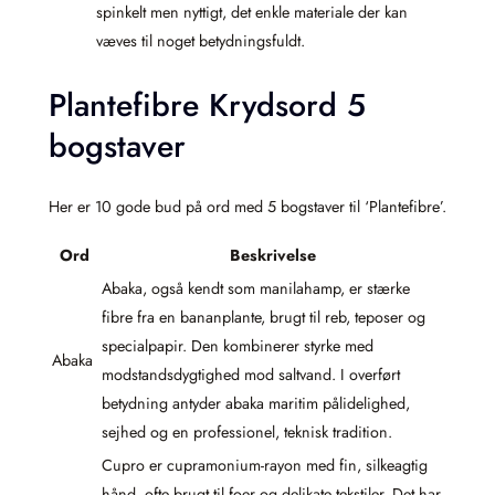
spinkelt men nyttigt, det enkle materiale der kan
væves til noget betydningsfuldt.
Plantefibre Krydsord 5
bogstaver
Her er 10 gode bud på ord med 5 bogstaver til ‘Plantefibre’.
Ord
Beskrivelse
Abaka, også kendt som manilahamp, er stærke
fibre fra en bananplante, brugt til reb, teposer og
specialpapir. Den kombinerer styrke med
Abaka
modstandsdygtighed mod saltvand. I overført
betydning antyder abaka maritim pålidelighed,
sejhed og en professionel, teknisk tradition.
Cupro er cupramonium-rayon med fin, silkeagtig
hånd, ofte brugt til foer og delikate tekstiler. Det har