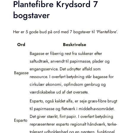
Plantefibre Krydsord 7
bogstaver
Her er 5 gode bud på ord med 7 bogstaver til ‘Plantefibre’.
Ord
Beskrivelse
Bagasse er fiberrig rest fra sukkerør efter
saftudtræk, anvendt til papirmasse, plader og
engangsservice. Det udnytter affald som
Bagasse
ressource. I overført betydning står bagasse for
cirkulær økonomi, opfindsom genbrug og
værdiskabelse ud af det oversete.
Esparto, også kaldet alfa, er seje græs-fibre brugt
til papirmasse og fletværk i middelhavsområdet.
Det giver stærkt, fint papir. I overført betydning
Esparto
repræsenterer esparto regionalt håndværk, tørke-
tolerant udholdenhed og en nøgtern, funktionel