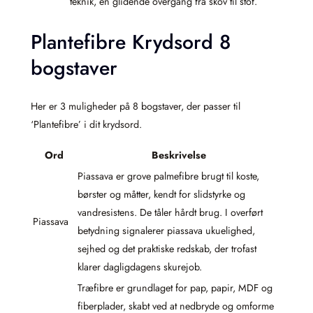
teknik, en glidende overgang fra skov til stof.
Plantefibre Krydsord 8
bogstaver
Her er 3 muligheder på 8 bogstaver, der passer til
‘Plantefibre’ i dit krydsord.
Ord
Beskrivelse
Piassava er grove palmefibre brugt til koste,
børster og måtter, kendt for slidstyrke og
vandresistens. De tåler hårdt brug. I overført
Piassava
betydning signalerer piassava ukuelighed,
sejhed og det praktiske redskab, der trofast
klarer dagligdagens skurejob.
Træfibre er grundlaget for pap, papir, MDF og
fiberplader, skabt ved at nedbryde og omforme